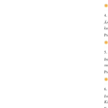
4.
Är
ku
Ps
5.
In
su
Ps
6.
Is
Kä