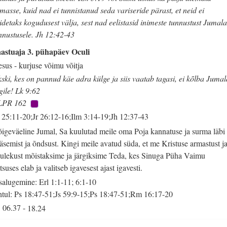
masse, kuid nad ei tunnistanud seda variseride pärast, et neid ei
idetaks kogudusest välja, sest nad eelistasid inimeste tunnustust Jumal
nnustusele. Jh 12:42-43
astuaja 3. pühapäev Oculi
esus - kurjuse võimu võitja
ski, kes on pannud käe adra külge ja siis vaatab tagasi, ei kõlba Jumal
igile! Lk 9:62
LPR 162
 25:11-20;Jr 26:12-16;Ilm 3:14-19;Jh 12:37-43
igeväeline Jumal, Sa kuulutad meile oma Poja kannatuse ja surma läbi
äsemist ja õndsust. Kingi meile avatud süda, et me Kristuse armastust j
ulekust mõistaksime ja järgiksime Teda, kes Sinuga Püha Vaimu
tsuses elab ja valitseb igavesest ajast igavesti.
salugemine: Erl 1:1-11; 6:1-10
tul: Ps 18:47-51;Js 59:9-15;Ps 18:47-51;Rm 16:17-20
06.37
-
18.24