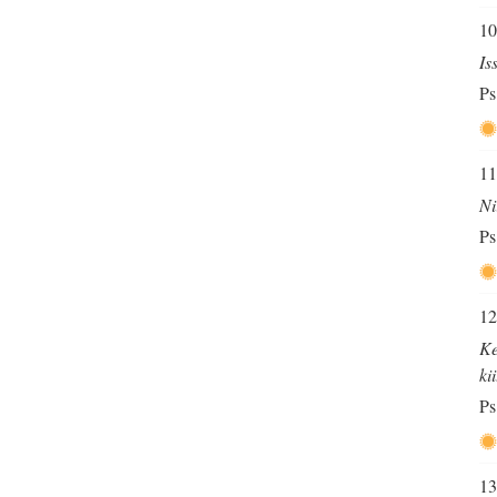
10
Is
Ps
11
Ni
Ps
12
Ke
ki
Ps
13