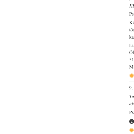
K
Ps
Kõ
tõ
ka
Li
Õh
51
Ma
9.
Tu
aj
Ps