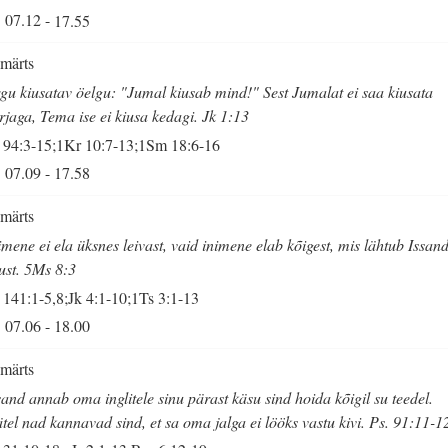
07.12
-
17.55
 märts
gu kiusatav öelgu: "Jumal kiusab mind!" Sest Jumalat ei saa kiusata
rjaga, Tema ise ei kiusa kedagi. Jk 1:13
 94:3-15;1Kr 10:7-13;1Sm 18:6-16
07.09
-
17.58
 märts
imene ei ela üksnes leivast, vaid inimene elab kõigest, mis lähtub Issan
ust. 5Ms 8:3
 141:1-5,8;Jk 4:1-10;1Ts 3:1-13
07.06
-
18.00
 märts
sand annab oma inglitele sinu pärast käsu sind hoida kõigil su teedel.
tel nad kannavad sind, et sa oma jalga ei lööks vastu kivi. Ps. 91:11-1