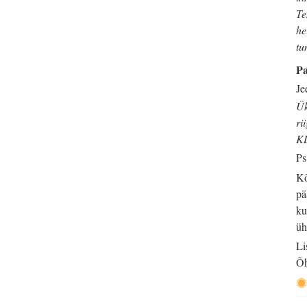
Te
he
tu
Pa
Je
Ük
ri
K
Ps
Kõ
pä
ku
üh
Li
Õh