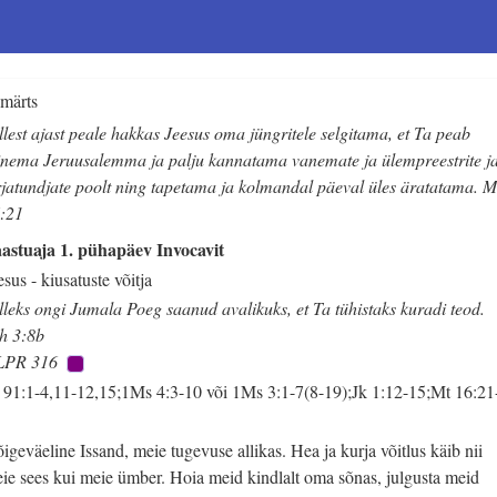
 märts
llest ajast peale hakkas Jeesus oma jüngritele selgitama, et Ta peab
nema Jeruusalemma ja palju kannatama vanemate ja ülempreestrite j
rjatundjate poolt ning tapetama ja kolmandal päeval üles äratatama. M
:21
astuaja 1. pühapäev Invocavit
esus - kiusatuste võitja
lleks ongi Jumala Poeg saanud avalikuks, et Ta tühistaks kuradi teod.
h 3:8b
LPR 316
 91:1-4,11-12,15;1Ms 4:3-10 või 1Ms 3:1-7(8-19);Jk 1:12-15;Mt 16:21
3
igeväeline Issand, meie tugevuse allikas. Hea ja kurja võitlus käib nii
ie sees kui meie ümber. Hoia meid kindlalt oma sõnas, julgusta meid