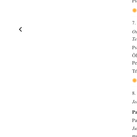
Ps
7.
Om
Te
Ps
Õh
Pe
Tr
8.
Je
Pa
Pa
Ju
me