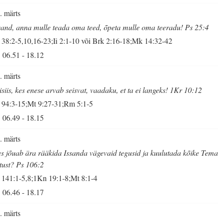
. märts
sand, anna mulle teada oma teed, õpeta mulle oma teeradu! Ps 25:4
 38:2-5,10,16-23;Ii 2:1-10 või Brk 2:16-18;Mk 14:32-42
06.51
-
18.12
. märts
isiis, kes enese arvab seisvat, vaadaku, et ta ei langeks! 1Kr 10:12
 94:3-15;Mt 9:27-31;Rm 5:1-5
06.49
-
18.15
. märts
s jõuab ära rääkida Issanda vägevaid tegusid ja kuulutada kõike Tem
itust? Ps 106:2
 141:1-5,8;1Kn 19:1-8;Mt 8:1-4
06.46
-
18.17
. märts