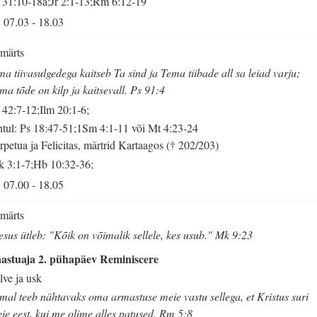
 31:10-18a;Jr 2:1-13;Rm 6:12-19
07.03
-
18.03
 märts
a tiivasulgedega kaitseb Ta sind ja Tema tiibade all sa leiad varju;
ma tõde on kilp ja kaitsevall. Ps 91:4
 42:7-12;Ilm 20:1-6;
tul: Ps 18:47-51;1Sm 4:1-11 või Mt 4:23-24
rpetua ja Felicitas, märtrid Kartaagos († 202/203)
k 3:1-7;Hb 10:32-36;
07.00
-
18.05
 märts
esus ütleb: "Kõik on võimalik sellele, kes usub." Mk 9:23
astuaja 2. pühapäev Reminiscere
lve ja usk
mal teeb nähtavaks oma armastuse meie vastu sellega, et Kristus suri
ie eest, kui me olime alles patused. Rm 5:8