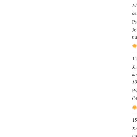
Ei
ke
Ps
Jo
uu
14
Ju
ko
10
Ps
Õh
15
Ke
in