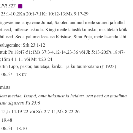
LPR 327
 25:1-10;2Kn 20:1-7;1Kr 10:12-13;Mk 9:17-29
igeväeline ja igavene Jumal, Sa oled andnud meile suured ja kallid
otused, millesse uskuda. Kingi meile täiuslikku usku, mis ületab kõik
htlused. Seda palume Jeesuse Kristuse, Sinu Poja, meie Issanda läbi.
salugemine: Srk 23:1-12
tul: Ps 18:47-51;1Ms 37:3-4,12-14,23-36 või Jk 5:13-20;Ps 18:47-
;1Sm 4:1-11 või Mt 4:23-24
rtin Lipp, pastor, luuletaja, kiriku– ja kultuuriloolane († 1923)
06.57
-
18.07
 märts
leta meelde, Issand, oma halastust ja heldust, sest need on maailma
astu algusest! Ps 25:6
 15;Jr 14:19-22 või Srk 2:7-11;Mk 8:22-26
19.48
06.54
-
18.10