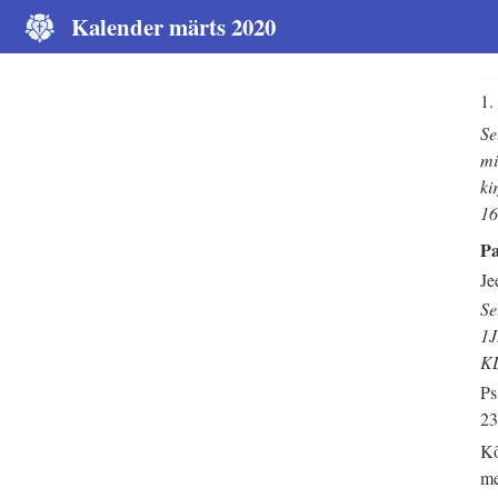
Kalender märts 2020
1.
Se
mi
ki
16
Pa
Je
Se
1J
K
Ps
2
Kõ
me