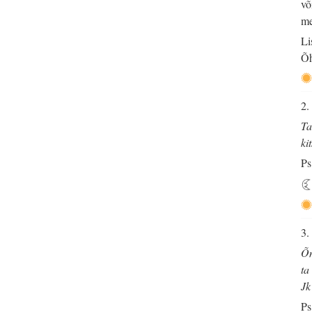
võ
me
Li
Õh
2.
Ta
ki
Ps
3.
Õn
ta
Jk
Ps