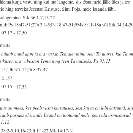
itlema kurja vastu ning kui me langeme, siis tõsta meid jälle üles ja tee
ie hing terveks Jeesuse Kristuse, Sinu Poja, meie Issanda läbi.
salugemine: Srk 36:1-7,13-22
tul: Ps 18:47-51;2Ts 3:1-5;Ps 18:47-51;5Ms 8:11-18a või Srk 34:14-2
07.17
-
17.50
 märts
 hüüab mind appi ja ma vastan Temale; mina olen Ta juures, kui Ta o
tsikuses, ma vabastan Tema ning teen Ta auliseks. Ps 91:15
 15;1Jh 3:7-12;Jh 8:37-47
21.57
07.15
-
17.53
 märts
nis on mees, kes peab vastu kiusatuses, sest kui ta on läbi katsutud, sii
 saab pärjaks elu, mille Issand on tõotanud neile, kes teda armastavad.
 1:12
 38:2-5,10,16-23;Ii 1:1-22;Mk 14:17-31