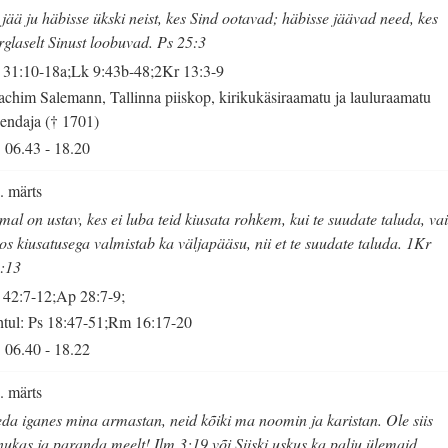
 jää ju häbisse ükski neist, kes Sind ootavad; häbisse jäävad need, kes
rglaselt Sinust loobuvad. Ps 25:3
 31:10-18a;Lk 9:43b-48;2Kr 13:3-9
achim Salemann, Tallinna piiskop, kirikukäsiraamatu ja lauluraamatu
endaja († 1701)
06.43
-
18.20
. märts
mal on ustav, kes ei luba teid kiusata rohkem, kui te suudate taluda, va
os kiusatusega valmistab ka väljapääsu, nii et te suudate taluda. 1Kr
:13
 42:7-12;Ap 28:7-9;
tul: Ps 18:47-51;Rm 16:17-20
06.40
-
18.22
. märts
da iganes mina armastan, neid kõiki ma noomin ja karistan. Ole siis
nukas ja paranda meelt! Ilm 3:19 või Siiski uskus ka palju ülemaid