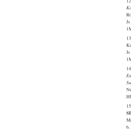
12
Ko
Ro
Js
1M
13
Ko
Js
1M
14
Em
Su
Nu
Hb
15
SP
Mr
6.