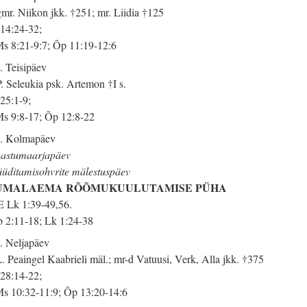
mr. Niikon jkk. †251; mr. Liidia †125
 14:24-32;
s 8:21-9:7; Õp 11:19-12:6
. Teisipäev
. Seleukia psk. Artemon †I s.
 25:1-9;
s 9:8-17; Õp 12:8-22
. Kolmapäev
astumaarjapäev
üditamisohvrite mälestuspäev
UMALAEMA RÕÕMUKUULUTAMISE PÜHA
 Lk 1:39-49,56.
 2:11-18; Lk 1:24-38
. Neljapäev
. Peaingel Kaabrieli mäl.; mr-d Vatuusi, Verk, Alla jkk. †375
 28:14-22;
s 10:32-11:9; Õp 13:20-14:6