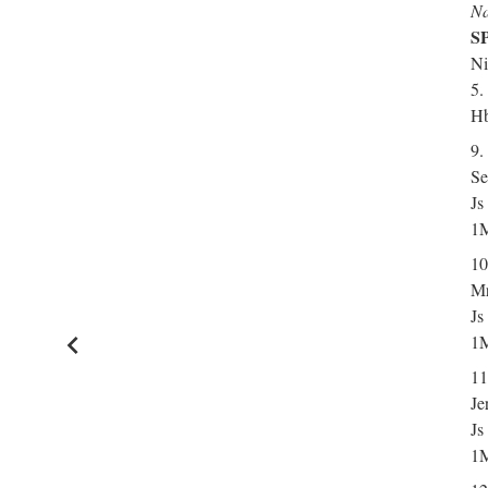
Na
SP
Ni
5.
Hb
9.
Se
Js
1M
10
Mr
Js
1M
11
Je
Js
1M