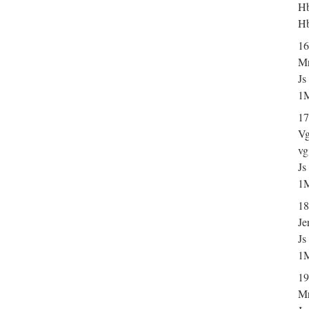
Hb
Hb
16
Mr
Js
1M
17
Vg
vg
Js
1M
18
Je
Js
1M
19
Mr