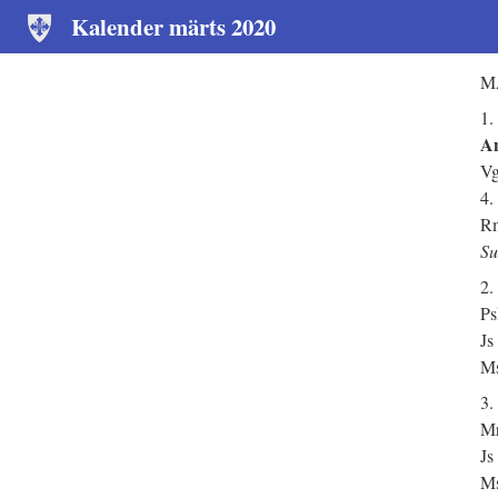
Kalender märts 2020
MÄ
1.
An
Vg
4.
Rm
Su
2.
Ps
Js
Ms
3.
Mr
Js
Ms