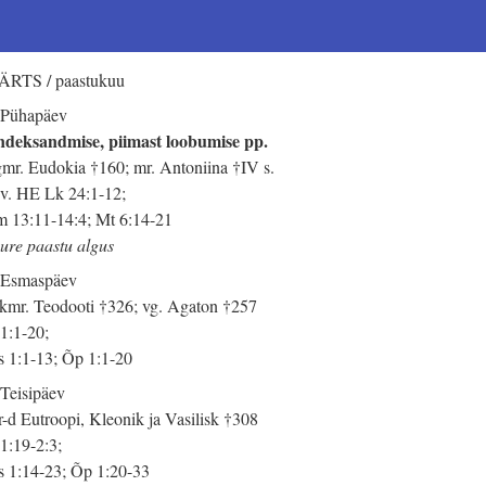
RTS / paastukuu
 Pühapäev
deksandmise, piimast loobumise pp.
mr. Eudokia †160; mr. Antoniina †IV s.
 v. HE Lk 24:1-12;
 13:11-14:4; Mt 6:14-21
ure paastu algus
 Esmaspäev
kmr. Teodooti †326; vg. Agaton †257
 1:1-20;
 1:1-13; Õp 1:1-20
 Teisipäev
-d Eutroopi, Kleonik ja Vasilisk †308
 1:19-2:3;
 1:14-23; Õp 1:20-33