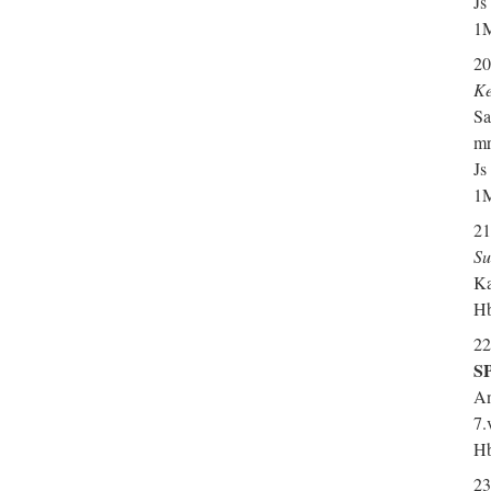
Js
1M
20
Ke
Sa
mr
Js
1M
21
Su
Ka
Hb
22
SP
An
7.
Hb
23