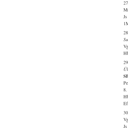
27
Mr
Js
1M
28
Su
Vg
Hb
29
Ül
SP
Pe
8.
Hb
Ef
30
Vg
Js