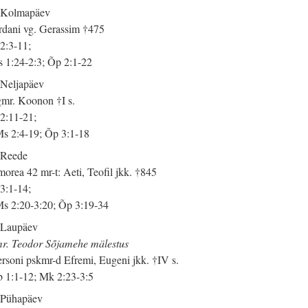
 Kolmapäev
rdani vg. Gerassim †475
 2:3-11;
 1:24-2:3; Õp 2:1-22
 Neljapäev
mr. Koonon †I s.
 2:11-21;
s 2:4-19; Õp 3:1-18
 Reede
orea 42 mr-t: Aeti, Teofil jkk. †845
 3:1-14;
s 2:20-3:20; Õp 3:19-34
 Laupäev
r. Teodor Sõjamehe mälestus
rsoni pskmr-d Efremi, Eugeni jkk. †IV s.
 1:1-12; Mk 2:23-3:5
 Pühapäev