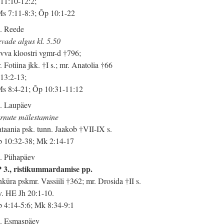
 11:10-12:2;
s 7:11-8:3; Õp 10:1-22
. Reede
vade algus kl. 5.50
vva kloostri vgmr-d †796;
. Fotiina jkk. †I s.; mr. Anatolia †66
 13:2-13;
s 8:4-21; Õp 10:31-11:12
. Laupäev
rnute mälestamine
taania psk. tunn. Jaakob †VII-IX s.
 10:32-38; Mk 2:14-17
. Pühapäev
 3., ristikummardamise pp.
küra pskmr. Vassiili †362; mr. Drosida †II s.
v. HE Jh 20:1-10.
 4:14-5:6; Mk 8:34-9:1
. Esmaspäev