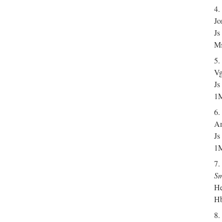
4.
Jo
Js
Ms
5.
Vg
Js
1M
6.
Am
Js
1M
7.
Sm
He
Hb
8.