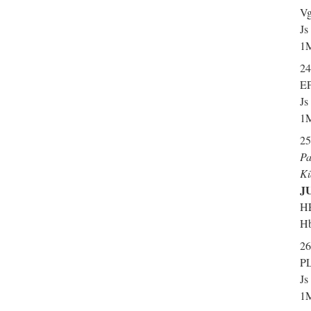
Vg
Js
1M
24
EP
Js
1M
25
Pa
Kü
J
HE
Hb
26
PL
Js
1M