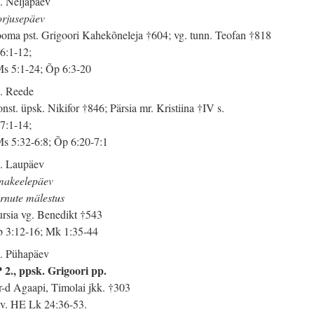
. Neljapäev
rjusepäev
oma pst. Grigoori Kahekõneleja †604; vg. tunn. Teofan †818
 6:1-12;
s 5:1-24; Õp 6:3-20
. Reede
nst. üpsk. Nikifor †846; Pärsia mr. Kristiina †IV s.
 7:1-14;
s 5:32-6:8; Õp 6:20-7:1
. Laupäev
akeelepäev
rnute mälestus
rsia vg. Benedikt †543
 3:12-16; Mk 1:35-44
. Pühapäev
 2., ppsk. Grigoori pp.
-d Agaapi, Timolai jkk. †303
 v. HE Lk 24:36-53.