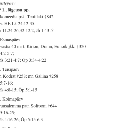
istepäev
 1., õigeusu pp.
komeedia psk. Teofilakt †842
 v. HE Lk 24:12-35.
 11:24-26,32-12:2; Jh 1:43-51
 Esmaspäev
vastia 40 mr-t: Kirion, Domn, Eunoik jkk. †320
 4:2-5:7;
s 3:21-4:7; Õp 3:34-4:22
. Teisipäev
. Kodrat †258; mr. Galiina †258
 5:7-16;
s 4:8-15; Õp 5:1-15
. Kolmapäev
ruusalemma patr. Sofrooni †644
 5:16-25;
s 4:16-26; Õp 5:15-6:3