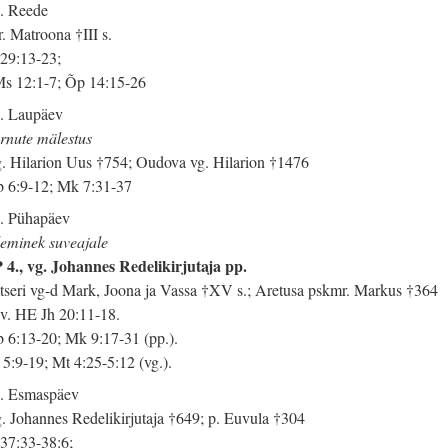
. Reede
. Matroona †III s.
 29:13-23;
s 12:1-7; Õp 14:15-26
. Laupäev
rnute mälestus
. Hilarion Uus †754; Oudova vg. Hilarion †1476
 6:9-12; Mk 7:31-37
. Pühapäev
eminek suveajale
 4., vg. Johannes Redelikirjutaja pp.
tseri vg-d Mark, Joona ja Vassa †XV s.; Aretusa pskmr. Markus †364
 v. HE Jh 20:11-18.
 6:13-20; Mk 9:17-31 (pp.).
 5:9-19; Mt 4:25-5:12 (vg.).
. Esmaspäev
. Johannes Redelikirjutaja †649; p. Euvula †304
 37:33-38:6;