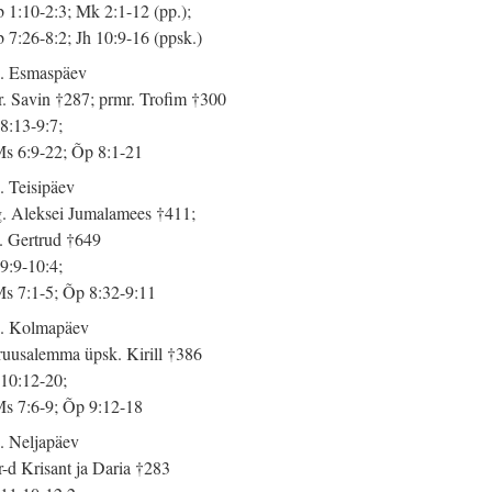
 1:10-2:3; Mk 2:1-12 (pp.);
 7:26-8:2; Jh 10:9-16 (ppsk.)
. Esmaspäev
. Savin †287; prmr. Trofim †300
 8:13-9:7;
s 6:9-22; Õp 8:1-21
. Teisipäev
. Aleksei Jumalamees †411;
. Gertrud †649
 9:9-10:4;
s 7:1-5; Õp 8:32-9:11
. Kolmapäev
ruusalemma üpsk. Kirill †386
 10:12-20;
s 7:6-9; Õp 9:12-18
. Neljapäev
-d Krisant ja Daria †283