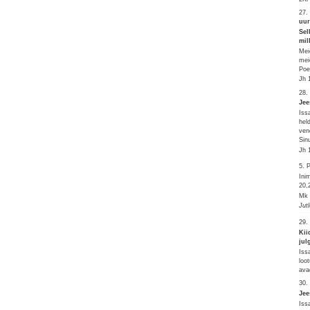
27.
uur
Sel
mil
Mei
mei
Poe
Jh 
28.
Jee
Iss
hel
ven
Sinu
Jh 
5.
Ini
20,
Mk 
Jut
29.
Kii
jul
Iss
loo
ava
30.
Jee
Iss