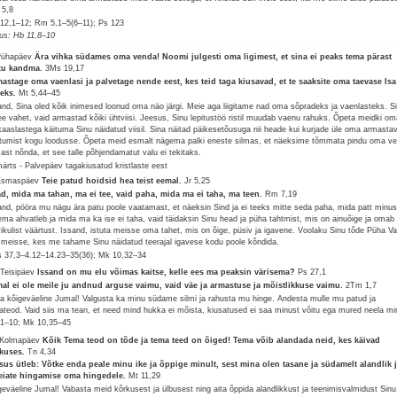
5,8
12,1–12; Rm 5,1–5(6–11); Ps 123
lus: Hb 11,8–10
Pühapäev
Ära vihka südames oma venda! Noomi julgesti oma ligimest, et sina ei peaks tema pärast
tu kandma.
3Ms 19,17
astage oma vaenlasi ja palvetage nende eest, kes teid taga kiusavad, et te saaksite oma taevase Isa
teks.
Mt 5,44–45
and, Sina oled kõik inimesed loonud oma näo järgi. Meie aga liigitame nad oma sõpradeks ja vaenlasteks. S
tee vahet, vaid armastad kõiki ühtviisi. Jeesus, Sinu lepitustöö ristil muudab vaenu rahuks. Õpeta meidki om
kaaslastega käituma Sinu näidatud viisil. Sina näitad päikesetõusuga nii heade kui kurjade üle oma armasta
tumist kogu loodusse. Õpeta meid esmalt nägema palki eneste silmas, et näeksime tõmmata pindu oma v
mast nõnda, et see talle põhjendamatut valu ei tekitaks.
märts - Palvepäev tagakiusatud kristlaste eest
Esmaspäev
Teie patud hoidsid hea teist eemal.
Jr 5,25
d, mida ma tahan, ma ei tee, vaid paha, mida ma ei taha, ma teen.
Rm 7,19
and, pööra mu nägu ära patu poole vaatamast, et näeksin Sind ja ei teeks mitte seda paha, mida patt minu
ema ahvatleb ja mida ma ka ise ei taha, vaid täidaksin Sinu head ja püha tahtmist, mis on ainuõige ja omab
vikulist väärtust. Issand, istuta meisse oma tahet, mis on õige, püsiv ja igavene. Voolaku Sinu tõde Püha V
i meisse, kes me tahame Sinu näidatud teerajal igavese kodu poole kõndida.
 37,3–4.12–14.23–35(36); Mk 10,32–34
 Teisipäev
Issand on mu elu võimas kaitse, kelle ees ma peaksin värisema?
Ps 27,1
al ei ole meile ju andnud arguse vaimu, vaid väe ja armastuse ja mõistlikkuse vaimu.
2Tm 1,7
a kõigeväeline Jumal! Valgusta ka minu südame silmi ja rahusta mu hinge. Andesta mulle mu patud ja
ateod. Vaid siis ma tean, et need mind hukka ei mõista, kiusatused ei saa minust võitu ega mured neela mi
2,1–10; Mk 10,35–45
 Kolmapäev
Kõik Tema teod on tõde ja tema teed on õiged! Tema võib alandada neid, kes käivad
kuses.
Tn 4,34
sus ütleb: Võtke enda peale minu ike ja õppige minult, sest mina olen tasane ja südamelt alandlik 
leiate hingamise oma hingedele.
Mt 11,29
geväeline Jumal! Vabasta meid kõrkusest ja ülbusest ning aita õppida alandlikkust ja teenimisvalmidust Sinu