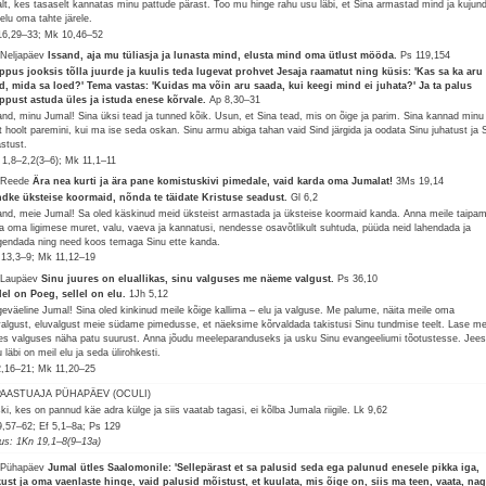
alt, kes tasaselt kannatas minu pattude pärast. Too mu hinge rahu usu läbi, et Sina armastad mind ja kujun
elu oma tahte järele.
16,29–33; Mk 10,46–52
 Neljapäev
Issand, aja mu tüliasja ja lunasta mind, elusta mind oma ütlust mööda.
Ps 119,154
ippus jooksis tõlla juurde ja kuulis teda lugevat prohvet Jesaja raamatut ning küsis: 'Kas sa ka aru
d, mida sa loed?' Tema vastas: 'Kuidas ma võin aru saada, kui keegi mind ei juhata?' Ja ta palus
ippust astuda üles ja istuda enese kõrvale.
Ap 8,30–31
and, minu Jumal! Sina üksi tead ja tunned kõik. Usun, et Sina tead, mis on õige ja parim. Sina kannad minu
t hoolt paremini, kui ma ise seda oskan. Sinu armu abiga tahan vaid Sind järgida ja oodata Sinu juhatust ja 
astust.
 1,8–2,2(3–6); Mk 11,1–11
 Reede
Ära nea kurti ja ära pane komistuskivi pimedale, vaid karda oma Jumalat!
3Ms 19,14
dke üksteise koormaid, nõnda te täidate Kristuse seadust.
Gl 6,2
and, meie Jumal! Sa oled käskinud meid üksteist armastada ja üksteise koormaid kanda. Anna meile taipam
a oma ligimese muret, valu, vaeva ja kannatusi, nendesse osavõtlikult suhtuda, püüda neid lahendada ja
gendada ning need koos temaga Sinu ette kanda.
 13,3–9; Mk 11,12–19
 Laupäev
Sinu juures on eluallikas, sinu valguses me näeme valgust.
Ps 36,10
lel on Poeg, sellel on elu.
1Jh 5,12
geväeline Jumal! Sina oled kinkinud meile kõige kallima – elu ja valguse. Me palume, näita meile oma
valgust, eluvalgust meie südame pimedusse, et näeksime kõrvaldada takistusi Sinu tundmise teelt. Lase me
les valguses näha patu suurust. Anna jõudu meeleparanduseks ja usku Sinu evangeeliumi tõotustesse. Jees
 läbi on meil elu ja seda ülirohkesti.
2,16–21; Mk 11,20–25
 PAASTUAJA PÜHAPÄEV (OCULI)
ki, kes on pannud käe adra külge ja siis vaatab tagasi, ei kõlba Jumala riigile.
Lk 9,62
9,57–62; Ef 5,1–8a; Ps 129
lus: 1Kn 19,1–8(9–13a)
 Pühapäev
Jumal ütles Saalomonile: 'Sellepärast et sa palusid seda ega palunud enesele pikka iga,
kust ja oma vaenlaste hinge, vaid palusid mõistust, et kuulata, mis õige on, siis ma teen, vaata, na