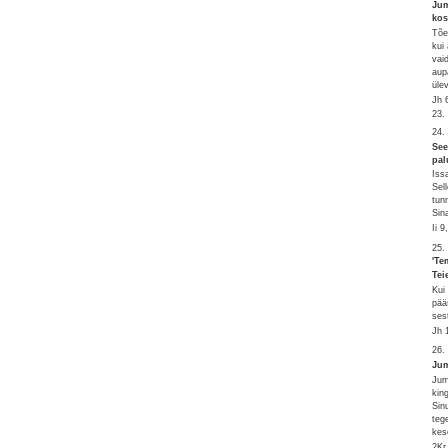
Jum
kos
Tõe
kui
vai
aup
üle
Jh 
23.
24.
See
pal
Iss
Sel
tun
Sin
Ii 
25.
'Te
Tei
Kui
pää
ses
Jh 
26.
Jum
Jum
kin
Sin
teg
kes
2Kr