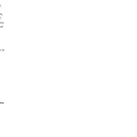
d,
s,
0
sta
nud
1
u ja
ema