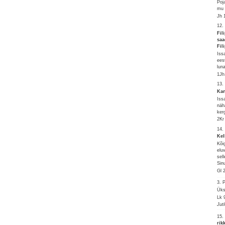
Poj
mu 
Jh 
12.
Fil
saa
Fil
Iss
ees
lun
1Jh
13.
Kan
Iss
näh
ker
2Kr
14.
Kel
Kõi
elu
sel
Sinu
Gl 
3.
Üks
Lk 
Jut
15.
rik