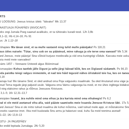
RTS
 LOOSUNG: Jeesus kristus ütleb: 'Valvake!'
Mk 13,37
 PAASTUAJA PÜHAPÄEV (INVOCAVIT)
leks ongi Jumala Poeg saanud avalikuks, et ta tühistaks kuradi teod.
1Jh 3,8b
4,1–11; Hb 4,14–16; Ps 91
lus: Jk 1,12–18
Pühapäev
Ma tänan sind, et sa mulle vastasid ning tulid mulle päästjaks!
Ps 118,21
sus ütles naisele: 'Tütar, sinu usk on su päästnud, mine rahuga ja ole terve oma vaevast!'
Mk 5,34
and Jeesus, meie päästja! Sina võitsid kurjuse meelevalla ja viid oma kuningriigi võidule. Kasvata meie usku
sta meid meie vaevadest!
märts 1457 – Vennaste Uniteedi algus Böömimaal
Esmaspäev
Kohus taotleb jälle õigust ja selle järgi käivad kõik, kes on õiglased südamelt.
Ps 94,15
da paistku teiegi valgus inimestele, et nad teie häid tegusid nähes ülistaksid teie Isa, kes on taeva
5,16
astaja Isa! Me täname Sind, et oled andnud oma Poja valguseks maailmale. Sa oled ilmutanud oma väge ja
tinud Tema tegude järgi paljusid usule. Valgusta oma Vaimu valgusega ka meid, et me ühes inglitega kiidaks
d ning elaksime rahus ja rõõmus Jeesuses Kristuses.
 3,1–5; 1Kr 12,31–13,7
Teisipäev
Issand, ära nuhtle mind oma vihas ja ära karista mind oma vihaleegis!
Ps 6,2
al ei ole meid asetanud viha alla, vaid pääste saamiseks meie Issanda Jeesuse Kristuse läbi.
1Ts 5
and Jeesus! Sina ei ole mitte tulnud maailma üle kohut mõistma, vaid tulnud meile appi, et mõistaksime Sin
meseks saamise imet. Aita meil kuulutada Sinu armu ja halastust seal, kuhu Sa meid teenima asetad!
1,1–22; 1Kr 13,8–13
ASTU- JA PALVEPÄEV
ke endid lepitada Jumalaga.
2Kr 5,20