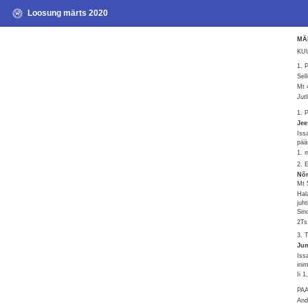
Loosung märts 2020
MÄ
KUU
1.
Sel
Mt 
Jut
1. 
Jee
Iss
pää
1. 
2. 
Nõn
Mt 
Hal
juh
Sin
2Ts
3. 
Jum
Iss
ini
Ii 
PA
And