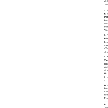
Jl 
Jut
4. 
Et 
mis
Iss
kül
mit
5Ms
5. 
Püs
Iss
mee
rõõ
Jk 
6. 
Vae
Iss
vae
et 
Hb 
6. 
7. 
Arm
Iss
tun
hir
Rm 
2.
Jum