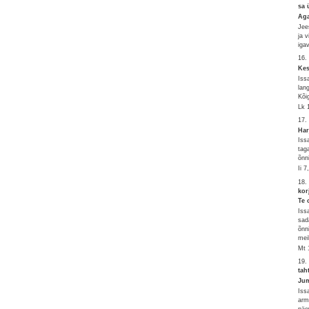
sa 
Aga
Jee
ja 
iga
16.
Kes
Iss
lan
Kõi
Lk 
17.
Har
Iss
tag
õnn
Ii 
18.
kor
Te 
Iss
sad
õnn
mei
Mt 
19.
tah
Jum
Iss
arm
päe