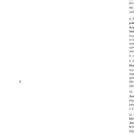
Rm 
Mk 
Jut
8. 
pat
Arm
las
Iss
ei 
tee
suh
sil
8. 
9. 
Hea
Iss
teg
iga
läb
1Ms
10.
Jum
Püh
pah
Ii 
11.
kõr
Jee
te 
Kõi