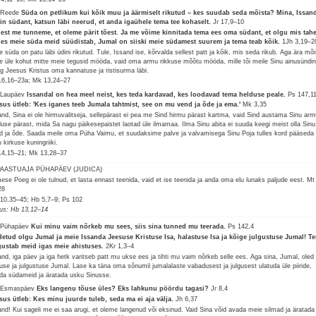
 Reede
Süda on petlikum kui kõik muu ja äärmiselt rikutud – kes suudab seda mõista? Mina, Issan
in südant, katsun läbi neerud, et anda igaühele tema tee kohaselt.
Jr 17,9–10
lest me tunneme, et oleme pärit tõest. Ja me võime kinnitada tema ees oma südant, et olgu mis tahe
les meie süda meid süüdistab, Jumal on siiski meie südamest suurem ja tema teab kõik.
1Jh 3,19–2
e süda on patu läbi üdini rikutud. Tule, Issand ise, kõrvalda sellest patt ja kõik, mis seda rikub. Aga ära mõi
e üle kohut mitte meie tegusid mööda, vaid oma armu rikkuse mõõtu mööda, mille tõi meile Sinu ainusündi
g Jeesus Kristus oma kannatuse ja ristisurma läbi.
16,16–23a; Mk 13,24–27
 Laupäev
Issandal on hea meel neist, kes teda kardavad, kes loodavad tema helduse peale.
Ps 147,1
sus ütleb: 'Kes iganes teeb Jumala tahtmist, see on mu vend ja õde ja ema.'
Mk 3,35
and, Sina ei ole hirmuvalitseja, sellepärast ei pea me Sind hirmu pärast kartma, vaid Sind austama Sinu arm
duse pärast, mida Sa nagu päikesepaistet laotad üle ilmamaa. Ilma Sinu abita ei suuda keegi meist olla Sinu
d ja õde. Saada meile oma Püha Vaimu, et suudaksime palve ja valvamisega Sinu Poja tulles kord pääseda
 kirkuse kuningriiki.
14,15–21; Mk 13,28–37
 PAASTUAJA PÜHAPÄEV (JUDICA)
mese Poeg ei ole tulnud, et lasta ennast teenida, vaid et ise teenida ja anda oma elu lunaks paljude eest.
Mt
28
10,35–45; Hb 5,7–9; Ps 102
lus: Hb 13,12–14
 Pühapäev
Kui minu vaim nõrkeb mu sees, siis sina tunned mu teerada.
Ps 142,4
detud olgu Jumal ja meie Issanda Jeesuse Kristuse Isa, halastuse Isa ja kõige julgustuse Jumal! T
gustab meid igas meie ahistuses.
2Kr 1,3–4
and, iga päev ja iga hetk varitseb patt mu ukse ees ja tihti mu vaim nõrkeb selle ees. Aga sina, Jumal, oled
tuse ja julgustuse Jumal. Lase ka täna oma sõnumil jumalalaste vabadusest ja julgusest ulatuda üle piiride,
da südameid ja äratada usku Sinusse.
 Esmaspäev
Eks langenu tõuse üles? Eks lahkunu pöördu tagasi?
Jr 8,4
sus ütleb: Kes minu juurde tuleb, seda ma ei aja välja.
Jh 6,37
and! Kui sageli me ei saa arugi, et oleme langenud või eksinud. Vaid Sina võid avada meie silmad ja äratada