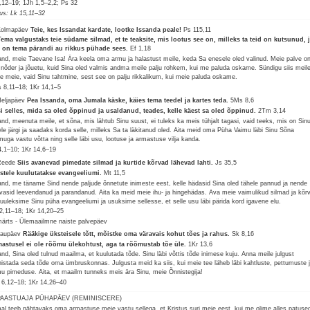
2,12–19; 1Jh 1,5–2,2; Ps 32
lus: Lk 15,11–32
Kolmapäev
Teie, kes Issandat kardate, lootke Issanda peale!
Ps 115,11
Tema valgustaks teie südame silmad, et te teaksite, mis lootus see on, milleks ta teid on kutsunud, 
 on tema pärandi au rikkus pühade sees.
Ef 1,18
and, meie Taevane Isa! Ära keela oma armu ja halastust meile, keda Sa enesele oled valinud. Meie palve o
l nõder ja jõuetu, kuid Sina oled valmis andma meile palju rohkem, kui me paluda oskame. Sündigu siis meil
te meie, vaid Sinu tahtmine, sest see on palju rikkalikum, kui meie paluda oskame.
 8,11–18; 1Kr 14,1–5
Neljapäev
Pea Issanda, oma Jumala käske, käies tema teedel ja kartes teda.
5Ms 8,6
i selles, mida sa oled õppinud ja usaldanud, teades, kelle käest sa oled õppinud.
2Tm 3,14
and, meenuta meile, et sõna, mis lähtub Sinu suust, ei tuleks ka meis tühjalt tagasi, vaid teeks, mis on Sin
le järgi ja saadaks korda selle, milleks Sa ta läkitanud oled. Aita meid oma Püha Vaimu läbi Sinu Sõna
muga vastu võtta ning selle läbi usu, lootuse ja armastuse vilja kanda.
4,1–10; 1Kr 14,6–19
Reede
Siis avanevad pimedate silmad ja kurtide kõrvad lähevad lahti.
Js 35,5
stele kuulutatakse evangeeliumi.
Mt 11,5
and, me täname Sind nende paljude õnnetute inimeste eest, kelle hädasid Sina oled tähele pannud ja nende
vasid leevendanud ja parandanud. Aita ka meid meie ihu- ja hingehädas. Ava meie vaimulikud silmad ja kõr
kuuleksime Sinu püha evangeeliumi ja usuksime sellesse, et selle usu läbi pärida kord igavene elu.
2,11–18; 1Kr 14,20–25
märts - Ülemaailmne naiste palvepäev
Laupäev
Rääkige üksteisele tõtt, mõistke oma väravais kohut tões ja rahus.
Sk 8,16
astusel ei ole rõõmu ülekohtust, aga ta rõõmustab tõe üle.
1Kr 13,6
and, Sina oled tulnud maailma, et kuulutada tõde. Sinu läbi võttis tõde inimese kuju. Anna meile julgust
nistada seda tõde oma ümbruskonnas. Julgusta meid ka siis, kui meie tee läheb läbi kahtluste, pettumuste 
mu pimeduse. Aita, et maailm tunneks meis ära Sinu, meie Õnnistegija!
6,12–18; 1Kr 14,26–40
 PAASTUAJA PÜHAPÄEV (REMINISCERE)
al teeb nähtavaks oma armastuse meie vastu sellega, et Kristus suri meie eest, kui me olime alles patuse