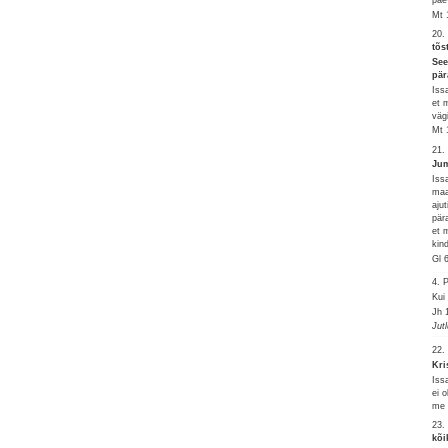
Mt 
20.
tõs
See
pär
Iss
et 
väg
Mt 
21.
Jum
Iss
maa
aju
pär
et 
kin
Gl 
4.
Kui
Jh 
Jut
22.
Kri
Iss
ei 
me 
23.
kõi