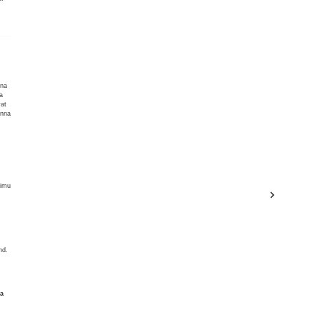
ina
a
vat
enna
s
aimu
nd.
ja