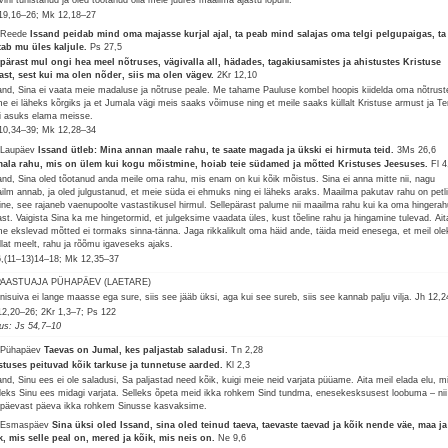
19,16–26; Mk 12,18–27
 Reede
Issand peidab mind oma majasse kurjal ajal, ta peab mind salajas oma telgi pelgupaigas, ta
tab mu üles kaljule.
Ps 27,5
pärast mul ongi hea meel nõtruses, vägivalla all, hädades, tagakiusamistes ja ahistustes Kristuse
ast, sest kui ma olen nõder, siis ma olen vägev.
2Kr 12,10
and, Sina ei vaata meie madaluse ja nõtruse peale. Me tahame Pauluse kombel hoopis kiidelda oma nõtrust
me ei läheks kõrgiks ja et Jumala vägi meis saaks võimuse ning et meile saaks küllalt Kristuse armust ja T
i asuks elama meisse.
10,34–39; Mk 12,28–34
 Laupäev
Issand ütleb: Mina annan maale rahu, te saate magada ja ükski ei hirmuta teid.
3Ms 26,6
ala rahu, mis on ülem kui kogu mõistmine, hoiab teie südamed ja mõtted Kristuses Jeesuses.
Fl 4
and, Sina oled tõotanud anda meile oma rahu, mis enam on kui kõik mõistus. Sina ei anna mitte nii, nagu
ilm annab, ja oled julgustanud, et meie süda ei ehmuks ning ei läheks araks. Maailma pakutav rahu on petli
tine, see rajaneb vaenupoolte vastastikusel hirmul. Sellepärast palume nii maailma rahu kui ka oma hingerah
ast. Vaigista Sina ka me hingetormid, et julgeksime vaadata üles, kust tõeline rahu ja hingamine tulevad. Ait
me ekslevad mõtted ei tormaks sinna-tänna. Jaga rikkalikult oma häid ande, täida meid enesega, et meil ole
dlat meelt, rahu ja rõõmu igaveseks ajaks.
6,(11–13)14–18; Mk 12,35–37
 PAASTUAJA PÜHAPÄEV (LAETARE)
 nisuiva ei lange maasse ega sure, siis see jääb üksi, aga kui see sureb, siis see kannab palju vilja.
Jh 12,2
12,20–26; 2Kr 1,3–7; Ps 122
lus: Js 54,7–10
 Pühapäev
Taevas on Jumal, kes paljastab saladusi.
Tn 2,28
stuses peituvad kõik tarkuse ja tunnetuse aarded.
Kl 2,3
and, Sinu ees ei ole saladusi, Sa paljastad need kõik, kuigi meie neid varjata püüame. Aita meil elada elu, mi
oleks Sinu ees midagi varjata. Selleks õpeta meid ikka rohkem Sind tundma, enesekesksusest loobuma – nii
päevast päeva ikka rohkem Sinusse kasvaksime.
 Esmaspäev
Sina üksi oled Issand, sina oled teinud taeva, taevaste taevad ja kõik nende väe, maa ja
k, mis selle peal on, mered ja kõik, mis neis on.
Ne 9,6