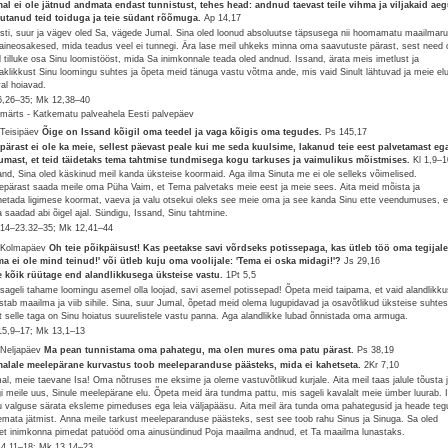
al ei ole jätnud andmata endast tunnistust, tehes head: andnud taevast teile vihma ja viljakaid aeg
utanud teid toiduga ja teie südant rõõmuga.
Ap 14,17
sti, suur ja vägev oled Sa, vägede Jumal. Sina oled loonud absoluutse täpsusega nii hoomamatu maailmar
 aineosakesed, mida teadus veel ei tunnegi. Ära lase meil uhkeks minna oma saavutuste pärast, sest need 
d tilluke osa Sinu loomistööst, mida Sa inimkonnale teada oled andnud. Issand, ärata meis imetlust ja
aklikkust Sinu loomingu suhtes ja õpeta meid tänuga vastu võtma ande, mis vaid Sinult lähtuvad ja meie el
val hoiavad.
6,26–35; Mk 12,38–40
 märts - Katkematu palveahela Eesti palvepäev
 Teisipäev
Õige on Issand kõigil oma teedel ja vaga kõigis oma tegudes.
Ps 145,17
pärast ei ole ka meie, sellest päevast peale kui me seda kuulsime, lakanud teie eest palvetamast eg
umast, et teid täidetaks tema tahtmise tundmisega kogu tarkuses ja vaimulikus mõistmises.
Kl 1,9–1
and, Sina oled käskinud meil kanda üksteise koormaid. Aga ilma Sinuta me ei ole selleks võimelised.
lepärast saada meile oma Püha Vaim, et Tema palvetaks meie eest ja meie sees. Aita meid mõista ja
netada ligimese koormat, vaeva ja valu otsekui oleks see meie oma ja see kanda Sinu ette veendumuses, e
a saadad abi õigel ajal. Sündigu, Issand, Sinu tahtmine.
9,14–23.32–35; Mk 12,41–44
 Kolmapäev
Oh teie põikpäisust! Kas peetakse savi võrdseks potissepaga, kas ütleb töö oma tegijale
ma ei ole mind teinud!' või ütleb kuju oma voolijale: 'Tema ei oska midagi!'?
Js 29,16
e kõik rüütage end alandlikkusega üksteise vastu.
1Pt 5,5
 sageli tahame loomingu asemel olla loojad, savi asemel potissepad! Õpeta meid taipama, et vaid alandlikku
stab maailma ja viib sihile. Sina, suur Jumal, õpetad meid olema lugupidavad ja osavõtlikud üksteise suhtes
t selle taga on Sinu hoiatus suurelistele vastu panna. Aga alandlikke lubad õnnistada oma armuga.
15,9–17; Mk 13,1–13
 Neljapäev
Ma pean tunnistama oma pahategu, ma olen mures oma patu pärast.
Ps 38,19
alale meelepärane kurvastus toob meeleparanduse päästeks, mida ei kahetseta.
2Kr 7,10
al, meie taevane Isa! Oma nõtruses me eksime ja oleme vastuvõtlikud kurjale. Aita meil taas jalule tõusta 
gi meile uus, Sinule meelepärane elu. Õpeta meid ära tundma pattu, mis sageli kavalalt meie ümber luurab. 
u valguse särata eksleme pimeduses ega leia väljapääsu. Aita meil ära tunda oma pahategusid ja heade te
emata jätmist. Anna meile tarkust meeleparanduse päästeks, sest see toob rahu Sinus ja Sinuga. Sa oled
et inimkonna pimedat patuööd oma ainusündinud Poja maailma andnud, et Ta maailma lunastaks.
 4,11–18; Mk 13,14–23