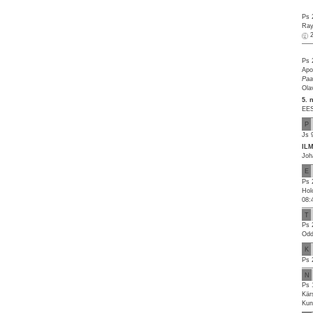
Ps 
Ray
Ps 
Apo
Paa
Ola
5. 
EES
P
Js 
IL
Joh
E
Ps 
Hol
08:
T
Ps 
Odd
K
Ps 
N
Ps 
Kär
Kun