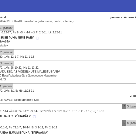
nädal
jaanuar-näärikuu 
TPALVES: Kristlik meediatöö (televisioon, raadio, internet)
1. jaanuar
 6:22-27; Ps 8; Gl 4:4-7 või Fl 2:5-11; Lk 2:15-21
ESUSE PÜHA NIME PÄEV
SAASTA
ripäev
2. jaanuar
20; 1Ms 12:1-7; Hb 11:1-12
3. jaanuar
72; 1Ms 28:10-22; Hb 11:13-22
BADUSSÕJAS VÕIDELNUTE MÄLESTUSPÄEV
0 Eesti Vabadussõja sõjategevuse lõppemine
06:45
4. jaanuar
72; 2Ms 3:1-5; Hb 11:23-31
2. n
TPALVES: Eesti Metodisti Kirik
P
5. jaan
31:7-14 või Srk 24:1-12; Ps 147:12-20 või Trk 10:1 5-21; Ef 1:3-14; Jh 1:(1-9) 10-18
ULUAJA 2. PÜHAPÄEV
E
6. jaan
60:1-6; Ps 72:1-7, 10-14; Ef 3:1-12; Mt 2:1-12
SANDA ILMUMISPÜHA (EPIFAANIA)