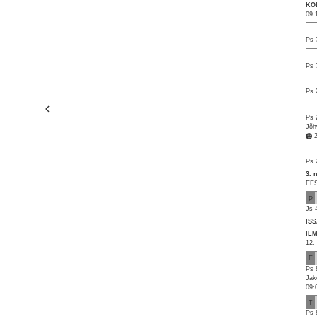
KO
09:
Ps 
Ps 
Ps 
Ps 
Jõh
Ps 
3. 
EES
P
Js 
IS
IL
12.
E
Ps 
Jak
09:
T
Ps 