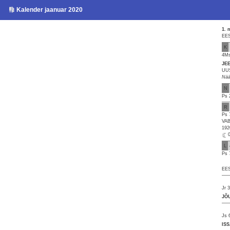
Kalender jaanuar 2020
1. 
EES
K
4Ms
JE
UU
Nää
N
Ps 
R
Ps 
VA
192
L
Ps 
EES
Jr 
JÕ
Js 
IS