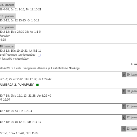
15. jaanuar
89:6-38; Js 51:1-16; Mt 12:15-21
16. jaanuar
40:2-12; Js 22:15-25; Gl 1:6-12
17. jaanuar
40:2-12; 1Ms 27:30-38; Ap 1:1-5
isepäev
14:58
18. jaanuar
40:2-12; 1Kn 19:19-21; Lk 5:1-11
stel Peetruse tunnistuspäev
 lastetöö visioonipäev
4. n
TPALVES: Eesti Evangeelne Allianss ja Eesti Kirikute Nõukogu
P
19. jaan
49:1-7; Ps 40:2-12; 1Kr 1:1-9; Jh 1:29-42
MUMISAJA 2. PÜHAPÄEV
E
20. jaan
40:7-18; 2Ms 12:1-13, 21-28; Ap 8:26-40
57 16:07
T
21. jaan
40:7-18; Js 53; Hb 10:1-4
K
22. jaan
40:7-18; Js 48:12-21; Mt 9:14-17
N
23. jaan
27:1-6; 1Sm 1:1-20; Gl 1:11-24