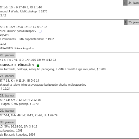
R
24. jaan
27:1-6; 1Sm 9:27-10:8; Gl 2:1-10
mond J Wade, ÜMK piiskop, † 1970
23:42
L
25. jaan
27:1-6; 1Sm 15:34-16:13; Lk 5:27-32
stel Pauluse pöördumispäev
vlipäev
v Pärnamets, EMK superintendent, * 1937
nädal
TPALVES: Kärsa kogudus
26. jaanuar
9:1-4; Ps 27:1, 4-9; 1Kr 1:10-18; Mt 4:12-23
MUMISAJA 3. PÜHAPÄEV
an Tamverk, helilooja, koorijuht, pedagoog, EPMK Epworth Liiga üks juhte, † 1988
27. jaanuar
27:7-14; Km 6:11-24; Ef 5:6-14
okausti ja teiste inimsusevastaste kuritegude ohvrite mälestuspäev
44 16:24
28. jaanuar
27:7-14; Km 7:12-22; Fl 2:12-18
 Hagen, ÜMK piiskop, † 1970
29. jaanuar
27:7-14; 1Ms 49:1-2, 8-13, 21-26; Lk 1:67-79
30. jaanuar
15; 5Ms 16:18-20; 1Pt 3:8-12
sa kogudus, 1991
da Betaania kogudus, 1994