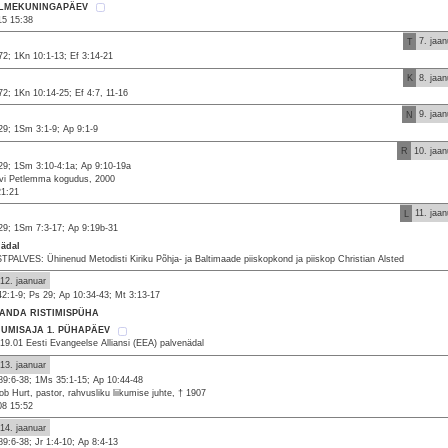
LMEKUNINGAPÄEV
15 15:38
T
7. jaan
72; 1Kn 10:1-13; Ef 3:14-21
K
8. jaan
72; 1Kn 10:14-25; Ef 4:7, 11-16
N
9. jaan
29; 1Sm 3:1-9; Ap 9:1-9
R
10. jaan
29; 1Sm 3:10-4:1a; Ap 9:10-19a
vi Petlemma kogudus, 2000
21:21
L
11. jaan
29; 1Sm 7:3-17; Ap 9:19b-31
nädal
TPALVES: Ühinenud Metodisti Kiriku Põhja- ja Baltimaade piiskopkond ja piiskop Christian Alsted
12. jaanuar
42:1-9; Ps 29; Ap 10:34-43; Mt 3:13-17
SANDA RISTIMISPÜHA
MUMISAJA 1. PÜHAPÄEV
-19.01 Eesti Evangeelse Alliansi (EEA) palvenädal
13. jaanuar
89:6-38; 1Ms 35:1-15; Ap 10:44-48
ob Hurt, pastor, rahvusliku liikumise juhte, † 1907
08 15:52
14. jaanuar
89:6-38; Jr 1:4-10; Ap 8:4-13