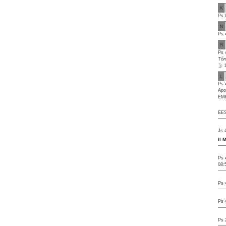
K
Ps 
N
Ps 
R
Ps 
Tõn
L
Ps 
Apo
EMK
EES
Js 
IL
Ps 
08:
Ps 
Ps 
Ps 