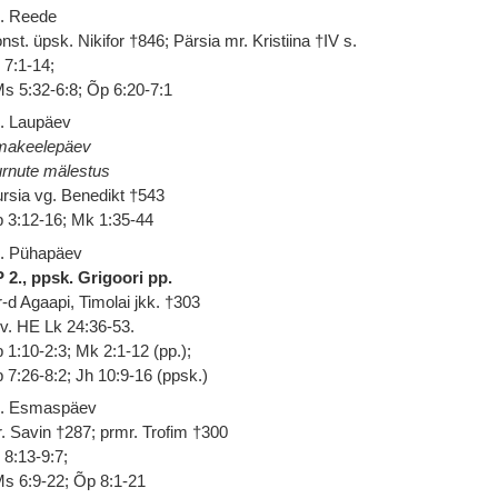
. Reede
nst. üpsk. Nikifor †846; Pärsia mr. Kristiina †IV s.
 7:1-14;
s 5:32-6:8; Õp 6:20-7:1
. Laupäev
makeelepäev
rnute mälestus
rsia vg. Benedikt †543
 3:12-16; Mk 1:35-44
. Pühapäev
 2., ppsk. Grigoori pp.
-d Agaapi, Timolai jkk. †303
 v. HE Lk 24:36-53.
 1:10-2:3; Mk 2:1-12 (pp.);
 7:26-8:2; Jh 10:9-16 (ppsk.)
. Esmaspäev
. Savin †287; prmr. Trofim †300
 8:13-9:7;
s 6:9-22; Õp 8:1-21