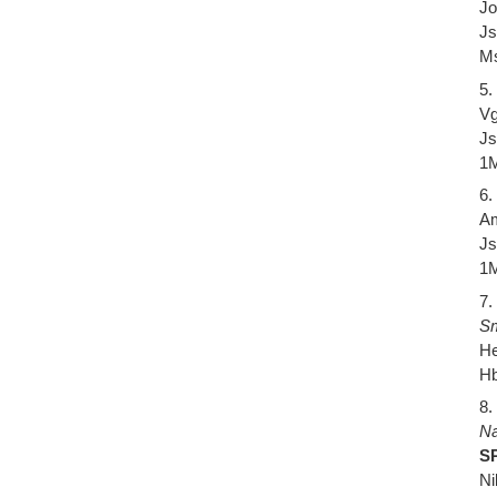
Jo
Js
Ms
5.
Vg
Js
1M
6.
Am
Js
1M
7.
Sm
He
Hb
8.
Na
SP
Ni