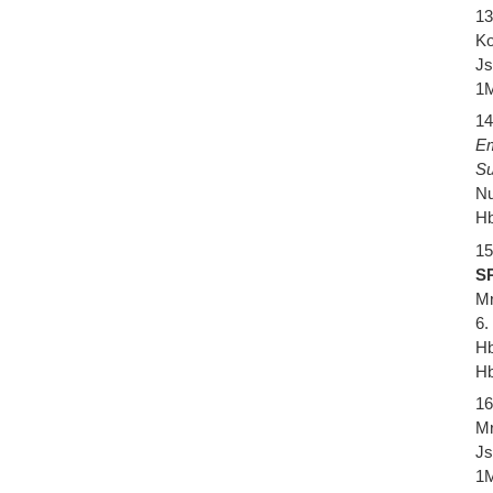
13
Ko
Js
1M
14
E
Su
Nu
Hb
15
SP
Mr
6.
Hb
Hb
16
Mr
Js
1M