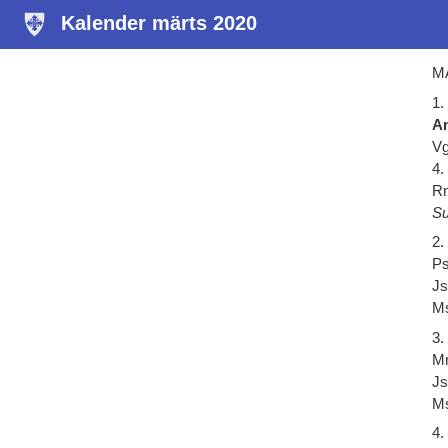
Kalender märts 2020
MÄ
1.
An
Vg
4.
Rm
Su
2.
Ps
Js
Ms
3.
Mr
Js
Ms
4.