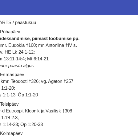
RTS / paastukuu
 Pühapäev
deksandmise, piimast loobumise pp.
mr. Eudokia †160; mr. Antoniina †IV s.
 v. HE Lk 24:1-12;
 13:11-14:4; Mt 6:14-21
ure paastu algus
 Esmaspäev
kmr. Teodooti †326; vg. Agaton †257
 1:1-20;
 1:1-13; Õp 1:1-20
 Teisipäev
-d Eutroopi, Kleonik ja Vasilisk †308
 1:19-2:3;
 1:14-23; Õp 1:20-33
 Kolmapäev