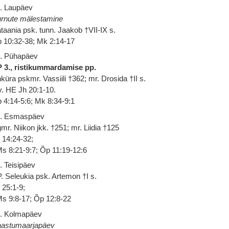
. Laupäev
rnute mälestamine
taania psk. tunn. Jaakob †VII-IX s.
 10:32-38; Mk 2:14-17
. Pühapäev
 3., ristikummardamise pp.
küra pskmr. Vassiili †362; mr. Drosida †II s.
v. HE Jh 20:1-10.
 4:14-5:6; Mk 8:34-9:1
. Esmaspäev
mr. Niikon jkk. †251; mr. Liidia †125
 14:24-32;
s 8:21-9:7; Õp 11:19-12:6
. Teisipäev
. Seleukia psk. Artemon †I s.
 25:1-9;
s 9:8-17; Õp 12:8-22
. Kolmapäev
astumaarjapäev