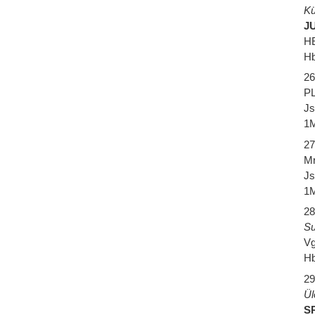
Kü
J
HE
Hb
26
PL
Js
1M
27
Mr
Js
1M
28
Su
Vg
Hb
29
Ül
SP