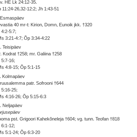
 v. HE Lk 24:12-35.
 11:24-26,32-12:2; Jh 1:43-51
 Esmaspäev
vastia 40 mr-t: Kirion, Domn, Eunoik jkk. †320
 4:2-5:7;
s 3:21-4:7; Õp 3:34-4:22
. Teisipäev
. Kodrat †258; mr. Galiina †258
 5:7-16;
s 4:8-15; Õp 5:1-15
. Kolmapäev
ruusalemma patr. Sofrooni †644
 5:16-25;
s 4:16-26; Õp 5:15-6:3
. Neljapäev
rjusepäev
oma pst. Grigoori Kahekõneleja †604; vg. tunn. Teofan †818
 6:1-12;
s 5:1-24; Õp 6:3-20