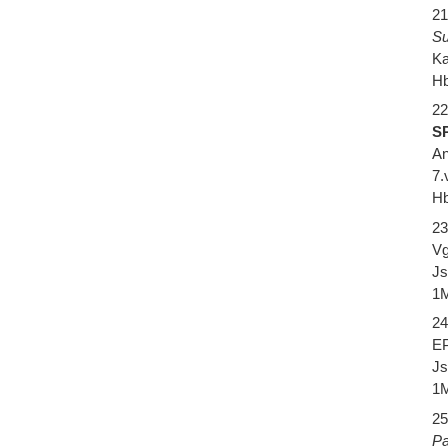
21
Su
Ka
Hb
22
SP
An
7.
Hb
23
Vg
Js
1M
24
EP
Js
1M
25
Pa