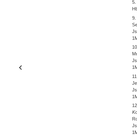
5.
Hb
9.
Se
Js
1M
10
Mr
Js
1M
11
Je
Js
1M
12
Ko
Ro
Js
1M