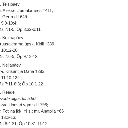
. Teisipäev
. Aleksei Jumalamees †411;
. Gertrud †649
 9:9-10:4;
s 7:1-5; Õp 8:32-9:11
. Kolmapäev
ruusalemma üpsk. Kirill †386
 10:12-20;
s 7:6-9; Õp 9:12-18
. Neljapäev
-d Krisant ja Daria †283
 11:10-12:2;
s 7:11-8:3; Õp 10:1-22
. Reede
vade algus kl. 5.50
vva kloostri vgmr-d †796;
. Fotiina jkk. †I s.; mr. Anatolia †66
 13:2-13;
s 8:4-21; Õp 10:31-11:12