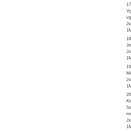
17
Vg
vg
Js
1M
18
Je
Js
1M
19
Mr
Js
1M
20
Ke
Sa
mr
Js
1M