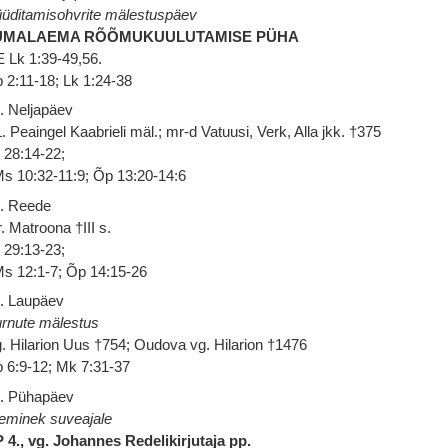
üditamisohvrite mälestuspäev
UMALAEMA RÕÕMUKUULUTAMISE PÜHA
 Lk 1:39-49,56.
 2:11-18; Lk 1:24-38
. Neljapäev
. Peaingel Kaabrieli mäl.; mr-d Vatuusi, Verk, Alla jkk. †375
 28:14-22;
s 10:32-11:9; Õp 13:20-14:6
. Reede
. Matroona †III s.
 29:13-23;
s 12:1-7; Õp 14:15-26
. Laupäev
rnute mälestus
. Hilarion Uus †754; Oudova vg. Hilarion †1476
 6:9-12; Mk 7:31-37
. Pühapäev
eminek suveajale
 4., vg. Johannes Redelikirjutaja pp.