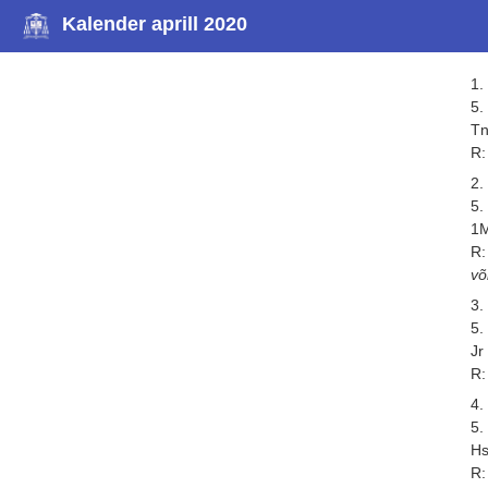
Kalender aprill 2020
1. 
5.
Tn
R:
2. 
5.
1M
R:
võ
3. 
5.
Jr
R:
4. 
5.
Hs
R: