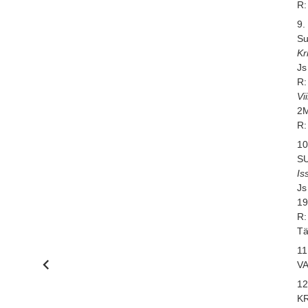
R:
9. 
Su
Kr
Js
R:
Vi
2M
R:
10
S
Is
Js
19
R:
Tä
11.
V
12
K