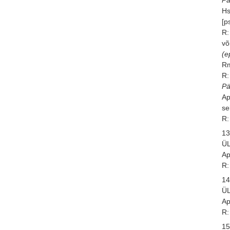
Hs
[p
R:
võ
(e
Rm
R:
P
Ap
se
R:
13
Ü
Ap
R:
14
Ü
Ap
R:
15