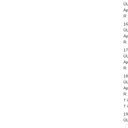
Ü
Ap
R:
16
Ü
Ap
R:
17
Ü
Ap
R:
18
Ü
Ap
R:
† 
† 
19
Ü