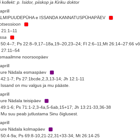
i kollekt: p. Isidor, piiskop ja Kiriku doktor
aprill
ALMIPUUDEPÜHA e ISSANDA KANNATUSPÜHAPÄEV
otsessioon
 21:1–11
issa
 50:4–7; Ps 22:8–9,17–18a,19–20,23–24; Fl 2:6–11;Mt 26:14–27:66 võ
 27:11–54
emaailmne noorsoopäev
aprill
ure Nädala esmaspäev
 42:1-7; Ps 27:1bcde,2,3,13-14; Jh 12:1-11
 Issand on mu valgus ja mu pääste.
aprill
ure Nädala teisipäev
 49:1-6; Ps 71:1-2,3-4a,5-6ab,15+17; Jh 13:21-33,36-38
 Mu suu peab jutlustama Sinu õiglusest.
aprill
ure Nädala kolmapäev
 50:4-9a; Ps 69:8-10,21-22,31+33-34; Mt 26:14-25