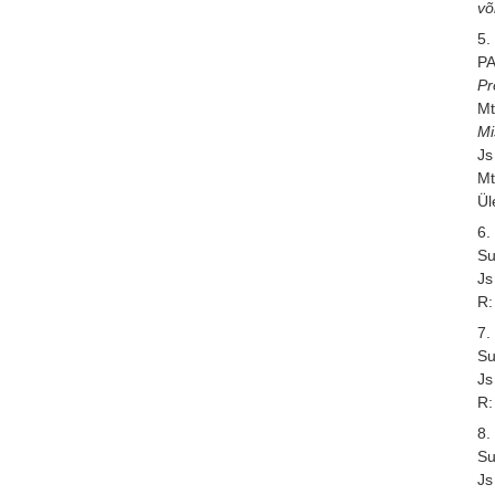
võ
5. 
P
Pr
Mt
M
Js
Mt
Ül
6. 
Su
Js
R:
7. 
Su
Js
R:
8. 
Su
Js