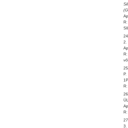
Si
(
Ap
R:
S
24
2.
Ap
R:
võ
25
P
1P
R:
26
Ü
Ap
R:
27
3.