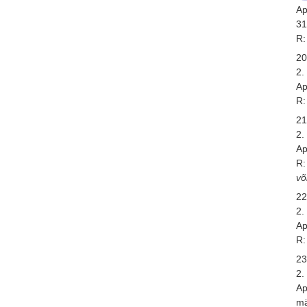
Ap
3
R:
20
2.
Ap
R:
21
2.
Ap
R:
võ
22
2.
Ap
R:
23
2.
Ap
mä