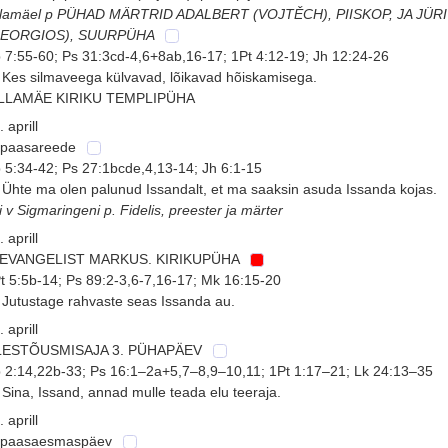
llamäel p PÜHAD MÄRTRID ADALBERT (VOJTĚCH), PIISKOP, JA JÜRI
GEORGIOS), SUURPÜHA
 7:55-60; Ps 31:3cd-4,6+8ab,16-17; 1Pt 4:12-19; Jh 12:24-26
 Kes silmaveega külvavad, lõikavad hõiskamisega.
ILLAMÄE KIRIKU TEMPLIPÜHA
. aprill
 paasareede
 5:34-42; Ps 27:1bcde,4,13-14; Jh 6:1-15
 Ühte ma olen palunud Issandalt, et ma saaksin asuda Issanda kojas.
i v Sigmaringeni p. Fidelis, preester ja märter
. aprill
. EVANGELIST MARKUS. KIRIKUPÜHA
t 5:5b-14; Ps 89:2-3,6-7,16-17; Mk 16:15-20
 Jutustage rahvaste seas Issanda au.
. aprill
LESTÕUSMISAJA 3. PÜHAPÄEV
 2:14,22b-33; Ps 16:1–2a+5,7–8,9–10,11; 1Pt 1:17–21; Lk 24:13–35
 Sina, Issand, annad mulle teada elu teeraja.
. aprill
 paasaesmaspäev