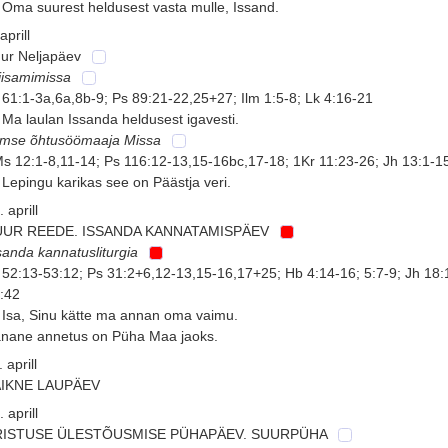
 Oma suurest heldusest vasta mulle, Issand.
aprill
ur Neljapäev
iisamimissa
 61:1-3a,6a,8b-9; Ps 89:21-22,25+27; Ilm 1:5-8; Lk 4:16-21
 Ma laulan Issanda heldusest igavesti.
imse õhtusöömaaja Missa
s 12:1-8,11-14; Ps 116:12-13,15-16bc,17-18; 1Kr 11:23-26; Jh 13:1-1
 Lepingu karikas see on Päästja veri.
. aprill
UUR REEDE. ISSANDA KANNATAMISPÄEV
sanda kannatusliturgia
 52:13-53:12; Ps 31:2+6,12-13,15-16,17+25; Hb 4:14-16; 5:7-9; Jh 18:
:42
 Isa, Sinu kätte ma annan oma vaimu.
nane annetus on Püha Maa jaoks.
 aprill
AIKNE LAUPÄEV
. aprill
RISTUSE ÜLESTÕUSMISE PÜHAPÄEV. SUURPÜHA