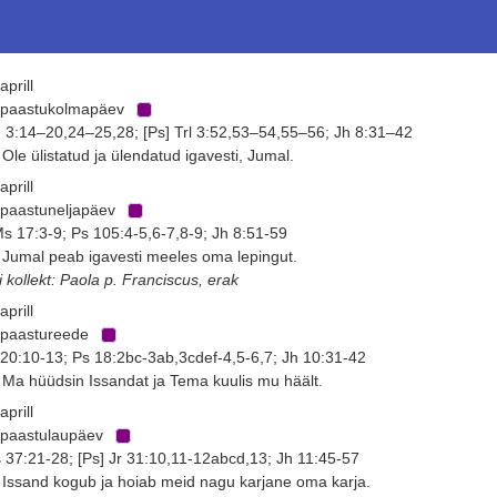
aprill
 paastukolmapäev
 3:14–20,24–25,28; [Ps] Trl 3:52,53–54,55–56; Jh 8:31–42
 Ole ülistatud ja ülendatud igavesti, Jumal.
aprill
 paastuneljapäev
s 17:3-9; Ps 105:4-5,6-7,8-9; Jh 8:51-59
 Jumal peab igavesti meeles oma lepingut.
i kollekt: Paola p. Franciscus, erak
aprill
 paastureede
 20:10-13; Ps 18:2bc-3ab,3cdef-4,5-6,7; Jh 10:31-42
 Ma hüüdsin Issandat ja Tema kuulis mu häält.
aprill
 paastulaupäev
 37:21-28; [Ps] Jr 31:10,11-12abcd,13; Jh 11:45-57
 Issand kogub ja hoiab meid nagu karjane oma karja.