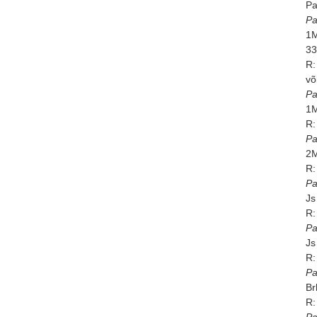
Pa
Pa
1M
33
R:
võ
Pa
1M
R:
Pa
2M
R:
Pa
Js
R:
Pa
Js
R:
Pa
Br
R:
Pa