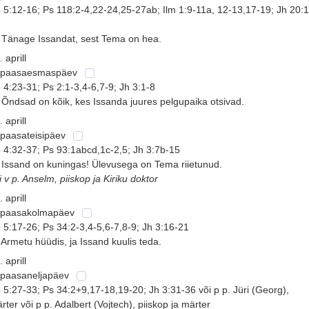
 5:12-16; Ps 118:2-4,22-24,25-27ab; Ilm 1:9-11a, 12-13,17-19; Jh 20:
1
 Tänage Issandat, sest Tema on hea.
. aprill
 paasaesmaspäev
 4:23-31; Ps 2:1-3,4-6,7-9; Jh 3:1-8
 Õndsad on kõik, kes Issanda juures pelgupaika otsivad.
. aprill
 paasateisipäev
 4:32-37; Ps 93:1abcd,1c-2,5; Jh 3:7b-15
 Issand on kuningas! Ülevusega on Tema riietunud.
i v p. Anselm, piiskop ja Kiriku doktor
. aprill
 paasakolmapäev
 5:17-26; Ps 34:2-3,4-5,6-7,8-9; Jh 3:16-21
 Armetu hüüdis, ja Issand kuulis teda.
. aprill
 paasaneljapäev
 5:27-33; Ps 34:2+9,17-18,19-20; Jh 3:31-36 või p p. Jüri (Georg),
rter või p p. Adalbert (Vojtech), piiskop ja märter