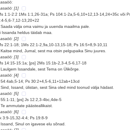
asaöö:
asaöö: [1]
s 1:1-2:2 1Ms 1:1,26-31a; Ps 104:1-2a,5-6,10+12,13-14,24+35c või P
:4-5,6-7,12-13,20+22
 Saada välja oma vaimu ja uuenda maailma pale.
i Issanda heldus täidab maa.
asaöö: [2]
s 22:1-18; 1Ms 22:1-2,9a,10-13,15-18; Ps 16:5+8,9-10,11
 Kaitse mind, Jumal, sest ma otsin pelgupaika Sinu juures.
asaöö: [3]
s 14:15-15:1a; [ps] 2Ms 15:1b-2,3-4,5-6,17-18
 Laulgem Issandale, sest Tema on Ülikõrge.
asaöö: [4]
 54:4ab,5-14; Ps 30:2+4,5-6,11+12ab+13cd
 Sind, Issand, ülistan, sest Sina oled mind toonud välja hädast.
asaöö: [5]
 55:1-11; [ps] Js 12:2,3-4bc,4de-5
 Te ammutate päästeallikaist.
asaöö: [6]
k 3:9-15,32-4:4; Ps 19:8-9
 Issand, Sinul on igavese elu sõnad.
asaöö: [7]