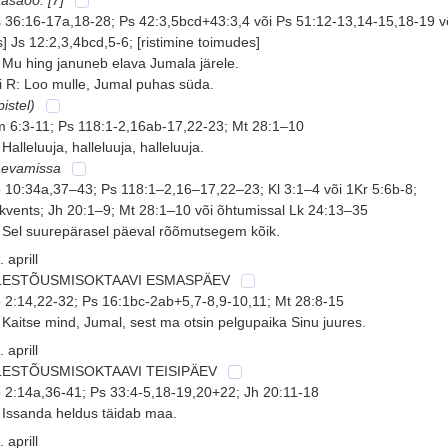
 36:16-17a,18-28; Ps 42:3,5bcd+43:3,4 või Ps 51:12-13,14-15,18-19 v
s] Js 12:2,3,4bcd,5-6; [ristimine toimudes]
 Mu hing januneb elava Jumala järele.
i R: Loo mulle, Jumal puhas süda.
pistel)
 6:3-11; Ps 118:1-2,16ab-17,22-23; Mt 28:1–10
 Halleluuja, halleluuja, halleluuja.
äevamissa
 10:34a,37–43; Ps 118:1–2,16–17,22–23; Kl 3:1–4 või 1Kr 5:6b-8;
kvents; Jh 20:1–9; Mt 28:1–10 või õhtumissal Lk 24:13–35
 Sel suurepärasel päeval rõõmutsegem kõik.
. aprill
LESTÕUSMISOKTAAVI ESMASPÄEV
 2:14,22-32; Ps 16:1bc-2ab+5,7-8,9-10,11; Mt 28:8-15
 Kaitse mind, Jumal, sest ma otsin pelgupaika Sinu juures.
. aprill
LESTÕUSMISOKTAAVI TEISIPÄEV
 2:14a,36-41; Ps 33:4-5,18-19,20+22; Jh 20:11-18
 Issanda heldus täidab maa.
. aprill