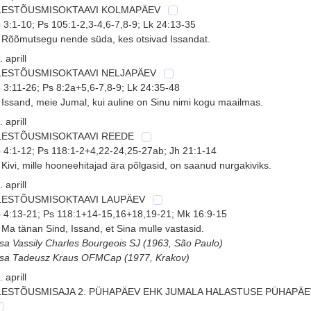
LESTÕUSMISOKTAAVI KOLMAPÄEV
 3:1-10; Ps 105:1-2,3-4,6-7,8-9; Lk 24:13-35
 Rõõmutsegu nende süda, kes otsivad Issandat.
. aprill
LESTÕUSMISOKTAAVI NELJAPÄEV
 3:11-26; Ps 8:2a+5,6-7,8-9; Lk 24:35-48
 Issand, meie Jumal, kui auline on Sinu nimi kogu maailmas.
. aprill
LESTÕUSMISOKTAAVI REEDE
 4:1-12; Ps 118:1-2+4,22-24,25-27ab; Jh 21:1-14
 Kivi, mille hooneehitajad ära põlgasid, on saanud nurgakiviks.
. aprill
LESTÕUSMISOKTAAVI LAUPÄEV
 4:13-21; Ps 118:1+14-15,16+18,19-21; Mk 16:9-15
 Ma tänan Sind, Issand, et Sina mulle vastasid.
isa Vassily Charles Bourgeois SJ (1963, São Paulo)
isa Tadeusz Kraus OFMCap (1977, Krakov)
. aprill
LESTÕUSMISAJA 2. PÜHAPÄEV EHK JUMALA HALASTUSE PÜHAPÄE