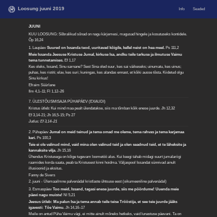
Loosung juuni 2019
Info
Seaded
JUUNI
KUU LOOSUNG: Sõbralikud sõnad on nagu kärjemesi, magusad hingele ja kosutuseks kontidele.
Õp 16,24
1. Laupäev
Suured on Issanda teod, uuritavad kõigile, kellel neist on hea meel.
Ps 111,2
Meie Issanda Jeesuse Kristuse Jumal, kirkuse Isa, andku teile tarkuse ja ilmutuse Vaimu
tema tunnetamises.
Ef 1,17
Kes oleks, Issand, Sinu sarnane? Sest Sina oled suur, kes sai väikeseks; uinumatu, kes uinus;
puhas, kes ristiti; elav, kes suri; kuningas, kes alandas ennast, et kõiki ausse tõsta. Kiidetud olgu
Sinu kirkus!
Efraim Süürlane
Ilm 4,1–11; Fl 1,12–26
7. ÜLESTÕUSMISAJA PÜHAPÄEV (EXAUDI)
Kristus ütleb: Kui mind maa pealt ülendatakse, siis ma tõmban kõik enese juurde.
Jh 12,32
Ef 3,14-21; Jh 16,5-15; Ps 27
Jutlus: Ef 3,14–21
2. Pühapäev
Jumal on meid teinud ja tema omad me oleme, tema rahvas ja tema karjamaa
kari.
Ps 100,3
Teie ei ole valinud mind, vaid mina olen valinud teid ja olen seadnud teid, et te läheksite ja
kannaksite vilja.
Jh 15,16
Ühendus Kristusega on kõige tugevam loometöö alus. Kui keegi tahab midagi suurt jumalariigi
raamides korda saata, peab ta Kristusest kinni hoidma. Väljaspool Issandat sünnivad ainult
illusioonid ja eksitus.
Fanny de Sivers
2. juuni - Ülemaailmne palvenädal kristlaste ühtsuse eest (oikumeeniline palvenädal)
3. Esmaspäev
Too meid, Issand, tagasi enese juurde, siis me pöördume! Uuenda meie
päevi nagu muiste!
Nl 5,21
Jeesus ütleb: Ma palun Isa ja tema annab teile teise Trööstija, et see teie juurde jääks
igavesti: Tõe Vaimu.
Jh 14,16–17
Meile on antud Püha Vaimu vägi, ei mitte ainult mõneks hetkeks, vaid lunastuse päevani. Ta on