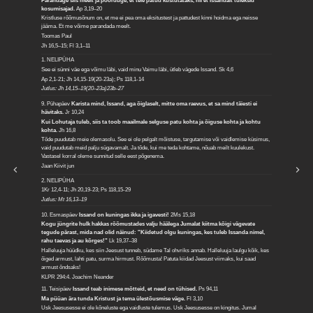
Parandage siis meelt ja pöörduge, et teie patud kustutataks, nii et Issandalt tuleksid
kosumisajad.
Ap 3,19–20
Kristluse rõõmusõnum on, et me ei pea oma eksitustest ja pattudest kinni hoidma ega neisse
jääma. Et me võime parandada meelt.
Toomas Paul
Jh 16,5–15; Fl 3,1–11
1. NELIPÜHA
See ei sünni väe ega võimu läbi, vaid minu Vaimu läbi, ütleb vägede Issand.
Sk 4,6
Ap 2,1-21; Jh 14,15-19(20-23a); Ps 118,1-14
Jutlus: Jh 14,15–19(20–23a)23b–27
9. Pühapäev
Karista mind, Issand, aga õiglaselt, mitte oma raevus, et sa mind täiesti ei
hävitaks.
Jr 10,24
Kui Lohutaja tuleb, siis ta toob maailmale selguse patu kohta ja õiguse kohta ja kohtu
kohta.
Jh 16,8
Tõde puudutab meie olemasolu. See ei ole pelgalt mõistuse, targutamise või vaidlemise küsimus,
vaid puudutab meid palju sügavamalt. Ja tõde, kui me teda kohtame, nõuab meilt kuulekust.
Vastasel korral oleme sunnitud selle eest põgenema.
Jaan Kiivit jun
2. NELIPÜHA
1Kr 12,4-11; Jh 20,19-23; Ps 118,15-29
Jutlus: Mt 16,13–19
10. Esmaspäev
Issand on kuningas ikka ja igavesti!
2Ms 15,18
Kogu jüngrite hulk hakkas rõõmustades valju häälega Jumalat kiitma kõigi vägevate
tegude pärast, mida nad olid näinud: "Kiidetud olgu kuningas, kes tuleb Issanda nimel,
rahu taevas ja au kõrges!"
Lk 19,37–38
Halleluuja hüüdku, kes siin Jeesust tunneb, südame Tal ohvriks annab. Halleluuja laulgu kõik, kes
õiged armust, lahti patu, surma hirmust. Rõõmusta! Patuta kiidad Jeesust viimaks, kui saad
armust õndsaks!
KLPR 294:4. Joachim Neander
11. Teisipäev
Issand teab inimese mõtteid, et need on tühised.
Ps 94,11
Ma püüan ära tunda Kristust ja tema ülestõusmise väge.
Fl 3,10
Usk Jeesusesse ei ole kõneluste ega vaidluste tulemus. Usk Jeesusesse on kingitus. Jumal