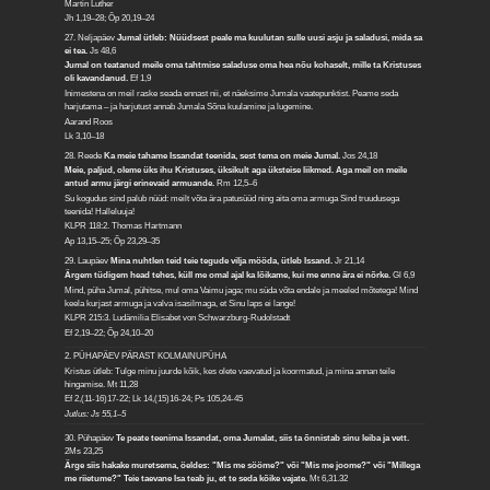
Martin Luther
Jh 1,19–28; Õp 20,19–24
27. Neljapäev
Jumal ütleb: Nüüdsest peale ma kuulutan sulle uusi asju ja saladusi, mida sa
ei tea.
Js 48,6
Jumal on teatanud meile oma tahtmise saladuse oma hea nõu kohaselt, mille ta Kristuses
oli kavandanud.
Ef 1,9
Inimestena on meil raske seada ennast nii, et näeksime Jumala vaatepunktist. Peame seda
harjutama – ja harjutust annab Jumala Sõna kuulamine ja lugemine.
Aarand Roos
Lk 3,10–18
28. Reede
Ka meie tahame Issandat teenida, sest tema on meie Jumal.
Jos 24,18
Meie, paljud, oleme üks ihu Kristuses, üksikult aga üksteise liikmed. Aga meil on meile
antud armu järgi erinevaid armuande.
Rm 12,5–6
Su kogudus sind palub nüüd: meilt võta ära patusüüd ning aita oma armuga Sind truudusega
teenida! Halleluuja!
KLPR 118:2. Thomas Hartmann
Ap 13,15–25; Õp 23,29–35
29. Laupäev
Mina nuhtlen teid teie tegude vilja mööda, ütleb Issand.
Jr 21,14
Ärgem tüdigem head tehes, küll me omal ajal ka lõikame, kui me enne ära ei nõrke.
Gl 6,9
Mind, püha Jumal, pühitse, mul oma Vaimu jaga; mu süda võta endale ja meeled mõtetega! Mind
keela kurjast armuga ja valva isasilmaga, et Sinu laps ei lange!
KLPR 215:3. Ludämilia Elisabet von Schwarzburg-Rudolstadt
Ef 2,19–22; Õp 24,10–20
2. PÜHAPÄEV PÄRAST KOLMAINUPÜHA
Kristus ütleb: Tulge minu juurde kõik, kes olete vaevatud ja koormatud, ja mina annan teile
hingamise.
Mt 11,28
Ef 2,(11-16)17-22; Lk 14,(15)16-24; Ps 105,24-45
Jutlus: Js 55,1–5
30. Pühapäev
Te peate teenima Issandat, oma Jumalat, siis ta õnnistab sinu leiba ja vett.
2Ms 23,25
Ärge siis hakake muretsema, öeldes: "Mis me sööme?" või "Mis me joome?" või "Millega
me riietume?" Teie taevane Isa teab ju, et te seda kõike vajate.
Mt 6,31.32