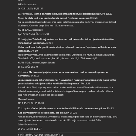
jõuks.
Kõrbeisade tarkus
Js 43,8–13; Õp 14,29–34
19. Kolmapäev
Issand õnnistab neid, kes kardavad teda, nii pisikesi kui suuri.
Ps 115,13
Nüüd te olete kõik usu kaudu Jumala lapsed Kristuses Jeesuses.
Gl 3,26
Kui imeliselt oled kandnud meid, oma lapsi, kätel Sa, nii armu kui ka hirmu andnud, meid toitnud
elusõnaga. On meie jalgel õige tee – Su isaarm on see.
KLPR 384:2. Joosep Liiv
Ap 17,(16)22–34; Õp 15,13–18
20. Neljapäev
Teie hallide juusteni ma kannan teid; mina olen teinud ja mina tõstan üles,
mina kannan ja päästan.
Js 46,4
Ustav on Jumal, kelle poolt te olete kutsutud osadusse tema Poja Jeesuse Kristuse, meie
Issandaga.
1Kr 1,9
Vaikselt võtan vastu, mis Sa tahad lasta tulla minule. Olgu rõõm või mure, ma jään Sinu juurde,
Sinu hoiule. Olgu tee ka vaevane, kui jääd, Jeesus, minu ligi, hõiskan ometigi!
KLPR 443:1. Johann Caspar Schade
Ef 4,1–7; Õp 16,1–9
21. Reede
Ma teen nad paljuks ja nad ei vähene, ma teen nad auväärseiks ja neid ei
halvustata.
Jr 30,19
Jeesus rääkis neile tähendamissõna: "Taevariik on haputaigna sarnane, mille naine võttis
ja segas kolme vaka jahu sekka, kuni kõik läks hapnema."
Mt 13,33
Issand, tänan Sind, et praeguse maailma kaduvuse kiuste kutsud Sa mind tegelikkusesse, kus
külvatakse üksnes igaveseks eluks. Aita mul märgata Sinu salajast, vaid usu silmale nähtavat
tööd ning õnnista, et oleksin osa sellest tööst!
Marcus Hermen
2Pt 1,16–21; Õp 16,18–33
22. Laupäev
Väetite ja imikute suust sa valmistasid kiitva väe oma vastaste pärast.
Ps 8,3
Kes on väikseim teie kõikide seas, see on suur.
Lk 9,48
Armas Issand, mu Päästja ja Õnnistegija, aitäh Sinu jüngrite eest! Nad on siin maa peal nagu Sinu
asendajateks ja ma saan osutada neile oma tänulikkust ja armastust otsekui Sulle.
Juhani Martikainen
Jh 14,7–14; Õp 17,1–17
1. PÜHAPÄEV PÄRAST KOLMAINUPÜHA