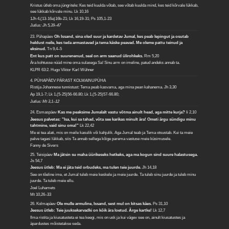
Kristus ütleb oma jüngritele: Kes teid kuulda võtab, see võtab kuulda mind, kes teid kõrvale lükkab,
see lükkab kõrvale minu.
Lk 10,16
1Jh 4,(13-16a)16b-21; Lk 16,19-31; Ps 105,1-23
Jutlus: Jh 5,39–47
23. Pühapäev
Oh Issand, sina oled suur ja kardetav Jumal, kes peab lepingut ja osutab
heldust neile, kes teda armastavad ja tema käske peavad. Me oleme pattu teinud ja
eksinud.
Tn 9,4–5
Ent kus patt on suurenenud, seal on arm saanud ülirohkeks.
Rm 5,20
Ära kohtusse nüüd mine oma sulasega Sa! Sinu arm on imeline, patud andeks annab ta.
KLPR 63:2. Hugo Viktor Karl Wühner
4. PÜHAPÄEV PÄRAST KOLMAINUPÜHA
Ristija Johannese tunnistust: Tema peab kasvama, aga mina pean kahanema.
Jh 3,30
Ap 19,1-7; Lk 1,(5-25)56-66.80; Lk 1,(5-25)57-66.80;
Jutlus: Mt 3,1–12
24. Esmaspäev
Kas me peaksime Jumalalt vastu võtma ainult head, aga mitte kurja?
Ii 2,10
Jeesus palvetas: "Isa, kui sa tahad, võta see karikas minult ära! Ometi ärgu sündigu minu
tahtmine, vaid sinu oma!"
Lk 22,42
Me ei tea alati, mis on meile kasulik või kahjulik. Aga Jumal teab ja Tema otsustab. Kui ta meie
palve tagasi lükkab, siis Ta annab sellega kõige parema vastuse meie küsimusele.
Fanny de Sivers
25. Teisipäev
Ma jätsin su maha üürikeseks hetkeks, aga ma kogun sind suure halastusega.
Js 54,7
Jeesus ütleb: Ma ei jäta teid orbudeks, ma tulen teie juurde.
Jh 14,18
See on tõeline ime, et Jumal tuleb meie keskele ja meie juurde. Ta tuleb sinu juurde ja tuleb minu
juurde. Ta tuleb meie ellu.
Joel Luhamets
Mt 10,26–33
26. Kolmapäev
Ole mulle armuline, Issand, sest mul on kitsas käes.
Ps 31,10
Jeesus ütleb: Teie juuksekarvadki on kõik ära loetud. Ärge kartke!
Lk 12,7
Ilma ristita ja kiusatusteta ei tea keegi, mis on usk ja kui vägev see on, ainult kiusatustes ja
äpardustes mõistetakse seda.