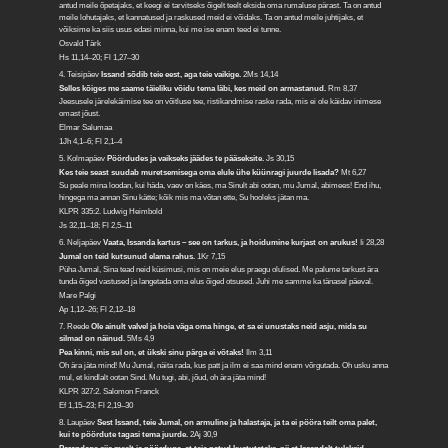
antud meile õpetajaks, et keegi ei tarvitseks õigelt teelt eksida oma rumaluse pärast. Ta on antud
meile lohutajaks, et kannatused ja raskused meid ei võidaks. Ta on antud meile juhtijaks, et
võiksime ka siis usus edasi minna, kui me ise enam teed ei tunne.
Osvald Tärk
Hs 11,14–20; Fl 1,27–30
4. Teisipäev
Issand sõdib teie eest, aga teie vaikige.
2Ms 14,14
Selles kõiges me saame täieliku võidu tema läbi, kes meid on armastanud.
Rm 8,37
Jeesusele järelekäimise tee on võitluse tee, ristikandmise raske rada, mis ei ole käidav inimese
omast jõust.
Elmar Salumaa
1Jh 4,1–6; Fl 2,1–4
5. Kolmapäev
Pöördudes ja vaikseks jäädes te pääseksite.
Js 30,15
Kes teie seast suudab muretsemisega oma elule ühe küünragi juurde lisada?
Mt 6,27
Su peale mina loodan, kui häda, vaev on käes, ma Sinult abi ootan, mu Jumal, abimees! End ihu,
hingega ma annan Sinu kätte; kõik mis ma võtan ette, Su hooleks jätan ma.
KLPR 335:2. Ludwig Heimbold
Js 32,11–18; Fl 2,5–11
6. Neljapäev
Vaata, Issanda kartus – see on tarkus, ja hoidumine kurjast on arukus!
Ii 28,28
Jumal on teid kutsunud elama rahus.
1Kr 7,15
Püha Jumal, Sina tead neid küsimusi, mis on meie elus praegu olulised. Me palume tarkust ära
tunda õiged vastused ja langetada oma elus õiged otsused. Juhi me samme ka tänasel päeval.
Mare Palgi
Ap 1,12–26; Fl 2,12–18
7. Reede
Ole ainult valvel ja hoia väga oma hinge, et sa ei unustaks neid asju, mida su
silmad on näinud.
5Ms 4,9
Pea kinni, mis sul on, et ükski sinu pärga ei võtaks!
Ilm 3,11
Oh ära jäta mind! Mu Jumal, näita rada, kus patt ja ilm ei saa mind enam võrgutada. Oh usku anna
mul, et kindlalt ootan Sind. Mu tugi, abi, jõud, oh ära jäta mind!
KLPR 327:2. Salomon Franck
Ef 1,15–23; Fl 2,19–30
8. Laupäev
Sest Issand, teie Jumal, on armuline ja halastaja, ja ta ei pööra teilt oma palet,
kui te pöördute tagasi tema juurde.
2Aj 30,9