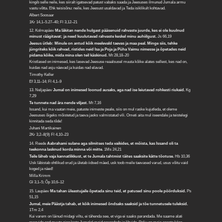
kingib selle neile, kes siiralt igatsevad patust vabaks saada ja Jeesuses ilmunud Jumala armu
vastu võtta. Ehk teisisõnu: neile, kes Jeesust usaldavad ja Teda isiklikult kohtavad.
Albert Soosaar
1Kr 14,1–5.27–40; Fl 3,12–21
12. Kolmapäev
Ma läkitan nende hulgast pääsenuid rahvaste juurde, kes ei ole kuulnud
minust räägitavat; ja need kuulutavad rahvaste keskel minu auhiilgust.
Js 66,19
Jeesus ütleb: Minule on antud kõik meelevald taevas ja maa peal. Minge siis, tehke
jüngriteks kõik rahvad, ristides neid Isa ja Poja ja Püha Vaimu nimesse ja õpetades neid
pidama kõike, mida mina olen teil käskinud.
Mt 28,18–20
Kristlased on inimesed, kes lasevad Jeesuse reaalsusel muuta kõike alates sellest, kes nad on,
kuidas nad asju näevad ja kuidas nad elavad.
Timothy Keller
Ef 3,11–14; Fl 4,1–9
13. Neljapäev
Jumal on inimesed loonud ausaks, aga nad ise leiutavad rohkesti riukaid.
Kg
7,29
Te tunnete nad ära nende viljast.
Mt 7,16
Issand, kui ma vaatan meie, patuste inimeste peale, siis on mul raske kujutleda, et oleme
Jeesuses õigeks mõistetud ja taeva jaoks valmistatud vili. Ometi aita mul iseendale ja teistelegi
kinnitada seda tõde!
Juhani Martikainen
2Kr 3,2–8(9) Fl 4,10–23
14. Reede
Aabrahami sulane aga silmitses teda vaikides, et mõista, kas Issand oli ta
teekonna lasknud korda minna või mitte.
1Ms 24,21
Teile läheb vaja kannatlikkust, et te Jumala tahtmist täites saaksite kätte tõotuse.
Hb 10,36
Usk läbistab ohtlikud orud ja ületab iidsed mäed, usk toob meile taevased varud, usus võitu vaid
koged ja näed!
Milla Krimm
Gl 3,1–5; Õp 10,6–12
15. Laupäev
Ma tahan üleastujaile õpetada sinu teid, et patused sinu poole pöörduksid.
Ps
51,15
Jumal, meie Päästja tahab, et kõik inimesed õndsaks saaksid ja tõe tunnetusele tuleksid.
1Tm 2,4
Kui varem on läinud midagi viltu, ei tähenda see, et viga ei saaks parandada. Me saame alati