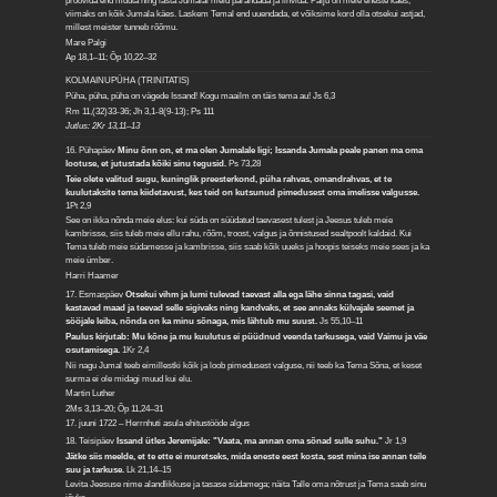
proovida end muuta ning lasta Jumalal meid parandada ja lihvida. Palju on meie eneste käes,
viimaks on kõik Jumala käes. Laskem Temal end uuendada, et võiksime kord olla otsekui astjad,
millest meister tunneb rõõmu.
Mare Palgi
Ap 18,1–11; Õp 10,22–32
KOLMAINUPÜHA (TRINITATIS)
Püha, püha, püha on vägede Issand! Kogu maailm on täis tema au!
Js 6,3
Rm 11,(32)33-36; Jh 3,1-8(9-13); Ps 111
Jutlus: 2Kr 13,11–13
16. Pühapäev
Minu õnn on, et ma olen Jumalale ligi; Issanda Jumala peale panen ma oma
lootuse, et jutustada kõiki sinu tegusid.
Ps 73,28
Teie olete valitud sugu, kuninglik preesterkond, püha rahvas, omandrahvas, et te
kuulutaksite tema kiidetavust, kes teid on kutsunud pimedusest oma imelisse valgusse.
1Pt 2,9
See on ikka nõnda meie elus: kui süda on süüdatud taevasest tulest ja Jeesus tuleb meie
kambrisse, siis tuleb meie ellu rahu, rõõm, troost, valgus ja õnnistused sealtpoolt kaldaid. Kui
Tema tuleb meie südamesse ja kambrisse, siis saab kõik uueks ja hoopis teiseks meie sees ja ka
meie ümber.
Harri Haamer
17. Esmaspäev
Otsekui vihm ja lumi tulevad taevast alla ega lähe sinna tagasi, vaid
kastavad maad ja teevad selle sigivaks ning kandvaks, et see annaks külvajale seemet ja
sööjale leiba, nõnda on ka minu sõnaga, mis lähtub mu suust.
Js 55,10–11
Paulus kirjutab: Mu kõne ja mu kuulutus ei püüdnud veenda tarkusega, vaid Vaimu ja väe
osutamisega.
1Kr 2,4
Nii nagu Jumal teeb eimillestki kõik ja loob pimedusest valguse, nii teeb ka Tema Sõna, et keset
surma ei ole midagi muud kui elu.
Martin Luther
2Ms 3,13–20; Õp 11,24–31
17. juuni 1722 – Herrnhuti asula ehitustööde algus
18. Teisipäev
Issand ütles Jeremijale: "Vaata, ma annan oma sõnad sulle suhu."
Jr 1,9
Jätke siis meelde, et te ette ei muretseks, mida eneste eest kosta, sest mina ise annan teile
suu ja tarkuse.
Lk 21,14–15
Levita Jeesuse nime alandlikkuse ja tasase südamega; näita Talle oma nõtrust ja Tema saab sinu