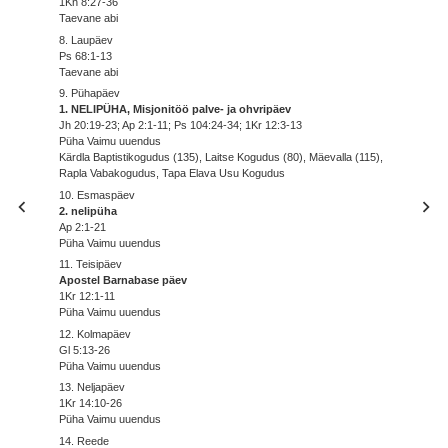
1Kn 8:27-36
Taevane abi
8. Laupäev
Ps 68:1-13
Taevane abi
9. Pühapäev
1. NELIPÜHA, Misjonitöö palve- ja ohvripäev
Jh 20:19-23; Ap 2:1-11; Ps 104:24-34; 1Kr 12:3-13
Püha Vaimu uuendus
Kärdla Baptistikogudus (135), Laitse Kogudus (80), Mäevalla (115),
Rapla Vabakogudus, Tapa Elava Usu Kogudus
10. Esmaspäev
2. nelipüha
Ap 2:1-21
Püha Vaimu uuendus
11. Teisipäev
Apostel Barnabase päev
1Kr 12:1-11
Püha Vaimu uuendus
12. Kolmapäev
Gl 5:13-26
Püha Vaimu uuendus
13. Neljapäev
1Kr 14:10-26
Püha Vaimu uuendus
14. Reede