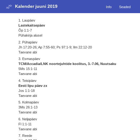
Kalender juuni 2019
Info
Seaded
1. Laupäev
Lastekaitsepäev
Õp 1:1-7
Pühakirja alusel
2. Pühapäev
Jh 17:20-26; Ap 7:55-60; Ps 97:1-9; Ilm 22:12-20
Taevane abi
3. Esmaspäev
TCM/Accadia/LNK noortejuhtide koolitus, 3.-7.06, Nuutsaku
5Ms 15:1-11
Taevane abi
4. Teisipäev
Eesti lipu päev zx
Jos 1:1-18
Taevane abi
5. Kolmapäev
3Ms 26:1-13
Taevane abi
6. Neljapäev
Fl 1:1-11
Taevane abi
7. Reede