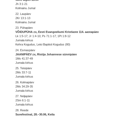
Jh 3:1-21
Kolmainu Jumal
22. Laupäev
2Kr 13:1-13
Kolmainu Jumal
23. Pühapäev
VÕIDUPÜHA zx, Eesti Evangeeliumi Kristlaste 114. aastapäev
Lk 1:5-17; Jr 1:4-10; Ps 71:1-17; 1Pt 1:8-12
Jumala kirkus
Kehra Kogudus, Leisi Baptisti Kogudus (80)
24. Esmaspäev
JAANIPÄEV zx, Ristija Johannese sünnipäev
1Ms 41:37-49
Jumala kirkus
25. Teisipäev
2Ms 33:7-11
Jumala kirkus
26. Kolmapäev
2Ms 34:29-35
Jumala kirkus
27. Neljapäev
2Sm 6:1-11
Jumala kirkus
28. Reede
Suvefestival, 28.–30.06, Keila