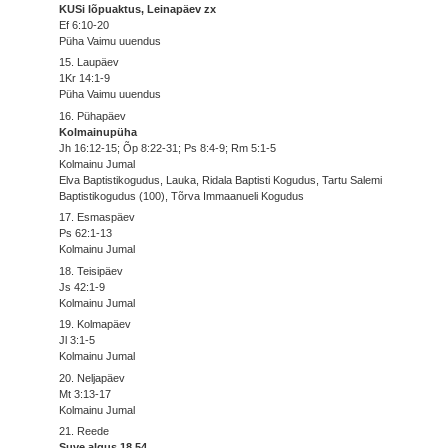
KUSi lõpuaktus, Leinapäev zx
Ef 6:10-20
Püha Vaimu uuendus
15. Laupäev
1Kr 14:1-9
Püha Vaimu uuendus
16. Pühapäev
Kolmainupüha
Jh 16:12-15; Õp 8:22-31; Ps 8:4-9; Rm 5:1-5
Kolmainu Jumal
Elva Baptistikogudus, Lauka, Ridala Baptisti Kogudus, Tartu Salemi
Baptistikogudus (100), Tõrva Immaanueli Kogudus
17. Esmaspäev
Ps 62:1-13
Kolmainu Jumal
18. Teisipäev
Js 42:1-9
Kolmainu Jumal
19. Kolmapäev
Jl 3:1-5
Kolmainu Jumal
20. Neljapäev
Mt 3:13-17
Kolmainu Jumal
21. Reede
Suve algus 18.54