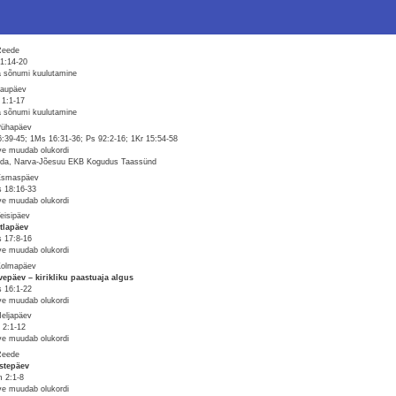
Reede
1:14-20
 sõnumi kuulutamine
Laupäev
1:1-17
 sõnumi kuulutamine
Pühapäev
6:39-45; 1Ms 16:31-36; Ps 92:2-16; 1Kr 15:54-58
ve muudab olukordi
da, Narva-Jõesuu EKB Kogudus Taassünd
Esmaspäev
 18:16-33
ve muudab olukordi
Teisipäev
tlapäev
 17:8-16
ve muudab olukordi
Kolmapäev
vepäev – kirikliku paastuaja algus
 16:1-22
ve muudab olukordi
Neljapäev
 2:1-12
ve muudab olukordi
Reede
stepäev
 2:1-8
ve muudab olukordi