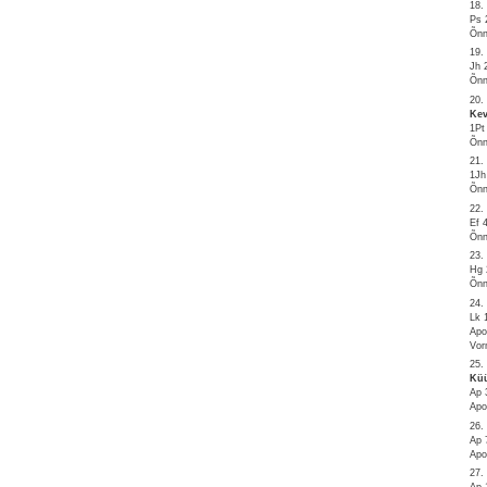
18.
Ps 
Õnn
19.
Jh 
Õnn
20.
Kev
1Pt
Õnn
21.
1Jh
Õnn
22.
Ef 
Õnn
23.
Hg 
Õnn
24.
Lk 
Apo
Vor
25.
Küü
Ap 
Apo
26.
Ap 
Apo
27.