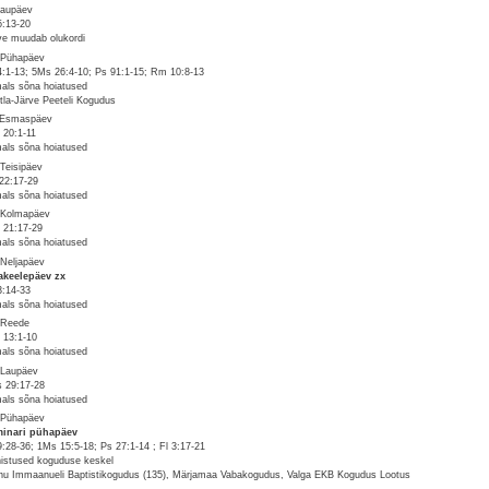
Laupäev
5:13-20
ve muudab olukordi
 Pühapäev
4:1-13; 5Ms 26:4-10; Ps 91:1-15; Rm 10:8-13
als sõna hoiatused
tla-Järve Peeteli Kogudus
 Esmaspäev
 20:1-11
als sõna hoiatused
 Teisipäev
22:17-29
als sõna hoiatused
 Kolmapäev
 21:17-29
als sõna hoiatused
 Neljapäev
keelepäev zx
33:14-33
als sõna hoiatused
 Reede
 13:1-10
als sõna hoiatused
 Laupäev
 29:17-28
als sõna hoiatused
 Pühapäev
inari pühapäev
9:28-36; 1Ms 15:5-18; Ps 27:1-14 ; Fl 3:17-21
istused koguduse keskel
nu Immaanueli Baptistikogudus (135), Märjamaa Vabakogudus, Valga EKB Kogudus Lootus