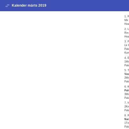
Kalender märts 2019
1. 
Mk 
Hea
2. 
Rm 
Hea
3. 
Lk 
Pal
Kun
4. 
1Ms
Pal
5. 
Vas
2Ms
Pal
6. 
Pal
3Ms
Pal
7. 
2Kn
Pal
8. 
Nai
1Tm
Pal