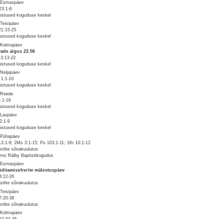
 Esmaspäev
23:1-6
istused koguduse keskel
 Teisipäev
21:15-25
istused koguduse keskel
 Kolmapäev
ade algus 23.58
 3:13-22
istused koguduse keskel
 Neljapäev
 1:1-10
istused koguduse keskel
 Reede
4:1-16
istused koguduse keskel
 Laupäev
2:1-9
istused koguduse keskel
 Pühapäev
13:1-9; 2Ms 3:1-15; Ps 103:1-11; 1Kr 10:1-12
stlite sõnakuulutus
msi Rälby Baptistikogudus
 Esmaspäev
ditamisohvrite mälestuspäev
3:12-26
stlite sõnakuulutus
 Teisipäev
7:20-36
stlite sõnakuulutus
 Kolmapäev