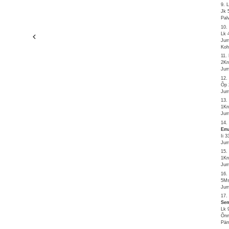
9. 
Jk 
Pal
10.
Lk 
Jum
Koh
11.
2Kn
Jum
12.
Õp 
Jum
13.
1Kn
Jum
14.
Ema
Ii 
Jum
15.
1Kn
Jum
16.
5Ms
Jum
17.
Sem
Lk 
Õnn
Pär