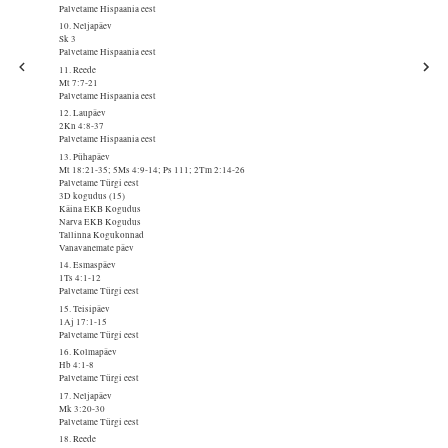
Palvetame Hispaania eest
10. Neljapäev
Sk 3
Palvetame Hispaania eest
11. Reede
Mt 7:7-21
Palvetame Hispaania eest
12. Laupäev
2Kn 4:8-37
Palvetame Hispaania eest
13. Pühapäev
Mt 18:21-35; 5Ms 4:9-14; Ps 111; 2Tm 2:14-26
Palvetame Türgi eest
3D kogudus (15)
Käina EKB Kogudus
Narva EKB Kogudus
Tallinna Kogukonnad
Vanavanemate päev
14. Esmaspäev
1Ts 4:1-12
Palvetame Türgi eest
15. Teisipäev
1Aj 17:1-15
Palvetame Türgi eest
16. Kolmapäev
Hb 4:1-8
Palvetame Türgi eest
17. Neljapäev
Mk 3:20-30
Palvetame Türgi eest
18. Reede