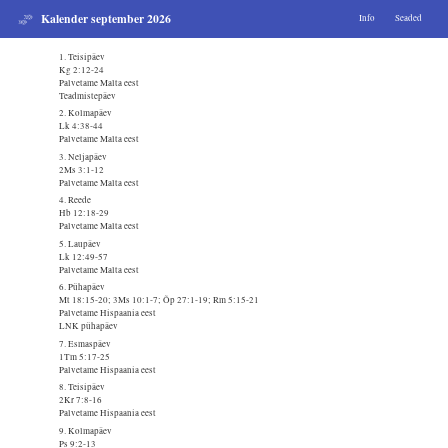
Kalender september 2026
Info
Seaded
1. Teisipäev
Kg 2:12-24
Palvetame Malta eest
Teadmistepäev
2. Kolmapäev
Lk 4:38-44
Palvetame Malta eest
3. Neljapäev
2Ms 3:1-12
Palvetame Malta eest
4. Reede
Hb 12:18-29
Palvetame Malta eest
5. Laupäev
Lk 12:49-57
Palvetame Malta eest
6. Pühapäev
Mt 18:15-20; 3Ms 10:1-7; Õp 27:1-19; Rm 5:15-21
Palvetame Hispaania eest
LNK pühapäev
7. Esmaspäev
1Tm 5:17-25
Palvetame Hispaania eest
8. Teisipäev
2Kr 7:8-16
Palvetame Hispaania eest
9. Kolmapäev
Ps 9:2-13