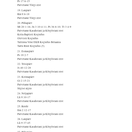
Ps 17:6-15
Palvetame Türgi eest
19. Laupäev
Rm 9:6-18
Palvetame Türgi eest
20. Pühapäev
Mt 20:1-16; Jn 3:10-4:11; Ps 36:6-10; Tt 3:4-9
Palvetame Kasahstani ja Kõrgõstani eest
Keila Baptisti Kogudus
Oleviste Kogudus
Tallinna Vene EKB Kogudus Betaania
Tartu Ruut Kogudus (5)
21. Esmaspäev
Ps 19:2-7
Palvetame Kasahstani ja Kõrgõstani eest
22. Teisipäev
Js 40:12-28
Palvetame Kasahstani ja Kõrgõstani eest
23. Kolmapäev
Gl 2:15-21
Palvetame Kasahstani ja Kõrgõstani eest
Sügise algus
24. Neljapäev
Lk 9:10-17
Palvetame Kasahstani ja Kõrgõstani eest
25. Reede
Ilm 2:12-17
Palvetame Kasahstani ja Kõrgõstani eest
26. Laupäev
Lk 9:37-45
Palvetame Kasahstani ja Kõrgõstani eest
27. Pühapäev