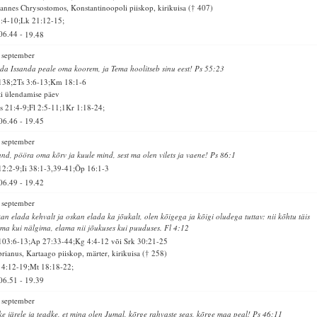
annes Chrysostomos, Konstantinoopoli piiskop, kirikuisa († 407)
1:4-10;Lk 21:12-15;
06.44
-
19.48
 september
da Issanda peale oma koorem, ja Tema hoolitseb sinu eest! Ps 55:23
138;2Ts 3:6-13;Km 18:1-6
ti ülendamise päev
 21:4-9;Fl 2:5-11;1Kr 1:18-24;
06.46
-
19.45
 september
and, pööra oma kõrv ja kuule mind, sest ma olen vilets ja vaene! Ps 86:1
12:2-9;Ii 38:1-3,39-41;Õp 16:1-3
06.49
-
19.42
 september
an elada kehvalt ja oskan elada ka jõukalt, olen kõigega ja kõigi oludega tuttav: nii kõhtu täis
ma kui nälgima, elama nii jõukuses kui puuduses. Fl 4:12
103:6-13;Ap 27:33-44;Kg 4:4-12 või Srk 30:21-25
rianus, Kartaago piiskop, märter, kirikuisa († 258)
 4:12-19;Mt 18:18-22;
06.51
-
19.39
 september
ke järele ja teadke, et mina olen Jumal, kõrge rahvaste seas, kõrge maa peal! Ps 46:11