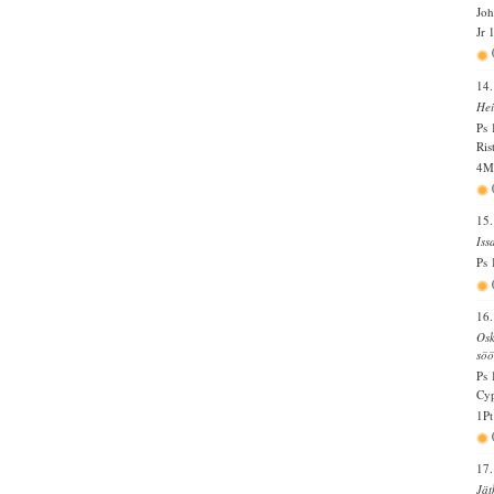
Joh
Jr 
14.
Hei
Ps 
Ris
4Ms
15.
Iss
Ps 
16.
Osk
söö
Ps 
Cyp
1Pt
17.
Jät