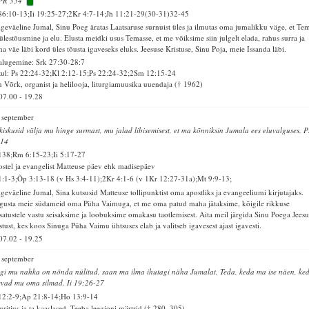
PR 354
86:10-13;Ii 19:25-27;2Kr 4:7-14;Jh 11:21-29(30-31)32-45
geväeline Jumal, Sinu Poeg äratas Laatsaruse surnuist üles ja ilmutas oma jumalikku väge, et Te
ülestõusmine ja elu. Elusta meidki usus Temasse, et me võiksime siin julgelt elada, rahus surra ja
a väe läbi kord üles tõusta igaveseks eluks. Jeesuse Kristuse, Sinu Poja, meie Issanda läbi.
alugemine: Srk 27:30-28:7
ul: Ps 22:24-32;Kl 2:12-15;Ps 22:24-32;2Sm 12:15-24
 Võrk, organist ja helilooja, liturgiamuusika uuendaja († 1962)
07.00
-
19.28
 september
kiskusid välja mu hinge surmast, mu jalad libisemisest, et ma kõnniksin Jumala ees eluvalguses. P
:14
138;Rm 6:15-23;Ii 5:17-27
stel ja evangelist Matteuse päev ehk madisepäev
1:1-3;Õp 3:13-18 (v Hs 3:4-11);2Kr 4:1-6 (v 1Kr 12:27-31a);Mt 9:9-13;
geväeline Jumal, Sina kutsusid Matteuse tollipunktist oma apostliks ja evangeeliumi kirjutajaks.
gusta meie südameid oma Püha Vaimuga, et me oma patud maha jätaksime, kõigile rikkuse
satustele vastu seisaksime ja loobuksime omakasu taotlemisest. Aita meil järgida Sinu Poega Jeesu
stust, kes koos Sinuga Püha Vaimu ühtsuses elab ja valitseb igavesest ajast igavesti.
07.02
-
19.25
 september
gi mu nahka on nõnda nülitud, saan ma ilma ihutagi näha Jumalat, Teda, keda ma ise näen, ke
vad mu oma silmad. Ii 19:26-27
12:2-9;Ap 21:8-14;Ho 13:9-14
ritius ja ta kaaslased, Teeba leegioni märtrid († 280–305)