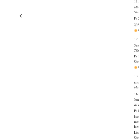
11.
Min
Sin
Ps 
12.
See
2Kr
Ps 
Õht
13.
Iss
Maa
16.
Jum
KL
Ps 
Iss
mei
läb
Lis
Õht