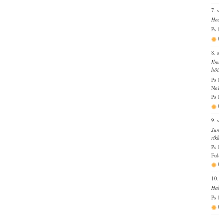
7. 
Hea
Ps 
8. 
Ilm
hõi
Ps 
Nei
Ps 
9. 
Jum
rik
Ps 
Ful
10.
Hal
Ps 