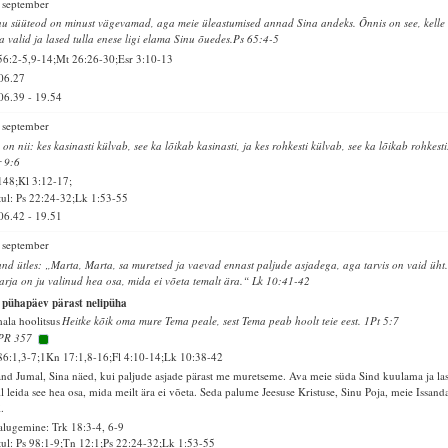
 september
u süüteod on minust vägevamad, aga meie üleastumised annad Sina andeks. Õnnis on see, kelle
a valid ja lased tulla enese ligi elama Sinu õuedes.Ps 65:4-5
56:2-5,9-14;Mt 26:26-30;Esr 3:10-13
06.27
06.39
-
19.54
 september
 on nii: kes kasinasti külvab, see ka lõikab kasinasti, ja kes rohkesti külvab, see ka lõikab rohkesti
 9:6
148;Kl 3:12-17;
ul: Ps 22:24-32;Lk 1:53-55
06.42
-
19.51
 september
and ütles: „Marta, Marta, sa muretsed ja vaevad ennast paljude asjadega, aga tarvis on vaid üht
rja on ju valinud hea osa, mida ei võeta temalt ära.“ Lk 10:41-42
 pühapäev pärast nelipüha
ala hoolitsus
Heitke kõik oma mure Tema peale, sest Tema peab hoolt teie eest. 1Pt 5:7
PR 357
86:1,3-7;1Kn 17:1,8-16;Fl 4:10-14;Lk 10:38-42
and Jumal, Sina näed, kui paljude asjade pärast me muretseme. Ava meie süda Sind kuulama ja la
l leida see hea osa, mida meilt ära ei võeta. Seda palume Jeesuse Kristuse, Sinu Poja, meie Issand
i.
alugemine: Trk 18:3-4, 6-9
ul: Ps 98:1-9;Tn 12:1;Ps 22:24-32;Lk 1:53-55