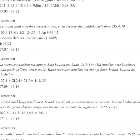
27:1–3,13–14;Trk 3:1–9;Ilm 7:13–17;Mt 10:28–33;
07.05
-
19.22
 september
kanname alati oma ihus Jeesuse surma, et ka Jeesuse elu avalduks meie ihus. 2Kr 4:10
103:6-13;Mk 5:21-24,35-43;Ap 9:36-42
odosius Harnack, usuteadlane († 1889)
is
03.05
07.07
-
19.19
 september
a sisemuses hüüdsin ma appi ja Sina kuulsid mu häält. Jn 2:3 või Ma hüüdsin oma kitsikuses
anda poole ja Tema vastas mulle. Haua sisemuses hüüdsin ma appi ja Sina, Issand, kuulsid mu
lt. Jn 2:3
137:1-6;Gl 2:16-21;Rm 4:18-25
07.09
-
19.16
 september
ülistan Sind kõigest südamest, Issand, mu Jumal, ja austan Su nime igavesti. Sest Su heldus on s
u vastu, ja Sa oled mu hinge üles tõmmanud surmavalla sügavusest. Ps 86:12-13
56:2-5,9-14;Jh 18:3-9;Ilm 2:8-11
07.11
-
19.13
 september
ta mulle, Issand, oma teed; ma tahan käia Su tões! Kinnita mu süda kartma Sinu nime! Ps 86:1
148;Mt 22:23-33;