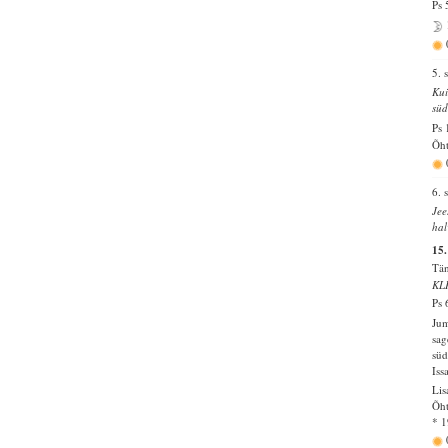
Ps 
5. 
Kui
süd
Ps 
Õht
6. 
Jee
hal
15.
Tän
KL
Ps 
Jum
sag
süd
Iss
Lis
Õht
* 1