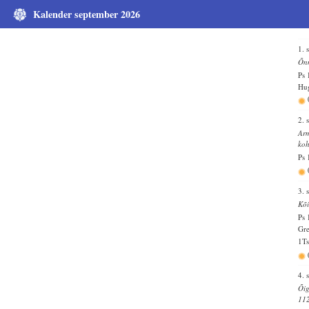
Kalender september 2026
1. 
Õnn
Ps 
Hug
2. 
Arm
koh
Ps 
3. 
Kõi
Ps 
Gre
1Ts
4. 
Õig
11