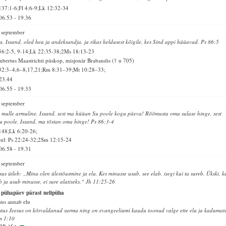
137:1-6;Fl 4:6-9;Lk 12:32-34
06.53
-
19.36
 september
a, Issand, oled hea ja andeksandja, ja rikas heldusest kõigile, kes Sind appi hüüavad. Ps 86:5
56:2-5, 9-14;Lk 22:35-38;2Ms 18:13-23
bertus Maastrichti piiskop, misjonär Brabandis († u 705)
32:3–4,6–8,17,21;Rm 8:31–39;Mt 10:28–33;
23.44
06.55
-
19.33
 september
 mulle armuline, Issand, sest ma hüüan Su poole kogu päeva! Rõõmusta oma sulase hinge, sest
u poole, Issand, ma tõstan oma hinge! Ps 86:3-4
148;Lk 6:20-26;
ul: Ps 22:24-32;2Sm 12:15-24
06.58
-
19.31
 september
sus ütleb: „Mina olen ülestõusmine ja elu. Kes minusse usub, see elab, isegi kui ta sureb. Ükski, k
b ja usub minusse, ei sure alatiseks.“ Jh 11:25-26
 pühapäev pärast nelipüha
sus annab elu
stus Jeesus on kõrvaldanud surma ning on evangeeliumi kaudu toonud valge ette elu ja kadumat
m 1:10