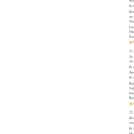
KL
Ps 
Kõi
on 
Tem
Lis
Õht
Enn
21.
Sa 
56
Ps 
Apo
Ps 
Kõi
Val
kiu
Kri
22.
Kui
näe
Ps 
Mau