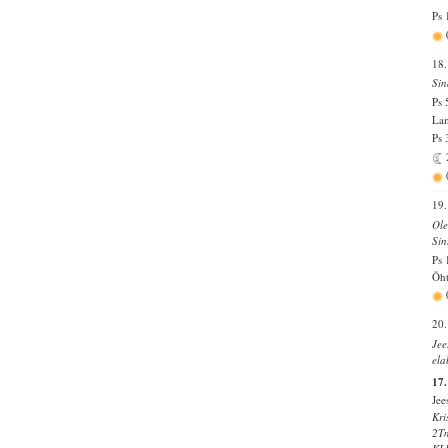
Ps 
18.
Sin
Ps 
Lam
Ps 
19.
Ole
Sin
Ps 
Õht
20.
Jee
ela
17.
Jee
Kri
2T