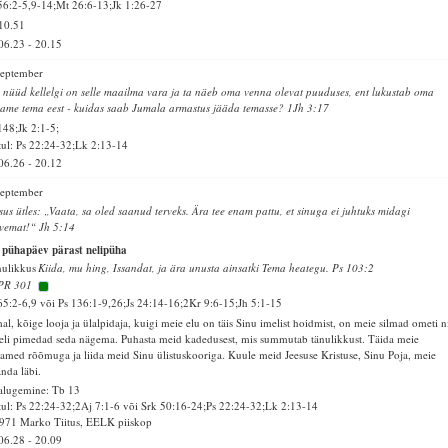
56:2-5,9-14;Mt 26:6-13;Jk 1:26-27
10.51
06.23
-
20.15
september
 nüüd kellelgi on selle maailma vara ja ta näeb oma venna olevat puuduses, ent lukustab oma
ame tema eest - kuidas saab Jumala armastus jääda temasse? 1Jh 3:17
148;Jk 2:1-5;
ul: Ps 22:24-32;Lk 2:13-14
06.26
-
20.12
september
sus ütles: „Vaata, sa oled saanud terveks. Ära tee enam pattu, et sinuga ei juhtuks midagi
vemat!“ Jh 5:14
 pühapäev pärast nelipüha
ulikkus
Kiida, mu hing, Issandat, ja ära unusta ainsatki Tema heategu. Ps 103:2
PR 301
65:2-6,9 või Ps 136:1-9,26;Js 24:14-16;2Kr 9:6-15;Jh 5:1-15
al, kõige looja ja ülalpidaja, kuigi meie elu on täis Sinu imelist hoidmist, on meie silmad ometi n
eli pimedad seda nägema. Puhasta meid kadedusest, mis summutab tänulikkust. Täida meie
amed rõõmuga ja liida meid Sinu ülistuskooriga. Kuule meid Jeesuse Kristuse, Sinu Poja, meie
anda läbi.
alugemine: Tb 13
ul: Ps 22:24-32;2Aj 7:1-6 või Srk 50:16-24;Ps 22:24-32;Lk 2:13-14
971 Marko Tiitus, EELK piiskop
06.28
-
20.09