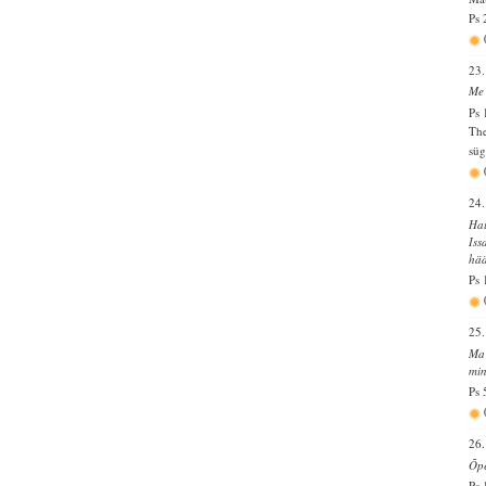
Ps 
23.
Me 
Ps 
The
süg
24.
Hau
Iss
hää
Ps 
25.
Ma 
min
Ps 
26.
Õpe
Ps 