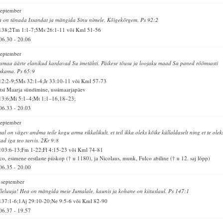
september
 on tänada Issandat ja mängida Sinu nimele, Kõigekõrgem. Ps 92:2
138;2Tm 1:1-7;5Ms 26:1-11 või Kml 51-56
06.30
-
20.06
september
amaa äärte elanikud kardavad Su imetähti. Päikese tõusu ja loojaku maad Sa paned rõõmsasti
skama. Ps 65:9
12:2-9;5Ms 32:1-4;Jr 33:10-11 või Kml 57-73
tsi Maarja sündimine, ussimaarjapäev
13:6;Mi 5:1–4;Mt 1:1–16,18–23;
06.33
-
20.03
september
al on vägev andma teile kogu armu rikkalikult, et teil ikka oleks kõike küllaldaselt ning et te oleks
kad iga teo tarvis. 2Kr 9:8
103:6-13;Fm 1-22;Fl 4:15-23 või Kml 74-81
co, esimene eestlaste piiskop († u 1180), ja Nicolaus, munk, Fulco abiline († u 12. saj lõpp)
06.35
-
20.00
 september
leluuja! Hea on mängida meie Jumalale, kaunis ja kohane on kiituslaul. Ps 147:1
137:1-6;1Aj 29:10-20;Ne 9:5-6 või Kml 82-90
06.37
-
19.57