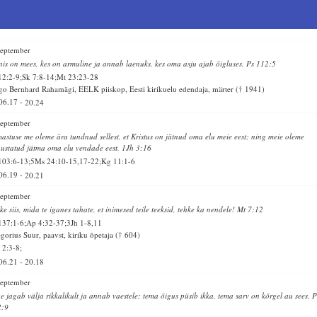
september
is on mees, kes on armuline ja annab laenuks, kes oma asju ajab õigluses. Ps 112:5
12:2-9;Sk 7:8-14;Mt 23:23-28
o Bernhard Rahamägi, EELK piiskop, Eesti kirikuelu edendaja, märter († 1941)
06.17
-
20.24
september
astuse me oleme ära tundnud sellest, et Kristus on jätnud oma elu meie eest; ning meie oleme
ustatud jätma oma elu vendade eest. 1Jh 3:16
103:6-13;5Ms 24:10-15,17-22;Kg 11:1-6
06.19
-
20.21
september
ke siis, mida te iganes tahate, et inimesed teile teeksid, tehke ka nendele! Mt 7:12
137:1-6;Ap 4:32-37;3Jh 1-8,11
gorius Suur, paavst, kiriku õpetaja († 604)
 2:3-8;
06.21
-
20.18
september
e jagab välja rikkalikult ja annab vaestele; tema õigus püsib ikka, tema sarv on kõrgel au sees. P
2:9