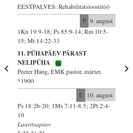
EESTPALVES: Rehabilitatsioonitöö
P
9. august
1Kn 19:9-18; Ps 85:9-14; Rm 10:5-
15; Mt 14:22-33
11. PÜHAPÄEV PÄRAST
NELIPÜHA
Peeter Häng, EMK pastor, märter,
*1900
E
10. august
Ps 18:2b-20; 1Ms 7:11-8:5; 2Pt 2:4-
10
Lauritsapäev