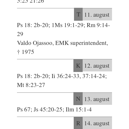
5:25 21:26
T
11. august
Ps 18: 2b-20; 1Ms 19:1-29; Rm 9:14-
29
Valdo Ojassoo, EMK superintendent,
† 1975
K
12. august
Ps 18: 2b-20; Ii 36:24-33, 37:14-24;
Mt 8:23-27
N
13. august
Ps 67; Js 45:20-25; Ilm 15:1-4
R
14. august