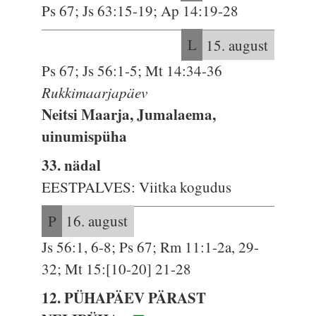
Ps 67; Js 63:15-19; Ap 14:19-28
L
15. august
Ps 67; Js 56:1-5; Mt 14:34-36
Rukkimaarjapäev
Neitsi Maarja, Jumalaema,
uinumispüha
33. nädal
EESTPALVES: Viitka kogudus
P
16. august
Js 56:1, 6-8; Ps 67; Rm 11:1-2a, 29-
32; Mt 15:[10-20] 21-28
12. PÜHAPÄEV PÄRAST