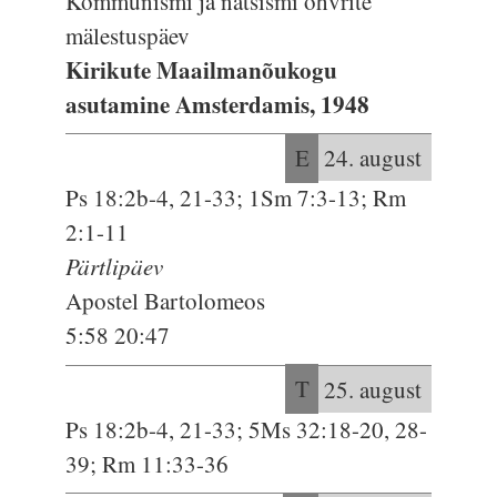
Kommunismi ja natsismi ohvrite
mälestuspäev
Kirikute Maailmanõukogu
asutamine Amsterdamis, 1948
E
24. august
Ps 18:2b-4, 21-33; 1Sm 7:3-13; Rm
2:1-11
Pärtlipäev
Apostel Bartolomeos
5:58 20:47
T
25. august
Ps 18:2b-4, 21-33; 5Ms 32:18-20, 28-
39; Rm 11:33-36