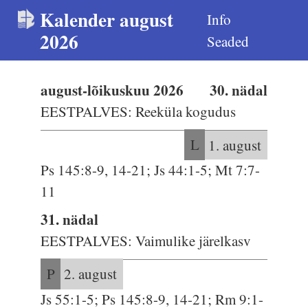
Kalender august
Info
2026
Seaded
august-lõikuskuu 2026
30. nädal
EESTPALVES: Reeküla kogudus
L
1. august
Ps 145:8-9, 14-21; Js 44:1-5; Mt 7:7-
11
31. nädal
EESTPALVES: Vaimulike järelkasv
P
2. august
Js 55:1-5; Ps 145:8-9, 14-21; Rm 9:1-