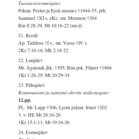
Taasiseseisvumispäev
Pskmr. Peeter ja Eesti uusmr-t †1944-55; prh.
Saamuel †XI s. eKr.; mr. Memnon †304
Rm 8:28-39; Mt 10:16-22 (mr-d)
21. Reede
Ap. Taddeus †I s.; mr. Vassa †IV s.
2Kr 7:10-16; Mk 2:18-22
22. Laupäev
Mr. Agatonik jkk. †305; Riia psk. Filaret †1866
1Kr 1:26-29; Mt 20:29-34
23. Pühapäev
Kommunismi ja natsismi ohvrite mälestuspäev
12.pp.
PL. Mr. Lupp †306; Lyoni pskmr. Irinei †202
3. v. HE Mt 28:16-20
1Kr 15:1-11; Mt 19:16-26
24. Esmaspäev