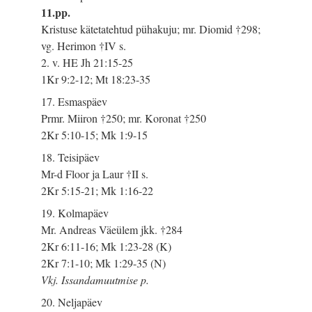
11.pp.
Kristuse kätetatehtud pühakuju; mr. Diomid †298;
vg. Herimon †IV s.
2. v. HE Jh 21:15-25
1Kr 9:2-12; Mt 18:23-35
17. Esmaspäev
Prmr. Miiron †250; mr. Koronat †250
2Kr 5:10-15; Mk 1:9-15
18. Teisipäev
Mr-d Floor ja Laur †II s.
2Kr 5:15-21; Mk 1:16-22
19. Kolmapäev
Mr. Andreas Väeülem jkk. †284
2Kr 6:11-16; Mk 1:23-28 (K)
2Kr 7:1-10; Mk 1:29-35 (N)
Vkj. Issandamuutmise p.
20. Neljapäev