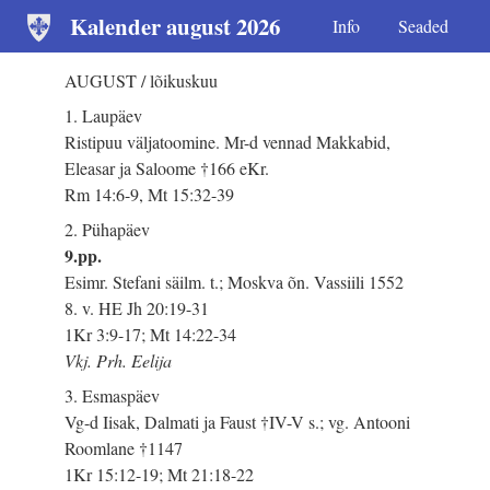
Kalender august 2026
Info
Seaded
AUGUST / lõikuskuu
1. Laupäev
Ristipuu väljatoomine. Mr-d vennad Makkabid,
Eleasar ja Saloome †166 eKr.
Rm 14:6-9, Mt 15:32-39
2. Pühapäev
9.pp.
Esimr. Stefani säilm. t.; Moskva õn. Vassiili 1552
8. v. HE Jh 20:19-31
1Kr 3:9-17; Mt 14:22-34
Vkj. Prh. Eelija
3. Esmaspäev
Vg-d Iisak, Dalmati ja Faust †IV-V s.; vg. Antooni
Roomlane †1147
1Kr 15:12-19; Mt 21:18-22