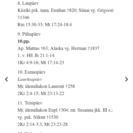
8. Laupäev
Küziki psk. tunn. Emilian †820; Siinai vg. Grigoori
†1346
Rm 15:30-33; Mt 17:24-18:4
9. Pühapäev
10.pp.
Ap. Mattias †63; Alaska vg. Herman †1837
1. v. HE Jh 21:1-14
1Kr 4:9-16; Mt 17:14-23
10. Esmaspäev
Lauritsapäev
Mr. ülemdiakon Laurenti †258
2Kr 2:4-15; Mt 23:13-22
11. Teisipäev
Mr. ülemdiakon Eupl †304; mr. Susanna jkk. III s.;
vg. psk. Nifont †1530
2Kr 2:14-3:3; Mt 23:23-28