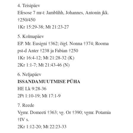
4. Teisipäev
Efesose 7 mr-t: Jamblihh, Johannes, Antonin jkk.
†250/450
1Kr 15:29-38; Mt 21:23-27
5. Kolmapäev
EP. Mr. Eusigni †362; õigl. Nonna †374; Rooma
pst-d Anter †238 ja Fabian †250
1Kr 16:4-12; Mt 21:28-32 (K)
2Kr 1:1-7; Mt 21:43-46 (N)
6. Neljapäev
ISSANDAMUUTMISE PÜHA
HE Lk 9:28-36
2Pt 1:10-19; Mt 17:1-9
7. Reede
Vgmr. Domeeti †363; vg. Or †390; vgmr. Potamia
†IV s.
2Kr 1:12-20; Mt 22:23-33