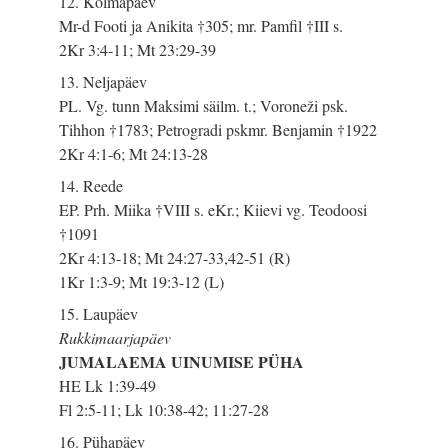
12. Kolmapäev
Mr-d Footi ja Anikita †305; mr. Pamfil †III s.
2Kr 3:4-11; Mt 23:29-39
13. Neljapäev
PL. Vg. tunn Maksimi säilm. t.; Voroneži psk.
Tihhon †1783; Petrogradi pskmr. Benjamin †1922
2Kr 4:1-6; Mt 24:13-28
14. Reede
EP. Prh. Miika †VIII s. eKr.; Kiievi vg. Teodoosi
†1091
2Kr 4:13-18; Mt 24:27-33,42-51 (R)
1Kr 1:3-9; Mt 19:3-12 (L)
15. Laupäev
Rukkimaarjapäev
JUMALAEMA UINUMISE PÜHA
HE Lk 1:39-49
Fl 2:5-11; Lk 10:38-42; 11:27-28
16. Pühapäev