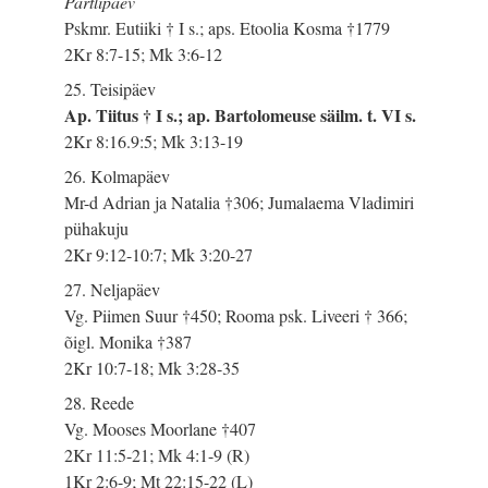
Pärtlipäev
Pskmr. Eutiiki † I s.; aps. Etoolia Kosma †1779
2Kr 8:7-15; Mk 3:6-12
25. Teisipäev
Ap. Tiitus † I s.; ap. Bartolomeuse säilm. t. VI s.
2Kr 8:16.9:5; Mk 3:13-19
26. Kolmapäev
Mr-d Adrian ja Natalia †306; Jumalaema Vladimiri
pühakuju
2Kr 9:12-10:7; Mk 3:20-27
27. Neljapäev
Vg. Piimen Suur †450; Rooma psk. Liveeri † 366;
õigl. Monika †387
2Kr 10:7-18; Mk 3:28-35
28. Reede
Vg. Mooses Moorlane †407
2Kr 11:5-21; Mk 4:1-9 (R)
1Kr 2:6-9; Mt 22:15-22 (L)