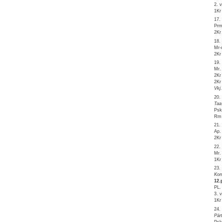
2. 
1Kr
17.
Prm
2Kr
18.
Mr-d
2Kr
19.
Mr.
2Kr
2Kr
Vkj
20.
Taa
Psk
Rm 
21.
Ap.
2Kr
22.
Mr.
1Kr
23.
Kom
12.
PL.
3. 
1Kr
24.
Pär
Psk