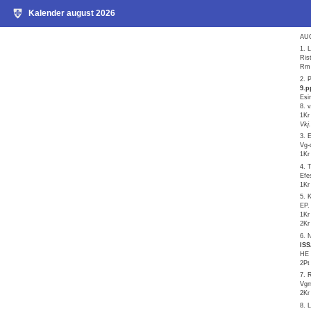
Kalender august 2026
AUG
1. 
Ris
Rm 
2. 
9.p
Esi
8. 
1Kr
Vkj.
3. 
Vg-
1Kr
4. 
Efe
1Kr
5. 
EP.
1Kr
2Kr
6. 
IS
HE 
2Pt
7. 
Vgm
2Kr
8. 