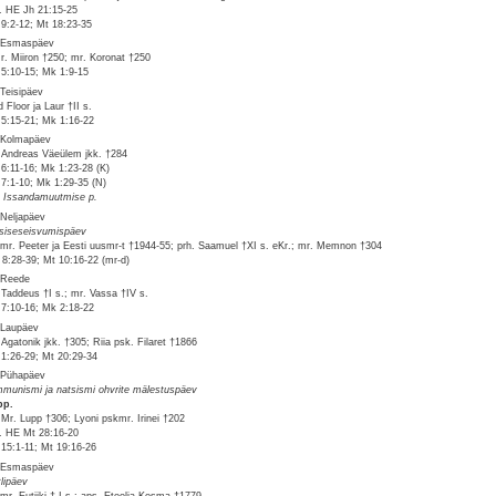
v. HE Jh 21:15-25
 9:2-12; Mt 18:23-35
 Esmaspäev
r. Miiron †250; mr. Koronat †250
 5:10-15; Mk 1:9-15
 Teisipäev
 Floor ja Laur †II s.
 5:15-21; Mk 1:16-22
 Kolmapäev
 Andreas Väeülem jkk. †284
 6:11-16; Mk 1:23-28 (K)
 7:1-10; Mk 1:29-35 (N)
. Issandamuutmise p.
 Neljapäev
siseseisvumispäev
mr. Peeter ja Eesti uusmr-t †1944-55; prh. Saamuel †XI s. eKr.; mr. Memnon †304
8:28-39; Mt 10:16-22 (mr-d)
 Reede
 Taddeus †I s.; mr. Vassa †IV s.
 7:10-16; Mk 2:18-22
 Laupäev
 Agatonik jkk. †305; Riia psk. Filaret †1866
 1:26-29; Mt 20:29-34
 Pühapäev
munismi ja natsismi ohvrite mälestuspäev
pp.
 Mr. Lupp †306; Lyoni pskmr. Irinei †202
v. HE Mt 28:16-20
 15:1-11; Mt 19:16-26
 Esmaspäev
tlipäev
mr. Eutiiki † I s.; aps. Etoolia Kosma †1779