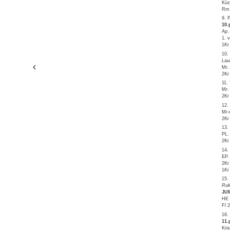
Küz
Rm 
9. 
10.
Ap.
1. 
1Kr
10.
Lau
Mr.
2Kr
11.
Mr.
2Kr
12.
Mr-
2Kr
13.
PL.
2Kr
14.
EP.
2Kr
1Kr
15.
Ruk
JU
HE 
Fl 
16.
11.
Kri