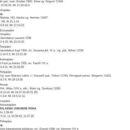
iki psk. tunn. Emilian †820; Siinai vg. Grigoori †1346
15:30-33; Mt 17:24-18:4
Pühapäev
pp.
 Mattias †63; Alaska vg. Herman †1837
v. HE Jh 21:1-14
 4:9-16; Mt 17:14-23
 Esmaspäev
ritsapäev
 ülemdiakon Laurenti †258
 2:4-15; Mt 23:13-22
 Teisipäev
 ülemdiakon Eupl †304; mr. Susanna jkk. III s.; vg. psk. Nifont †1530
 2:14-3:3; Mt 23:23-28
 Kolmapäev
d Footi ja Anikita †305; mr. Pamfil †III s.
 3:4-11; Mt 23:29-39
 Neljapäev
 Vg. tunn Maksimi säilm. t.; Voroneži psk. Tihhon †1783; Petrogradi pskmr. Benjamin †1922
 4:1-6; Mt 24:13-28
 Reede
 Prh. Miika †VIII s. eKr.; Kiievi vg. Teodoosi †1091
 4:13-18; Mt 24:27-33,42-51 (R)
 1:3-9; Mt 19:3-12 (L)
 Laupäev
kimaarjapäev
MALAEMA UINUMISE PÜHA
Lk 1:39-49
2:5-11; Lk 10:38-42; 11:27-28
 Pühapäev
pp.
stuse kätetatehtud pühakuju; mr. Diomid †298; vg. Herimon †IV s.