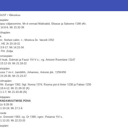
UST / lõikuskuu
Laupäev
tipuu väljatoomine. Mr-d vennad Makkabid, Eleasar ja Saloome †166 eKr.
14:6-9, Mt 15:32-39
Pühapäev
p.
mr. Stefani säilm. t.; Moskva õn. Vassiili 1552
v. HE Jh 20:19-31
 3:9-17; Mt 14:22-34
 Prh. Eelija
Esmaspäev
d Iisak, Dalmati ja Faust †IV-V s.; vg. Antooni Roomlane †1147
 15:12-19; Mt 21:18-22
Teisipäev
sose 7 mr-t: Jamblihh, Johannes, Antonin jkk. †250/450
 15:29-38; Mt 21:23-27
Kolmapäev
 Mr. Eusigni †362; õigl. Nonna †374; Rooma pst-d Anter †238 ja Fabian †250
 16:4-12; Mt 21:28-32 (K)
 1:1-7; Mt 21:43-46 (N)
Neljapäev
SANDAMUUTMISE PÜHA
Lk 9:28-36
 1:10-19; Mt 17:1-9
Reede
r. Domeeti †363; vg. Or †390; vgmr. Potamia †IV s.
 1:12-20; Mt 22:23-33
Laupäev