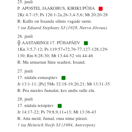
25. juuli
P. APOSTEL JAAKOBUS, KIRIKUPÜHA
2Kr 4:7-15; Ps 126:1-2a,2b-3,4-5,6; Mt 20:20-28
R: Kallis on Issanda silmis vagade surm.
† isa Eduard Stephany SJ (1928, Narva-Jõesuu)
26. juuli
╬ AASTARINGI 17. PÜHAPÄEV
1Kn 3:5,7-12; Ps 119:57+72,76-77,127-128,129-
130; Rm 8:28-30; Mt 13:44-52 või 44-46
R: Ma armastan Sinu seadust, Issand.
27. juuli
17. nädala esmaspäev
Jr 13:1-11; [Ps] 5Ms 32:18-19,20,21; Mt 13:31-35
R: Pea meeles Jumalat, kes andis sulle elu.
28. juuli
17. nädala teisipäev
Jr 14:17-22; Ps 79:8,9,11+13; Mt 13:36-43
R: Aita meid, Jumal, oma nime pärast.
† isa Heinrich Neefs SJ (1984, Antverpen)