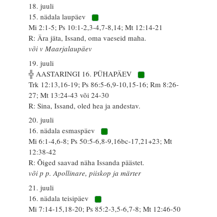
18. juuli
15. nädala laupäev
Mi 2:1-5; Ps 10:1-2,3-4,7-8,14; Mt 12:14-21
R: Ära jäta, Issand, oma vaeseid maha.
või v Maarjalaupäev
19. juuli
╬ AASTARINGI 16. PÜHAPÄEV
Trk 12:13,16-19; Ps 86:5-6,9-10,15-16; Rm 8:26-
27; Mt 13:24-43 või 24-30
R: Sina, Issand, oled hea ja andestav.
20. juuli
16. nädala esmaspäev
Mi 6:1-4,6-8; Ps 50:5-6,8-9,16bc-17,21+23; Mt
12:38-42
R: Õiged saavad näha Issanda päästet.
või p p. Apollinare, piiskop ja märter
21. juuli
16. nädala teisipäev
Mi 7:14-15,18-20; Ps 85:2-3,5-6,7-8; Mt 12:46-50