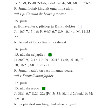
Js 7:1-9; Ps 48:2-3ab,3cd-4,5-6ab,7-8; Mt 11:20-24
R: Jumal hoiab kindlalt oma linna alati.
või v p. Camillo de Lellis, preester
15. juuli
p. Bonaventura, piiskop ja Kiriku doktor
Js 10:5-7,13-16; Ps 94:5-6,7-8,9-10,14a; Mt 11:25-
27
R: Issand ei tõuka ära oma rahvast.
16. juuli
15. nädala neljapäev
Js 26:7-9,12,16-19; Ps 102:13-14ab,15-16,17-
18,19-21; Mt 11:28-30
R: Jumal vaatab taevast ilmamaa peale.
või v Karmeli maarjapäev
17. juuli
15. nädala reede
Js 38:1-6,7-8,21-22; [Ps] Js 38:10,11,12abcd,16; Mt
12:1-8
R: Sa päästsid mu hinge hukatuse august.