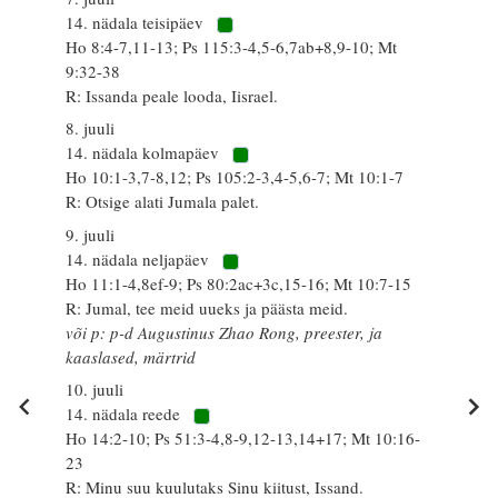
14. nädala teisipäev
Ho 8:4-7,11-13; Ps 115:3-4,5-6,7ab+8,9-10; Mt
9:32-38
R: Issanda peale looda, Iisrael.
8. juuli
14. nädala kolmapäev
Ho 10:1-3,7-8,12; Ps 105:2-3,4-5,6-7; Mt 10:1-7
R: Otsige alati Jumala palet.
9. juuli
14. nädala neljapäev
Ho 11:1-4,8ef-9; Ps 80:2ac+3c,15-16; Mt 10:7-15
R: Jumal, tee meid uueks ja päästa meid.
või p: p-d Augustinus Zhao Rong, preester, ja
kaaslased, märtrid
10. juuli
14. nädala reede
Ho 14:2-10; Ps 51:3-4,8-9,12-13,14+17; Mt 10:16-
23
R: Minu suu kuulutaks Sinu kiitust, Issand.