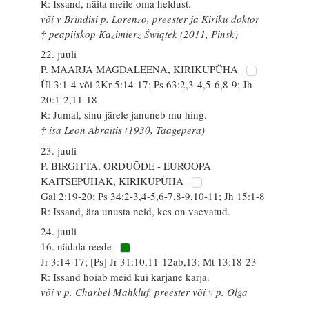
R: Issand, näita meile oma heldust.
või v Brindisi p. Lorenzo, preester ja Kiriku doktor
† peapiiskop Kazimierz Świątek (2011, Pinsk)
22. juuli
P. MAARJA MAGDALEENA, KIRIKUPÜHA
Ül 3:1-4 või 2Kr 5:14-17; Ps 63:2,3-4,5-6,8-9; Jh
20:1-2,11-18
R: Jumal, sinu järele januneb mu hing.
† isa Leon Abraitis (1930, Taagepera)
23. juuli
P. BIRGITTA, ORDUÕDE - EUROOPA
KAITSEPÜHAK, KIRIKUPÜHA
Gal 2:19-20; Ps 34:2-3,4-5,6-7,8-9,10-11; Jh 15:1-8
R: Issand, ära unusta neid, kes on vaevatud.
24. juuli
16. nädala reede
Jr 3:14-17; [Ps] Jr 31:10,11-12ab,13; Mt 13:18-23
R: Issand hoiab meid kui karjane karja.
või v p. Charbel Mahkluf, preester või v p. Olga