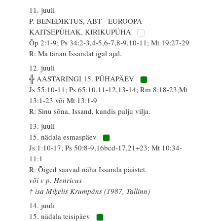
11. juuli
P. BENEDIKTUS, ABT - EUROOPA
KAITSEPÜHAK, KIRIKUPÜHA
Õp 2:1-9; Ps 34:2-3,4-5,6-7,8-9,10-11; Mt 19:27-29
R: Ma tänan Issandat igal ajal.
12. juuli
╬ AASTARINGI 15. PÜHAPÄEV
Js 55:10-11; Ps 65:10,11-12,13-14; Rm 8:18-23;Mt
13:1-23 või Mt 13:1-9
R: Sinu sõna, Issand, kandis palju vilja.
13. juuli
15. nädala esmaspäev
Js 1:10-17; Ps 50:8-9,16bcd-17,21+23; Mt 10:34-
11:1
R: Õiged saavad näha Issanda päästet.
või v p. Henricus
† isa Miķelis Krumpāns (1987, Tallinn)
14. juuli
15. nädala teisipäev