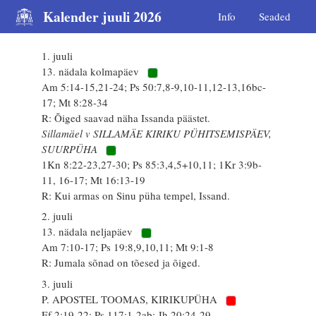
Kalender juuli 2026
Info
Seaded
1. juuli
13. nädala kolmapäev
Am 5:14-15,21-24; Ps 50:7,8-9,10-11,12-13,16bc-
17; Mt 8:28-34
R: Õiged saavad näha Issanda päästet.
Sillamäel v SILLAMÄE KIRIKU PÜHITSEMISPÄEV,
SUURPÜHA
1Kn 8:22-23,27-30; Ps 85:3,4,5+10,11; 1Kr 3:9b-
11, 16-17; Mt 16:13-19
R: Kui armas on Sinu püha tempel, Issand.
2. juuli
13. nädala neljapäev
Am 7:10-17; Ps 19:8,9,10,11; Mt 9:1-8
R: Jumala sõnad on tõesed ja õiged.
3. juuli
P. APOSTEL TOOMAS, KIRIKUPÜHA
Ef 2:19-22; Ps 117:1-2ab; Jh 20:24-29