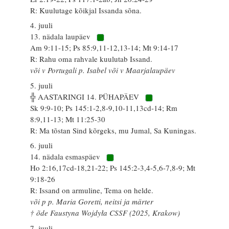
R: Kuulutage kõikjal Issanda sõna.
4. juuli
13. nädala laupäev
Am 9:11-15; Ps 85:9,11-12,13-14; Mt 9:14-17
R: Rahu oma rahvale kuulutab Issand.
või v Portugali p. Isabel või v Maarjalaupäev
5. juuli
╬ AASTARINGI 14. PÜHAPÄEV
Sk 9:9-10; Ps 145:1-2,8-9,10-11,13cd-14; Rm
8:9,11-13; Mt 11:25-30
R: Ma tõstan Sind kõrgeks, mu Jumal, Sa Kuningas.
6. juuli
14. nädala esmaspäev
Ho 2:16,17cd-18,21-22; Ps 145:2-3,4-5,6-7,8-9; Mt
9:18-26
R: Issand on armuline, Tema on helde.
või p p. Maria Goretti, neitsi ja märter
† õde Faustyna Wojdyła CSSF (2025, Krakow)
7. juuli