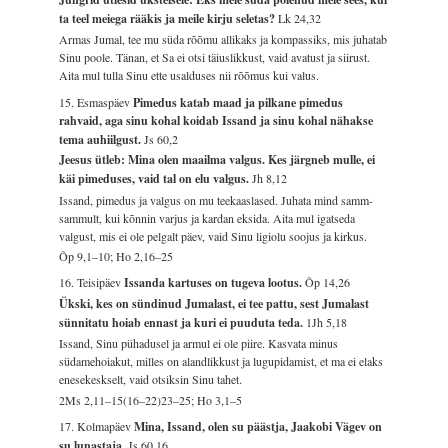
ta teel meiega rääkis ja meile kirju seletas?
Lk 24,32
Armas Jumal, tee mu süda rõõmu allikaks ja kompassiks, mis juhatab
Sinu poole. Tänan, et Sa ei otsi täiuslikkust, vaid avatust ja siirust.
Aita mul tulla Sinu ette usalduses nii rõõmus kui valus.
15. Esmaspäev
Pimedus katab maad ja pilkane pimedus
rahvaid, aga sinu kohal koidab Issand ja sinu kohal nähakse
tema auhiilgust.
Js 60,2
Jeesus ütleb: Mina olen maailma valgus. Kes järgneb mulle, ei
käi pimeduses, vaid tal on elu valgus.
Jh 8,12
Issand, pimedus ja valgus on mu teekaaslased. Juhata mind samm-
sammult, kui kõnnin varjus ja kardan eksida. Aita mul igatseda
valgust, mis ei ole pelgalt päev, vaid Sinu ligiolu soojus ja kirkus.
Õp 9,1–10; Ho 2,16–25
16. Teisipäev
Issanda kartuses on tugeva lootus.
Õp 14,26
Ükski, kes on sündinud Jumalast, ei tee pattu, sest Jumalast
sünnitatu hoiab ennast ja kuri ei puuduta teda.
1Jh 5,18
Issand, Sinu pühadusel ja armul ei ole piire. Kasvata minus
südamehoiakut, milles on alandlikkust ja lugupidamist, et ma ei elaks
enesekeskselt, vaid otsiksin Sinu tahet.
2Ms 2,11–15(16–22)23–25; Ho 3,1–5
17. Kolmapäev
Mina, Issand, olen su päästja, Jaakobi Vägev on
su lunastaja.
Js 60,16