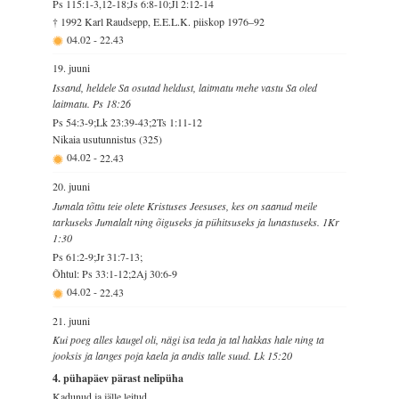
Ps 115:1-3,12-18;Js 6:8-10;Jl 2:12-14
† 1992 Karl Raudsepp, E.E.L.K. piiskop 1976–92
04.02
-
22.43
19. juuni
Issand, heldele Sa osutad heldust, laitmatu mehe vastu Sa oled
laitmatu. Ps 18:26
Ps 54:3-9;Lk 23:39-43;2Ts 1:11-12
Nikaia usutunnistus (325)
04.02
-
22.43
20. juuni
Jumala tõttu teie olete Kristuses Jeesuses, kes on saanud meile
tarkuseks Jumalalt ning õiguseks ja pühitsuseks ja lunastuseks. 1Kr
1:30
Ps 61:2-9;Jr 31:7-13;
Õhtul: Ps 33:1-12;2Aj 30:6-9
04.02
-
22.43
21. juuni
Kui poeg alles kaugel oli, nägi isa teda ja tal hakkas hale ning ta
jooksis ja langes poja kaela ja andis talle suud. Lk 15:20
4. pühapäev pärast nelipüha
Kadunud ja jälle leitud