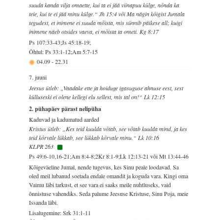
suuda kanda vilja omaette, kui ta ei jää viinapuu külge, nõnda ka
teie, kui te ei jää minu külge.“ Jh 15:4 või Ma nägin kõigist Jumala
tegudest, et inimene ei suuda mõista, mis sünnib päikese all; kuigi
inimene näeb otsides vaeva, ei mõista ta ometi. Kg 8:17
Ps 107:33-43;Js 45:18-19;
Õhtul: Ps 33:1-12;Am 5:7-15
04.09
-
22.31
7. juuni
Jeesus ütleb: „Vaadake ette ja hoiduge igasuguse ahnuse eest, sest
külluseski ei olene kellegi elu sellest, mis tal on!“ Lk 12:15
2. pühapäev pärast nelipüha
Kaduvad ja kadumatud aarded
Kristus ütleb: „Kes teid kuulda võtab, see võtab kuulda mind, ja kes
teid kõrvale lükkab, see lükkab kõrvale minu.“ Lk 10:16
KLPR 263
Ps 49:6-10,16-21;Am 8:4-8;2Kr 8:1-9;Lk 12:13-21 või Mt 13:44-46
Kõigeväeline Jumal, nende tugevus, kes Sinu peale loodavad. Sa
oled meil lubanud soetada endale omandit ja koguda vara. Kingi oma
Vaimu läbi tarkust, et see vara ei saaks meile nuhtluseks, vaid
õnnistuse vahendiks. Seda palume Jeesuse Kristuse, Sinu Poja, meie
Issanda läbi.
Lisalugemine: Srk 31:1-11