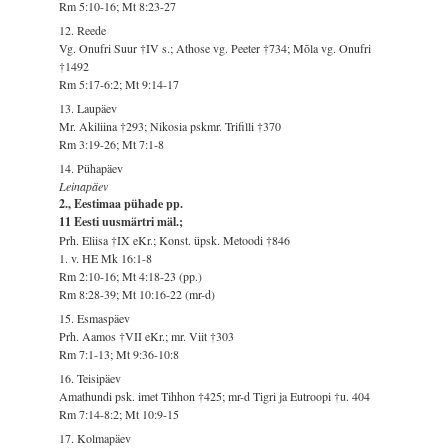
Rm 5:10-16; Mt 8:23-27
12. Reede
Vg. Onufri Suur †IV s.; Athose vg. Peeter †734; Mõla vg. Onufri
†1492
Rm 5:17-6:2; Mt 9:14-17
13. Laupäev
Mr. Akiliina †293; Nikosia pskmr. Trifilli †370
Rm 3:19-26; Mt 7:1-8
14. Pühapäev
Leinapäev
2., Eestimaa pühade pp.
11 Eesti uusmärtri mäl.;
Prh. Eliisa †IX eKr.; Konst. üpsk. Metoodi †846
1. v. HE Mk 16:1-8
Rm 2:10-16; Mt 4:18-23 (pp.)
Rm 8:28-39; Mt 10:16-22 (mr-d)
15. Esmaspäev
Prh. Aamos †VII eKr.; mr. Viit †303
Rm 7:1-13; Mt 9:36-10:8
16. Teisipäev
Amathundi psk. imet Tihhon †425; mr-d Tigri ja Eutroopi †u. 404
Rm 7:14-8:2; Mt 10:9-15
17. Kolmapäev