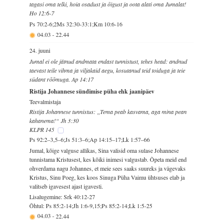
tagasi oma telki, hoia osadust ja õigust ja oota alati oma Jumalat!
Ho 12:6-7
Ps 70:2-6;2Ms 32:30-33:1;Km 10:6-16
04.03
-
22.44
24. juuni
Jumal ei ole jätnud andmata endast tunnistust, tehes head: andnud
taevast teile vihma ja viljakaid aegu, kosutanud teid toiduga ja teie
südant rõõmuga. Ap 14:17
Ristija Johannese sündimise püha ehk jaanipäev
Teevalmistaja
Ristija Johannese tunnistus: „Tema peab kasvama, aga mina pean
kahanema!“ Jh 3:30
KLPR 145
Ps 92:2–3,5–6;Js 51:3–6;Ap 14:15–17;Lk 1:57–66
Jumal, kõige valguse allikas, Sina valisid oma sulase Johannese
tunnistama Kristusest, kes kõiki inimesi valgustab. Õpeta meid end
ohverdama nagu Johannes, et meie sees saaks suureks ja vägevaks
Kristus, Sinu Poeg, kes koos Sinuga Püha Vaimu ühtsuses elab ja
valitseb igavesest ajast igavesti.
Lisalugemine: Srk 40:12-27
Õhtul: Ps 85:2-14;Jh 1:6-9,15;Ps 85:2-14;Lk 1:5-25
04.03
-
22.44