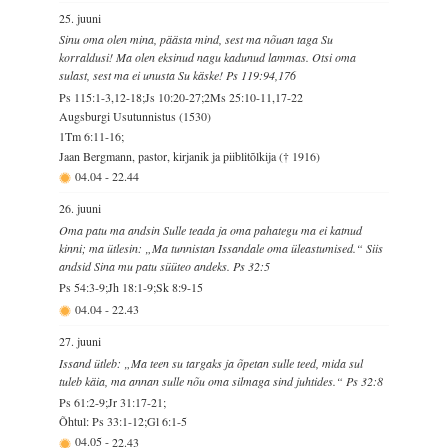
25. juuni
Sinu oma olen mina, päästa mind, sest ma nõuan taga Su
korraldusi! Ma olen eksinud nagu kadunud lammas. Otsi oma
sulast, sest ma ei unusta Su käske! Ps 119:94,176
Ps 115:1-3,12-18;Js 10:20-27;2Ms 25:10-11,17-22
Augsburgi Usutunnistus (1530)
1Tm 6:11-16;
Jaan Bergmann, pastor, kirjanik ja piiblitõlkija († 1916)
04.04
-
22.44
26. juuni
Oma patu ma andsin Sulle teada ja oma pahategu ma ei katnud
kinni; ma ütlesin: „Ma tunnistan Issandale oma üleastumised.“ Siis
andsid Sina mu patu süüteo andeks. Ps 32:5
Ps 54:3-9;Jh 18:1-9;Sk 8:9-15
04.04
-
22.43
27. juuni
Issand ütleb: „Ma teen su targaks ja õpetan sulle teed, mida sul
tuleb käia, ma annan sulle nõu oma silmaga sind juhtides.“ Ps 32:8
Ps 61:2-9;Jr 31:17-21;
Õhtul: Ps 33:1-12;Gl 6:1-5
04.05
-
22.43