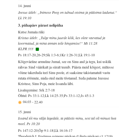
14. juuni
Jeesus ütleb: „Inimese Poeg on tulnud otsima ja päästma kadunut.“
Lk 19:10
3. pühapäev pärast nelipüha
Kutse Jumala riiki
Kristus ütleb: „Tulge minu juurde kõik, kes olete vaevatud ja
koormatud, ja mina annan teile hingamise!“ Mt 11:28
KLPR 333
Ps 18:17-20,26-29;Sk 1:3-6;1Kr 1:26-31;Lk 19:1-10
Kõigeväeline armuline Jumal, see on Sinu and ja tegu, kui usklik
rahvas Sind väärikalt ja siiralt teenib. Päästa meid kõigest, millesse
võime takerduda teel Sinu poole, et saaksime takistamatult vastu
rutata rõõmule, mida oled meile tõotanud. Seda palume Jeesuse
Kristuse, Sinu Poja, meie Issanda läbi.
Lisalugemine: Srk 2:7-18
Õhtul: Ps 33:1-12;Lk 14:25-35;Ps 33:1-12;Js 45:1-3
04.03
-
22.40
15. juuni
Issand tõi mu välja lagedale, ta päästis minu, sest tal oli minust hea
meel. Ps 18:20
Ps 147:12-20;Õp 9:1-18;Lk 16:16-17
Theoderich I, Eestimaa esimene piiskop (Lihula piiskop) († 1219)