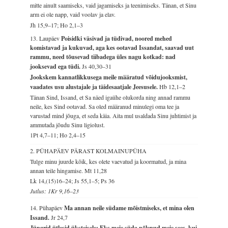
mitte ainult saamiseks, vaid jagamiseks ja teenimiseks. Tänan, et Sinu
arm ei ole napp, vaid voolav ja elav.
Jh 15,9–17; Ho 2,1–3
13. Laupäev
Poisidki väsivad ja tüdivad, noored mehed
komistavad ja kukuvad, aga kes ootavad Issandat, saavad uut
rammu, need tõusevad tiibadega üles nagu kotkad: nad
jooksevad ega tüdi.
Js 40,30–31
Jookskem kannatlikkusega meile määratud võidujooksmist,
vaadates usu alustajale ja täidesaatjale Jeesusele.
Hb 12,1–2
Tänan Sind, Issand, et Sa näed igaühe olukorda ning annad rammu
neile, kes Sind ootavad. Sa oled määranud minulegi oma tee ja
varustad mind jõuga, et seda käia. Aita mul usaldada Sinu juhtimist ja
ammutada jõudu Sinu ligiolust.
1Pt 4,7–11; Ho 2,4–15
2. PÜHAPÄEV PÄRAST KOLMAINUPÜHA
Tulge minu juurde kõik, kes olete vaevatud ja koormatud, ja mina
annan teile hingamise.
Mt 11,28
Lk 14,(15)16–24; Js 55,1–5; Ps 36
Jutlus: 1Kr 9,16–23
14. Pühapäev
Ma annan neile südame mõistmiseks, et mina olen
Issand.
Jr 24,7
Jüngrid ütlesid üksteisele: Eks meie süda põlenud meie sees, kui