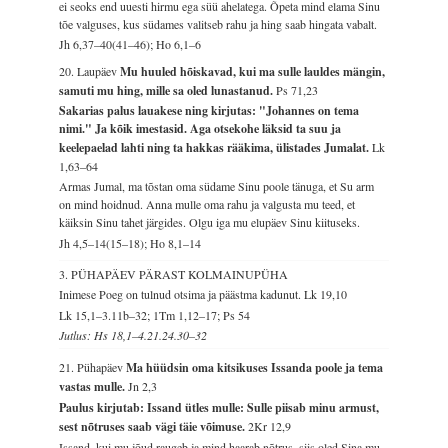
ei seoks end uuesti hirmu ega süü ahelatega. Õpeta mind elama Sinu
tõe valguses, kus südames valitseb rahu ja hing saab hingata vabalt.
Jh 6,37–40(41–46); Ho 6,1–6
20. Laupäev
Mu huuled hõiskavad, kui ma sulle lauldes mängin,
samuti mu hing, mille sa oled lunastanud.
Ps 71,23
Sakarias palus lauakese ning kirjutas: "Johannes on tema
nimi." Ja kõik imestasid. Aga otsekohe läksid ta suu ja
keelepaelad lahti ning ta hakkas rääkima, ülistades Jumalat.
Lk
1,63–64
Armas Jumal, ma tõstan oma südame Sinu poole tänuga, et Su arm
on mind hoidnud. Anna mulle oma rahu ja valgusta mu teed, et
käiksin Sinu tahet järgides. Olgu iga mu elupäev Sinu kiituseks.
Jh 4,5–14(15–18); Ho 8,1–14
3. PÜHAPÄEV PÄRAST KOLMAINUPÜHA
Inimese Poeg on tulnud otsima ja päästma kadunut.
Lk 19,10
Lk 15,1–3.11b–32; 1Tm 1,12–17; Ps 54
Jutlus: Hs 18,1–4.21.24.30–32
21. Pühapäev
Ma hüüdsin oma kitsikuses Issanda poole ja tema
vastas mulle.
Jn 2,3
Paulus kirjutab: Issand ütles mulle: Sulle piisab minu armust,
sest nõtruses saab vägi täie võimuse.
2Kr 12,9
Issand, kui mu jõud raugeb ja mind haarab nõtrus, siis oled Sina mu