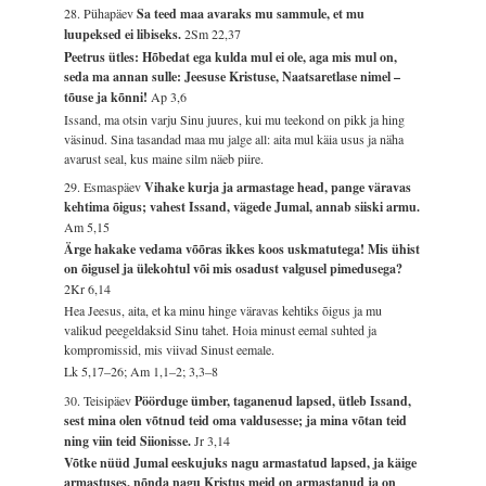
28. Pühapäev
Sa teed maa avaraks mu sammule, et mu
luupeksed ei libiseks.
2Sm 22,37
Peetrus ütles: Hõbedat ega kulda mul ei ole, aga mis mul on,
seda ma annan sulle: Jeesuse Kristuse, Naatsaretlase nimel –
tõuse ja kõnni!
Ap 3,6
Issand, ma otsin varju Sinu juures, kui mu teekond on pikk ja hing
väsinud. Sina tasandad maa mu jalge all: aita mul käia usus ja näha
avarust seal, kus maine silm näeb piire.
29. Esmaspäev
Vihake kurja ja armastage head, pange väravas
kehtima õigus; vahest Issand, vägede Jumal, annab siiski armu.
Am 5,15
Ärge hakake vedama võõras ikkes koos uskmatutega! Mis ühist
on õigusel ja ülekohtul või mis osadust valgusel pimedusega?
2Kr 6,14
Hea Jeesus, aita, et ka minu hinge väravas kehtiks õigus ja mu
valikud peegeldaksid Sinu tahet. Hoia minust eemal suhted ja
kompromissid, mis viivad Sinust eemale.
Lk 5,17–26; Am 1,1–2; 3,3–8
30. Teisipäev
Pöörduge ümber, taganenud lapsed, ütleb Issand,
sest mina olen võtnud teid oma valdusesse; ja mina võtan teid
ning viin teid Siionisse.
Jr 3,14
Võtke nüüd Jumal eeskujuks nagu armastatud lapsed, ja käige
armastuses, nõnda nagu Kristus meid on armastanud ja on