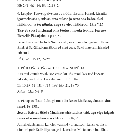
Hb 2,(1–4)5–10; Hb 12,18–24
6. Laupäev
Taavet palvetas: Ja nüüd, Issand Jumal, kinnita
igaveseks sõna, mis sa oma sulase ja tema soo kohta oled
rääkinud, ja tee nõnda, nagu sa oled rääkinud!
2Sm 7,25
Taaveti soost on Jumal oma tõotust mööda toonud Jeesuse
Iisraelile Päästjaks.
Ap 13,23
Issand, aita mul toetuda Sinu sõnale, mis ei muutu ega kao. Tänan
Sind, et Sa täidad oma tõotused ajast aega. Sa ei unusta, mida oled
lubanud.
Ef 4,1–6; Hb 12,25–29
1. PÜHAPÄEV PÄRAST KOLMAINUPÜHA
Kes teid kuulda võtab, see võtab kuulda mind, kes teid kõrvale
lükkab, see lükkab kõrvale minu.
Lk 10,16a
Lk 16,19–31; 1Jh 4,(13–16a)16b–21; Ps 76
Jutlus: 5Ms 6,4–9
7. Pühapäev
Issand, kuigi ma käin keset kitsikust, elustad sina
mind.
Ps 138,7
Jeesus Kristus ütleb: Maailmas ahistatakse teid, aga olge julged:
mina olen maailma ära võitnud.
Jh 16,33
Jumal, elusta mind, kui olen väsinud või murtud. Tänan, et ükski
olukord pole Sulle liiga kauge ja keeruline. Ma toetun rahus Sinu