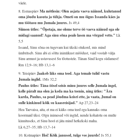
väele.
8. Esmaspäev
Ma mõtlesin: Olen asjata vaeva näinud, kulutanud
oma jõudu kasuta ja tühja. Ometi on mu õigus Issanda käes ja
mu töötasu mu Jumala juures.
Js 49,4
Siimon ütles: "Õpetaja, me oleme terve öö vaeva näinud ega ole
midagi saanud! Aga sinu sõna peale lasen ma võrgud vette."
Lk
5,5
Issand, Sinu sõna on tugevam kui ükski olukord, mis mind
ümbritseb. Sinu abi ei sõltu inimlikust mõõdust, vaid voolab välja
Sinu armust ja ustavusest Su tõotustele. Tänan Sind kogu südamest!
Rm 12,9–16; Hb 13,1–6
9. Teisipäev
Jaakob läks oma teed. Aga temale tulid vastu
Jumala inglid.
1Ms 32,2
Paulus ütles: Täna öösel seisis minu juures selle Jumala ingel,
kelle päralt ma olen ja keda ma ka teenin, ning ütles: "Ära
karda, Paulus, sa pead jõudma keisri ette, ja vaata, Jumal on
sulle kinkinud kõik su kaasreisijad."
Ap 27,23–24
Hea Taevaisa, aita, et ma ei käiks oma teed ega kannaks oma
koormaid üksi. Olgu inimesed või inglid, nende kohalolu on mulle
kinnituseks, et Sinu hool ei jäta mind hetkekski maha.
Lk 6,27–35; Hb 13,7–14
10. Kolmapäev
Hoi! Kõik janused, tulge vee juurde!
Js 55,1