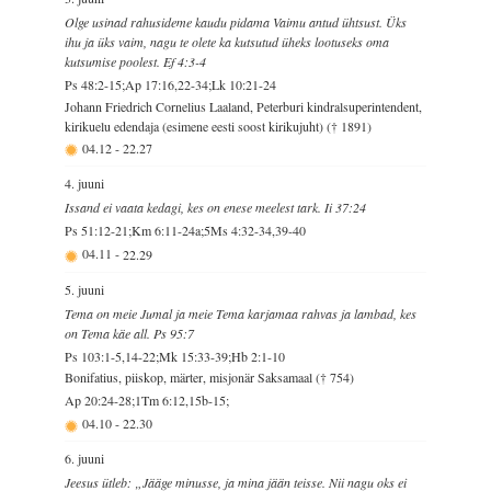
Olge usinad rahusideme kaudu pidama Vaimu antud ühtsust. Üks
ihu ja üks vaim, nagu te olete ka kutsutud üheks lootuseks oma
kutsumise poolest. Ef 4:3-4
Ps 48:2-15;Ap 17:16,22-34;Lk 10:21-24
Johann Friedrich Cornelius Laaland, Peterburi kindralsuperintendent,
kirikuelu edendaja (esimene eesti soost kirikujuht) († 1891)
04.12
-
22.27
4. juuni
Issand ei vaata kedagi, kes on enese meelest tark. Ii 37:24
Ps 51:12-21;Km 6:11-24a;5Ms 4:32-34,39-40
04.11
-
22.29
5. juuni
Tema on meie Jumal ja meie Tema karjamaa rahvas ja lambad, kes
on Tema käe all. Ps 95:7
Ps 103:1-5,14-22;Mk 15:33-39;Hb 2:1-10
Bonifatius, piiskop, märter, misjonär Saksamaal († 754)
Ap 20:24-28;1Tm 6:12,15b-15;
04.10
-
22.30
6. juuni
Jeesus ütleb: „Jääge minusse, ja mina jään teisse. Nii nagu oks ei