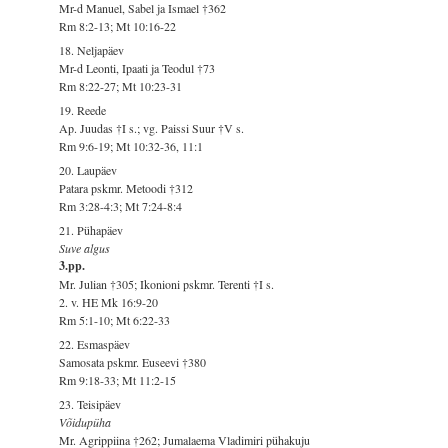
Mr-d Manuel, Sabel ja Ismael †362
Rm 8:2-13; Mt 10:16-22
18. Neljapäev
Mr-d Leonti, Ipaati ja Teodul †73
Rm 8:22-27; Mt 10:23-31
19. Reede
Ap. Juudas †I s.; vg. Paissi Suur †V s.
Rm 9:6-19; Mt 10:32-36, 11:1
20. Laupäev
Patara pskmr. Metoodi †312
Rm 3:28-4:3; Mt 7:24-8:4
21. Pühapäev
Suve algus
3.pp.
Mr. Julian †305; Ikonioni pskmr. Terenti †I s.
2. v. HE Mk 16:9-20
Rm 5:1-10; Mt 6:22-33
22. Esmaspäev
Samosata pskmr. Euseevi †380
Rm 9:18-33; Mt 11:2-15
23. Teisipäev
Võidupüha
Mr. Agrippiina †262; Jumalaema Vladimiri pühakuju