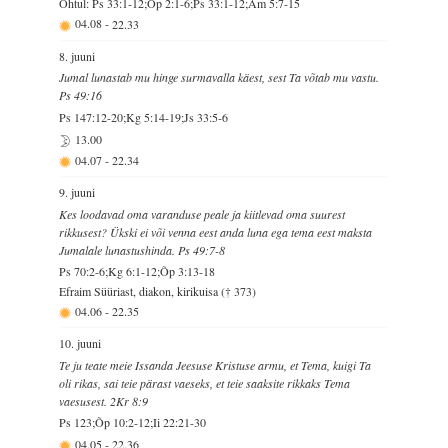
Õhtul: Ps 33:1-12;Õp 2:1-6;Ps 33:1-12;Am 5:7-15
04.08
-
22.33
8. juuni
Jumal lunastab mu hinge surmavalla käest, sest Ta võtab mu vastu.
Ps 49:16
Ps 147:12-20;Kg 5:14-19;Js 33:5-6
13.00
04.07
-
22.34
9. juuni
Kes loodavad oma varanduse peale ja kiitlevad oma suurest
rikkusest? Ükski ei või venna eest anda luna ega tema eest maksta
Jumalale lunastushinda. Ps 49:7-8
Ps 70:2-6;Kg 6:1-12;Õp 3:13-18
Efraim Süüriast, diakon, kirikuisa († 373)
04.06
-
22.35
10. juuni
Te ju teate meie Issanda Jeesuse Kristuse armu, et Tema, kuigi Ta
oli rikas, sai teie pärast vaeseks, et teie saaksite rikkaks Tema
vaesusest. 2Kr 8:9
Ps 123;Õp 10:2-12;Ii 22:21-30
04.05
-
22.36