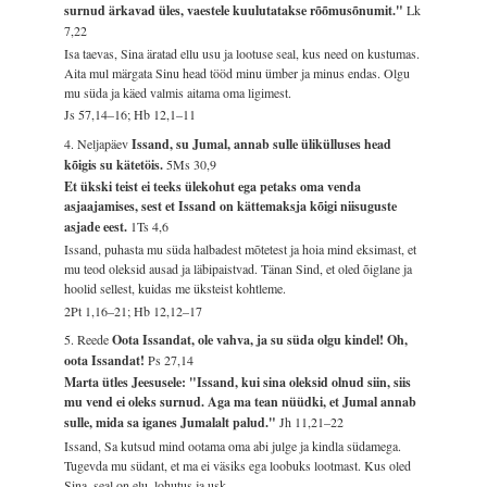
surnud ärkavad üles, vaestele kuulutatakse rõõmusõnumit."
Lk
7,22
Isa taevas, Sina äratad ellu usu ja lootuse seal, kus need on kustumas.
Aita mul märgata Sinu head tööd minu ümber ja minus endas. Olgu
mu süda ja käed valmis aitama oma ligimest.
Js 57,14–16; Hb 12,1–11
4. Neljapäev
Issand, su Jumal, annab sulle ülikülluses head
kõigis su kätetöis.
5Ms 30,9
Et ükski teist ei teeks ülekohut ega petaks oma venda
asjaajamises, sest et Issand on kättemaksja kõigi niisuguste
asjade eest.
1Ts 4,6
Issand, puhasta mu süda halbadest mõtetest ja hoia mind eksimast, et
mu teod oleksid ausad ja läbipaistvad. Tänan Sind, et oled õiglane ja
hoolid sellest, kuidas me üksteist kohtleme.
2Pt 1,16–21; Hb 12,12–17
5. Reede
Oota Issandat, ole vahva, ja su süda olgu kindel! Oh,
oota Issandat!
Ps 27,14
Marta ütles Jeesusele: "Issand, kui sina oleksid olnud siin, siis
mu vend ei oleks surnud. Aga ma tean nüüdki, et Jumal annab
sulle, mida sa iganes Jumalalt palud."
Jh 11,21–22
Issand, Sa kutsud mind ootama oma abi julge ja kindla südamega.
Tugevda mu südant, et ma ei väsiks ega loobuks lootmast. Kus oled
Sina, seal on elu, lohutus ja usk.