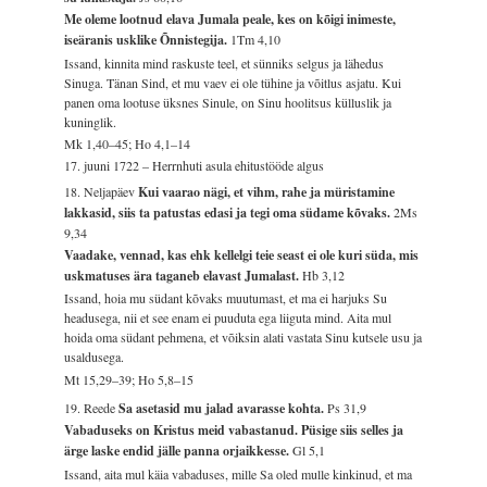
Me oleme lootnud elava Jumala peale, kes on kõigi inimeste,
iseäranis usklike Õnnistegija.
1Tm 4,10
Issand, kinnita mind raskuste teel, et sünniks selgus ja lähedus
Sinuga. Tänan Sind, et mu vaev ei ole tühine ja võitlus asjatu. Kui
panen oma lootuse üksnes Sinule, on Sinu hoolitsus külluslik ja
kuninglik.
Mk 1,40–45; Ho 4,1–14
17. juuni 1722 – Herrnhuti asula ehitustööde algus
18. Neljapäev
Kui vaarao nägi, et vihm, rahe ja müristamine
lakkasid, siis ta patustas edasi ja tegi oma südame kõvaks.
2Ms
9,34
Vaadake, vennad, kas ehk kellelgi teie seast ei ole kuri süda, mis
uskmatuses ära taganeb elavast Jumalast.
Hb 3,12
Issand, hoia mu südant kõvaks muutumast, et ma ei harjuks Su
headusega, nii et see enam ei puuduta ega liiguta mind. Aita mul
hoida oma südant pehmena, et võiksin alati vastata Sinu kutsele usu ja
usaldusega.
Mt 15,29–39; Ho 5,8–15
19. Reede
Sa asetasid mu jalad avarasse kohta.
Ps 31,9
Vabaduseks on Kristus meid vabastanud. Püsige siis selles ja
ärge laske endid jälle panna orjaikkesse.
Gl 5,1
Issand, aita mul käia vabaduses, mille Sa oled mulle kinkinud, et ma