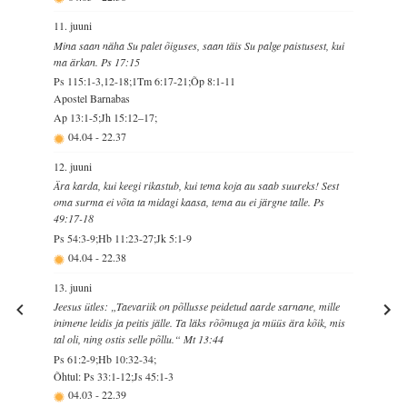
11. juuni
Mina saan näha Su palet õiguses, saan täis Su palge paistusest, kui
ma ärkan. Ps 17:15
Ps 115:1-3,12-18;1Tm 6:17-21;Õp 8:1-11
Apostel Barnabas
Ap 13:1-5;Jh 15:12–17;
04.04
-
22.37
12. juuni
Ära karda, kui keegi rikastub, kui tema koja au saab suureks! Sest
oma surma ei võta ta midagi kaasa, tema au ei järgne talle. Ps
49:17-18
Ps 54:3-9;Hb 11:23-27;Jk 5:1-9
04.04
-
22.38
13. juuni
Jeesus ütles: „Taevariik on põllusse peidetud aarde sarnane, mille
inimene leidis ja peitis jälle. Ta läks rõõmuga ja müüs ära kõik, mis
tal oli, ning ostis selle põllu.“ Mt 13:44
Ps 61:2-9;Hb 10:32-34;
Õhtul: Ps 33:1-12;Js 45:1-3
04.03
-
22.39