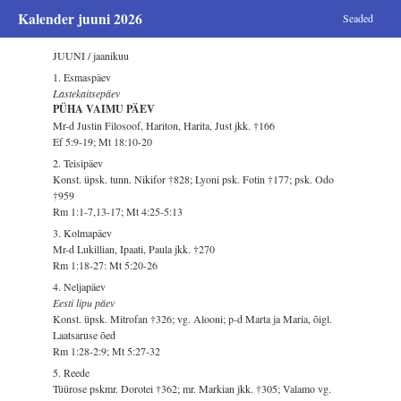
Kalender juuni 2026
Seaded
JUUNI / jaanikuu
1. Esmaspäev
Lastekaitsepäev
PÜHA VAIMU PÄEV
Mr-d Justin Filosoof, Hariton, Harita, Just jkk. †166
Ef 5:9-19; Mt 18:10-20
2. Teisipäev
Konst. üpsk. tunn. Nikifor †828; Lyoni psk. Fotin †177; psk. Odo
†959
Rm 1:1-7,13-17; Mt 4:25-5:13
3. Kolmapäev
Mr-d Lukillian, Ipaati, Paula jkk. †270
Rm 1:18-27: Mt 5:20-26
4. Neljapäev
Eesti lipu päev
Konst. üpsk. Mitrofan †326; vg. Alooni; p-d Marta ja Maria, õigl.
Laatsaruse õed
Rm 1:28-2:9; Mt 5:27-32
5. Reede
Tüürose pskmr. Dorotei †362; mr. Markian jkk. †305; Valamo vg.