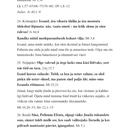
Lk 1,57–67(68–75)76–80; 1Pt 1,8–12
Jutlus: Js 40,1–8
24. Kolmapäev
Issand, ära vihasta üleliia ja ära meenuta
ülekohut lõpmata: näe, vaata ometi – me kõik oleme ju sinu
rahvas!
Js 64,8
Kandke nüüd meeleparandusele kohast vilja.
Mt 3,8
Issand, anna mulle andeks, kui olen eksinud ja Sinust kaugenenud.
Puhasta mu süda ja juhi mind oma tõe ja armastuse teele. Olgu mu elu
tunnistuseks Sinu halastusest ja elumuutvast väest.
25. Neljapäev
Olge vahvad ja ärge laske oma käsi lõdvaks, sest
teie tööl on tasu.
2Aj 15,7
Isand lausus sulasele: Tubli, sa hea ja ustav sulane, sa oled
pisku üle ustav olnud, ma panen sind palju üle; mine oma
Issanda rõõmusse.
Mt 25,21
Jumal, kingi mulle jõudu ja püsivust ka siis, kui väsimus ja kahtlus
ligi hiilivad. Õpeta mind teenima Sind truult ka väikestes asjades, et
võiksin olla valmis Sinu suuremateks ülesanneteks.
Mt 10,26–33; Ho 12,1–15
26. Reede
Sina, Petlemm Efrata, olgugi väike Juuda tuhandete
seas, sinust tuleb mulle see, kes saab valitsejaks Iisraelis ja kes
põlvneb muistseist päevist, igiaegadest.
Mi 5,1