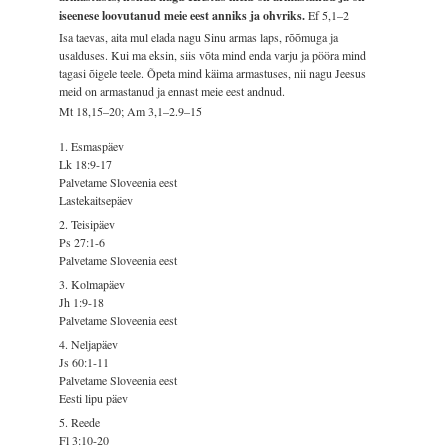
iseenese loovutanud meie eest anniks ja ohvriks.
Ef 5,1–2
Isa taevas, aita mul elada nagu Sinu armas laps, rõõmuga ja
usalduses. Kui ma eksin, siis võta mind enda varju ja pööra mind
tagasi õigele teele. Õpeta mind käima armastuses, nii nagu Jeesus
meid on armastanud ja ennast meie eest andnud.
Mt 18,15–20; Am 3,1–2.9–15
1. Esmaspäev
Lk 18:9-17
Palvetame Sloveenia eest
Lastekaitsepäev
2. Teisipäev
Ps 27:1-6
Palvetame Sloveenia eest
3. Kolmapäev
Jh 1:9-18
Palvetame Sloveenia eest
4. Neljapäev
Js 60:1-11
Palvetame Sloveenia eest
Eesti lipu päev
5. Reede
Fl 3:10-20