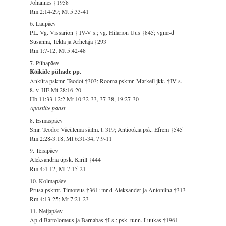
Johannes †1958
Rm 2:14-29; Mt 5:33-41
6. Laupäev
PL. Vg. Vissarion † IV-V s.; vg. Hilarion Uus †845; vgmr-d
Susanna, Tekla ja Arhelaja †293
Rm 1:7-12; Mt 5:42-48
7. Pühapäev
Kõikide pühade pp.
Anküra pskmr. Teodot †303; Rooma pskmr. Markell jkk. †IV s.
8. v. HE Mt 28:16-20
Hb 11:33-12:2 Mt 10:32-33, 37-38, 19:27-30
Apostlite paast
8. Esmaspäev
Smr. Teodor Väeülema säilm. t. 319; Antiookia psk. Efrem †545
Rm 2:28-3:18; Mt 6:31-34, 7:9-11
9. Teisipäev
Aleksandria üpsk. Kirill †444
Rm 4:4-12; Mt 7:15-21
10. Kolmapäev
Prusa pskmr. Timoteus †361: mr-d Aleksander ja Antoniina †313
Rm 4:13-25; Mt 7:21-23
11. Neljapäev
Ap-d Bartolomeus ja Barnabas †I s.; psk. tunn. Luukas †1961