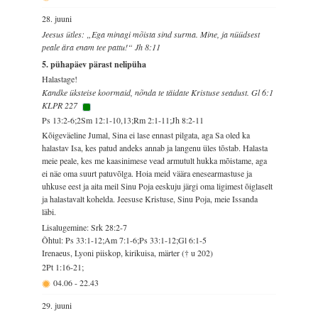
28. juuni
Jeesus ütles: „Ega minagi mõista sind surma. Mine, ja nüüdsest
peale ära enam tee pattu!“ Jh 8:11
5. pühapäev pärast nelipüha
Halastage!
Kandke üksteise koormaid, nõnda te täidate Kristuse seadust. Gl 6:1
KLPR 227
Ps 13:2-6;2Sm 12:1-10,13;Rm 2:1-11;Jh 8:2-11
Kõigeväeline Jumal, Sina ei lase ennast pilgata, aga Sa oled ka
halastav Isa, kes patud andeks annab ja langenu üles tõstab. Halasta
meie peale, kes me kaasinimese vead armutult hukka mõistame, aga
ei näe oma suurt patuvõlga. Hoia meid väära enesearmastuse ja
uhkuse eest ja aita meil Sinu Poja eeskuju järgi oma ligimest õiglaselt
ja halastavalt kohelda. Jeesuse Kristuse, Sinu Poja, meie Issanda
läbi.
Lisalugemine: Srk 28:2-7
Õhtul: Ps 33:1-12;Am 7:1-6;Ps 33:1-12;Gl 6:1-5
Irenaeus, Lyoni piiskop, kirikuisa, märter († u 202)
2Pt 1:16-21;
04.06
-
22.43
29. juuni