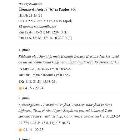
Peeterpaulipäev
Ülemap-d Peetrus †67 ja Paulus †66
HE Jh 21:15-21
2Kr 11:21-12:9; Mt 16:13-19 (ap-d)
12 apostli koondmälestus
Rm 12:4-5,15-21; Mt 12:9-13 (E)
Rm 14:9-18: Mt 12:14-16,22-30 (T)
1. juuni
Kiidetud olgu Jumal ja meie Issanda Jeesuse Kristuse Isa, kes meid
on taevast õnnistanud kõige vaimuliku õnnistusega Kristuses. Ef 1:3
Ps 68:12-19;Js 10:6-12;1Kr 8:4b-6
Justinus, märter Roomas († u 165)
1Kr 1:18-21;Jh 15:18-21;
04.15
-
22.24
2. juuni
Kõigevägevam - Temani me ei jõua, Tema on suur jõult ja rikas
õiglusest, Tema ei riku õigust. Seepärast peavad inimesed Teda
kartma, Tema ei vaata kedagi, kes on enese meelest tark. Ii 37:23-24
Ps 77:14-21;Js 43:8-13;Jh 5:16-23
04.14
-
22.25
3. juuni