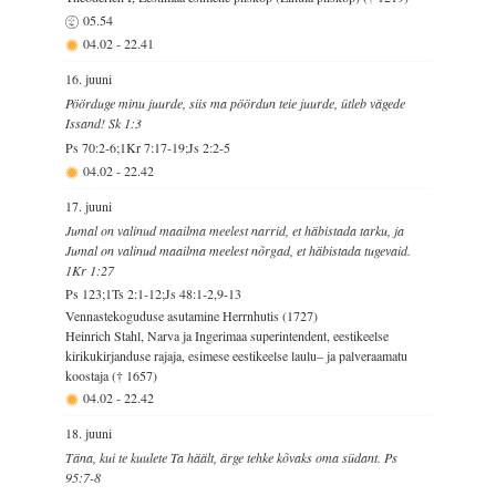
05.54
04.02
-
22.41
16. juuni
Pöörduge minu juurde, siis ma pöördun teie juurde, ütleb vägede
Issand! Sk 1:3
Ps 70:2-6;1Kr 7:17-19;Js 2:2-5
04.02
-
22.42
17. juuni
Jumal on valinud maailma meelest narrid, et häbistada tarku, ja
Jumal on valinud maailma meelest nõrgad, et häbistada tugevaid.
1Kr 1:27
Ps 123;1Ts 2:1-12;Js 48:1-2,9-13
Vennastekoguduse asutamine Herrnhutis (1727)
Heinrich Stahl, Narva ja Ingerimaa superintendent, eestikeelse
kirikukirjanduse rajaja, esimese eestikeelse laulu– ja palveraamatu
koostaja († 1657)
04.02
-
22.42
18. juuni
Täna, kui te kuulete Ta häält, ärge tehke kõvaks oma südant. Ps
95:7-8