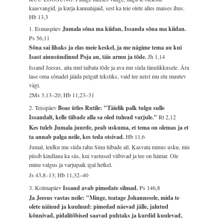
kaasvangid, ja kurja kannatajaid, sest ka teie olete alles maises ihus.
Hb 13,3
1. Esmaspäev
Jumala sõna ma kiidan, Issanda sõna ma kiidan.
Ps 56,11
Sõna sai lihaks ja elas meie keskel, ja me nägime tema au kui
Isast ainusündinud Poja au, täis armu ja tõde.
Jh 1,14
Issand Jeesus, aita mul taibata tõde ja ava mu süda tänulikkusele. Ära
lase oma sõnadel jääda pelgalt tekstiks, vaid tee neist mu elu muutev
vägi.
2Ms 3,13–20; Hb 11,23–31
2. Teisipäev
Boas ütles Rutile: "Täielik palk tulgu sulle
Issandalt, kelle tiibade alla sa oled tulnud varjule."
Rt 2,12
Kes tuleb Jumala juurde, peab uskuma, et tema on olemas ja et
ta annab palga neile, kes teda otsivad.
Hb 11,6
Jumal, leidku mu süda rahu Sinu tiibade all. Kasvata minus usku, mis
püsib kindlana ka siis, kui vastused viibivad ja tee on hämar. Ole
minu valgus ja varjupaik igal hetkel.
Js 43,8–13; Hb 11,32–40
3. Kolmapäev
Issand avab pimedate silmad.
Ps 146,8
Ja Jeesus vastas neile: "Minge, teatage Johannesele, mida te
olete näinud ja kuulnud: pimedad näevad jälle, jalutud
kõnnivad, pidalitõbised saavad puhtaks ja kurdid kuulevad,