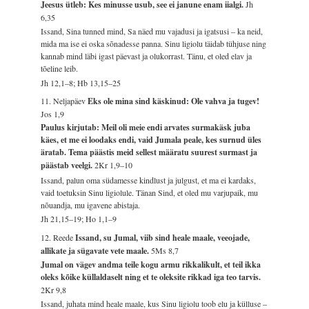
Jeesus ütleb: Kes minusse usub, see ei janune enam iialgi.
Jh
6,35
Issand, Sina tunned mind, Sa näed mu vajadusi ja igatsusi – ka neid,
mida ma ise ei oska sõnadesse panna. Sinu ligiolu täidab tühjuse ning
kannab mind läbi igast päevast ja olukorrast. Tänu, et oled elav ja
tõeline leib.
Jh 12,1–8; Hb 13,15–25
11. Neljapäev
Eks ole mina sind käskinud: Ole vahva ja tugev!
Jos 1,9
Paulus kirjutab: Meil oli meie endi arvates surmakäsk juba
käes, et me ei loodaks endi, vaid Jumala peale, kes surnud üles
äratab. Tema päästis meid sellest määratu suurest surmast ja
päästab veelgi.
2Kr 1,9–10
Issand, palun oma südamesse kindlust ja julgust, et ma ei kardaks,
vaid toetuksin Sinu ligiolule. Tänan Sind, et oled mu varjupaik, mu
nõuandja, mu igavene abistaja.
Jh 21,15–19; Ho 1,1–9
12. Reede
Issand, su Jumal, viib sind heale maale, veeojade,
allikate ja sügavate vete maale.
5Ms 8,7
Jumal on vägev andma teile kogu armu rikkalikult, et teil ikka
oleks kõike küllaldaselt ning et te oleksite rikkad iga teo tarvis.
2Kr 9,8
Issand, juhata mind heale maale, kus Sinu ligiolu toob elu ja külluse –