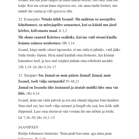
kalju. Kui ma seisan haua sügavuse ees, siis anna mulle lootust, mis
ulatub üle surma ja viib igavesse ellu.
22. Esmaspäev
Nõnda ütleb Issand: Ma mäletan su noorpõlve
kiindumust, su mõrsjapõlve armastust, kui sa käisid mu järel
kõrbes, külvamata maal.
Jr 2,2
Me oleme saanud Kristuse osalisiks, kui me vaid otsani kindla
hoiame esimese usulootuse.
Hb 3,14
Issand, kingi mulle siirast lapseusku, et mu süda ei jahtuks, vaid jääks
Sulle truuks lõpuni. Hoia mind kindlalt oma tõotustes, kui kõnnin
kannatuse teed, ja lase mul seejärel puhata oma rohelistel aasadel.
1Jh 3,19–24; Ho 9,10–17
23. Teisipäev
See Jumal on meie pääste Jumal! Jumal, meie
Issand, toob välja surmastki!
Ps 68,21
Jumal on Issanda üles äratanud ja äratab meidki üles oma väe
läbi.
1Kr 6,14
Issand, ärata mu süda palvele ja ava mu silmad nägema Sinu headust.
Sina oled see, kes toob välja surmast ja kingib elu seal, kus kõik näib
lõppenud. Lase oma elustaval väel voolata üle mu mõtete ja tööde.
Lk 7,36–50; Ho 10,1–15
JAANIPÄEV
Ristija Johannese tunnistus: Tema peab kasvama, aga mina pean
kahanema.
Jh 3,30