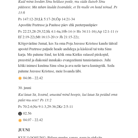
Kuid mina loodan Sinu helduse peale, mu süda ilutseb Sinu
päästest. Ma tahan laulda Issandale, et Ta mulle on head teinud. Ps
13:6
Ps 147:12-20;Lk 5:17-26;Õp 14:21-34
Apostlite Peetruse ja Pauluse päev ehk peeterpaulipäev
Ps 22:23,28-29,32;Sk 4:1-6a,10b-14 (v Hs 34:11-16);Ap 12:1-11 (v
Ef 2:19-22);Mt 16:13-20 (v Jh 21:15-22);
Kõigeväeline Jumal, kes Sa oma Poja Jeesuse Kristuse kaudu täitsid
apostel Peetruse paljude heade andidega ja käskisid tal toita Sinu
karja. Me palume Sind, tee kõik oma Kiriku sulased piiskopid,
preestrid ja diakonid innukaks evangeeliumi tunnistamises. Juhi
kõiki inimesi kuulma Sinu sõna ja ava neile taeva kuningriik. Seda
palume Jeesuse Kristuse, meie Issanda läbi.
04.06
-
22.42
30. juuni
Kui kaua Sa, Issand, unustad mind hoopis, kui kaua Sa peidad oma
palet mu eest? Ps 13:2
Ps 70:2-6;Ne 9:1-3,29-36;2Kr 2:5-11
02.56
04.07
-
22.42
JUUNI
KUU LOOSUNG: Pidage meeles vange, nagu te oleksite