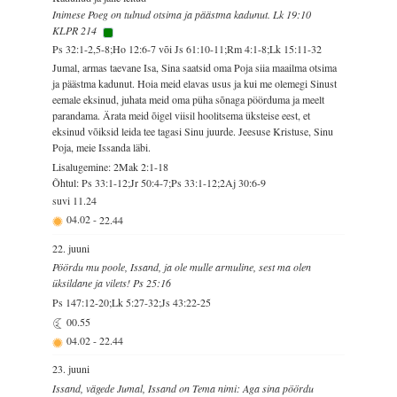
Inimese Poeg on tulnud otsima ja päästma kadunut. Lk 19:10
KLPR 214
Ps 32:1-2,5-8;Ho 12:6-7 või Js 61:10-11;Rm 4:1-8;Lk 15:11-32
Jumal, armas taevane Isa, Sina saatsid oma Poja siia maailma otsima
ja päästma kadunut. Hoia meid elavas usus ja kui me olemegi Sinust
eemale eksinud, juhata meid oma püha sõnaga pöörduma ja meelt
parandama. Ärata meid õigel viisil hoolitsema üksteise eest, et
eksinud võiksid leida tee tagasi Sinu juurde. Jeesuse Kristuse, Sinu
Poja, meie Issanda läbi.
Lisalugemine: 2Mak 2:1-18
Õhtul: Ps 33:1-12;Jr 50:4-7;Ps 33:1-12;2Aj 30:6-9
suvi
11.24
04.02
-
22.44
22. juuni
Pöördu mu poole, Issand, ja ole mulle armuline, sest ma olen
üksildane ja vilets! Ps 25:16
Ps 147:12-20;Lk 5:27-32;Js 43:22-25
00.55
04.02
-
22.44
23. juuni
Issand, vägede Jumal, Issand on Tema nimi: Aga sina pöördu