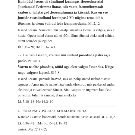
Kui nüüd Jeesus oli sündinud kuningas Heroodese ajal
Juudamaal Petlemma linnas, siis vaata, hommikumaalt
saabusid tähetargad Jeruusalemma ja küsisid: Kus on see
juutide vastsündinud kuningas? Me nägime tema tähte
tõusmas ja oleme tulnud teda kummardama.
Mt 2,12
Issand Jeesus, Sina oled mu päästja, maailma lootus ja valgus, mis ei
kustu. Õpeta mind elama nii, et rõõm Sinu sünnist oleks alati nähtav
minu sõnades ja tegudes.
Jh 1,19–28; Ho 13,1–14,1
27. Laupäev
Issand, ära lase mu südant pöörduda paha asja
poole.
Ps 141,4
Varem te olite pimedus, nüüd aga olete valgus Issandas. Käige
nagu valguse lapsed.
Ef 5,8
Issand Jeesus, paranda haavad, mis on põhjustatud ülekohtustest
tegudest. Anna mulle tarkust ära tunda olukordi, mis peidavad endas
eksitust ja viivad eemale Sinust. Sinu valgus on tugevam kui ükski
pimedus. Juhi mu samme, et ma ei eksiks.
Lk 3,10–18; Ho 14,2–10
4. PÜHAPÄEV PÄRAST KOLMAINUPÜHA
Kandke üksteise koormaid, nõnda te täidate Kristuse seadust.
Gl 6,2
Lk 6,36–42; 1Ms 50,15–21; Ps 42
Jutlus: Rm 12,17–21