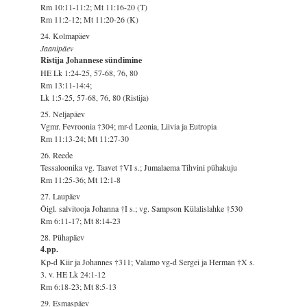
Rm 10:11-11:2; Mt 11:16-20 (T)
Rm 11:2-12; Mt 11:20-26 (K)
24. Kolmapäev
Jaanipäev
Ristija Johannese sündimine
HE Lk 1:24-25, 57-68, 76, 80
Rm 13:11-14:4;
Lk 1:5-25, 57-68, 76, 80 (Ristija)
25. Neljapäev
Vgmr. Fevroonia †304; mr-d Leonia, Liivia ja Eutropia
Rm 11:13-24; Mt 11:27-30
26. Reede
Tessaloonika vg. Taavet †VI s.; Jumalaema Tihvini pühakuju
Rm 11:25-36; Mt 12:1-8
27. Laupäev
Õigl. salvitooja Johanna †I s.; vg. Sampson Külalislahke †530
Rm 6:11-17; Mt 8:14-23
28. Pühapäev
4.pp.
Kp-d Kiir ja Johannes †311; Valamo vg-d Sergei ja Herman †X s.
3. v. HE Lk 24:1-12
Rm 6:18-23; Mt 8:5-13
29. Esmaspäev