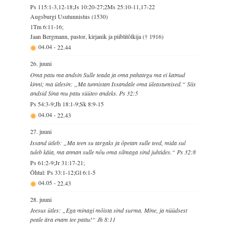
Ps 115:1-3,12-18;Js 10:20-27;2Ms 25:10-11,17-22
Augsburgi Usutunnistus (1530)
1Tm 6:11-16;
Jaan Bergmann, pastor, kirjanik ja piiblitõlkija († 1916)
04.04
-
22.44
26. juuni
Oma patu ma andsin Sulle teada ja oma pahategu ma ei katnud
kinni; ma ütlesin: „Ma tunnistan Issandale oma üleastumised.“ Siis
andsid Sina mu patu süüteo andeks. Ps 32:5
Ps 54:3-9;Jh 18:1-9;Sk 8:9-15
04.04
-
22.43
27. juuni
Issand ütleb: „Ma teen su targaks ja õpetan sulle teed, mida sul
tuleb käia, ma annan sulle nõu oma silmaga sind juhtides.“ Ps 32:8
Ps 61:2-9;Jr 31:17-21;
Õhtul: Ps 33:1-12;Gl 6:1-5
04.05
-
22.43
28. juuni
Jeesus ütles: „Ega minagi mõista sind surma. Mine, ja nüüdsest
peale ära enam tee pattu!“ Jh 8:11