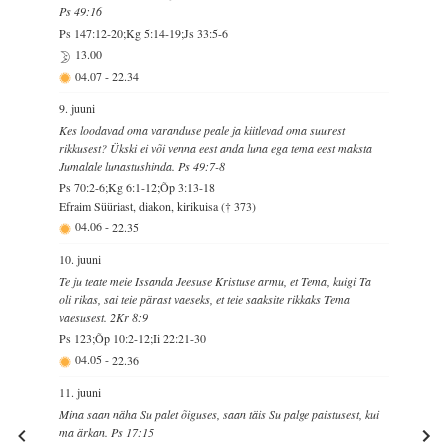
Ps 49:16
Ps 147:12-20;Kg 5:14-19;Js 33:5-6
13.00
04.07
-
22.34
9. juuni
Kes loodavad oma varanduse peale ja kiitlevad oma suurest
rikkusest? Ükski ei või venna eest anda luna ega tema eest maksta
Jumalale lunastushinda. Ps 49:7-8
Ps 70:2-6;Kg 6:1-12;Õp 3:13-18
Efraim Süüriast, diakon, kirikuisa († 373)
04.06
-
22.35
10. juuni
Te ju teate meie Issanda Jeesuse Kristuse armu, et Tema, kuigi Ta
oli rikas, sai teie pärast vaeseks, et teie saaksite rikkaks Tema
vaesusest. 2Kr 8:9
Ps 123;Õp 10:2-12;Ii 22:21-30
04.05
-
22.36
11. juuni
Mina saan näha Su palet õiguses, saan täis Su palge paistusest, kui
ma ärkan. Ps 17:15