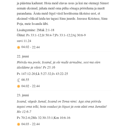
ja päästma kadunut. Hoia meid elavas usus ja kui me olemegi Sinust
eemale eksinud, juhata meid oma püha sõnaga pöörduma ja meelt
parandama. Ärata meid õigel viisil hoolitsema üksteise eest, et
eksinud võiksid leida tee tagasi Sinu juurde. Jeesuse Kristuse, Sinu
Poja, meie Issanda läbi.
Lisalugemine: 2Mak 2:1-18
Õhtul: Ps 33:1-12;Jr 50:4-7;Ps 33:1-12;2Aj 30:6-9
suvi
11.24
04.02
-
22.44
22. juuni
Pöördu mu poole, Issand, ja ole mulle armuline, sest ma olen
üksildane ja vilets! Ps 25:16
Ps 147:12-20;Lk 5:27-32;Js 43:22-25
00.55
04.02
-
22.44
23. juuni
Issand, vägede Jumal, Issand on Tema nimi: Aga sina pöördu
tagasi oma telki, hoia osadust ja õigust ja oota alati oma Jumalat!
Ho 12:6-7
Ps 70:2-6;2Ms 32:30-33:1;Km 10:6-16
04.03
-
22.44