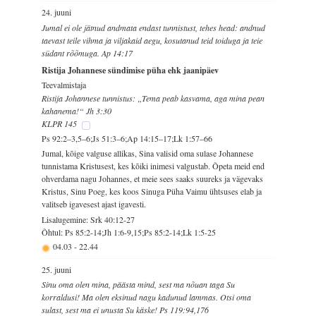
24. juuni
Jumal ei ole jätnud andmata endast tunnistust, tehes head: andnud
taevast teile vihma ja viljakaid aegu, kosutanud teid toiduga ja teie
südant rõõmuga. Ap 14:17
Ristija Johannese sündimise püha ehk jaanipäev
Teevalmistaja
Ristija Johannese tunnistus: „Tema peab kasvama, aga mina pean
kahanema!“ Jh 3:30
KLPR 145
Ps 92:2–3,5–6;Js 51:3–6;Ap 14:15–17;Lk 1:57–66
Jumal, kõige valguse allikas, Sina valisid oma sulase Johannese
tunnistama Kristusest, kes kõiki inimesi valgustab. Õpeta meid end
ohverdama nagu Johannes, et meie sees saaks suureks ja vägevaks
Kristus, Sinu Poeg, kes koos Sinuga Püha Vaimu ühtsuses elab ja
valitseb igavesest ajast igavesti.
Lisalugemine: Srk 40:12-27
Õhtul: Ps 85:2-14;Jh 1:6-9,15;Ps 85:2-14;Lk 1:5-25
04.03
-
22.44
25. juuni
Sinu oma olen mina, päästa mind, sest ma nõuan taga Su
korraldusi! Ma olen eksinud nagu kadunud lammas. Otsi oma
sulast, sest ma ei unusta Su käske! Ps 119:94,176