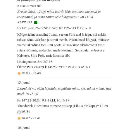
Kutse Jumala riiki
Kristus ütleb: „Tulge minu juurde kõik, kes olete vaevatud ja
koormatud, ja mina annan teile hingamise!“ Mt 11:28
KLPR 333
Ps 18:17-20,26-29;Sk 1:3-6;1Kr 1:26-31;Lk 19:1-10
Kõigeväeline armuline Jumal, see on Sinu and ja tegu, kui usklik
rahvas Sind väärikalt ja siiralt teenib. Päästa meid kõigest, millesse
võime takerduda teel Sinu poole, et saaksime takistamatult vastu
rutata rõõmule, mida oled meile tõotanud. Seda palume Jeesuse
Kristuse, Sinu Poja, meie Issanda läbi.
Lisalugemine: Srk 2:7-18
Õhtul: Ps 33:1-12;Lk 14:25-35;Ps 33:1-12;Js 45:1-3
04.03
-
22.40
15. juuni
Issand tõi mu välja lagedale, ta päästis minu, sest tal oli minust hea
meel. Ps 18:20
Ps 147:12-20;Õp 9:1-18;Lk 16:16-17
Theoderich I, Eestimaa esimene piiskop (Lihula piiskop) († 1219)
05.54
04.02
-
22.41
16. juuni