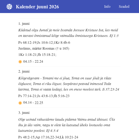
Kalender juuni 2026
Info
Seaded
1. juuni
Kiidetud olgu Jumal ja meie Issanda Jeesuse Kristuse Isa, kes meid
on taevast õnnistanud kõige vaimuliku õnnistusega Kristuses. Ef 1:3
Ps 68:12-19;Js 10:6-12;1Kr 8:4b-6
Justinus, märter Roomas († u 165)
1Kr 1:18-21;Jh 15:18-21;
04.15
-
22.24
2. juuni
Kõigevägevam - Temani me ei jõua, Tema on suur jõult ja rikas
õiglusest, Tema ei riku õigust. Seepärast peavad inimesed Teda
kartma, Tema ei vaata kedagi, kes on enese meelest tark. Ii 37:23-24
Ps 77:14-21;Js 43:8-13;Jh 5:16-23
04.14
-
22.25
3. juuni
Olge usinad rahusideme kaudu pidama Vaimu antud ühtsust. Üks
ihu ja üks vaim, nagu te olete ka kutsutud üheks lootuseks oma
kutsumise poolest. Ef 4:3-4
Ps 48:2-15;Ap 17:16,22-34;Lk 10:21-24