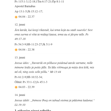
Ps 115:1-3,12-18;1Tm 6:17-21;Õp 8:1-11
Apostel Barnabas
Ap 13:1-5;Jh 15:12–17;
04.04
-
22.37
12. juuni
Ära karda, kui keegi rikastub, kui tema koja au saab suureks! Sest
oma surma ei võta ta midagi kaasa, tema au ei järgne talle. Ps
49:17-18
Ps 54:3-9;Hb 11:23-27;Jk 5:1-9
04.04
-
22.38
13. juuni
Jeesus ütles: „Taevariik on põllusse peidetud aarde sarnane, mille
inimene leidis ja peitis jälle. Ta läks rõõmuga ja müüs ära kõik, mis
tal oli, ning ostis selle põllu.“ Mt 13:44
Ps 61:2-9;Hb 10:32-34;
Õhtul: Ps 33:1-12;Js 45:1-3
04.03
-
22.39
14. juuni
Jeesus ütleb: „Inimese Poeg on tulnud otsima ja päästma kadunut.“
Lk 19:10
3. pühapäev pärast nelipüha