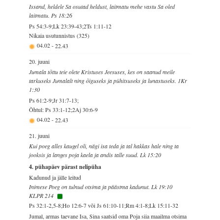
Issand, heldele Sa osutad heldust, laitmatu mehe vastu Sa oled
laitmatu. Ps 18:26
Ps 54:3-9;Lk 23:39-43;2Ts 1:11-12
Nikaia usutunnistus (325)
04.02
-
22.43
20. juuni
Jumala tõttu teie olete Kristuses Jeesuses, kes on saanud meile
tarkuseks Jumalalt ning õiguseks ja pühitsuseks ja lunastuseks. 1Kr
1:30
Ps 61:2-9;Jr 31:7-13;
Õhtul: Ps 33:1-12;2Aj 30:6-9
04.02
-
22.43
21. juuni
Kui poeg alles kaugel oli, nägi isa teda ja tal hakkas hale ning ta
jooksis ja langes poja kaela ja andis talle suud. Lk 15:20
4. pühapäev pärast nelipüha
Kadunud ja jälle leitud
Inimese Poeg on tulnud otsima ja päästma kadunut. Lk 19:10
KLPR 214
Ps 32:1-2,5-8;Ho 12:6-7 või Js 61:10-11;Rm 4:1-8;Lk 15:11-32
Jumal, armas taevane Isa, Sina saatsid oma Poja siia maailma otsima