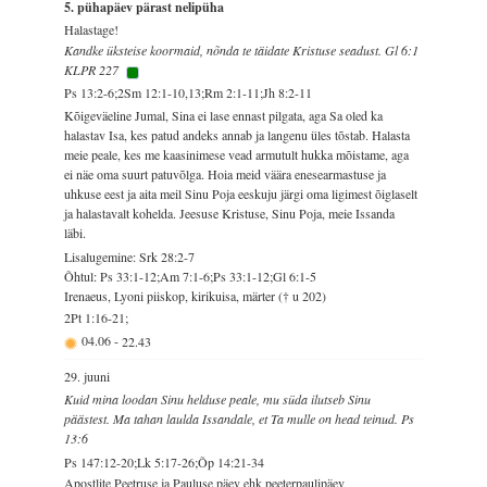
5. pühapäev pärast nelipüha
Halastage!
Kandke üksteise koormaid, nõnda te täidate Kristuse seadust. Gl 6:1
KLPR 227
Ps 13:2-6;2Sm 12:1-10,13;Rm 2:1-11;Jh 8:2-11
Kõigeväeline Jumal, Sina ei lase ennast pilgata, aga Sa oled ka
halastav Isa, kes patud andeks annab ja langenu üles tõstab. Halasta
meie peale, kes me kaasinimese vead armutult hukka mõistame, aga
ei näe oma suurt patuvõlga. Hoia meid väära enesearmastuse ja
uhkuse eest ja aita meil Sinu Poja eeskuju järgi oma ligimest õiglaselt
ja halastavalt kohelda. Jeesuse Kristuse, Sinu Poja, meie Issanda
läbi.
Lisalugemine: Srk 28:2-7
Õhtul: Ps 33:1-12;Am 7:1-6;Ps 33:1-12;Gl 6:1-5
Irenaeus, Lyoni piiskop, kirikuisa, märter († u 202)
2Pt 1:16-21;
04.06
-
22.43
29. juuni
Kuid mina loodan Sinu helduse peale, mu süda ilutseb Sinu
päästest. Ma tahan laulda Issandale, et Ta mulle on head teinud. Ps
13:6
Ps 147:12-20;Lk 5:17-26;Õp 14:21-34
Apostlite Peetruse ja Pauluse päev ehk peeterpaulipäev