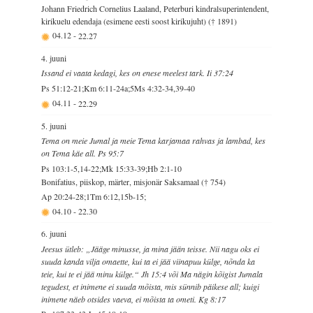
Johann Friedrich Cornelius Laaland, Peterburi kindralsuperintendent,
kirikuelu edendaja (esimene eesti soost kirikujuht) († 1891)
04.12
-
22.27
4. juuni
Issand ei vaata kedagi, kes on enese meelest tark. Ii 37:24
Ps 51:12-21;Km 6:11-24a;5Ms 4:32-34,39-40
04.11
-
22.29
5. juuni
Tema on meie Jumal ja meie Tema karjamaa rahvas ja lambad, kes
on Tema käe all. Ps 95:7
Ps 103:1-5,14-22;Mk 15:33-39;Hb 2:1-10
Bonifatius, piiskop, märter, misjonär Saksamaal († 754)
Ap 20:24-28;1Tm 6:12,15b-15;
04.10
-
22.30
6. juuni
Jeesus ütleb: „Jääge minusse, ja mina jään teisse. Nii nagu oks ei
suuda kanda vilja omaette, kui ta ei jää viinapuu külge, nõnda ka
teie, kui te ei jää minu külge.“ Jh 15:4 või Ma nägin kõigist Jumala
tegudest, et inimene ei suuda mõista, mis sünnib päikese all; kuigi
inimene näeb otsides vaeva, ei mõista ta ometi. Kg 8:17