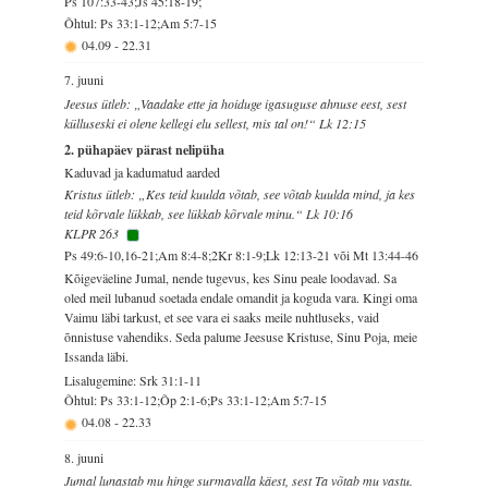
Ps 107:33-43;Js 45:18-19;
Õhtul: Ps 33:1-12;Am 5:7-15
04.09
-
22.31
7. juuni
Jeesus ütleb: „Vaadake ette ja hoiduge igasuguse ahnuse eest, sest
külluseski ei olene kellegi elu sellest, mis tal on!“ Lk 12:15
2. pühapäev pärast nelipüha
Kaduvad ja kadumatud aarded
Kristus ütleb: „Kes teid kuulda võtab, see võtab kuulda mind, ja kes
teid kõrvale lükkab, see lükkab kõrvale minu.“ Lk 10:16
KLPR 263
Ps 49:6-10,16-21;Am 8:4-8;2Kr 8:1-9;Lk 12:13-21 või Mt 13:44-46
Kõigeväeline Jumal, nende tugevus, kes Sinu peale loodavad. Sa
oled meil lubanud soetada endale omandit ja koguda vara. Kingi oma
Vaimu läbi tarkust, et see vara ei saaks meile nuhtluseks, vaid
õnnistuse vahendiks. Seda palume Jeesuse Kristuse, Sinu Poja, meie
Issanda läbi.
Lisalugemine: Srk 31:1-11
Õhtul: Ps 33:1-12;Õp 2:1-6;Ps 33:1-12;Am 5:7-15
04.08
-
22.33
8. juuni
Jumal lunastab mu hinge surmavalla käest, sest Ta võtab mu vastu.