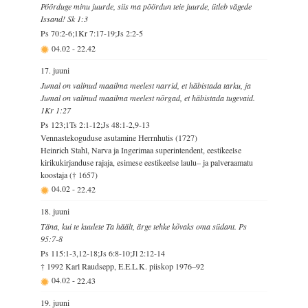
Pöörduge minu juurde, siis ma pöördun teie juurde, ütleb vägede
Issand! Sk 1:3
Ps 70:2-6;1Kr 7:17-19;Js 2:2-5
04.02
-
22.42
17. juuni
Jumal on valinud maailma meelest narrid, et häbistada tarku, ja
Jumal on valinud maailma meelest nõrgad, et häbistada tugevaid.
1Kr 1:27
Ps 123;1Ts 2:1-12;Js 48:1-2,9-13
Vennastekoguduse asutamine Herrnhutis (1727)
Heinrich Stahl, Narva ja Ingerimaa superintendent, eestikeelse
kirikukirjanduse rajaja, esimese eestikeelse laulu– ja palveraamatu
koostaja († 1657)
04.02
-
22.42
18. juuni
Täna, kui te kuulete Ta häält, ärge tehke kõvaks oma südant. Ps
95:7-8
Ps 115:1-3,12-18;Js 6:8-10;Jl 2:12-14
† 1992 Karl Raudsepp, E.E.L.K. piiskop 1976–92
04.02
-
22.43
19. juuni