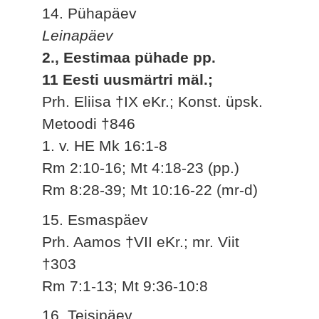
14. Pühapäev
Leinapäev
2., Eestimaa pühade pp.
11 Eesti uusmärtri mäl.;
Prh. Eliisa †IX eKr.; Konst. üpsk.
Metoodi †846
1. v. HE Mk 16:1-8
Rm 2:10-16; Mt 4:18-23 (pp.)
Rm 8:28-39; Mt 10:16-22 (mr-d)
15. Esmaspäev
Prh. Aamos †VII eKr.; mr. Viit
†303
Rm 7:1-13; Mt 9:36-10:8
16. Teisipäev