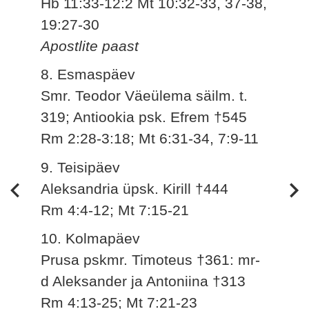
Hb 11:33-12:2 Mt 10:32-33, 37-38,
19:27-30
Apostlite paast
8. Esmaspäev
Smr. Teodor Väeülema säilm. t.
319; Antiookia psk. Efrem †545
Rm 2:28-3:18; Mt 6:31-34, 7:9-11
9. Teisipäev
Aleksandria üpsk. Kirill †444
Rm 4:4-12; Mt 7:15-21
10. Kolmapäev
Prusa pskmr. Timoteus †361: mr-
d Aleksander ja Antoniina †313
Rm 4:13-25; Mt 7:21-23