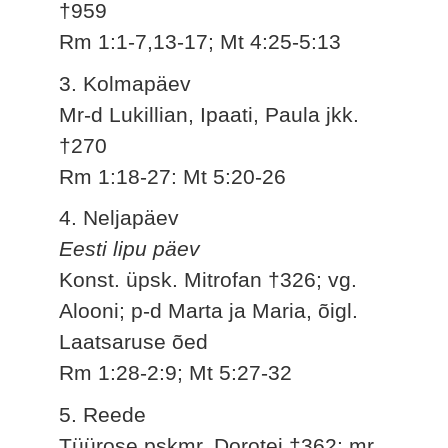
†959
Rm 1:1-7,13-17; Mt 4:25-5:13
3. Kolmapäev
Mr-d Lukillian, Ipaati, Paula jkk.
†270
Rm 1:18-27: Mt 5:20-26
4. Neljapäev
Eesti lipu päev
Konst. üpsk. Mitrofan †326; vg.
Alooni; p-d Marta ja Maria, õigl.
Laatsaruse õed
Rm 1:28-2:9; Mt 5:27-32
5. Reede
Tüürose pskmr. Dorotei †362; mr.