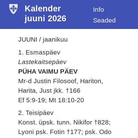
Kalender
Info
juuni 2026
Seaded
JUUNI / jaanikuu
1. Esmaspäev
Lastekaitsepäev
PÜHA VAIMU PÄEV
Mr-d Justin Filosoof, Hariton,
Harita, Just jkk. †166
Ef 5:9-19; Mt 18:10-20
2. Teisipäev
Konst. üpsk. tunn. Nikifor †828;
Lyoni psk. Fotin †177; psk. Odo