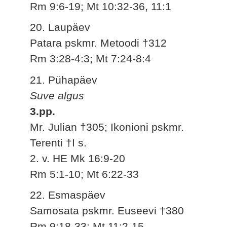
Rm 9:6-19; Mt 10:32-36, 11:1
20. Laupäev
Patara pskmr. Metoodi †312
Rm 3:28-4:3; Mt 7:24-8:4
21. Pühapäev
Suve algus
3.pp.
Mr. Julian †305; Ikonioni pskmr.
Terenti †I s.
2. v. HE Mk 16:9-20
Rm 5:1-10; Mt 6:22-33
22. Esmaspäev
Samosata pskmr. Euseevi †380
Rm 9:18-33; Mt 11:2-15