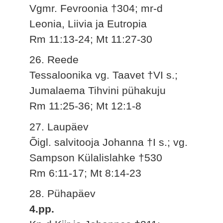
Vgmr. Fevroonia †304; mr-d
Leonia, Liivia ja Eutropia
Rm 11:13-24; Mt 11:27-30
26. Reede
Tessaloonika vg. Taavet †VI s.;
Jumalaema Tihvini pühakuju
Rm 11:25-36; Mt 12:1-8
27. Laupäev
Õigl. salvitooja Johanna †I s.; vg.
Sampson Külalislahke †530
Rm 6:11-17; Mt 8:14-23
28. Pühapäev
4.pp.