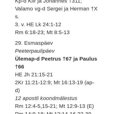
Kp-d Kiir ja Johannes †311;
Valamo vg-d Sergei ja Herman †X
s.
3. v. HE Lk 24:1-12
Rm 6:18-23; Mt 8:5-13
29. Esmaspäev
Peeterpaulipäev
Ülemap-d Peetrus †67 ja Paulus
†66
HE Jh 21:15-21
2Kr 11:21-12:9; Mt 16:13-19 (ap-
d)
12 apostli koondmälestus
Rm 12:4-5,15-21; Mt 12:9-13 (E)
Rm 14:9-18: Mt 12:14-16,22-30