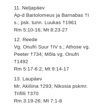
11. Neljapäev
Ap-d Bartolomeus ja Barnabas †I
s.; psk. tunn. Luukas †1961
Rm 5:10-16; Mt 8:23-27
12. Reede
Vg. Onufri Suur †IV s.; Athose vg.
Peeter †734; Mõla vg. Onufri
†1492
Rm 5:17-6:2; Mt 9:14-17
13. Laupäev
Mr. Akiliina †293; Nikosia pskmr.
Trifilli †370
Rm 3:19-26; Mt 7:1-8