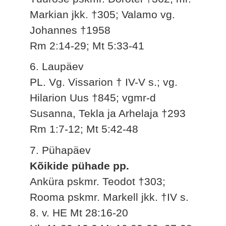
Markian jkk. †305; Valamo vg.
Johannes †1958
Rm 2:14-29; Mt 5:33-41
6. Laupäev
PL. Vg. Vissarion † IV-V s.; vg.
Hilarion Uus †845; vgmr-d
Susanna, Tekla ja Arhelaja †293
Rm 1:7-12; Mt 5:42-48
7. Pühapäev
Kõikide pühade pp.
Anküra pskmr. Teodot †303;
Rooma pskmr. Markell jkk. †IV s.
8. v. HE Mt 28:16-20