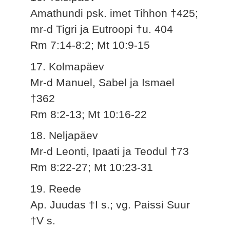
Amathundi psk. imet Tihhon †425;
mr-d Tigri ja Eutroopi †u. 404
Rm 7:14-8:2; Mt 10:9-15
17. Kolmapäev
Mr-d Manuel, Sabel ja Ismael
†362
Rm 8:2-13; Mt 10:16-22
18. Neljapäev
Mr-d Leonti, Ipaati ja Teodul †73
Rm 8:22-27; Mt 10:23-31
19. Reede
Ap. Juudas †I s.; vg. Paissi Suur
†V s.