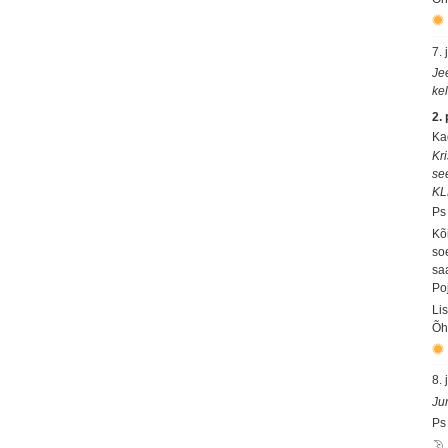
7. 
Je
kel
2.
Ka
Kri
se
KL
Ps
Kõ
so
sa
Po
Li
Õh
8. 
Ju
Ps