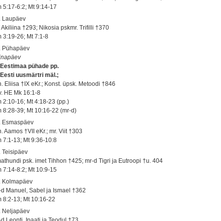
 5:17-6:2; Mt 9:14-17
. Laupäev
 Akiliina †293; Nikosia pskmr. Trifilli †370
 3:19-26; Mt 7:1-8
. Pühapäev
inapäev
, Eestimaa pühade pp.
 Eesti uusmärtri mäl.;
h. Eliisa †IX eKr.; Konst. üpsk. Metoodi †846
 v. HE Mk 16:1-8
 2:10-16; Mt 4:18-23 (pp.)
 8:28-39; Mt 10:16-22 (mr-d)
. Esmaspäev
. Aamos †VII eKr.; mr. Viit †303
 7:1-13; Mt 9:36-10:8
. Teisipäev
athundi psk. imet Tihhon †425; mr-d Tigri ja Eutroopi †u. 404
 7:14-8:2; Mt 10:9-15
. Kolmapäev
-d Manuel, Sabel ja Ismael †362
 8:2-13; Mt 10:16-22
. Neljapäev
d Leonti, Ipaati ja Teodul †73