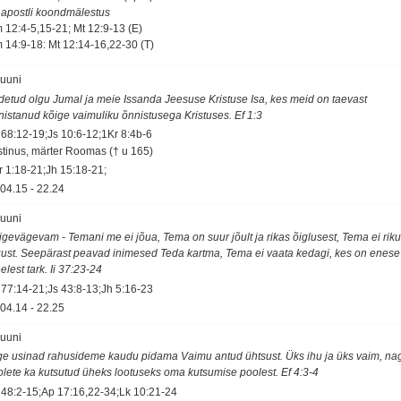
 apostli koondmälestus
 12:4-5,15-21; Mt 12:9-13 (E)
 14:9-18: Mt 12:14-16,22-30 (T)
juuni
idetud olgu Jumal ja meie Issanda Jeesuse Kristuse Isa, kes meid on taevast
nistanud kõige vaimuliku õnnistusega Kristuses. Ef 1:3
 68:12-19;Js 10:6-12;1Kr 8:4b-6
stinus, märter Roomas († u 165)
r 1:18-21;Jh 15:18-21;
04.15
-
22.24
juuni
igevägevam - Temani me ei jõua, Tema on suur jõult ja rikas õiglusest, Tema ei rik
gust. Seepärast peavad inimesed Teda kartma, Tema ei vaata kedagi, kes on enese
lest tark. Ii 37:23-24
 77:14-21;Js 43:8-13;Jh 5:16-23
04.14
-
22.25
juuni
ge usinad rahusideme kaudu pidama Vaimu antud ühtsust. Üks ihu ja üks vaim, na
 olete ka kutsutud üheks lootuseks oma kutsumise poolest. Ef 4:3-4
 48:2-15;Ap 17:16,22-34;Lk 10:21-24