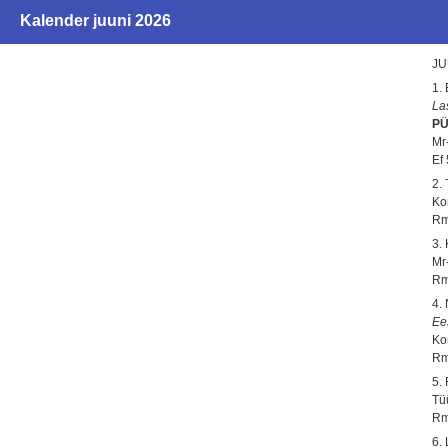
Kalender juuni 2026
JU
1.
La
PÜ
Mr-
Ef
2.
Ko
Rm
3.
Mr-
Rm
4.
Ee
Ko
Rm
5.
Tü
Rm
6.