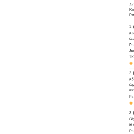
12
Rm
Rm
1. 
Ki
õn
Ps
Ju
1K
2. 
Kõ
õi
mee
Ps
3. 
Ol
te
Ps