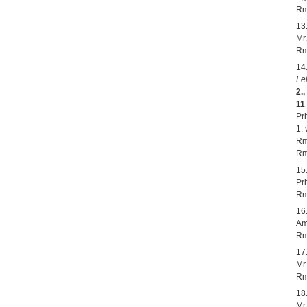
Rm
13
Mr.
Rm
14
Le
2.
11
Pr
1.
Rm
Rm
15
Prh
Rm
16
Am
Rm
17
Mr
Rm
18
Mr-