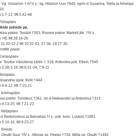
. Vg. Vissarion † IV-V s.; vg. Hilarion Uus †845; vgmr-d Susanna, Tekla ja Arhelaja
93
 1:7-12; Mt 5:42-48
 Pühapäev
ikide pühade pp.
küra pskmr. Teodot †303; Rooma pskmr. Markell jkk. †IV s.
 v. HE Mt 28:16-20
 11:33-12:2 Mt 10:32-33, 37-38, 19:27-30
ostlite paast
 Esmaspäev
r. Teodor Väeülema säilm. t. 319; Antiookia psk. Efrem †545
 2:28-3:18; Mt 6:31-34, 7:9-11
 Teisipäev
eksandria üpsk. Kirill †444
 4:4-12; Mt 7:15-21
. Kolmapäev
usa pskmr. Timoteus †361: mr-d Aleksander ja Antoniina †313
 4:13-25; Mt 7:21-23
. Neljapäev
-d Bartolomeus ja Barnabas †I s.; psk. tunn. Luukas †1961
 5:10-16; Mt 8:23-27
. Reede
. Onufri Suur †IV s.; Athose vg. Peeter †734; Mõla vg. Onufri †1492