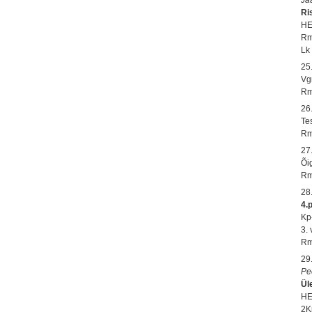
Ri
HE
Rm
Lk 
25
Vg
Rm
26
Te
Rm
27
Õi
Rm
28
4.
Kp
3.
Rm
29
Pe
Ül
HE
2K