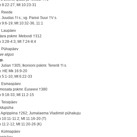
 8:22-27; Mt 10:23-31
. Reede
 Juudas †I s.; vg. Paissi Suur †V s.
 9:6-19; Mt 10:32-36, 11:1
. Laupäev
tara pskmr. Metoodi †312
 3:28-4:3; Mt 7:24-8:4
. Pühapäev
ve algus
pp.
 Julian †305; Ikonioni pskmr. Terenti †I s.
 v. HE Mk 16:9-20
 5:1-10; Mt 6:22-33
. Esmaspäev
mosata pskmr. Euseevi †380
 9:18-33; Mt 11:2-15
. Teisipäev
idupüha
. Agrippiina †262; Jumalaema Vladimiri pühakuju
 10:11-11:2; Mt 11:16-20 (T)
 11:2-12; Mt 11:20-26 (K)
. Kolmapäev
anipäev