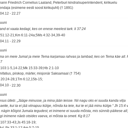
hann Friedrich Cornelius Laaland, Peterburi kindralsuperintendent, kirikuelu
endaja (esimene eesti soost kirikujuht) († 1891)
04.12
-
22.27
juuni
sand ei vaata kedagi, kes on enese meelest tark. Ii 37:24
 51:12-21;Km 6:11-24a;5Ms 4:32-34,39-40
04.11
-
22.29
juuni
ma on meie Jumal ja meie Tema karjamaa rahvas ja lambad, kes on Tema käe all. 
:7
 103:1-5,14-22;Mk 15:33-39;Hb 2:1-10
nifatius, piiskop, märter, misjonär Saksamaal († 754)
 20:24-28;1Tm 6:12,15b-15;
04.10
-
22.30
juuni
esus ütleb: „Jääge minusse, ja mina jään teisse. Nii nagu oks ei suuda kanda vilja
ette, kui ta ei jää viinapuu külge, nõnda ka teie, kui te ei jää minu külge.“ Jh 15:4 
 nägin kõigist Jumala tegudest, et inimene ei suuda mõista, mis sünnib päikese all
igi inimene näeb otsides vaeva, ei mõista ta ometi. Kg 8:17
 107:33-43;Js 45:18-19;
tul: Ps 33:1-12;Am 5:7-15