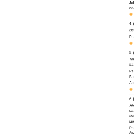
Jo
ed
4. 
Is
Ps
5. 
Te
95
Ps
Bo
Ap
6. 
Je
oma
Ma
ku
Ps
Õh