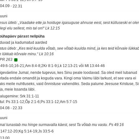
04.09
-
22.31
juuni
esus ütleb: „Vaadake ette ja hoiduge igasuguse ahnuse eest, sest külluseski ei ole
legi elu sellest, mis tal on!“ Lk 12:15
 pühapäev pärast nelipüha
duvad ja kadumatud aarded
stus ütleb: „Kes teid kuulda võtab, see võtab kuulda mind, ja kes teid kõrvale lükkab
e lükkab kõrvale minu.“ Lk 10:16
PR 263
 49:6-10,16-21;Am 8:4-8;2Kr 8:1-9;Lk 12:13-21 või Mt 13:44-46
igeväeline Jumal, nende tugevus, kes Sinu peale loodavad. Sa oled meil lubanud
etada endale omandit ja koguda vara. Kingi oma Vaimu läbi tarkust, et see vara ei
aks meile nuhtluseks, vaid õnnistuse vahendiks. Seda palume Jeesuse Kristuse, S
ja, meie Issanda läbi.
salugemine: Srk 31:1-11
tul: Ps 33:1-12;Õp 2:1-6;Ps 33:1-12;Am 5:7-15
04.08
-
22.33
juuni
mal lunastab mu hinge surmavalla käest, sest Ta võtab mu vastu. Ps 49:16
 147:12-20;Kg 5:14-19;Js 33:5-6
13.00