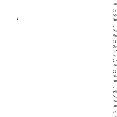
Rm
19
Ap.
Rm
20
Pa
Rm
21
Su
3.
Mr.
2.
Rm
22
Sa
Rm
23
Võ
Mr
Rm
Rm
24
Ja