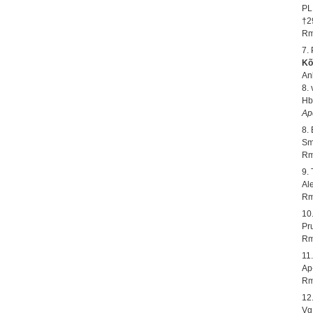
PL
†2
Rm
7.
Kõ
An
8.
Hb
Ap
8.
Sm
Rm
9.
Al
Rm
10
Pr
Rm
11
Ap
Rm
12
Vg