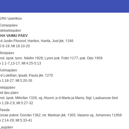
UNI / jaanikuu
 Esmaspäev
stekaitsepäev
HA VAIMU PÄEV
d Justin Filosoof, Hariton, Harita, Just jkk. †166
 5:9-19; Mt 18:10-20
 Teisipäev
nst. üpsk. tunn. Nikifor †828; Lyoni psk. Fotin †177; psk. Odo †959
 1:1-7,13-17; Mt 4:25-5:13
 Kolmapäev
d Lukillian, Ipaati, Paula jkk. †270
 1:18-27: Mt 5:20-26
 Neljapäev
sti lipu päev
nst. üpsk. Mitrofan †326; vg. Alooni; p-d Marta ja Maria, õigl. Laatsaruse õed
 1:28-2:9; Mt 5:27-32
 Reede
ürose pskmr. Dorotei †362; mr. Markian jkk. †305; Valamo vg. Johannes †1958
 2:14-29; Mt 5:33-41
 Laupäev