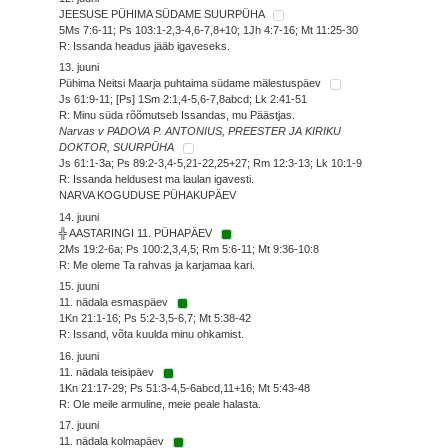
JEESUSE PÜHIMA SÜDAME SUURPÜHA
5Ms 7:6-11; Ps 103:1-2,3-4,6-7,8+10; 1Jh 4:7-16; Mt 11:25-30
R: Issanda headus jääb igaveseks.
13. juuni
Pühima Neitsi Maarja puhtaima südame mälestuspäev
Js 61:9-11; [Ps] 1Sm 2:1,4-5,6-7,8abcd; Lk 2:41-51
R: Minu süda rõõmutseb Issandas, mu Päästjas.
Narvas v PADOVA P. ANTONIUS, PREESTER JA KIRIKU
DOKTOR, SUURPÜHA
Js 61:1-3a; Ps 89:2-3,4-5,21-22,25+27; Rm 12:3-13; Lk 10:1-9
R: Issanda heldusest ma laulan igavesti.
NARVA KOGUDUSE PÜHAKUPÄEV
14. juuni
╬ AASTARINGI 11. PÜHAPÄEV
2Ms 19:2-6a; Ps 100:2,3,4,5; Rm 5:6-11; Mt 9:36-10:8
R: Me oleme Ta rahvas ja karjamaa kari.
15. juuni
11. nädala esmaspäev
1Kn 21:1-16; Ps 5:2-3,5-6,7; Mt 5:38-42
R: Issand, võta kuulda minu ohkamist.
16. juuni
11. nädala teisipäev
1Kn 21:17-29; Ps 51:3-4,5-6abcd,11+16; Mt 5:43-48
R: Ole meile armuline, meie peale halasta.
17. juuni
11. nädala kolmapäev