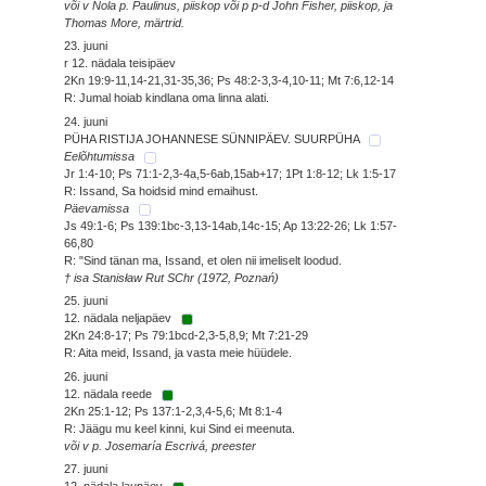
või v Nola p. Paulinus, piiskop või p p-d John Fisher, piiskop, ja
Thomas More, märtrid.
23. juuni
r 12. nädala teisipäev
2Kn 19:9-11,14-21,31-35,36; Ps 48:2-3,3-4,10-11; Mt 7:6,12-14
R: Jumal hoiab kindlana oma linna alati.
24. juuni
PÜHA RISTIJA JOHANNESE SÜNNIPÄEV. SUURPÜHA
Eelõhtumissa
Jr 1:4-10; Ps 71:1-2,3-4a,5-6ab,15ab+17; 1Pt 1:8-12; Lk 1:5-17
R: Issand, Sa hoidsid mind emaihust.
Päevamissa
Js 49:1-6; Ps 139:1bc-3,13-14ab,14c-15; Ap 13:22-26; Lk 1:57-
66,80
R: "Sind tänan ma, Issand, et olen nii imeliselt loodud.
† isa Stanisław Rut SChr (1972, Poznań)
25. juuni
12. nädala neljapäev
2Kn 24:8-17; Ps 79:1bcd-2,3-5,8,9; Mt 7:21-29
R: Aita meid, Issand, ja vasta meie hüüdele.
26. juuni
12. nädala reede
2Kn 25:1-12; Ps 137:1-2,3,4-5,6; Mt 8:1-4
R: Jäägu mu keel kinni, kui Sind ei meenuta.
või v p. Josemaría Escrivá, preester
27. juuni