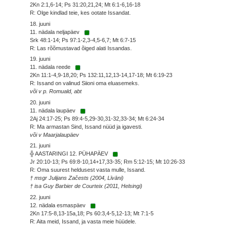
2Kn 2:1,6-14; Ps 31:20,21,24; Mt 6:1-6,16-18
R: Olge kindlad teie, kes ootate Issandat.
18. juuni
11. nädala neljapäev
Srk 48:1-14; Ps 97:1-2,3-4,5-6,7; Mt 6:7-15
R: Las rõõmustavad õiged alati Issandas.
19. juuni
11. nädala reede
2Kn 11:1-4,9-18,20; Ps 132:11,12,13-14,17-18; Mt 6:19-23
R: Issand on valinud Siioni oma eluasemeks.
või v p. Romuald, abt
20. juuni
11. nädala laupäev
2Aj 24:17-25; Ps 89:4-5,29-30,31-32,33-34; Mt 6:24-34
R: Ma armastan Sind, Issand nüüd ja igavesti.
või v Maarjalaupäev
21. juuni
╬ AASTARINGI 12. PÜHAPÄEV
Jr 20:10-13; Ps 69:8-10,14+17,33-35; Rm 5:12-15; Mt 10:26-33
R: Oma suurest heldusest vasta mulle, Issand.
† msgr Julijans Začests (2004, Līvāni)
† isa Guy Barbier de Courteix (2011, Helsingi)
22. juuni
12. nädala esmaspäev
2Kn 17:5-8,13-15a,18; Ps 60:3,4-5,12-13; Mt 7:1-5
R: Aita meid, Issand, ja vasta meie hüüdele.