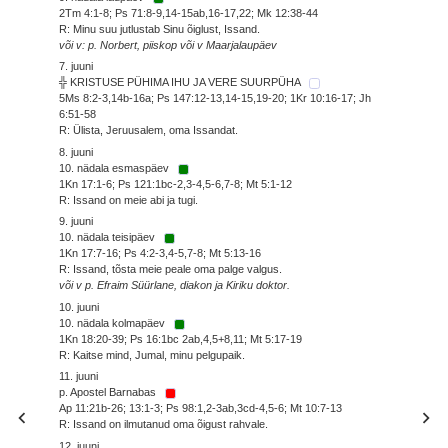
2Tm 4:1-8; Ps 71:8-9,14-15ab,16-17,22; Mk 12:38-44
R: Minu suu jutlustab Sinu õiglust, Issand.
või v: p. Norbert, piiskop või v Maarjalaupäev
7. juuni
╬ KRISTUSE PÜHIMA IHU JA VERE SUURPÜHA
5Ms 8:2-3,14b-16a; Ps 147:12-13,14-15,19-20; 1Kr 10:16-17; Jh
6:51-58
R: Ülista, Jeruusalem, oma Issandat.
8. juuni
10. nädala esmaspäev
1Kn 17:1-6; Ps 121:1bc-2,3-4,5-6,7-8; Mt 5:1-12
R: Issand on meie abi ja tugi.
9. juuni
10. nädala teisipäev
1Kn 17:7-16; Ps 4:2-3,4-5,7-8; Mt 5:13-16
R: Issand, tõsta meie peale oma palge valgus.
või v p. Efraim Süürlane, diakon ja Kiriku doktor.
10. juuni
10. nädala kolmapäev
1Kn 18:20-39; Ps 16:1bc 2ab,4,5+8,11; Mt 5:17-19
R: Kaitse mind, Jumal, minu pelgupaik.
11. juuni
p. Apostel Barnabas
Ap 11:21b-26; 13:1-3; Ps 98:1,2-3ab,3cd-4,5-6; Mt 10:7-13
R: Issand on ilmutanud oma õigust rahvale.
12. juuni