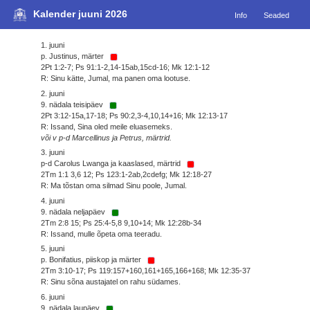
Kalender juuni 2026
Info
Seaded
1. juuni
p. Justinus, märter
2Pt 1:2-7; Ps 91:1-2,14-15ab,15cd-16; Mk 12:1-12
R: Sinu kätte, Jumal, ma panen oma lootuse.
2. juuni
9. nädala teisipäev
2Pt 3:12-15a,17-18; Ps 90:2,3-4,10,14+16; Mk 12:13-17
R: Issand, Sina oled meile eluasemeks.
või v p-d Marcellinus ja Petrus, märtrid.
3. juuni
p-d Carolus Lwanga ja kaaslased, märtrid
2Tm 1:1 3,6 12; Ps 123:1-2ab,2cdefg; Mk 12:18-27
R: Ma tõstan oma silmad Sinu poole, Jumal.
4. juuni
9. nädala neljapäev
2Tm 2:8 15; Ps 25:4-5,8 9,10+14; Mk 12:28b-34
R: Issand, mulle õpeta oma teeradu.
5. juuni
p. Bonifatius, piiskop ja märter
2Tm 3:10-17; Ps 119:157+160,161+165,166+168; Mk 12:35-37
R: Sinu sõna austajatel on rahu südames.
6. juuni
9. nädala laupäev