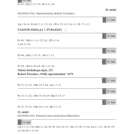
Ps 93; 2Kn 2:13-15; Jh 8:21-30
20. nädal
EESTPALVES: Superintendent Robert Tšerenkov
P
17. mai
Ap 1:6-14; Ps 68:2-11, 33-36; 1Pt 4:12-14, 5:6-11; Jh 17:1-11
ÜLESTÕUSMISAJA 7. PÜHAPÄEV
E
18. mai
Ps 99; 3Ms 9:1-11, 22-24; 1Pt 4:1-6
4:40 21:56
T
19. mai
Ps 99; 4Ms 17:6-15; 1Pt 4:7-11
K
20. mai
Ps 99; 1Kn 8:54-65; Jh 3:31-36
Nikaia kirikukogu algus, 325
Robert Tšerenkov, EMK superintendent *1979
N
21. mai
Ps 33:12-22; 2Ms 19:1-9a; Ap 2:1-11
R
22. mai
Ps 33:12-22; 2Ms 19:16-25; Rm 8:14-17
L
23. mai
Ps 33:12-22; 2Ms 20:1-21; Mt 5:1-12
21. nädal
EESTPALVES: Puuetega laste tugikeskus Päikesekiir
P
24. mai
Ap 2:1-21 või 4Ms 11:24-30; Ps 104:24-35; 1Kr 12:3b-13 või Ap 2:1-21; Jh 20:19-
23 või Jh 7:37-39