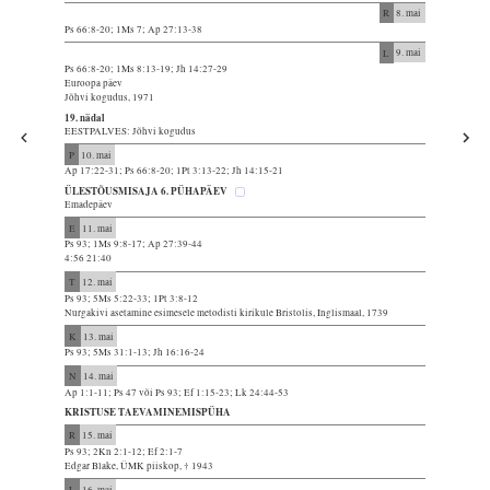
R
8. mai
Ps 66:8-20; 1Ms 7; Ap 27:13-38
L
9. mai
Ps 66:8-20; 1Ms 8:13-19; Jh 14:27-29
Euroopa päev
Jõhvi kogudus, 1971
19. nädal
EESTPALVES: Jõhvi kogudus
P
10. mai
Ap 17:22-31; Ps 66:8-20; 1Pt 3:13-22; Jh 14:15-21
ÜLESTÕUSMISAJA 6. PÜHAPÄEV
Emadepäev
E
11. mai
Ps 93; 1Ms 9:8-17; Ap 27:39-44
4:56 21:40
T
12. mai
Ps 93; 5Ms 5:22-33; 1Pt 3:8-12
Nurgakivi asetamine esimesele metodisti kirikule Bristolis, Inglismaal, 1739
K
13. mai
Ps 93; 5Ms 31:1-13; Jh 16:16-24
N
14. mai
Ap 1:1-11; Ps 47 või Ps 93; Ef 1:15-23; Lk 24:44-53
KRISTUSE TAEVAMINEMISPÜHA
R
15. mai
Ps 93; 2Kn 2:1-12; Ef 2:1-7
Edgar Blake, ÜMK piiskop, † 1943
L
16. mai