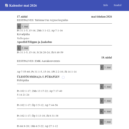
Kalender mai 2026
Info
Seaded
17. nädal
mai-lehekuu 2026
EESTPALVES: Tallinna Uue Alguse kogudus
R
1. mai
Ps 31:1-5, 15-16; 2Ms 3:1-12; Ap 7:1-16
Kevadpüha
Volbripäev
Apostlid Filippus ja Jaakobus
L
2. mai
Ps 31:1-5, 15-16; Jr 26:20-24; Jh 8:48-59
18. nädal
EESTPALVES: EMK Aastakonverents
P
3. mai
Ap 7:55-60; Ps 31:1-5, 15-16; 1Pt 2:2-10; Jh 14:1-14
ÜLESTÕUSMISAJA 5. PÜHAPÄEV
Piiblipüha
E
4. mai
Ps 102:1-17; 2Ms 13:17-22; Ap 7:17-40
5:14 21:24
T
5. mai
Ps 102:1-17; Õp 3:5-12; Ap 7:44-56
K
6. mai
Ps 102:1-17; Õp 3:13-18; Jh 8:31-38
N
7. mai
Ps 66:8-20; 1Ms 6:5-22; Ap 27:1-12