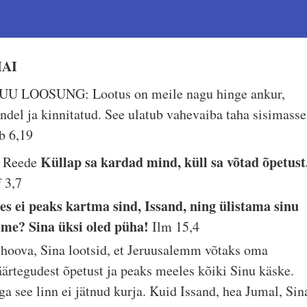
AI
UU LOOSUNG: Lootus on meile nagu hinge ankur,
indel ja kinnitatud. See ulatub vahevaiba taha sisimasse
b 6,19
Küllap sa kardad mind, küll sa võtad õpetust
. Reede
f 3,7
es ei peaks kartma sind, Issand, ning ülistama sinu
ime? Sina üksi oled püha!
Ilm 15,4
ehoova, Sina lootsid, et Jeruusalemm võtaks oma
äärtegudest õpetust ja peaks meeles kõiki Sinu käske.
ga see linn ei jätnud kurja. Kuid Issand, hea Jumal, Sin