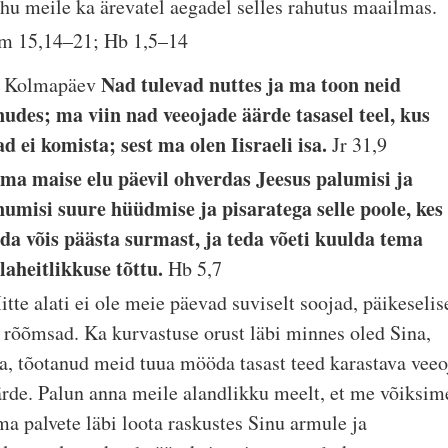
ahu meile ka ärevatel aegadel selles rahutus maailmas.
m 15,14–21; Hb 1,5–14
Nad tulevad nuttes ja ma toon neid
. Kolmapäev
nudes; ma viin nad veeojade äärde tasasel teel, kus
ad ei komista; sest ma olen Iisraeli isa.
Jr 31,9
ma maise elu päevil ohverdas Jeesus palumisi ja
numisi suure hüüdmise ja pisaratega selle poole, kes
eda võis päästa surmast, ja teda võeti kuulda tema
llaheitlikkuse tõttu.
Hb 5,7
itte alati ei ole meie päevad suviselt soojad, päikeselis
a rõõmsad. Ka kurvastuse orust läbi minnes oled Sina,
sa, tõotanud meid tuua mööda tasast teed karastava veeo
ärde. Palun anna meile alandlikku meelt, et me võiksim
ma palvete läbi loota raskustes Sinu armule ja