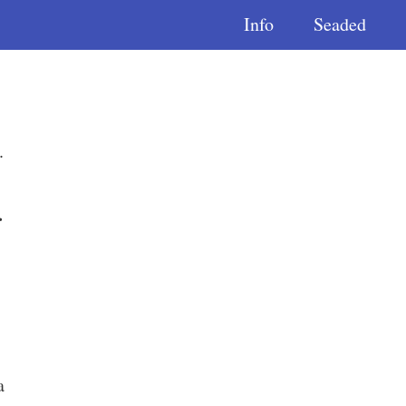
Info
Seaded
.
.
a