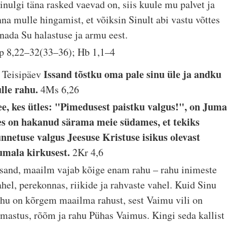
inulgi täna rasked vaevad on, siis kuule mu palvet ja
nna mulle hingamist, et võiksin Sinult abi vastu võttes
änada Su halastuse ja armu eest.
p 8,22–32(33–36); Hb 1,1–4
Issand tõstku oma pale sinu üle ja andku
. Teisipäev
ulle rahu.
4Ms 6,26
ee, kes ütles: "Pimedusest paistku valgus!", on Juma
es on hakanud särama meie südames, et tekiks
unnetuse valgus Jeesuse Kristuse isikus olevast
umala kirkusest.
2Kr 4,6
ssand, maailm vajab kõige enam rahu – rahu inimeste
ahel, perekonnas, riikide ja rahvaste vahel. Kuid Sinu
ahu on kõrgem maailma rahust, sest Vaimu vili on
rmastus, rõõm ja rahu Pühas Vaimus. Kingi seda kallist