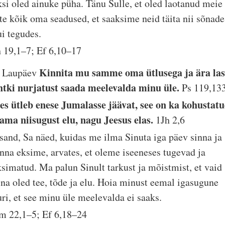
ksi oled ainuke püha. Tänu Sulle, et oled laotanud meie
tte kõik oma seadused, et saaksime neid täita nii sõnade
ui tegudes.
h 19,1–7; Ef 6,10–17
Kinnita mu samme oma ütlusega ja ära las
. Laupäev
htki nurjatust saada meelevalda minu üle.
Ps 119,13
es ütleb enese Jumalasse jäävat, see on ka kohustat
lama niisugust elu, nagu Jeesus elas.
1Jh 2,6
ssand, Sa näed, kuidas me ilma Sinuta iga päev sinna ja
änna eksime, arvates, et oleme iseeneses tugevad ja
ksimatud. Ma palun Sinult tarkust ja mõistmist, et vaid
ina oled tee, tõde ja elu. Hoia minust eemal igasugune
uri, et see minu üle meelevalda ei saaks.
lm 22,1–5; Ef 6,18–24