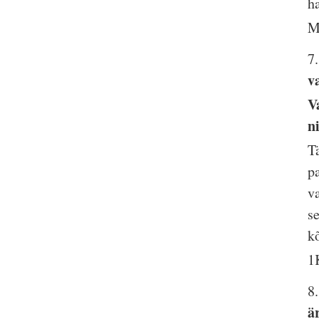
h
M
7
v
V
n
T
p
v
s
kõ
1
8
ä