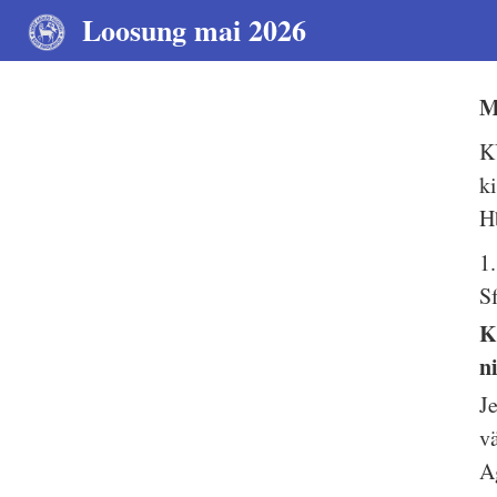
Loosung mai 2026
M
K
k
H
1
S
K
n
J
v
A