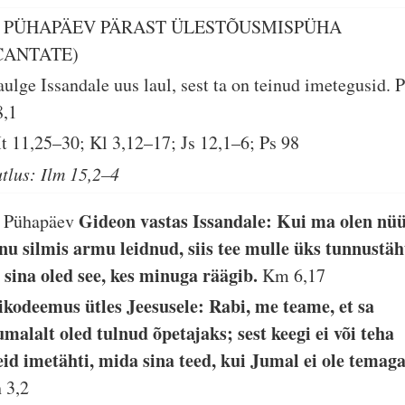
. PÜHAPÄEV PÄRAST ÜLESTÕUSMISPÜHA
CANTATE)
aulge Issandale uus laul, sest ta on teinud imetegusid.
P
8,1
t 11,25–30; Kl 3,12–17; Js 12,1–6; Ps 98
utlus: Ilm 15,2–4
Gideon vastas Issandale: Kui ma olen nü
. Pühapäev
inu silmis armu leidnud, siis tee mulle üks tunnustäh
t sina oled see, kes minuga räägib.
Km 6,17
ikodeemus ütles Jeesusele: Rabi, me teame, et sa
umalalt oled tulnud õpetajaks; sest keegi ei või teha
eid imetähti, mida sina teed, kui Jumal ei ole temaga
h 3,2