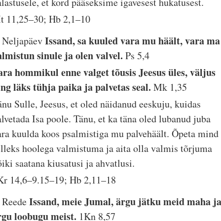
alastusele, et kord pääseksime igavesest hukatusest.
t 11,25–30; Hb 2,1–10
Issand, sa kuuled vara mu häält, vara ma
. Neljapäev
almistun sinule ja olen valvel.
Ps 5,4
ara hommikul enne valget tõusis Jeesus üles, väljus
ing läks tühja paika ja palvetas seal.
Mk 1,35
änu Sulle, Jeesus, et oled näidanud eeskuju, kuidas
alvetada Isa poole. Tänu, et ka täna oled lubanud juba
ara kuulda koos psalmistiga mu palvehäält. Õpeta mind
elleks hoolega valmistuma ja aita olla valmis tõrjuma
iki saatana kiusatusi ja ahvatlusi.
Kr 14,6–9.15–19; Hb 2,11–18
Issand, meie Jumal, ärgu jätku meid maha j
. Reede
rgu loobugu meist.
1Kn 8,57