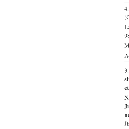
4
(
L
9
M
J
3
s
e
N
J
n
J