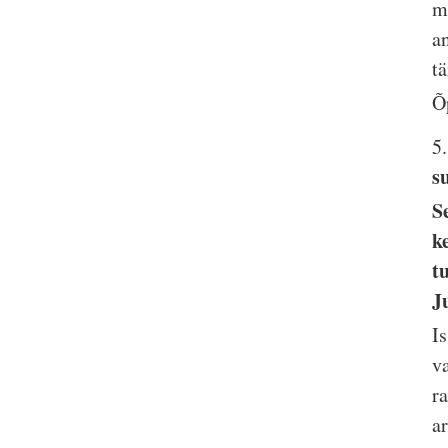
m
a
t
Õ
5
s
S
k
t
J
I
v
r
a