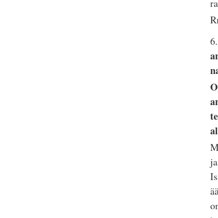
r
R
6
a
n
O
a
t
a
M
j
I
ä
o