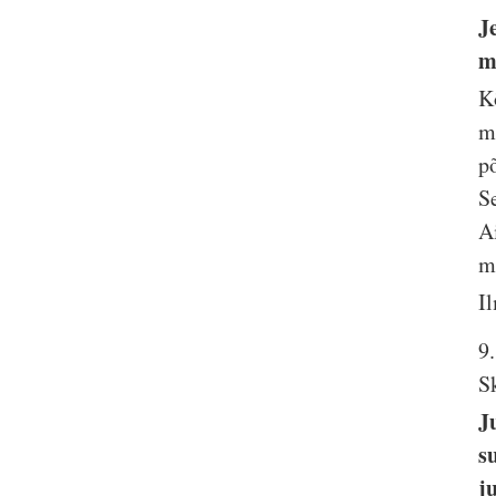
J
m
K
m
p
S
A
m
I
9
S
J
s
j