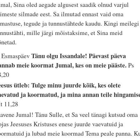
umal, Sina oled aegade algusest saadik olnud varjul
nimeste silmade eest. Sa ilmutad ennast vaid oma
rmastuse, tegude ja tunnustähtede kaudu. Kingi meilegi
unnustähti, mille järgi mõistaksime, et Sina meid
õnetad.
Tänu olgu Issandale! Päevast päeva
. Esmaspäev
annab meie koormat Jumal, kes on meie pääste.
Ps
8,20
eesus ütleb: Tulge minu juurde kõik, kes olete
aevatud ja koormatud, ja mina annan teile hingamis
t 11,28
gavene Jumal! Tänu Sulle, et Sa veel tänagi kutsud oma
ojas Jeesuses Kristuses enese juurde vaevatuid ja
oormatuid ja lubad meie koormad Tema peale panna. K