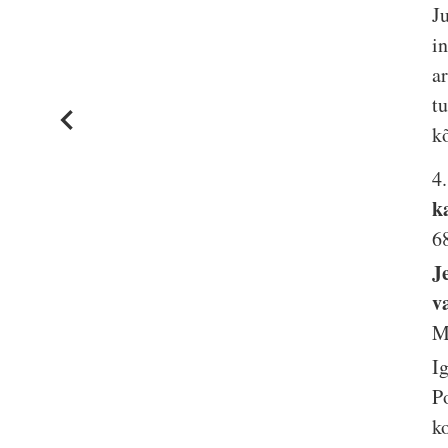
J
i
a
t
k
4
k
6
J
v
M
I
P
k