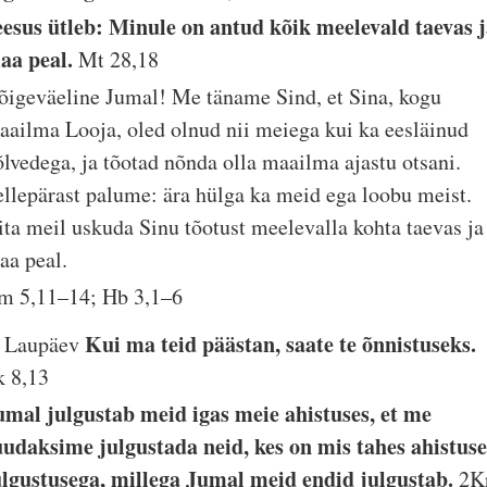
eesus ütleb: Minule on antud kõik meelevald taevas 
aa peal.
Mt 28,18
õigeväeline Jumal! Me täname Sind, et Sina, kogu
aailma Looja, oled olnud nii meiega kui ka eesläinud
õlvedega, ja tõotad nõnda olla maailma ajastu otsani.
ellepärast palume: ära hülga ka meid ega loobu meist.
ita meil uskuda Sinu tõotust meelevalla kohta taevas ja
aa peal.
lm 5,11–14; Hb 3,1–6
Kui ma teid päästan, saate te õnnistuseks.
. Laupäev
k 8,13
umal julgustab meid igas meie ahistuses, et me
uudaksime julgustada neid, kes on mis tahes ahistuse
ulgustusega, millega Jumal meid endid julgustab.
2K