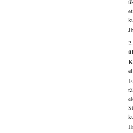
ü
e
k
J
2
ü
K
e
I
t
e
S
k
I