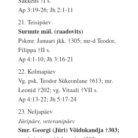
Sakkeus †I s.
Ap 3:19-26; Jh 2:1-11
21. Teisipäev
Surnute mäl. (raadovits)
Pskmr. Januari jkk. †305; mr-d Teodor,
Filippa †II s.
Ap 4:1-10; Jh 3:16-21
22. Kolmapäev
Vg. psk. Teodor Sükeonlane †613; mr.
Leonid †202; vg. Vitaali †VII s.
Ap 4:13-22; Jh 5:17-24
23. Neljapäev
Jüripäev, veteranipäev
Smr. Georgi (Jüri) Võidukandja †303;