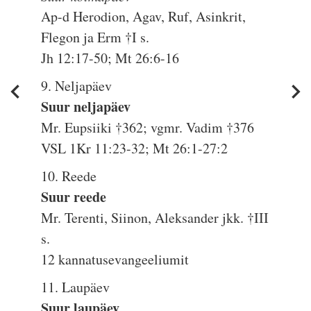
Ap-d Herodion, Agav, Ruf, Asinkrit,
Flegon ja Erm †I s.
Jh 12:17-50; Mt 26:6-16
9. Neljapäev
Suur neljapäev
Mr. Eupsiiki †362; vgmr. Vadim †376
VSL 1Kr 11:23-32; Mt 26:1-27:2
10. Reede
Suur reede
Mr. Terenti, Siinon, Aleksander jkk. †III
s.
12 kannatusevangeeliumit
11. Laupäev
Suur laupäev