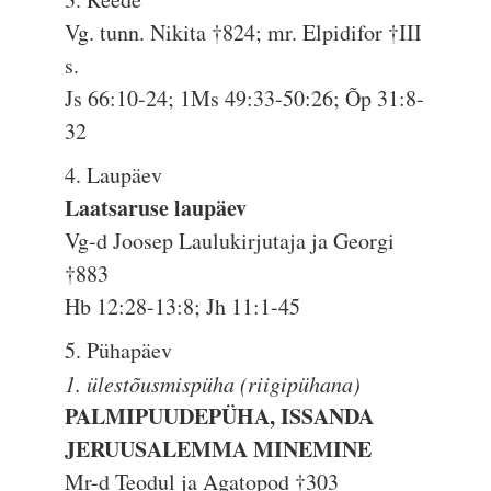
Vg. tunn. Nikita †824; mr. Elpidifor †III
s.
Js 66:10-24; 1Ms 49:33-50:26; Õp 31:8-
32
4. Laupäev
Laatsaruse laupäev
Vg-d Joosep Laulukirjutaja ja Georgi
†883
Hb 12:28-13:8; Jh 11:1-45
5. Pühapäev
1. ülestõusmispüha (riigipühana)
PALMIPUUDEPÜHA, ISSANDA
JERUUSALEMMA MINEMINE
Mr-d Teodul ja Agatopod †303