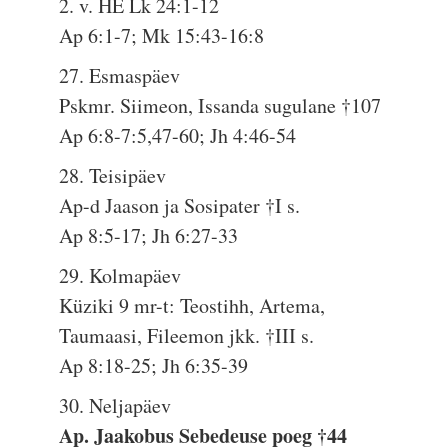
2. v. HE Lk 24:1-12
Ap 6:1-7; Mk 15:43-16:8
27. Esmaspäev
Pskmr. Siimeon, Issanda sugulane †107
Ap 6:8-7:5,47-60; Jh 4:46-54
28. Teisipäev
Ap-d Jaason ja Sosipater †I s.
Ap 8:5-17; Jh 6:27-33
29. Kolmapäev
Küziki 9 mr-t: Teostihh, Artema,
Taumaasi, Fileemon jkk. †III s.
Ap 8:18-25; Jh 6:35-39
30. Neljapäev
Ap. Jaakobus Sebedeuse poeg †44