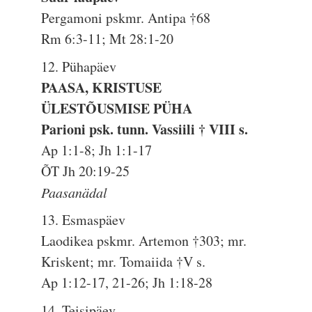
Pergamoni pskmr. Antipa †68
Rm 6:3-11; Mt 28:1-20
12. Pühapäev
PAASA, KRISTUSE
ÜLESTÕUSMISE PÜHA
Parioni psk. tunn. Vassiili † VIII s.
Ap 1:1-8; Jh 1:1-17
ÕT Jh 20:19-25
Paasanädal
13. Esmaspäev
Laodikea pskmr. Artemon †303; mr.
Kriskent; mr. Tomaiida †V s.
Ap 1:12-17, 21-26; Jh 1:18-28
14. Teisipäev