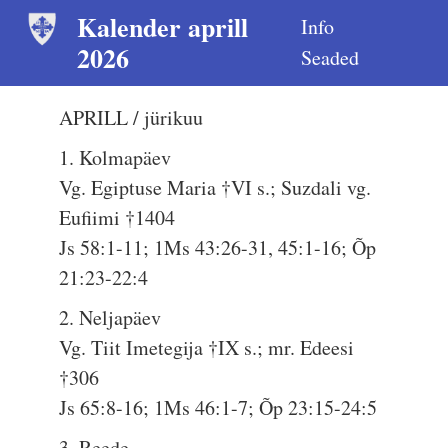
Kalender aprill
Info
2026
Seaded
APRILL / jürikuu
1. Kolmapäev
Vg. Egiptuse Maria †VI s.; Suzdali vg.
Eufiimi †1404
Js 58:1-11; 1Ms 43:26-31, 45:1-16; Õp
21:23-22:4
2. Neljapäev
Vg. Tiit Imetegija †IX s.; mr. Edeesi
†306
Js 65:8-16; 1Ms 46:1-7; Õp 23:15-24:5
3. Reede