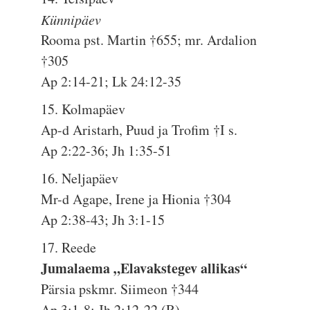
Künnipäev
Rooma pst. Martin †655; mr. Ardalion
†305
Ap 2:14-21; Lk 24:12-35
15. Kolmapäev
Ap-d Aristarh, Puud ja Trofim †I s.
Ap 2:22-36; Jh 1:35-51
16. Neljapäev
Mr-d Agape, Irene ja Hionia †304
Ap 2:38-43; Jh 3:1-15
17. Reede
Jumalaema „Elavakstegev allikas“
Pärsia pskmr. Siimeon †344
Ap 3:1-8; Jh 2:12-22 (R)