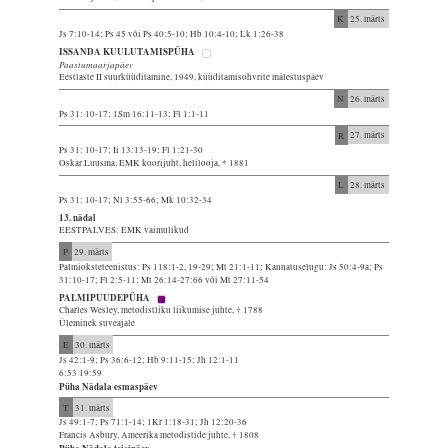
K
25. märts
Js 7:10-14; Ps 45 või Ps 40:5-10; Hb 10:4-10; Lk 1:26-38
ISSANDA KUULUTAMISPÜHA
Paastumaarjapäev
Eestlaste II suurküüditamine, 1949, küüditamisohvrite mälestuspäev
N
26. märts
Ps 31: 10-17; 1Sm 16:11-13; Fl 1:1-11
R
27. märts
Ps 31: 10-17; Ii 13:13-19; Fl 1:21-30
Oskar Luusma, EMK koorijuht, helilooja, * 1881
L
28. märts
Ps 31: 10-17; Nl 3:55-66; Mk 10:32-34
13. nädal
EESTPALVES: EMK vaimulikud
P
29. märts
Palmioksteteenistus: Ps 118:1-2, 19-29; Mt 21:1-11; Kannatuselugu: Js 50:4-9a; Ps
31:10-17; Fl 2:5-11; Mt 26:14-27:66 või Mt 27:11-54
PALMIPUUDEPÜHA
Charles Wesley, metodistliku liikumise juhte, † 1788
Üleminek suveajale
E
30. märts
Js 42:1-9; Ps 36:6-12; Hb 9:11-15; Jh 12:1-11
6:53 19:59
Püha Nädala esmaspäev
T
31. märts
Js 49:1-7; Ps 71:1-14; 1Kr 1:18-31; Jh 12:20-36
Francis Asbury, Ameerika metodistide juhte, † 1808