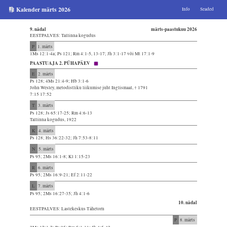
Kalender märts 2026
Info
Seaded
9. nädal
märts-paastukuu 2026
EESTPALVES: Tallinna kogudus
P
1. märts
1Ms 12:1-4a; Ps 121; Rm 4:1-5, 13-17; Jh 3:1-17 või Mt 17:1-9
PAASTUAJA 2. PÜHAPÄEV
E
2. märts
Ps 128; 4Ms 21:4-9; Hb 3:1-6
John Wesley, metodistliku liikumise juht Inglismaal, † 1791
7:15 17:52
T
3. märts
Ps 128; Js 65:17-25; Rm 4:6-13
Tallinna kogudus, 1922
K
4. märts
Ps 128; Hs 36:22-32; Jh 7:53-8:11
N
5. märts
Ps 95; 2Ms 16:1-8; Kl 1:15-23
R
6. märts
Ps 95; 2Ms 16:9-21; Ef 2:11-22
L
7. märts
Ps 95; 2Ms 16:27-35; Jh 4:1-6
10. nädal
EESTPALVES: Lastekeskus Tähetorn
P
8. märts