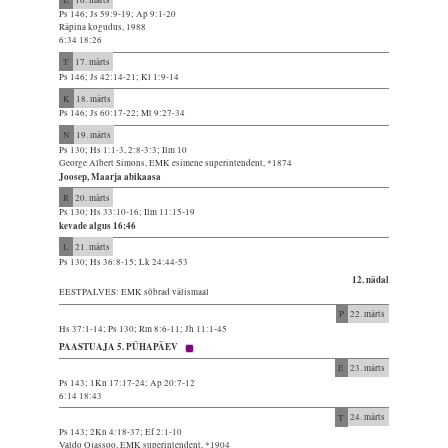
Ps 146; Js 59:9-19; Ap 9:1-20
Räpina kogudus, 1988
6:34 18:26
T
17. märts
Ps 146; Js 42:14-21; Kl 1:9-14
K
18. märts
Ps 146; Js 60:17-22; Mt 9:27-34
N
19. märts
Ps 130; Hs 1:1-3, 2:8-3:3; Ilm 10
George Albert Simons, EMK esimene superintendent, *1874
Joosep, Maarja abikaasa
R
20. märts
Ps 130; Hs 33:10-16; Ilm 11:15-19
kevade algus 16:46
L
21. märts
Ps 130; Hs 36:8-15; Lk 24:44-53
12. nädal
EESTPALVES: EMK sõbrad välismaal
P
22. märts
Hs 37:1-14; Ps 130; Rm 8:6-11; Jh 11:1-45
PAASTUAJA 5. PÜHAPÄEV
E
23. märts
Ps 143; 1Kn 17:17-24; Ap 20:7-12
6:14 18:43
T
24. märts
Ps 143; 2Kn 4:18-37; Ef 2:1-10
Valdo Ojassoo, EMK superintendent, *1904