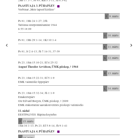
2Ms 17:1-7; Ps 95; Rm 5:1-11; Jh 4:5-42
PAASTUAJA 3. PÜHAPÄEV
Veebinar „Meie lapsed kirikus“
E
9. märts
Ps 81; 1Ms 24:1-27; 2Jh
Tallinna suurpommitamine 1944
6:55 18:09
T
10. märts
Ps 81; 1Ms 29:1-14; 1Kr 10:1-4
K
11. märts
Ps 81; Jr 2:4-13; Jh 7:14-31, 37-39
N
12. märts
Ps 23; 1Sm 15:10-21; Ef 4:25-32
August Theodor Arvidson, ÜMK piiskop, † 1964
R
13. märts
Ps 23; 1Sm 15:22-31; Ef 5:1-9
EMK vaimulike õppepäev
L
14. märts
Ps 23; 1Sm 15:32-34; Jh 1:1-9
Emakeelepäev
Ole Edvard Borgen, ÜMK piiskop, † 2009
EMK erakorraline aastakonverents piiskopi valimiseks
11. nädal
EESTPALVES: Räpina kogudus
P
15. märts
1Sm 16:1-13; Ps 23; Ef 5:8-14; Jh 9:1-41
PAASTUAJA 4. PÜHAPÄEV
E
16. märts