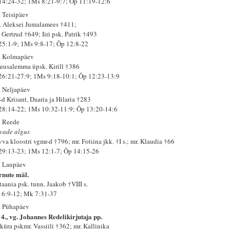
 14:24-32; 1Ms 8:21-9:7; Õp 11:19-12:6
. Teisipäev
. Aleksei Jumalamees †411;
 Gertrud †649; Iiri psk. Patrik †493
 25:1-9; 1Ms 9:8-17; Õp 12:8-22
. Kolmapäev
ruusalemma üpsk. Kirill †386
 26:21-27:9; 1Ms 9:18-10:1; Õp 12:23-13:9
. Neljapäev
-d Krisant, Daaria ja Hilaria †283
 28:14-22; 1Ms 10:32-11:9; Õp 13:20-14:6
. Reede
vade algus
vva kloostri vgmr-d †796; mr. Fotiina jkk. †I s.; mr. Klaudia †66
 29:13-23; 1Ms 12:1-7; Õp 14:15-26
. Laupäev
rnute mäl.
taania psk. tunn. Jaakob †VIII s.
 6:9-12; Mk 7:31-37
. Pühapäev
 4., vg. Johannes Redelikirjutaja pp.
küra pskmr. Vassiili †362; mr. Kallinika