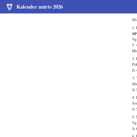
Kalender märts 2026
MÄ
1.
SP
Vg
5.
Hb
2.
Ps
Js
3.
Mr
Js
4.
Jo
Js
5.
Vgm
Js
6.