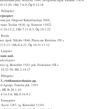
 10:12-20; 1Ms 7:6-9; Õp 9:12-18
. Neljapäev
rjusepäev
oma pst. Grigoori Kahekõneleja †604;
. tunn. Teofan †818; vg. Siimeon †1022
 11:10-12:2; 1Ms 7:11-8:3; Õp 10:1-22
. Reede
st. üpsk. Nikifor †846; Pärsia mr. Kristiina †IV s.
 13:2-13; 1Ms 8:4-21; Õp 10:31-11:12
. Laupäev
rnute mäl.
akeelepäev
rsia vg. Benedikt †543; psk. Euskimon †IX s.
 10:32-38; Mk 2:14-17
. Pühapäev
 3., ristikummardamise pp.
-d Agaapi, Timolai jkk. †303
 v. HE Jh 20:1-10
 4:14-5:6; Mk 8:34-9:1
. Esmaspäev
. Savin †287; vg. Kristodul †1101