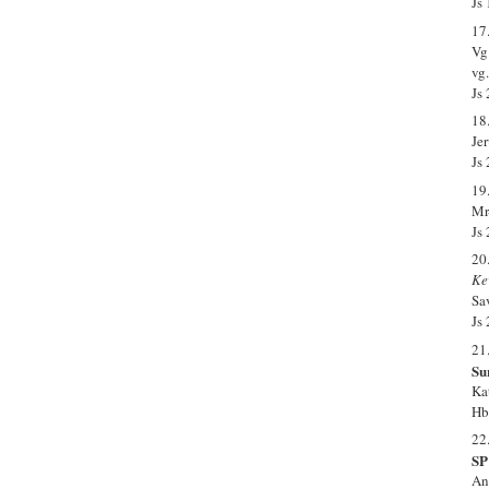
Js
17
Vg
vg.
Js
18
Je
Js
19
Mr
Js
20
Ke
Sa
Js
21
Su
Ka
Hb
22
SP
An