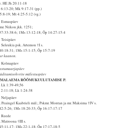
 v. HE Jh 20:11-18
 6:13-20; Mk 9:17-31 (pp.)
 5:8-19; Mt 4:25-5:12 (vg.)
. Esmaspäev
mr. Niikon jkk. †251;
 37:33-38:6; 1Ms 13:12-18; Õp 14:27-15:4
. Teisipäev
. Seleukia psk. Artemon †I s.
 40:18-31; 1Ms 15:1-15; Õp 15:7-19
ur kaanon.
. Kolmapäev
astumaarjapäev
üditamisohvrite mälestuspäev
UMALAEMA RÕÕMUKUULUTAMISE P.
 Lk 1:39-49,56
 2:11-18; Lk 1:24-38
. Neljapäev
. Peaingel Kaabrieli mäl.; Pskmr. Montan ja mr. Maksima †IV s.
 42:5-26; 1Ms 18:20-33; Õp 16:17-17:17
. Reede
. Matroona †III s.
 45:11-17; 1Ms 22:1-18; Õp 17:17-18:5