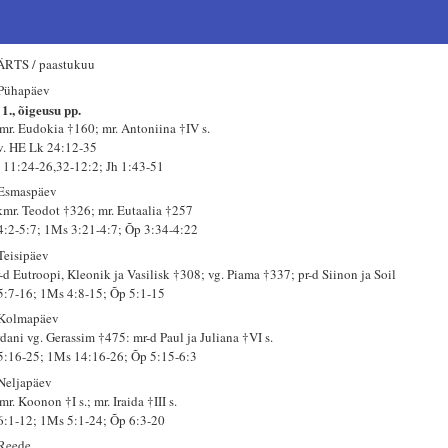
RTS / paastukuu
 Pühapäev
 1., õigeusu pp.
mr. Eudokia †160; mr. Antoniina †IV s.
 v. HE Lk 24:12-35
 11:24-26,32-12:2; Jh 1:43-51
 Esmaspäev
kmr. Teodot †326; mr. Eutaalia †257
 4:2-5:7; 1Ms 3:21-4:7; Õp 3:34-4:22
 Teisipäev
-d Eutroopi, Kleonik ja Vasilisk †308; vg. Piama †337; pr-d Siinon ja Soil
 5:7-16; 1Ms 4:8-15; Õp 5:1-15
 Kolmapäev
rdani vg. Gerassim †475: mr-d Paul ja Juliana †VI s.
 5:16-25; 1Ms 14:16-26; Õp 5:15-6:3
 Neljapäev
r. Koonon †I s.; mr. Iraida †III s.
 6:1-12; 1Ms 5:1-24; Õp 6:3-20
 Reede