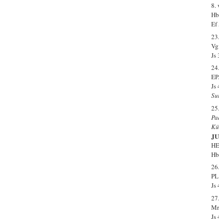
8.
Hb
Ef
23
Vg
Js
24
EP
Js
Su
25
Pa
Kü
J
HE
Hb
26
PL
Js
27
Mr
Js