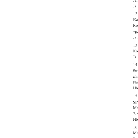
Js
12
Ko
Ro
vg
Js
13
Kon
Js
14
Su
Em
Nu
Hb
15
SP
Mr
7.
Hb
16
Mr