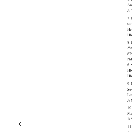
Am
Js
7.
Su
He
Hb
8.
Na
SP
Ni
6.
Hb
Hb
9.
Se
Li
Js
10
Mr
Js
11
Je