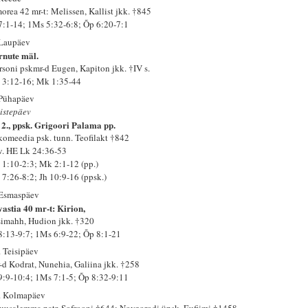
orea 42 mr-t: Melissen, Kallist jkk. †845
 7:1-14; 1Ms 5:32-6:8; Õp 6:20-7:1
 Laupäev
rnute mäl.
rsoni pskmr-d Eugen, Kapiton jkk. †IV s.
 3:12-16; Mk 1:35-44
 Pühapäev
istepäev
 2., ppsk. Grigoori Palama pp.
komeedia psk. tunn. Teofilakt †842
 v. HE Lk 24:36-53
 1:10-2:3; Mk 2:1-12 (pp.)
 7:26-8:2; Jh 10:9-16 (ppsk.)
 Esmaspäev
vastia 40 mr-t: Kirion,
simahh, Hudion jkk. †320
 8:13-9:7; 1Ms 6:9-22; Õp 8:1-21
. Teisipäev
-d Kodrat, Nunehia, Galiina jkk. †258
 9:9-10:4; 1Ms 7:1-5; Õp 8:32-9:11
. Kolmapäev
ruusalemma patr. Sofrooni †644; Novgorodi üpsk. Eufiimi †1458