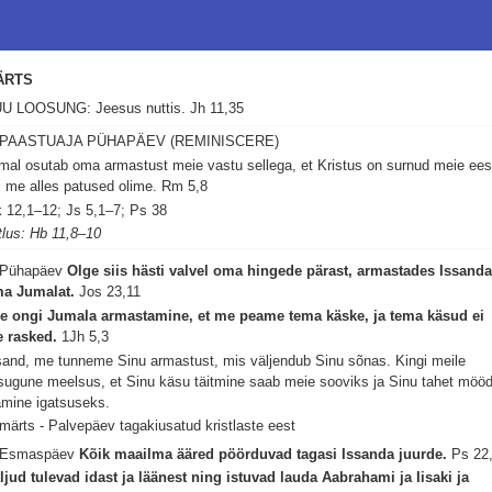
ÄRTS
U LOOSUNG: Jeesus nuttis.
Jh 11,35
 PAASTUAJA PÜHAPÄEV (REMINISCERE)
mal osutab oma armastust meie vastu sellega, et Kristus on surnud meie ees
i me alles patused olime.
Rm 5,8
 12,1–12; Js 5,1–7; Ps 38
tlus: Hb 11,8–10
 Pühapäev
Olge siis hästi valvel oma hingede pärast, armastades Issanda
a Jumalat.
Jos 23,11
e ongi Jumala armastamine, et me peame tema käske, ja tema käsud ei
e rasked.
1Jh 5,3
sand, me tunneme Sinu armastust, mis väljendub Sinu sõnas. Kingi meile
isugune meelsus, et Sinu käsu täitmine saab meie sooviks ja Sinu tahet möö
amine igatsuseks.
 märts - Palvepäev tagakiusatud kristlaste eest
 Esmaspäev
Kõik maailma ääred pöörduvad tagasi Issanda juurde.
Ps 22
ljud tulevad idast ja läänest ning istuvad lauda Aabrahami ja Iisaki ja