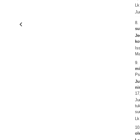
Lk
Ju
8.
su
Je
ko
Is
Ma
9.
mi
Ps
Ju
ni
17
Ju
tu
su
Lk
10
ol