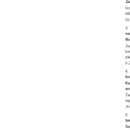
Ja
Is
lä
Gl
3.
va
Ri
Ju
ku
pä
Ii
4.
ku
Ku
en
Ta
la
Jh
5.
ta
Si