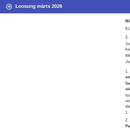
Loosung märts 2026
M
KU
2.
Ju
ku
Mk
Ju
1.
om
Se
ol
Is
ni
el
1.
2.
Pa