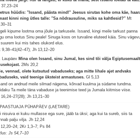
 37,23–24
etrus hüüdis: "Issand, päästa mind!" Jeesus sirutas kohe oma käe, haar
mast kinni ning ütles talle: "Sa nõdrausuline, miks sa kahtlesid?"
Mt
,30–31
geli kipume lootma oma jõule ja tarkusele. Issand, kingi meile tarkust panna
gu oma lootus Sinu peale! Sinuga koos on turvaline eluteed käia. Sinu vägev
 suurem kui mis tahes olukord elus.
 9,38–41(42–47); Jh 13,12–20
. Laupäev
Mina olen Issand, sinu Jumal, kes sind tõi välja Egiptusemaalt
jusekojast.
2Ms 20,2
ie, vennad, olete kutsutud vabaduseks; aga mitte lihale ajet andvaks
baduseks, vaid teenige üksteist armastuses.
Gl 5,13
sand on andnud meile silmad nägema, kõrvad kuulma ja südame tundma.
idaku Ta meile täna vabaduse ja teenimise teed ja Jumala kiitmise viise.
 16,24–27(28); Jh 13,21–30
 PAASTUAJA PÜHAPÄEV (LAETARE)
i nisuiva ei kuku mullasse ega sure, jääb ta üksi; aga kui ta sureb, siis ta
nnab palju vilja.
Jh 12,24
 12,20–24; 2Kr 1,3–7; Ps 84
tlus: Js 54,7–10