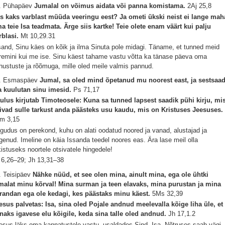
. Pühapäev
Jumalal on võimus aidata või panna komistama.
2Aj 25,8
s kaks varblast müüda veeringu eest? Ja ometi ükski neist ei lange mah
ma teie Isa teadmata. Ärge siis kartke! Teie olete enam väärt kui palju
rblasi.
Mt 10,29.31
sand, Sinu käes on kõik ja ilma Sinuta pole midagi. Täname, et tunned meid
remini kui me ise. Sinu käest tahame vastu võtta ka tänase päeva oma
hustuste ja rõõmuga, mille oled meile valmis pannud.
. Esmaspäev
Jumal, sa oled mind õpetanud mu noorest east, ja sestsaad
 kuulutan sinu imesid.
Ps 71,17
ulus kirjutab Timoteosele: Kuna sa tunned lapsest saadik pühi kirju, mi
ivad sulle tarkust anda päästeks usu kaudu, mis on Kristuses Jeesuses.
m 3,15
gudus on perekond, kuhu on alati oodatud noored ja vanad, alustajad ja
genud. Imeline on käia Issanda teedel noores eas. Ära lase meil olla
kistuseks noortele otsivatele hingedele!
 6,26–29; Jh 13,31–38
. Teisipäev
Nähke nüüd, et see olen mina, ainult mina, ega ole ühtki
malat minu kõrval! Mina surman ja teen elavaks, mina purustan ja mina
randan ega ole kedagi, kes päästaks minu käest.
5Ms 32,39
esus palvetas: Isa, sina oled Pojale andnud meelevalla kõige liha üle, et 
naks igavese elu kõigile, keda sina talle oled andnud.
Jh 17,1.2
esus läks oma kannatustele vastu, usaldades Sind, Isa. Nõtruses saab vägi