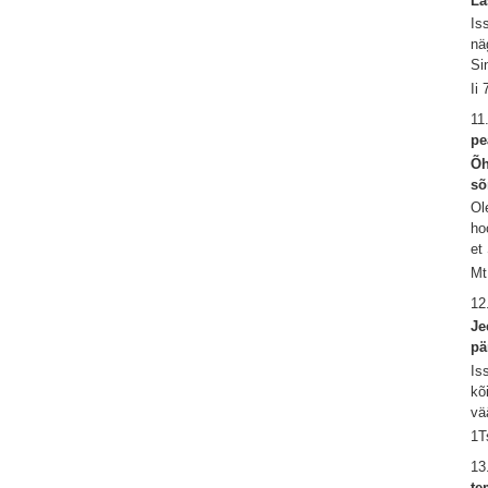
La
Is
nä
Si
Ii
11
pe
Õh
sõ
Ol
ho
et
Mt
12
Je
pä
Is
kõ
vä
1T
13
te