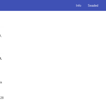
Info
Seaded
t,
t,
da
,28