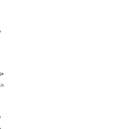
e
ja
.
Jh
s
u