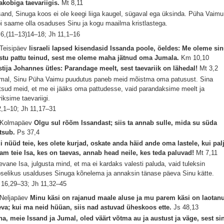
akobiga taevariigis.
Mt 8,11
sand, Sinuga koos ei ole keegi liiga kaugel, sügaval ega üksinda. Püha Vaimu
bi saame olla osaduses Sinu ja kogu maailma kristlastega.
 6,(11–13)14–18; Jh 11,1–16
 Teisipäev
Iisraeli lapsed kisendasid Issanda poole, öeldes: Me oleme si
stu pattu teinud, sest me oleme maha jätnud oma Jumala.
Km 10,10
stija Johannes ütles: Parandage meelt, sest taevariik on lähedal!
Mt 3,2
mal, Sinu Püha Vaimu puudutus paneb meid mõistma oma patusust. Sina
tsud meid, et me ei jääks oma pattudesse, vaid parandaksime meelt ja
riksime taevariigi.
 2,1–10; Jh 11,17–31
 Kolmapäev
Olgu sul rõõm Issandast; siis ta annab sulle, mida su süda
tsub.
Ps 37,4
i nüüd teie, kes olete kurjad, oskate anda häid ande oma lastele, kui pal
am teie Isa, kes on taevas, annab head neile, kes teda paluvad!
Mt 7,11
evane Isa, julgusta mind, et ma ei kardaks valesti paluda, vaid tuleksin
pselikus usalduses Sinuga kõnelema ja annaksin tänase päeva Sinu kätte.
 16,29–33; Jh 11,32–45
 Neljapäev
Minu käsi on rajanud maale aluse ja mu parem käsi on laotan
eva; kui ma neid hüüan, siis nad astuvad üheskoos ette.
Js 48,13
na, meie Issand ja Jumal, oled väärt võtma au ja austust ja väge, sest si