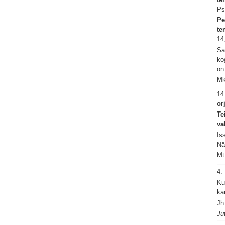
Ps
Pe
te
14
Sa
ko
on
Mk
14
or
Te
va
Is
Nä
Mt
4.
Ku
ka
Jh
Ju