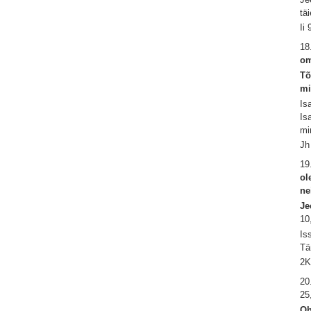
tä
Ii
18
o
Tõ
mi
Is
Is
mi
Jh
19
ol
ne
Je
10
Is
Tä
2K
20
25
Oh