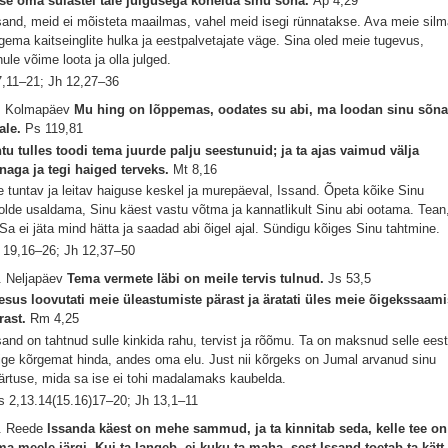
se oma sulastel täie julgusega kõnelda sinu sõna.
Ap 4,29
sand, meid ei mõisteta maailmas, vahel meid isegi rünnatakse. Ava meie sil
gema kaitseinglite hulka ja eestpalvetajate väge. Sina oled meie tugevus,
nule võime loota ja olla julged.
 7,11–21; Jh 12,27–36
. Kolmapäev
Mu hing on lõppemas, oodates su abi, ma loodan sinu sõn
ale.
Ps 119,81
tu tulles toodi tema juurde palju seestunuid; ja ta ajas vaimud välja
naga ja tegi haiged terveks.
Mt 8,16
e tuntav ja leitav haiguse keskel ja murepäeval, Issand. Õpeta kõike Sinu
olde usaldama, Sinu käest vastu võtma ja kannatlikult Sinu abi ootama. Tean
 Sa ei jäta mind hätta ja saadad abi õigel ajal. Sündigu kõiges Sinu tahtmine.
 19,16–26; Jh 12,37–50
. Neljapäev
Tema vermete läbi on meile tervis tulnud.
Js 53,5
esus loovutati meie üleastumiste pärast ja äratati üles meie õigekssaam
rast.
Rm 4,25
sand on tahtnud sulle kinkida rahu, tervist ja rõõmu. Ta on maksnud selle ees
ige kõrgemat hinda, andes oma elu. Just nii kõrgeks on Jumal arvanud sinu
ärtuse, mida sa ise ei tohi madalamaks kaubelda.
s 2,13.14(15.16)17–20; Jh 13,1–11
. Reede
Issanda käest on mehe sammud, ja ta kinnitab seda, kelle tee on
ma meele järgi. Kui ta langeb, ei kuku ta maha, sest Issand toetab ta kätt