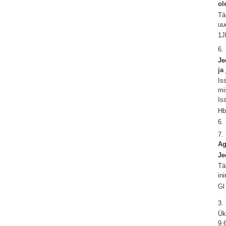
ol
Tä
uu
1J
6.
Je
ja
Is
mi
Is
Hb
6.
7.
Ag
Je
Tä
in
Gl
3.
Ük
9,