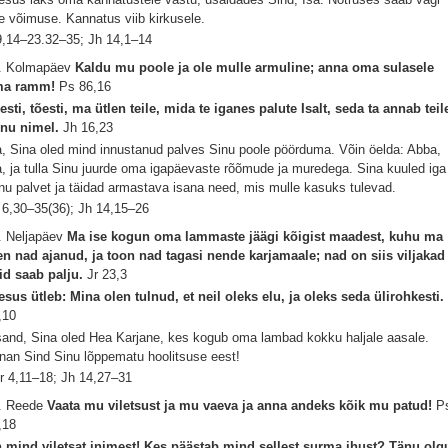
ie võimuse. Kannatus viib kirkusele.
 9,14–23.32–35; Jh 14,1–14
. Kolmapäev
Kaldu mu poole ja ole mulle armuline; anna oma sulasele
ma ramm!
Ps 86,16
esti, tõesti, ma ütlen teile, mida te iganes palute Isalt, seda ta annab teil
nu nimel.
Jh 16,23
a, Sina oled mind innustanud palves Sinu poole pöörduma. Võin öelda: Abba,
a, ja tulla Sinu juurde oma igapäevaste rõõmude ja muredega. Sina kuuled iga
nu palvet ja täidad armastava isana need, mis mulle kasuks tulevad.
 6,30–35(36); Jh 14,15–26
. Neljapäev
Ma ise kogun oma lammaste jäägi kõigist maadest, kuhu ma
en nad ajanud, ja toon nad tagasi nende karjamaale; nad on siis viljakad 
id saab palju.
Jr 23,3
esus ütleb: Mina olen tulnud, et neil oleks elu, ja oleks seda ülirohkesti
,10
sand, Sina oled Hea Karjane, kes kogub oma lambad kokku haljale aasale.
nan Sind Sinu lõppematu hoolitsuse eest!
r 4,11–18; Jh 14,27–31
. Reede
Vaata mu viletsust ja mu vaeva ja anna andeks kõik mu patud!
P
,18
 mind viletsat inimest! Kes päästab mind sellest surma ihust? Tänu olg