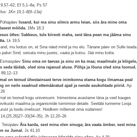
 9,57–62; Ef 5,1–8a; Ps 57
tlus: 1Kn 19,1–8(9–13a)
 Pühapäev
Issand, kui ma sinu silmis armu leian, siis ära mine oma
lasest mööda.
1Ms 18,3
esus ütles: Sakkeus, tule kiiresti maha, sest täna pean ma jääma sinu
tta.
Lk 19,5
sand, mu lootus on, et Sina näed mind ja mu elu. Tänane päev on Sulle teada
 palun Sind, seisata minu juures, vaata ja kutsu. Jää minu kotta.
 Esmaspäev
Sinu oma on taevas ja sinu on ka maa; maailmale ja kõigele
s seda täidab, oled sina rajanud aluse. Põhja ja lõuna oled sina loonud.
 89,12–13
mal on teinud ühestainsast terve inimkonna elama kogu ilmamaa peal
ng on neile seadnud ettemääratud ajad ja nende asukohtade piirid.
Ap
,26
mal on loonud kogu universumi. Inimestena avastame täna ja veel kauges
levikuski maailma ja organismide toimimise detaile. Seeläbi tunneme Looja
urust ja loodu imelisust. Hoidkem mõlemat oma südames!
 14,(25.26)27–33(34–35); Jh 12,20–26
. Teisipäev
Ära karda, sest mina olen sinuga; ära vaata ümber, sest mina
en su Jumal.
Js 41,10