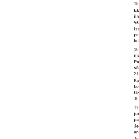
15
Ek
il
va
Is
pa
ko
16
ma
Pa
võ
2T
Ko
ko
ta
Jh
17
ju
pa
Je
an
Je