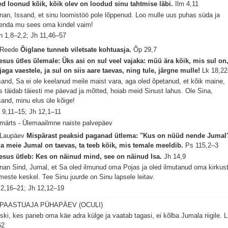
ed loonud kõik, kõik olev on loodud sinu tahtmise läbi.
Ilm 4,11
nan, Issand, et sinu loomistöö pole lõppenud. Loo mulle uus puhas süda ja
enda mu sees oma kindel vaim!
h 1,8–2,2; Jh 11,46–57
 Reede
Õiglane tunneb viletsate kohtuasja.
Õp 29,7
esus ütles ülemale: Üks asi on sul veel vajaka: müü ära kõik, mis sul on
 jaga vaestele, ja sul on siis aare taevas, ning tule, järgne mulle!
Lk 18,22
sand, Sa ei ole keelanud meile maist vara, aga oled õpetanud, et kõik maine,
s täidab täiesti me päevad ja mõtted, hoiab meid Sinust lahus. Ole Sina,
sand, minu elus üle kõige!
 9,11–15; Jh 12,1–11
 märts - Ülemaailmne naiste palvepäev
 Laupäev
Mispärast peaksid paganad ütlema: "Kus on nüüd nende Jumal
a meie Jumal on taevas, ta teeb kõik, mis temale meeldib.
Ps 115,2–3
esus ütleb: Kes on näinud mind, see on näinud Isa.
Jh 14,9
nan Sind, Jumal, et Sa oled ilmunud oma Pojas ja oled ilmutanud oma kirkus
imeste keskel. Tee Sinu juurde on Sinu lapsele leitav.
 2,16–21; Jh 12,12–19
 PAASTUAJA PÜHAPÄEV (OCULI)
ski, kes paneb oma käe adra külge ja vaatab tagasi, ei kõlba Jumala riigile.
L
62