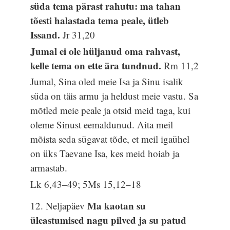
süda tema pärast rahutu: ma tahan
tõesti halastada tema peale, ütleb
Issand.
Jr 31,20
Jumal ei ole hüljanud oma rahvast,
kelle tema on ette ära tundnud.
Rm 11,2
Jumal, Sina oled meie Isa ja Sinu isalik
süda on täis armu ja heldust meie vastu. Sa
mõtled meie peale ja otsid meid taga, kui
oleme Sinust eemaldunud. Aita meil
mõista seda sügavat tõde, et meil igaühel
on üks Taevane Isa, kes meid hoiab ja
armastab.
Lk 6,43–49; 5Ms 15,12–18
Ma kaotan su
12. Neljapäev
üleastumised nagu pilved ja su patud