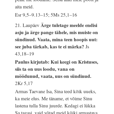
aita meid.
Esr 9,5–9.13–15; 5Ms 25,1–16
Ärge tuletage meelde endisi
21. Laupäev
asju ja ärge pange tähele, mis muiste on
sündinud. Vaata, mina teen hoopis uut:
see juba tärkab, kas te ei märka?
Js
43,18–19
Paulus kirjutab: Kui keegi on Kristuses,
siis ta on uus loodu, vana on
möödunud, vaata, uus on sündinud.
2Kr 5,17
Armas Taevane Isa, Sina teed kõik uueks,
ka meie elus. Me täname, et võime Sinu
lastena tulla Sinu juurde. Kedagi ei lükka
Sa tagasi, vaid võtad meid kõiki armastava