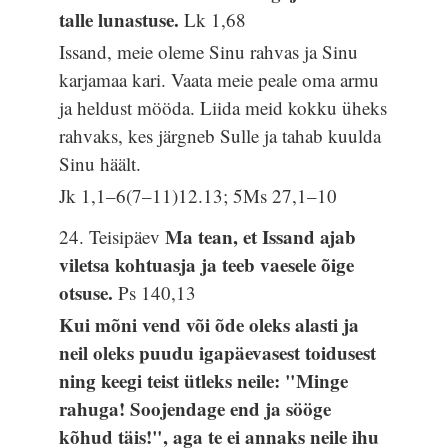
talle lunastuse.
Lk 1,68
Issand, meie oleme Sinu rahvas ja Sinu
karjamaa kari. Vaata meie peale oma armu
ja heldust mööda. Liida meid kokku üheks
rahvaks, kes järgneb Sulle ja tahab kuulda
Sinu häält.
Jk 1,1–6(7–11)12.13; 5Ms 27,1–10
Ma tean, et Issand ajab
24. Teisipäev
viletsa kohtuasja ja teeb vaesele õige
otsuse.
Ps 140,13
Kui mõni vend või õde oleks alasti ja
neil oleks puudu igapäevasest toidusest
ning keegi teist ütleks neile: "Minge
rahuga! Soojendage end ja sööge
kõhud täis!", aga te ei annaks neile ihu