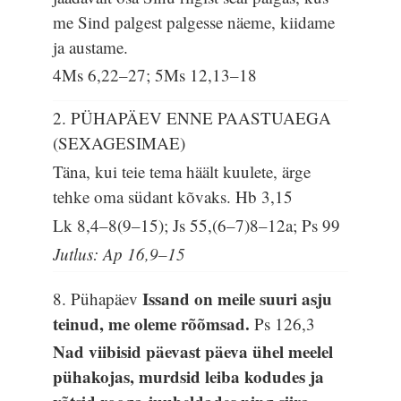
me Sind palgest palgesse näeme, kiidame
ja austame.
4Ms 6,22–27; 5Ms 12,13–18
2. PÜHAPÄEV ENNE PAASTUAEGA
(SEXAGESIMAE)
Täna, kui teie tema häält kuulete, ärge
tehke oma südant kõvaks.
Hb 3,15
Lk 8,4–8(9–15); Js 55,(6–7)8–12a; Ps 99
Jutlus: Ap 16,9–15
Issand on meile suuri asju
8. Pühapäev
teinud, me oleme rõõmsad.
Ps 126,3
Nad viibisid päevast päeva ühel meelel
pühakojas, murdsid leiba kodudes ja