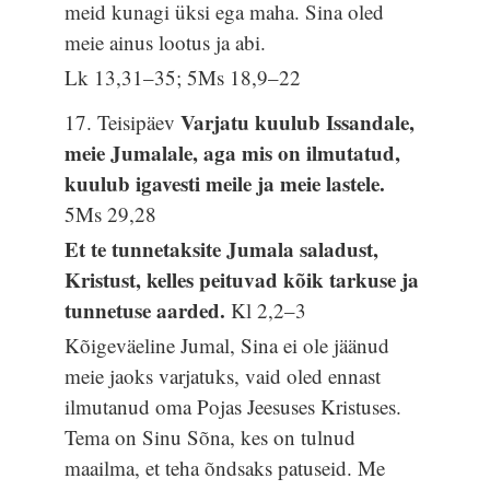
meid kunagi üksi ega maha. Sina oled
meie ainus lootus ja abi.
Lk 13,31–35; 5Ms 18,9–22
Varjatu kuulub Issandale,
17. Teisipäev
meie Jumalale, aga mis on ilmutatud,
kuulub igavesti meile ja meie lastele.
5Ms 29,28
Et te tunnetaksite Jumala saladust,
Kristust, kelles peituvad kõik tarkuse ja
tunnetuse aarded.
Kl 2,2–3
Kõigeväeline Jumal, Sina ei ole jäänud
meie jaoks varjatuks, vaid oled ennast
ilmutanud oma Pojas Jeesuses Kristuses.
Tema on Sinu Sõna, kes on tulnud
maailma, et teha õndsaks patuseid. Me