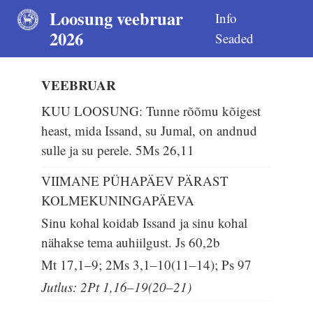
Loosung veebruar
Info
2026
Seaded
VEEBRUAR
KUU LOOSUNG: Tunne rõõmu kõigest
heast, mida Issand, su Jumal, on andnud
sulle ja su perele.
5Ms 26,11
VIIMANE PÜHAPÄEV PÄRAST
KOLMEKUNINGAPÄEVA
Sinu kohal koidab Issand ja sinu kohal
nähakse tema auhiilgust.
Js 60,2b
Mt 17,1–9; 2Ms 3,1–10(11–14); Ps 97
Jutlus: 2Pt 1,16–19(20–21)