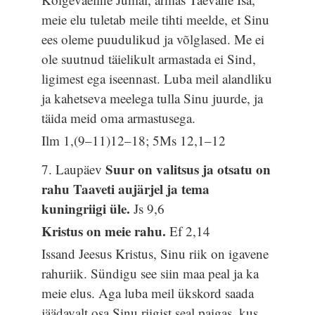
meie elu tuletab meile tihti meelde, et Sinu
ees oleme puudulikud ja võlglased. Me ei
ole suutnud täielikult armastada ei Sind,
ligimest ega iseennast. Luba meil alandliku
ja kahetseva meelega tulla Sinu juurde, ja
täida meid oma armastusega.
Ilm 1,(9–11)12–18; 5Ms 12,1–12
Suur on valitsus ja otsatu on
7. Laupäev
rahu Taaveti aujärjel ja tema
kuningriigi üle.
Js 9,6
Kristus on meie rahu.
Ef 2,14
Issand Jeesus Kristus, Sinu riik on igavene
rahuriik. Sündigu see siin maa peal ja ka
meie elus. Aga luba meil ükskord saada
jäädavalt osa Sinu riigist seal paigas, kus