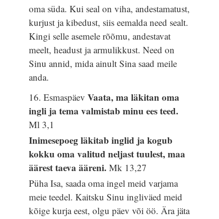
oma süda. Kui seal on viha, andestamatust,
kurjust ja kibedust, siis eemalda need sealt.
Kingi selle asemele rõõmu, andestavat
meelt, headust ja armulikkust. Need on
Sinu annid, mida ainult Sina saad meile
anda.
Vaata, ma läkitan oma
16. Esmaspäev
ingli ja tema valmistab minu ees teed.
Ml 3,1
Inimesepoeg läkitab inglid ja kogub
kokku oma valitud neljast tuulest, maa
äärest taeva ääreni.
Mk 13,27
Püha Isa, saada oma ingel meid varjama
meie teedel. Kaitsku Sinu ingliväed meid
kõige kurja eest, olgu päev või öö. Ära jäta