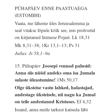
PÜHAPÄEV ENNE PAASTUAEGA
(ESTOMIHI)
Vaata, me läheme üles Jeruusalemma ja
seal viiakse lõpule kõik see, mis prohvetid
on kirjutanud Inimese Pojast.
Lk 18,31
Mk 8,31–38; 1Kr 13,1–13; Ps 31
Jutlus: Js 58,1–9a
Joosepi vennad palusid:
15. Pühapäev
Anna siis nüüd andeks oma isa Jumala
sulaste üleastumine!
1Ms 50,17
Olge üksteise vastu lahked, halastajad,
andestage üksteisele, nii nagu ka Jumal
on teile andestanud Kristuses.
Ef 4,32
Issand, anna meile tarkust katsuda läbi