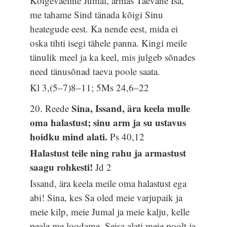
Kõigeväeline Jumal, armas Taevane Isa,
me tahame Sind tänada kõigi Sinu
heategude eest. Ka nende eest, mida ei
oska tihti isegi tähele panna. Kingi meile
tänulik meel ja ka keel, mis julgeb sõnades
need tänusõnad taeva poole saata.
Kl 3,(5–7)8–11; 5Ms 24,6–22
Sina, Issand, ära keela mulle
20. Reede
oma halastust; sinu arm ja su ustavus
hoidku mind alati.
Ps 40,12
Halastust teile ning rahu ja armastust
saagu rohkesti!
Jd 2
Issand, ära keela meile oma halastust ega
abi! Sina, kes Sa oled meie varjupaik ja
meie kilp, meie Jumal ja meie kalju, kelle
peale me loodame. Seisa alati meie poolt ja