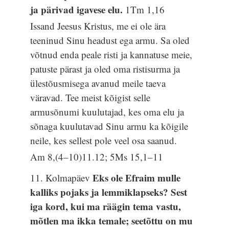
ja pärivad igavese elu.
1Tm 1,16
Issand Jeesus Kristus, me ei ole ära
teeninud Sinu headust ega armu. Sa oled
võtnud enda peale risti ja kannatuse meie,
patuste pärast ja oled oma ristisurma ja
ülestõusmisega avanud meile taeva
väravad. Tee meist kõigist selle
armusõnumi kuulutajad, kes oma elu ja
sõnaga kuulutavad Sinu armu ka kõigile
neile, kes sellest pole veel osa saanud.
Am 8,(4–10)11.12; 5Ms 15,1–11
Eks ole Efraim mulle
11. Kolmapäev
kalliks pojaks ja lemmiklapseks? Sest
iga kord, kui ma räägin tema vastu,
mõtlen ma ikka temale; seetõttu on mu