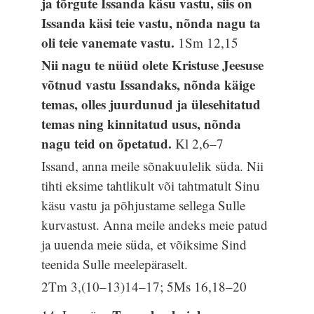
ja tõrgute Issanda käsu vastu, siis on
Issanda käsi teie vastu, nõnda nagu ta
oli teie vanemate vastu.
1Sm 12,15
Nii nagu te nüüd olete Kristuse Jeesuse
võtnud vastu Issandaks, nõnda käige
temas, olles juurdunud ja ülesehitatud
temas ning kinnitatud usus, nõnda
nagu teid on õpetatud.
Kl 2,6–7
Issand, anna meile sõnakuulelik süda. Nii
tihti eksime tahtlikult või tahtmatult Sinu
käsu vastu ja põhjustame sellega Sulle
kurvastust. Anna meile andeks meie patud
ja uuenda meie süda, et võiksime Sind
teenida Sulle meelepäraselt.
2Tm 3,(10–13)14–17; 5Ms 16,18–20