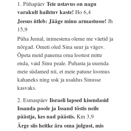
Teie ustavus on nagu
1. Pühapäev
varakult haihtuv kaste!
Ho 6,4
Jeesus ütleb: Jääge minu armastusse!
Jh
15,9
Püha Jumal, inimestena oleme me väetid ja
nõrgad. Ometi oled Sina suur ja vägev.
Õpeta meid panema oma lootust mitte
enda, vaid Sinu peale. Puhasta ja uuenda
meie südamed nii, et meie patune loomus
kahaneks ning usk ja usaldus Sinusse
kasvaks.
Iisraeli lapsed kisendasid
2. Esmaspäev
Issanda poole ja Issand tõstis neile
päästja, kes nad päästis.
Km 3,9
Ärge siis heitke ära oma julgust, mis