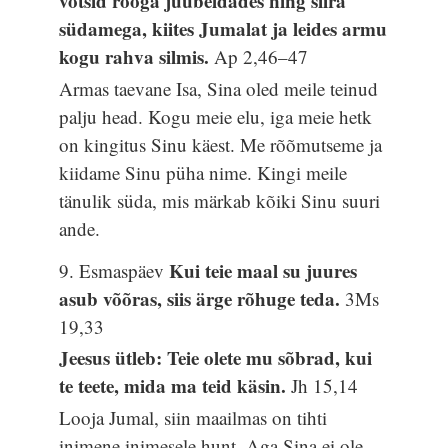
võtsid rooga juubeldades ning siira
südamega, kiites Jumalat ja leides armu
kogu rahva silmis.
Ap 2,46–47
Armas taevane Isa, Sina oled meile teinud
palju head. Kogu meie elu, iga meie hetk
on kingitus Sinu käest. Me rõõmutseme ja
kiidame Sinu püha nime. Kingi meile
tänulik süda, mis märkab kõiki Sinu suuri
ande.
Kui teie maal su juures
9. Esmaspäev
asub võõras, siis ärge rõhuge teda.
3Ms
19,33
Jeesus ütleb: Teie olete mu sõbrad, kui
te teete, mida ma teid käsin.
Jh 15,14
Looja Jumal, siin maailmas on tihti
inimene inimesele hunt. Aga Sina ei ole