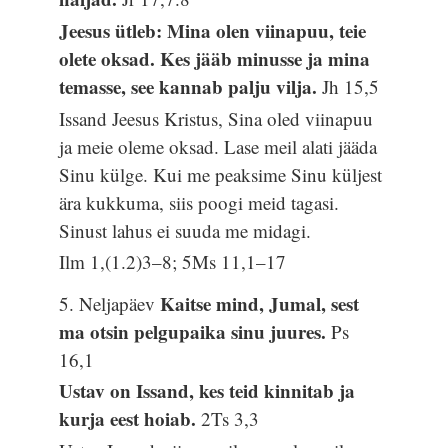
Jeesus ütleb: Mina olen viinapuu, teie
olete oksad. Kes jääb minusse ja mina
temasse, see kannab palju vilja.
Jh 15,5
Issand Jeesus Kristus, Sina oled viinapuu
ja meie oleme oksad. Lase meil alati jääda
Sinu külge. Kui me peaksime Sinu küljest
ära kukkuma, siis poogi meid tagasi.
Sinust lahus ei suuda me midagi.
Ilm 1,(1.2)3–8; 5Ms 11,1–17
Kaitse mind, Jumal, sest
5. Neljapäev
ma otsin pelgupaika sinu juures.
Ps
16,1
Ustav on Issand, kes teid kinnitab ja
kurja eest hoiab.
2Ts 3,3