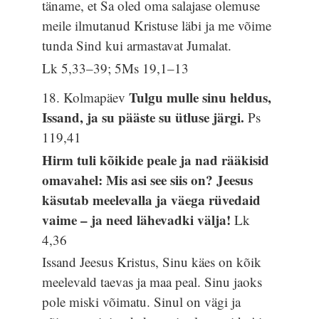
täname, et Sa oled oma salajase olemuse
meile ilmutanud Kristuse läbi ja me võime
tunda Sind kui armastavat Jumalat.
Lk 5,33–39; 5Ms 19,1–13
Tulgu mulle sinu heldus,
18. Kolmapäev
Issand, ja su pääste su ütluse järgi.
Ps
119,41
Hirm tuli kõikide peale ja nad rääkisid
omavahel: Mis asi see siis on? Jeesus
käsutab meelevalla ja väega rüvedaid
vaime – ja need lähevadki välja!
Lk
4,36
Issand Jeesus Kristus, Sinu käes on kõik
meelevald taevas ja maa peal. Sinu jaoks
pole miski võimatu. Sinul on vägi ja