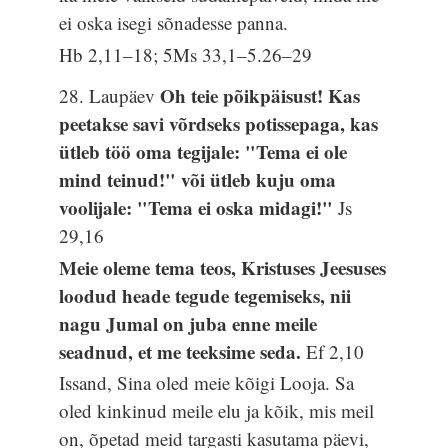
ei oska isegi sõnadesse panna.
Hb 2,11–18; 5Ms 33,1–5.26–29
Oh teie põikpäisust! Kas
28. Laupäev
peetakse savi võrdseks potissepaga, kas
ütleb töö oma tegijale: "Tema ei ole
mind teinud!" või ütleb kuju oma
voolijale: "Tema ei oska midagi!"
Js
29,16
Meie oleme tema teos, Kristuses Jeesuses
loodud heade tegude tegemiseks, nii
nagu Jumal on juba enne meile
seadnud, et me teeksime seda.
Ef 2,10
Issand, Sina oled meie kõigi Looja. Sa
oled kinkinud meile elu ja kõik, mis meil
on, õpetad meid targasti kasutama päevi,