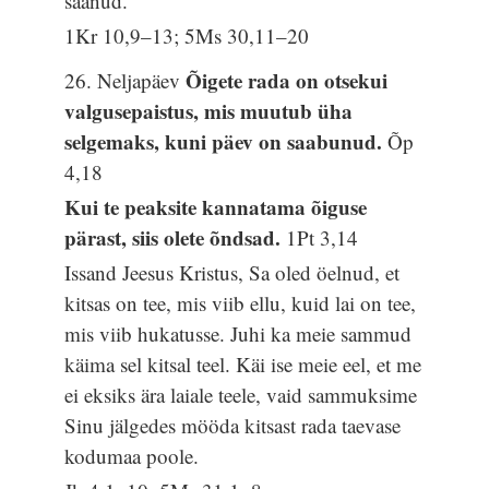
saanud.
1Kr 10,9–13; 5Ms 30,11–20
Õigete rada on otsekui
26. Neljapäev
valgusepaistus, mis muutub üha
selgemaks, kuni päev on saabunud.
Õp
4,18
Kui te peaksite kannatama õiguse
pärast, siis olete õndsad.
1Pt 3,14
Issand Jeesus Kristus, Sa oled öelnud, et
kitsas on tee, mis viib ellu, kuid lai on tee,
mis viib hukatusse. Juhi ka meie sammud
käima sel kitsal teel. Käi ise meie eel, et me
ei eksiks ära laiale teele, vaid sammuksime
Sinu jälgedes mööda kitsast rada taevase
kodumaa poole.