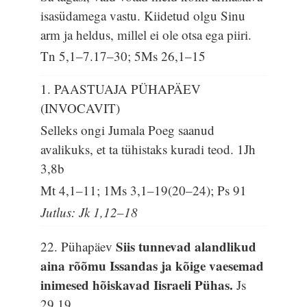
isasüdamega vastu. Kiidetud olgu Sinu
arm ja heldus, millel ei ole otsa ega piiri.
Tn 5,1–7.17–30; 5Ms 26,1–15
1. PAASTUAJA PÜHAPÄEV
(INVOCAVIT)
Selleks ongi Jumala Poeg saanud
avalikuks, et ta tühistaks kuradi teod.
1Jh
3,8b
Mt 4,1–11; 1Ms 3,1–19(20–24); Ps 91
Jutlus: Jk 1,12–18
Siis tunnevad alandlikud
22. Pühapäev
aina rõõmu Issandas ja kõige vaesemad
inimesed hõiskavad Iisraeli Pühas.
Js
29,19