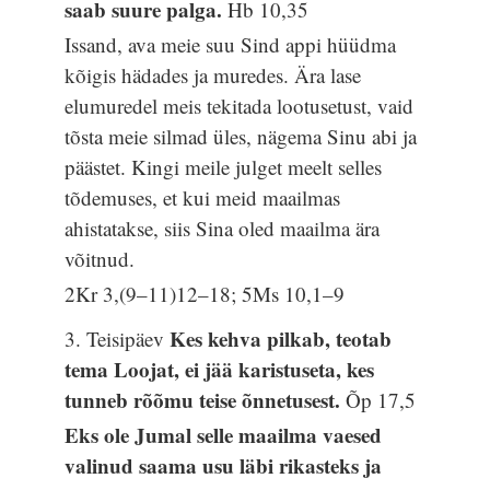
saab suure palga.
Hb 10,35
Issand, ava meie suu Sind appi hüüdma
kõigis hädades ja muredes. Ära lase
elumuredel meis tekitada lootusetust, vaid
tõsta meie silmad üles, nägema Sinu abi ja
päästet. Kingi meile julget meelt selles
tõdemuses, et kui meid maailmas
ahistatakse, siis Sina oled maailma ära
võitnud.
2Kr 3,(9–11)12–18; 5Ms 10,1–9
Kes kehva pilkab, teotab
3. Teisipäev
tema Loojat, ei jää karistuseta, kes
tunneb rõõmu teise õnnetusest.
Õp 17,5
Eks ole Jumal selle maailma vaesed
valinud saama usu läbi rikasteks ja