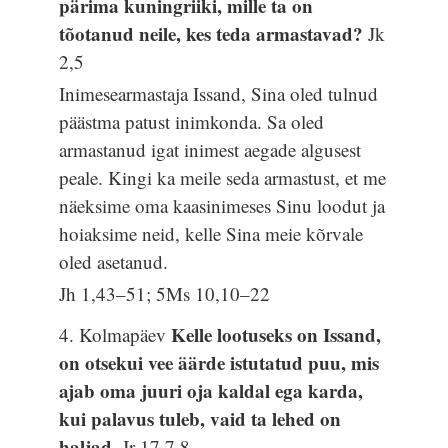
pärima kuningriiki, mille ta on
tõotanud neile, kes teda armastavad?
Jk
2,5
Inimesearmastaja Issand, Sina oled tulnud
päästma patust inimkonda. Sa oled
armastanud igat inimest aegade algusest
peale. Kingi ka meile seda armastust, et me
näeksime oma kaasinimeses Sinu loodut ja
hoiaksime neid, kelle Sina meie kõrvale
oled asetanud.
Jh 1,43–51; 5Ms 10,10–22
Kelle lootuseks on Issand,
4. Kolmapäev
on otsekui vee äärde istutatud puu, mis
ajab oma juuri oja kaldal ega karda,
kui palavus tuleb, vaid ta lehed on
haljad.
Jr 17,7.8