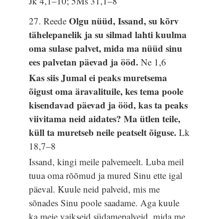
Jk 4,1–10; 5Ms 31,1–8
Olgu nüüd, Issand, su kõrv
27. Reede
tähelepanelik ja su silmad lahti kuulma
oma sulase palvet, mida ma nüüd sinu
ees palvetan päevad ja ööd.
Ne 1,6
Kas siis Jumal ei peaks muretsema
õigust oma äravalituile, kes tema poole
kisendavad päevad ja ööd, kas ta peaks
viivitama neid aidates? Ma ütlen teile,
küll ta muretseb neile peatselt õiguse.
Lk
18,7–8
Issand, kingi meile palvemeelt. Luba meil
tuua oma rõõmud ja mured Sinu ette igal
päeval. Kuule neid palveid, mis me
sõnades Sinu poole saadame. Aga kuule
ka meie vaikseid südamepalveid, mida me