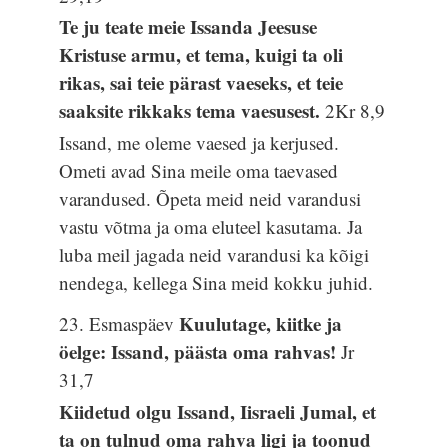
Te ju teate meie Issanda Jeesuse
Kristuse armu, et tema, kuigi ta oli
rikas, sai teie pärast vaeseks, et teie
saaksite rikkaks tema vaesusest.
2Kr 8,9
Issand, me oleme vaesed ja kerjused.
Ometi avad Sina meile oma taevased
varandused. Õpeta meid neid varandusi
vastu võtma ja oma eluteel kasutama. Ja
luba meil jagada neid varandusi ka kõigi
nendega, kellega Sina meid kokku juhid.
Kuulutage, kiitke ja
23. Esmaspäev
öelge: Issand, päästa oma rahvas!
Jr
31,7
Kiidetud olgu Issand, Iisraeli Jumal, et
ta on tulnud oma rahva ligi ja toonud