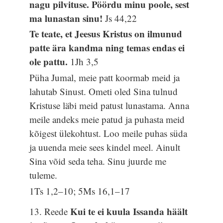
nagu pilvituse. Pöördu minu poole, sest
ma lunastan sinu!
Js 44,22
Te teate, et Jeesus Kristus on ilmunud
patte ära kandma ning temas endas ei
ole pattu.
1Jh 3,5
Püha Jumal, meie patt koormab meid ja
lahutab Sinust. Ometi oled Sina tulnud
Kristuse läbi meid patust lunastama. Anna
meile andeks meie patud ja puhasta meid
kõigest ülekohtust. Loo meile puhas süda
ja uuenda meie sees kindel meel. Ainult
Sina võid seda teha. Sinu juurde me
tuleme.
1Ts 1,2–10; 5Ms 16,1–17
Kui te ei kuula Issanda häält
13. Reede