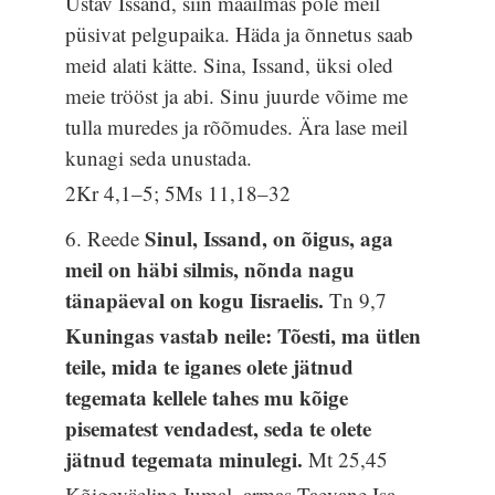
Ustav Issand, siin maailmas pole meil
püsivat pelgupaika. Häda ja õnnetus saab
meid alati kätte. Sina, Issand, üksi oled
meie trööst ja abi. Sinu juurde võime me
tulla muredes ja rõõmudes. Ära lase meil
kunagi seda unustada.
2Kr 4,1–5; 5Ms 11,18–32
Sinul, Issand, on õigus, aga
6. Reede
meil on häbi silmis, nõnda nagu
tänapäeval on kogu Iisraelis.
Tn 9,7
Kuningas vastab neile: Tõesti, ma ütlen
teile, mida te iganes olete jätnud
tegemata kellele tahes mu kõige
pisematest vendadest, seda te olete
jätnud tegemata minulegi.
Mt 25,45
Kõigeväeline Jumal, armas Taevane Isa,