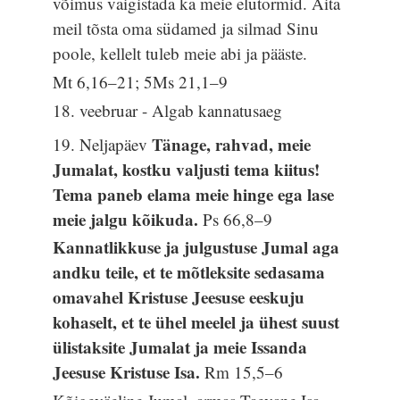
võimus vaigistada ka meie elutormid. Aita
meil tõsta oma südamed ja silmad Sinu
poole, kellelt tuleb meie abi ja pääste.
Mt 6,16–21; 5Ms 21,1–9
18. veebruar - Algab kannatusaeg
Tänage, rahvad, meie
19. Neljapäev
Jumalat, kostku valjusti tema kiitus!
Tema paneb elama meie hinge ega lase
meie jalgu kõikuda.
Ps 66,8–9
Kannatlikkuse ja julgustuse Jumal aga
andku teile, et te mõtleksite sedasama
omavahel Kristuse Jeesuse eeskuju
kohaselt, et te ühel meelel ja ühest suust
ülistaksite Jumalat ja meie Issanda
Jeesuse Kristuse Isa.
Rm 15,5–6