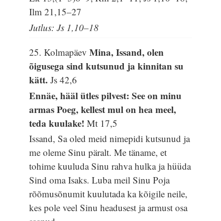
Ilm 21,15–27
Jutlus: Js 1,10–18
Mina, Issand, olen
25. Kolmapäev
õigusega sind kutsunud ja kinnitan su
kätt.
Js 42,6
Ennäe, hääl ütles pilvest: See on minu
armas Poeg, kellest mul on hea meel,
teda kuulake!
Mt 17,5
Issand, Sa oled meid nimepidi kutsunud ja
me oleme Sinu päralt. Me täname, et
tohime kuuluda Sinu rahva hulka ja hüüda
Sind oma Isaks. Luba meil Sinu Poja
rõõmusõnumit kuulutada ka kõigile neile,
kes pole veel Sinu headusest ja armust osa