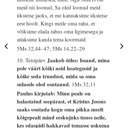
meid nii loonud, Sa oled loonud meid
üksteise jaoks, et me kannaksime üksteise
eest hoolt. Kingi meile oma rahu, et
võiksime elada rahus oma ligimesega ja
aitaksime kanda tema koormaid.
5Ms 32,44–47; 5Ms 14,22–29
Jaakob ütles: Issand, mina
10. Teisipäev
pole väärt kõiki neid heategusid ja
kõike seda truudust, mida sa oma
sulasele oled osutanud.
1Ms 32,11
Paulus kirjutab: Minu peale on
halastatud seepärast, et Kristus Jeesus
saaks osutada kogu oma pikka meelt
kõigepealt mind eeskujuks tuues neile,
kes edaspidi hakkavad temasse uskuma