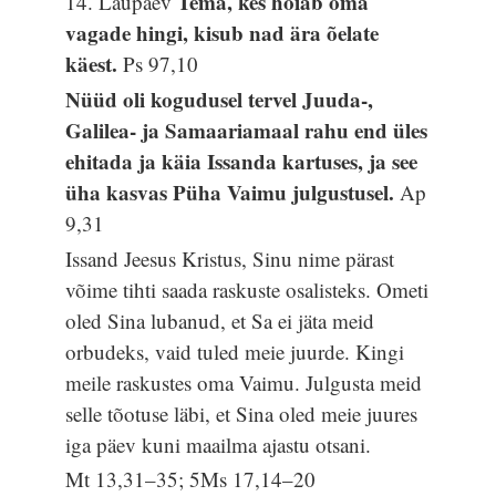
Tema, kes hoiab oma
14. Laupäev
vagade hingi, kisub nad ära õelate
käest.
Ps 97,10
Nüüd oli kogudusel tervel Juuda-,
Galilea- ja Samaariamaal rahu end üles
ehitada ja käia Issanda kartuses, ja see
üha kasvas Püha Vaimu julgustusel.
Ap
9,31
Issand Jeesus Kristus, Sinu nime pärast
võime tihti saada raskuste osalisteks. Ometi
oled Sina lubanud, et Sa ei jäta meid
orbudeks, vaid tuled meie juurde. Kingi
meile raskustes oma Vaimu. Julgusta meid
selle tõotuse läbi, et Sina oled meie juures
iga päev kuni maailma ajastu otsani.
Mt 13,31–35; 5Ms 17,14–20