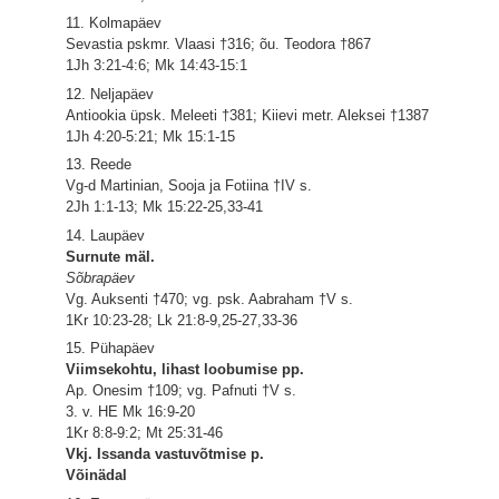
11. Kolmapäev
Sevastia pskmr. Vlaasi †316; õu. Teodora †867
1Jh 3:21-4:6; Mk 14:43-15:1
12. Neljapäev
Antiookia üpsk. Meleeti †381; Kiievi metr. Aleksei †1387
1Jh 4:20-5:21; Mk 15:1-15
13. Reede
Vg-d Martinian, Sooja ja Fotiina †IV s.
2Jh 1:1-13; Mk 15:22-25,33-41
14. Laupäev
Surnute mäl.
Sõbrapäev
Vg. Auksenti †470; vg. psk. Aabraham †V s.
1Kr 10:23-28; Lk 21:8-9,25-27,33-36
15. Pühapäev
Viimsekohtu, lihast loobumise pp.
Ap. Onesim †109; vg. Pafnuti †V s.
3. v. HE Mk 16:9-20
1Kr 8:8-9:2; Mt 25:31-46
Vkj. Issanda vastuvõtmise p.
Võinädal