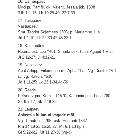
16. Esmaspäev
Mr-d pr. Pamfil, dk. Valent, Jesaja jkk. †308
3Jh 1:1-15; Lk 19:29-40, 22:7-39
17. Teisipäev
Vastlapäev
Smr. Teodor Sõjamees †306; p. Mariamne †I s.
Jd 1:1-10; Lk 22:39-42,45-23:1
18. Kolmapäev
Rooma pst. Leo †461; Sinada psk. tunn. Agapit †IV s.
Jl 2:12-27; Jl 4:12-21
19. Neljapäev
Ap-d Arhipp, Fiilemon ja mr. Apfia †I s.; Vg. Dositei †VII
s.; vg. Ravula †530
Jd 1:11-25; Lk 23:1-34,44-56
20. Reede
Petseri vgmr. Korniili †1570; Kataania psk. Leo †780
Sk 8:7-17; Sk 8:19-23
21. Laupäev
Askeesis hiilanud vagade mäl.
Vg. Timoteus †795; psk. Eustaati †337
Rm 14:19-23,16:25-27; Mt 6:1-13 (lp.)
Gl 5:22-6:2; Mt 11:27-30 (vg-d)