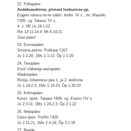
22. Pühapäev
Andeksandmise, piimast loobumise pp.
Eugeni värava mr-te säilm. leidm. IV s.; mr. Mauriiki
†305; vg. Talassi †V s.
4. v. HE Lk 24:1-12
Rm 13:11-14:4; Mt 6:14-21
Suur paast
23. Esmaspäev
Smürna pskmr. Polikarp †167
Js 1:1-20; 1Ms 1:1-13; Õp 1:1-20
24. Teisipäev
Eesti Vabariigi aastapäev
Madisepäev
Ristija Johannese pea 1. ja 2. leidmine
Js 1:19-2:3; 1Ms 1:14-23; Õp 1:20-33
25. Kolmapäev
Konst. üpsk. Taraasi †806; vg. Erasm †IV s.
Js 2:3-11; 1Ms 1:24-2:3; Õp 2:1-22
26. Neljapäev
Gaza üpsk. Porfiiri †420
Js 2:11-21; 1Ms 2:4-19; Õp 3:1-18
27. Reede