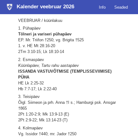
Kalender veebruar 2026
Info
Seaded
VEEBRUAR / küünlakuu
1. Pühapäev
Tölneri ja variseri pühapäev
EP. Mr. Triifon †250; vg. Brigita †525
1. v. HE Mt 28:16-20
2Tm 3:10-15; Lk 18:10-14
2. Esmaspäev
Küünlapäev, Tartu rahu aastapäev
ISSANDA VASTUVÕTMISE (TEMPLISSEVIIMISE)
PÜHA
HE Lk 2:25-32
Hb 7:7-17; Lk 2:22-40
3. Teisipäev
Õigl. Siimeon ja prh. Anna †I s.; Hamburgi psk. Ansgar
†865
2Pt 1:20-2:9; Mk 13:9-13 (E)
2Pt 2:9-22; Mk 13:14-23 (T)
4. Kolmapäev
Vg. Issidor †440; mr. Jador †250