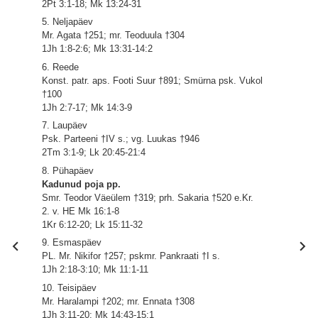
2Pt 3:1-18; Mk 13:24-31
5. Neljapäev
Mr. Agata †251; mr. Teoduula †304
1Jh 1:8-2:6; Mk 13:31-14:2
6. Reede
Konst. patr. aps. Footi Suur †891; Smürna psk. Vukol
†100
1Jh 2:7-17; Mk 14:3-9
7. Laupäev
Psk. Parteeni †IV s.; vg. Luukas †946
2Tm 3:1-9; Lk 20:45-21:4
8. Pühapäev
Kadunud poja pp.
Smr. Teodor Väeülem †319; prh. Sakaria †520 e.Kr.
2. v. HE Mk 16:1-8
1Kr 6:12-20; Lk 15:11-32
9. Esmaspäev
PL. Mr. Nikifor †257; pskmr. Pankraati †I s.
1Jh 2:18-3:10; Mk 11:1-11
10. Teisipäev
Mr. Haralampi †202; mr. Ennata †308
1Jh 3:11-20; Mk 14:43-15:1