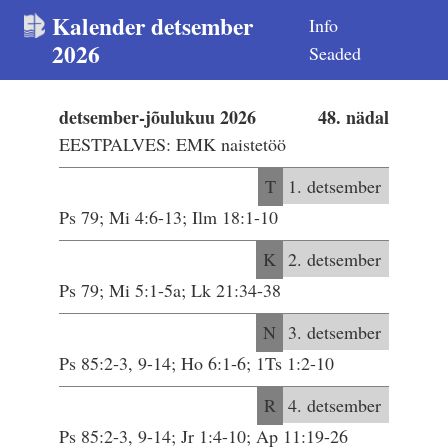
Kalender detsember
Info
2026
Seaded
detsember-jõulukuu 2026
48. nädal
EESTPALVES: EMK naistetöö
T
1. detsember
Ps 79; Mi 4:6-13; Ilm 18:1-10
K
2. detsember
Ps 79; Mi 5:1-5a; Lk 21:34-38
N
3. detsember
Ps 85:2-3, 9-14; Ho 6:1-6; 1Ts 1:2-10
R
4. detsember
Ps 85:2-3, 9-14; Jr 1:4-10; Ap 11:19-26