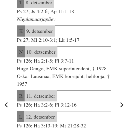
T
8. detsember
Ps 27; Js 4:2-6; Ap 11:1-18
Nigulamaarjapäev
K
9. detsember
Ps 27; Ml 2:10-3:1; Lk 1:5-17
N
10. detsember
Ps 126; Ha 2:1-5; Fl 3:7-11
Hugo Oengo, EMK superintendent, † 1978
Oskar Luusmaa, EMK koorijuht, helilooja, †
1957
R
11. detsember
Ps 126; Ha 3:2-6; Fl 3:12-16
L
12. detsember
Ps 126; Ha 3:13-19; Mt 21:28-32