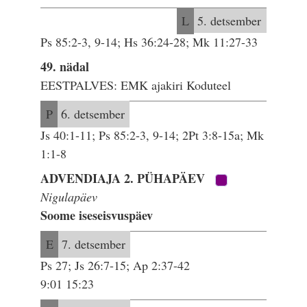
L
5. detsember
Ps 85:2-3, 9-14; Hs 36:24-28; Mk 11:27-33
49. nädal
EESTPALVES: EMK ajakiri Koduteel
P
6. detsember
Js 40:1-11; Ps 85:2-3, 9-14; 2Pt 3:8-15a; Mk
1:1-8
ADVENDIAJA 2. PÜHAPÄEV
Nigulapäev
Soome iseseisvuspäev
E
7. detsember
Ps 27; Js 26:7-15; Ap 2:37-42
9:01 15:23