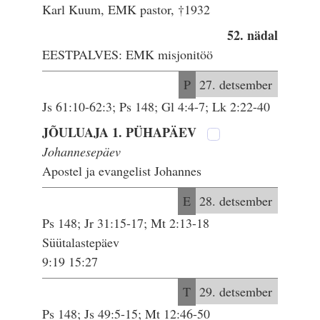
Karl Kuum, EMK pastor, †1932
52. nädal
EESTPALVES: EMK misjonitöö
P
27. detsember
Js 61:10-62:3; Ps 148; Gl 4:4-7; Lk 2:22-40
JÕULUAJA 1. PÜHAPÄEV
Johannesepäev
Apostel ja evangelist Johannes
E
28. detsember
Ps 148; Jr 31:15-17; Mt 2:13-18
Süütalastepäev
9:19 15:27
T
29. detsember
Ps 148; Js 49:5-15; Mt 12:46-50