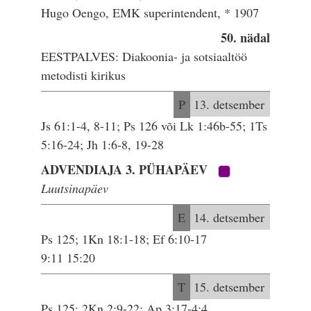
Hugo Oengo, EMK superintendent, * 1907
50. nädal
EESTPALVES: Diakoonia- ja sotsiaaltöö
metodisti kirikus
P
13. detsember
Js 61:1-4, 8-11; Ps 126 või Lk 1:46b-55; 1Ts
5:16-24; Jh 1:6-8, 19-28
ADVENDIAJA 3. PÜHAPÄEV
Luutsinapäev
E
14. detsember
Ps 125; 1Kn 18:1-18; Ef 6:10-17
9:11 15:20
T
15. detsember
Ps 125; 2Kn 2:9-22; Ap 3:17-4:4