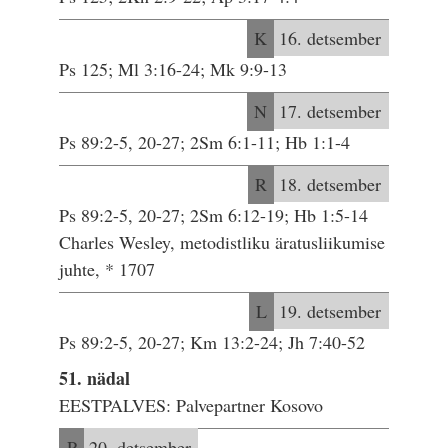
K
16. detsember
Ps 125; Ml 3:16-24; Mk 9:9-13
N
17. detsember
Ps 89:2-5, 20-27; 2Sm 6:1-11; Hb 1:1-4
R
18. detsember
Ps 89:2-5, 20-27; 2Sm 6:12-19; Hb 1:5-14
Charles Wesley, metodistliku äratusliikumise
juhte, * 1707
L
19. detsember
Ps 89:2-5, 20-27; Km 13:2-24; Jh 7:40-52
51. nädal
EESTPALVES: Palvepartner Kosovo
P
20. detsember