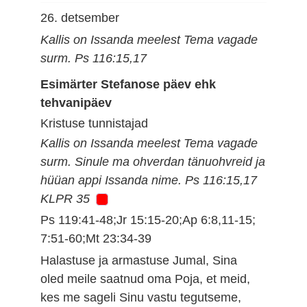
26. detsember
Kallis on Issanda meelest Tema vagade
surm. Ps 116:15,17
Esimärter Stefanose päev ehk
tehvanipäev
Kristuse tunnistajad
Kallis on Issanda meelest Tema vagade
surm. Sinule ma ohverdan tänuohvreid ja
hüüan appi Issanda nime. Ps 116:15,17
KLPR 35
Ps 119:41-48;Jr 15:15-20;Ap 6:8,11-15;
7:51-60;Mt 23:34-39
Halastuse ja armastuse Jumal, Sina
oled meile saatnud oma Poja, et meid,
kes me sageli Sinu vastu tegutseme,