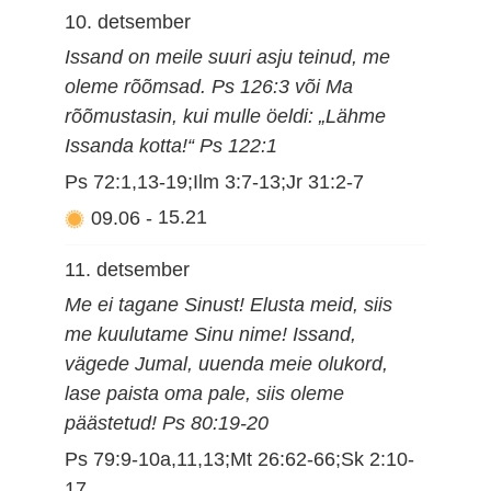
10. detsember
Issand on meile suuri asju teinud, me
oleme rõõmsad. Ps 126:3 või Ma
rõõmustasin, kui mulle öeldi: „Lähme
Issanda kotta!“ Ps 122:1
Ps 72:1,13-19;Ilm 3:7-13;Jr 31:2-7
09.06
-
15.21
11. detsember
Me ei tagane Sinust! Elusta meid, siis
me kuulutame Sinu nime! Issand,
vägede Jumal, uuenda meie olukord,
lase paista oma pale, siis oleme
päästetud! Ps 80:19-20
Ps 79:9-10a,11,13;Mt 26:62-66;Sk 2:10-
17