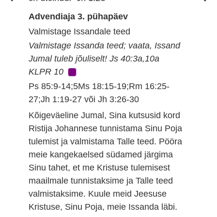
Advendiaja 3. pühapäev
Valmistage Issandale teed
Valmistage Issanda teed; vaata, Issand
Jumal tuleb jõuliselt! Js 40:3a,10a
KLPR 10
Ps 85:9-14;5Ms 18:15-19;Rm 16:25-
27;Jh 1:19-27 või Jh 3:26-30
Kõigeväeline Jumal, Sina kutsusid kord
Ristija Johannese tunnistama Sinu Poja
tulemist ja valmistama Talle teed. Pööra
meie kangekaelsed südamed järgima
Sinu tahet, et me Kristuse tulemisest
maailmale tunnistaksime ja Talle teed
valmistaksime. Kuule meid Jeesuse
Kristuse, Sinu Poja, meie Issanda läbi.