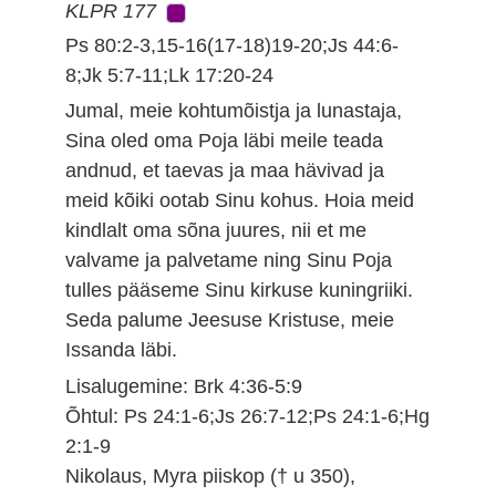
KLPR 177
Ps 80:2-3,15-16(17-18)19-20;Js 44:6-
8;Jk 5:7-11;Lk 17:20-24
Jumal, meie kohtumõistja ja lunastaja,
Sina oled oma Poja läbi meile teada
andnud, et taevas ja maa hävivad ja
meid kõiki ootab Sinu kohus. Hoia meid
kindlalt oma sõna juures, nii et me
valvame ja palvetame ning Sinu Poja
tulles pääseme Sinu kirkuse kuningriiki.
Seda palume Jeesuse Kristuse, meie
Issanda läbi.
Lisalugemine: Brk 4:36-5:9
Õhtul: Ps 24:1-6;Js 26:7-12;Ps 24:1-6;Hg
2:1-9
Nikolaus, Myra piiskop († u 350),