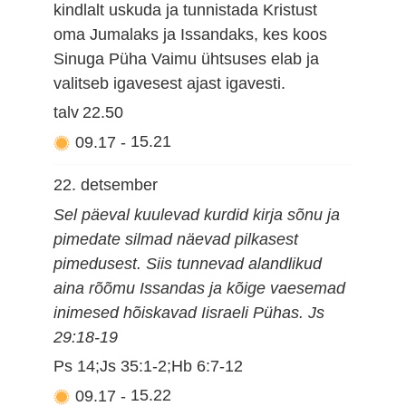
kindlalt uskuda ja tunnistada Kristust
oma Jumalaks ja Issandaks, kes koos
Sinuga Püha Vaimu ühtsuses elab ja
valitseb igavesest ajast igavesti.
talv
22.50
09.17
-
15.21
22. detsember
Sel päeval kuulevad kurdid kirja sõnu ja
pimedate silmad näevad pilkasest
pimedusest. Siis tunnevad alandlikud
aina rõõmu Issandas ja kõige vaesemad
inimesed hõiskavad Iisraeli Pühas. Js
29:18-19
Ps 14;Js 35:1-2;Hb 6:7-12
09.17
-
15.22