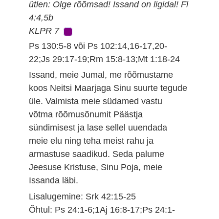
ütlen: Olge rõõmsad! Issand on ligidal! Fl
4:4,5b
KLPR 7
Ps 130:5-8 või Ps 102:14,16-17,20-
22;Js 29:17-19;Rm 15:8-13;Mt 1:18-24
Issand, meie Jumal, me rõõmustame
koos Neitsi Maarjaga Sinu suurte tegude
üle. Valmista meie südamed vastu
võtma rõõmusõnumit Päästja
sündimisest ja lase sellel uuendada
meie elu ning teha meist rahu ja
armastuse saadikud. Seda palume
Jeesuse Kristuse, Sinu Poja, meie
Issanda läbi.
Lisalugemine: Srk 42:15-25
Õhtul: Ps 24:1-6;1Aj 16:8-17;Ps 24:1-