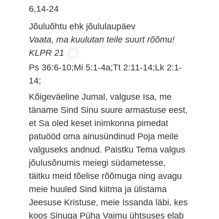
6,14-24
Jõuluõhtu ehk jõululaupäev
Vaata, ma kuulutan teile suurt rõõmu!
KLPR 21
Ps 36:6-10;Mi 5:1-4a;Tt 2:11-14;Lk 2:1-
14;
Kõigeväeline Jumal, valguse Isa, me
täname Sind Sinu suure armastuse eest,
et Sa oled keset inimkonna pimedat
patuööd oma ainusündinud Poja meile
valguseks andnud. Paistku Tema valgus
jõulusõnumis meiegi südametesse,
täitku meid tõelise rõõmuga ning avagu
meie huuled Sind kiitma ja ülistama
Jeesuse Kristuse, meie Issanda läbi, kes
koos Sinuga Püha Vaimu ühtsuses elab