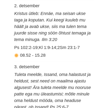
2. detsember
Kristus ütleb: Ennäe, ma seisan ukse
taga ja koputan. Kui keegi kuuleb mu
häält ja avab ukse, siis ma tulen tema
juurde sisse ning söön õhtust temaga ja
tema minuga. Ilm 3:20
Ps 102:2-19;Kl 1:9-14;2Sm 23:1-7
08.52
-
15.28
3. detsember
Tuleta meelde, Issand, oma halastust ja
heldust, sest need on maailma ajastu
algusest! Ära tuleta meelde mu nooruse
patte ega mu üleastumisi; mõtle minule
oma heldust mööda, oma headuse
pärast, oh Issand! Ps 25:6-7