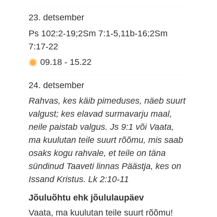
23. detsember
Ps 102:2-19;2Sm 7:1-5,11b-16;2Sm
7:17-22
09.18
-
15.22
24. detsember
Rahvas, kes käib pimeduses, näeb suurt
valgust; kes elavad surmavarju maal,
neile paistab valgus. Js 9:1 või Vaata,
ma kuulutan teile suurt rõõmu, mis saab
osaks kogu rahvale, et teile on täna
sündinud Taaveti linnas Päästja, kes on
Issand Kristus. Lk 2:10-11
Jõuluõhtu ehk jõululaupäev
Vaata, ma kuulutan teile suurt rõõmu!