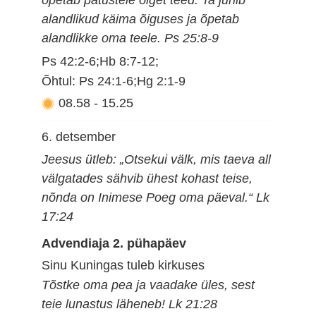
õpetab patustele õiget teed. Ta juhib
alandlikud käima õiguses ja õpetab
alandlikke oma teele. Ps 25:8-9
Ps 42:2-6;Hb 8:7-12;
Õhtul: Ps 24:1-6;Hg 2:1-9
08.58
-
15.25
6. detsember
Jeesus ütleb: „Otsekui välk, mis taeva all
välgatades sähvib ühest kohast teise,
nõnda on Inimese Poeg oma päeval.“ Lk
17:24
Advendiaja 2. pühapäev
Sinu Kuningas tuleb kirkuses
Tõstke oma pea ja vaadake üles, sest
teie lunastus läheneb! Lk 21:28