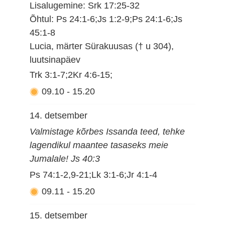
Lisalugemine: Srk 17:25-32
Õhtul: Ps 24:1-6;Js 1:2-9;Ps 24:1-6;Js
45:1-8
Lucia, märter Sürakuusas († u 304),
luutsinapäev
Trk 3:1-7;2Kr 4:6-15;
09.10
-
15.20
14. detsember
Valmistage kõrbes Issanda teed, tehke
lagendikul maantee tasaseks meie
Jumalale! Js 40:3
Ps 74:1-2,9-21;Lk 3:1-6;Jr 4:1-4
09.11
-
15.20
15. detsember