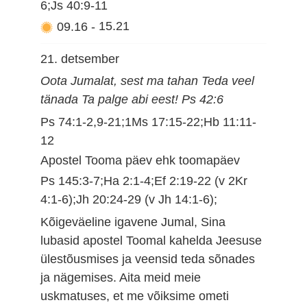
6;Js 40:9-11
09.16
-
15.21
21. detsember
Oota Jumalat, sest ma tahan Teda veel
tänada Ta palge abi eest! Ps 42:6
Ps 74:1-2,9-21;1Ms 17:15-22;Hb 11:11-
12
Apostel Tooma päev ehk toomapäev
Ps 145:3-7;Ha 2:1-4;Ef 2:19-22 (v 2Kr
4:1-6);Jh 20:24-29 (v Jh 14:1-6);
Kõigeväeline igavene Jumal, Sina
lubasid apostel Toomal kahelda Jeesuse
ülestõusmises ja veensid teda sõnades
ja nägemises. Aita meid meie
uskmatuses, et me võiksime ometi