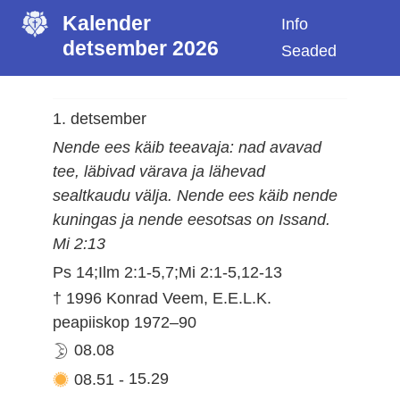
Kalender
Info
detsember 2026
Seaded
1. detsember
Nende ees käib teeavaja: nad avavad
tee, läbivad värava ja lähevad
sealtkaudu välja. Nende ees käib nende
kuningas ja nende eesotsas on Issand.
Mi 2:13
Ps 14;Ilm 2:1-5,7;Mi 2:1-5,12-13
† 1996 Konrad Veem, E.E.L.K.
peapiiskop 1972–90
08.08
08.51
-
15.29