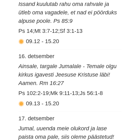
Issand kuulutab rahu oma rahvale ja
ütleb oma vagadele, et nad ei pöörduks
alpuse poole. Ps 85:9
Ps 14;Mt 3:7-12;Sf 3:1-13
09.12
-
15.20
16. detsember
Ainsale, targale Jumalale - Temale olgu
kirkus igavesti Jeesuse Kristuse läbi!
Aamen. Rm 16:27
Ps 102:2-19;Mk 9:11-13;Js 56:1-8
09.13
-
15.20
17. detsember
Jumal, uuenda meie olukord ja lase
paista oma pale, siis oleme päästetud!