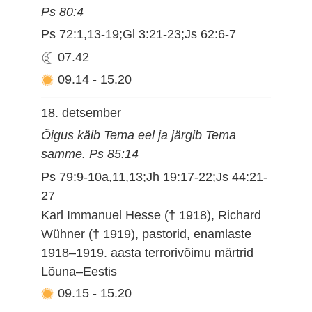
Ps 80:4
Ps 72:1,13-19;Gl 3:21-23;Js 62:6-7
07.42
09.14
-
15.20
18. detsember
Õigus käib Tema eel ja järgib Tema
samme. Ps 85:14
Ps 79:9-10a,11,13;Jh 19:17-22;Js 44:21-
27
Karl Immanuel Hesse († 1918), Richard
Wühner († 1919), pastorid, enamlaste
1918–1919. aasta terrorivõimu märtrid
Lõuna–Eestis
09.15
-
15.20