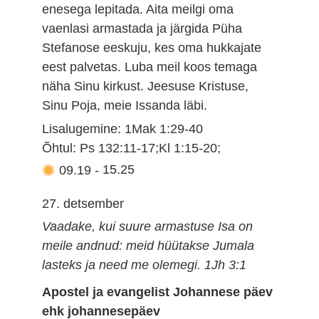
enesega lepitada. Aita meilgi oma
vaenlasi armastada ja järgida Püha
Stefanose eeskuju, kes oma hukkajate
eest palvetas. Luba meil koos temaga
näha Sinu kirkust. Jeesuse Kristuse,
Sinu Poja, meie Issanda läbi.
Lisalugemine: 1Mak 1:29-40
Õhtul: Ps 132:11-17;Kl 1:15-20;
09.19
-
15.25
27. detsember
Vaadake, kui suure armastuse Isa on
meile andnud: meid hüütakse Jumala
lasteks ja need me olemegi. 1Jh 3:1
Apostel ja evangelist Johannese päev
ehk johannesepäev