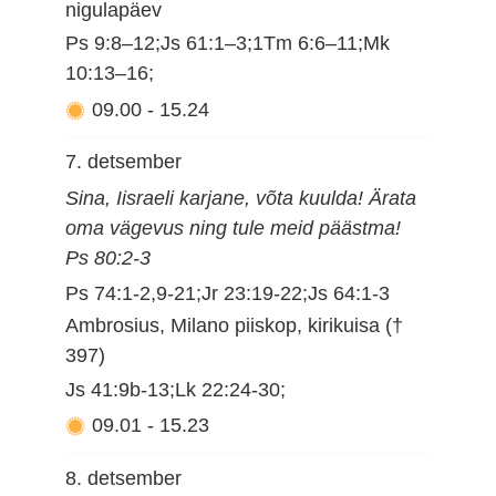
nigulapäev
Ps 9:8–12;Js 61:1–3;1Tm 6:6–11;Mk
10:13–16;
09.00
-
15.24
7. detsember
Sina, Iisraeli karjane, võta kuulda! Ärata
oma vägevus ning tule meid päästma!
Ps 80:2-3
Ps 74:1-2,9-21;Jr 23:19-22;Js 64:1-3
Ambrosius, Milano piiskop, kirikuisa (†
397)
Js 41:9b-13;Lk 22:24-30;
09.01
-
15.23
8. detsember