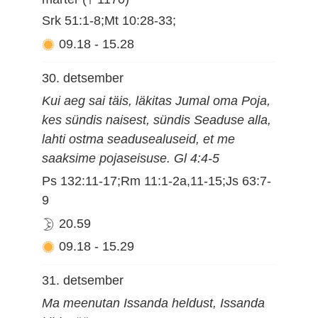
Srk 51:1-8;Mt 10:28-33;
09.18
-
15.28
30. detsember
Kui aeg sai täis, läkitas Jumal oma Poja,
kes sündis naisest, sündis Seaduse alla,
lahti ostma seadusealuseid, et me
saaksime pojaseisuse. Gl 4:4-5
Ps 132:11-17;Rm 11:1-2a,11-15;Js 63:7-
9
20.59
09.18
-
15.29
31. detsember
Ma meenutan Issanda heldust, Issanda