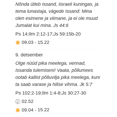
Nõnda ütleb Issand, Iisraeli kuningas, ja
tema lunastaja, vägede Issand: Mina
olen esimene ja viimane, ja ei ole muud
Jumalat kui mina. Js 44:6
Ps 14;Ilm 2:12-17;Js 59:15b-20
09.03
-
15.22
9. detsember
Olge nüüd pika meelega, vennad,
Issanda tulemiseni! Vaata, põllumees
ootab kallist põlluvilja pika meelega, kuni
ta saab varase ja hilise vihma. Jk 5:7
Ps 102:2-19;Ilm 1:4-8;Js 30:27-30
02.52
09.04
-
15.22