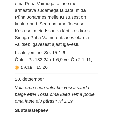
oma Püha Vaimuga ja lase meil
armastava südamega taibata, mida
Püha Johannes meile Kristusest on
kuulutanud. Seda palume Jeesuse
Kristuse, meie Issanda läbi, kes koos
Sinuga Püha Vaimu ühtsuses elab ja
valitseb igavesest ajast igavesti.
Lisalugemine: Srk 15:1-6
Õhtul: Ps 133;2Jh 1-6,9 või Õp 2:1-11;
09.19
-
15.26
28. detsember
Vala oma süda välja kui vesi Issanda
palge ette! Tõsta oma käed Tema poole
oma laste elu pärast! Nl 2:19
Süütalastepäev