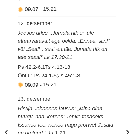
09.07
-
15.21
12. detsember
Jeesus ütles: „Jumala riik ei tule
ettearvatavalt ega öelda: „Ennäe, siin!“
või „Seal!“, sest ennäe, Jumala riik on
teie seas!“ Lk 17:20-21
Ps 42:2-6;1Ts 4:13-18;
Õhtul: Ps 24:1-6;Js 45:1-8
09.09
-
15.21
13. detsember
Ristija Johannes lausus: „Mina olen
hüüdja hääl kõrbes: Tehke tasaseks
Issanda tee, nõnda nagu prohvet Jesaja
on ütelnud.“ Jh 1:23