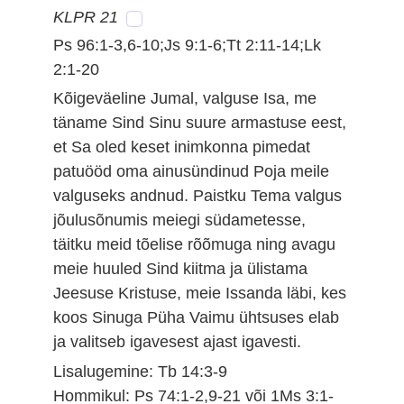
KLPR 21
Ps 96:1-3,6-10;Js 9:1-6;Tt 2:11-14;Lk
2:1-20
Kõigeväeline Jumal, valguse Isa, me
täname Sind Sinu suure armastuse eest,
et Sa oled keset inimkonna pimedat
patuööd oma ainusündinud Poja meile
valguseks andnud. Paistku Tema valgus
jõulusõnumis meiegi südametesse,
täitku meid tõelise rõõmuga ning avagu
meie huuled Sind kiitma ja ülistama
Jeesuse Kristuse, meie Issanda läbi, kes
koos Sinuga Püha Vaimu ühtsuses elab
ja valitseb igavesest ajast igavesti.
Lisalugemine: Tb 14:3-9
Hommikul: Ps 74:1-2,9-21 või 1Ms 3:1-