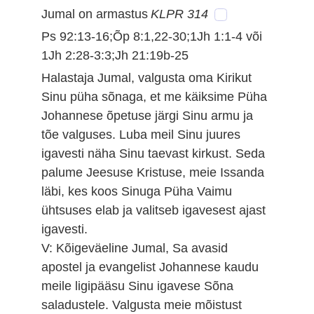
Jumal on armastus
KLPR 314
Ps 92:13-16;Õp 8:1,22-30;1Jh 1:1-4 või
1Jh 2:28-3:3;Jh 21:19b-25
Halastaja Jumal, valgusta oma Kirikut
Sinu püha sõnaga, et me käiksime Püha
Johannese õpetuse järgi Sinu armu ja
tõe valguses. Luba meil Sinu juures
igavesti näha Sinu taevast kirkust. Seda
palume Jeesuse Kristuse, meie Issanda
läbi, kes koos Sinuga Püha Vaimu
ühtsuses elab ja valitseb igavesest ajast
igavesti.
V: Kõigeväeline Jumal, Sa avasid
apostel ja evangelist Johannese kaudu
meile ligipääsu Sinu igavese Sõna
saladustele. Valgusta meie mõistust