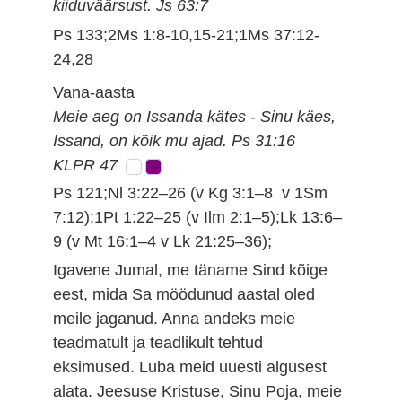
kiiduväärsust. Js 63:7
Ps 133;2Ms 1:8-10,15-21;1Ms 37:12-
24,28
Vana-aasta
Meie aeg on Issanda kätes - Sinu käes,
Issand, on kõik mu ajad. Ps 31:16
KLPR 47
Ps 121;Nl 3:22–26 (v Kg 3:1–8 v 1Sm
7:12);1Pt 1:22–25 (v Ilm 2:1–5);Lk 13:6–
9 (v Mt 16:1–4 v Lk 21:25–36);
Igavene Jumal, me täname Sind kõige
eest, mida Sa möödunud aastal oled
meile jaganud. Anna andeks meie
teadmatult ja teadlikult tehtud
eksimused. Luba meid uuesti algusest
alata. Jeesuse Kristuse, Sinu Poja, meie