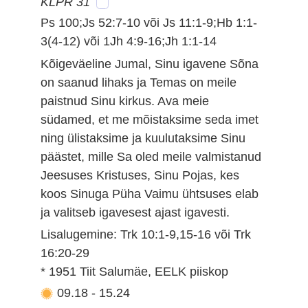
KLPR 31
Ps 100;Js 52:7-10 või Js 11:1-9;Hb 1:1-
3(4-12) või 1Jh 4:9-16;Jh 1:1-14
Kõigeväeline Jumal, Sinu igavene Sõna
on saanud lihaks ja Temas on meile
paistnud Sinu kirkus. Ava meie
südamed, et me mõistaksime seda imet
ning ülistaksime ja kuulutaksime Sinu
päästet, mille Sa oled meile valmistanud
Jeesuses Kristuses, Sinu Pojas, kes
koos Sinuga Püha Vaimu ühtsuses elab
ja valitseb igavesest ajast igavesti.
Lisalugemine: Trk 10:1-9,15-16 või Trk
16:20-29
* 1951 Tiit Salumäe, EELK piiskop
09.18
-
15.24