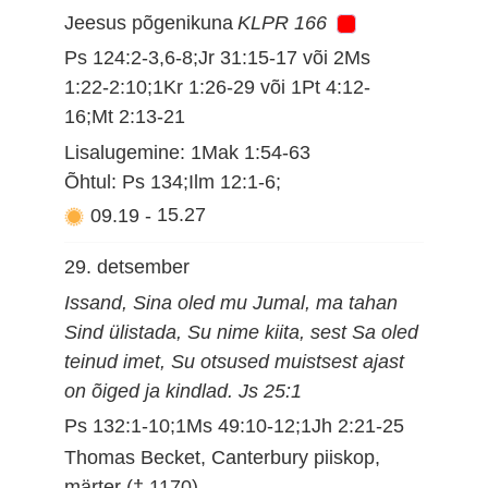
Jeesus põgenikuna
KLPR 166
Ps 124:2-3,6-8;Jr 31:15-17 või 2Ms
1:22-2:10;1Kr 1:26-29 või 1Pt 4:12-
16;Mt 2:13-21
Lisalugemine: 1Mak 1:54-63
Õhtul: Ps 134;Ilm 12:1-6;
09.19
-
15.27
29. detsember
Issand, Sina oled mu Jumal, ma tahan
Sind ülistada, Su nime kiita, sest Sa oled
teinud imet, Su otsused muistsest ajast
on õiged ja kindlad. Js 25:1
Ps 132:1-10;1Ms 49:10-12;1Jh 2:21-25
Thomas Becket, Canterbury piiskop,
märter († 1170)