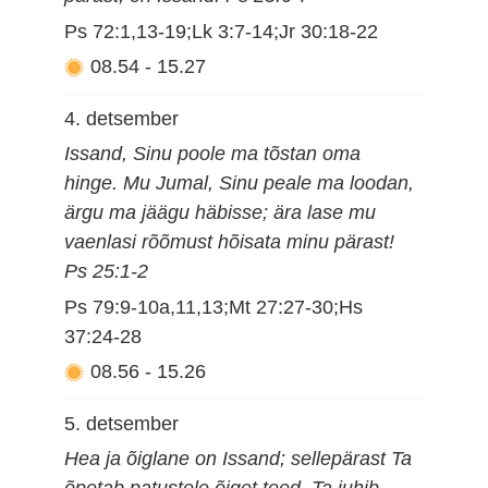
Ps 72:1,13-19;Lk 3:7-14;Jr 30:18-22
08.54
-
15.27
4. detsember
Issand, Sinu poole ma tõstan oma
hinge. Mu Jumal, Sinu peale ma loodan,
ärgu ma jäägu häbisse; ära lase mu
vaenlasi rõõmust hõisata minu pärast!
Ps 25:1-2
Ps 79:9-10a,11,13;Mt 27:27-30;Hs
37:24-28
08.56
-
15.26
5. detsember
Hea ja õiglane on Issand; sellepärast Ta