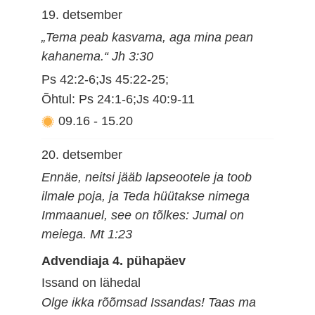
19. detsember
„Tema peab kasvama, aga mina pean
kahanema.“ Jh 3:30
Ps 42:2-6;Js 45:22-25;
Õhtul: Ps 24:1-6;Js 40:9-11
09.16
-
15.20
20. detsember
Ennäe, neitsi jääb lapseootele ja toob
ilmale poja, ja Teda hüütakse nimega
Immaanuel, see on tõlkes: Jumal on
meiega. Mt 1:23
Advendiaja 4. pühapäev
Issand on lähedal
Olge ikka rõõmsad Issandas! Taas ma