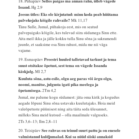
Selles paigas ma annan rahu, ütleb vägede
18. Pühapäev
Issand.
Hg 2,9
Jeesus ütles: Eks ole kirjutatud: minu koda peab hüütama
palvekojaks kõigile rahvaile?
Mk 11,17
Tänu Sulle, Jumal, pühakoja eest, mis on seatud
palvepaigaks kõigile, kes tulevad siira südamega Sinu ette.
Aita meil ikka ja jälle kokku tulla Sinu sõna ja sakramendi
juurde, et saaksime osa Sinu rahust, mida me nii väga
vajame.
Preestri huuled talletavad tarkust ja tema
19. Esmaspäev
suust otsitakse õpetust, sest tema on vägede Issanda
käskjalg.
Ml 2,7
Kuuluta sõna, astu esile, olgu aeg paras või ärgu olgu,
noomi, manitse, julgusta igati pika meelega ja
õpetamisega.
2Tm 4,2
Jumal, me palume kogu südamest: jäta oma kirik ja kogudus
aegade lõpuni Sinu sõna ustavaks kuulutajaks. Hoia meid
valeõpetuste püünisest ning aita täita seda ülesannet,
milleks Sina meid kutsud – olla maailmale valguseks.
2Ts 3,6–13; Ilm 2,8–11
See rahvas on teinud suurt pattu ja on enesele
20. Teisipäev
valmistanud kuldjumalad. Kui sa nüüd siiski annaksid