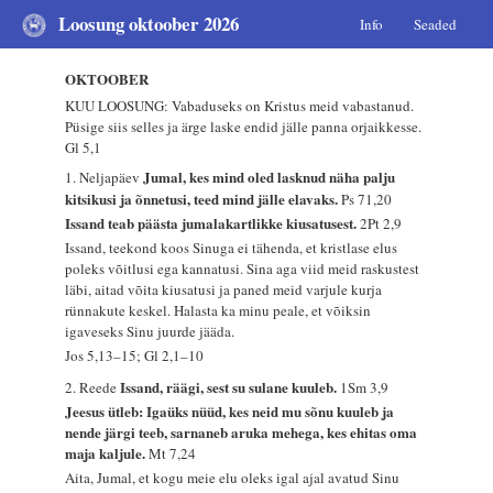
Loosung oktoober 2026
Info
Seaded
OKTOOBER
KUU LOOSUNG: Vabaduseks on Kristus meid vabastanud.
Püsige siis selles ja ärge laske endid jälle panna orjaikkesse.
Gl 5,1
Jumal, kes mind oled lasknud näha palju
1. Neljapäev
kitsikusi ja õnnetusi, teed mind jälle elavaks.
Ps 71,20
Issand teab päästa jumalakartlikke kiusatusest.
2Pt 2,9
Issand, teekond koos Sinuga ei tähenda, et kristlase elus
poleks võitlusi ega kannatusi. Sina aga viid meid raskustest
läbi, aitad võita kiusatusi ja paned meid varjule kurja
rünnakute keskel. Halasta ka minu peale, et võiksin
igaveseks Sinu juurde jääda.
Jos 5,13–15; Gl 2,1–10
Issand, räägi, sest su sulane kuuleb.
2. Reede
1Sm 3,9
Jeesus ütleb: Igaüks nüüd, kes neid mu sõnu kuuleb ja
nende järgi teeb, sarnaneb aruka mehega, kes ehitas oma
maja kaljule.
Mt 7,24
Aita, Jumal, et kogu meie elu oleks igal ajal avatud Sinu