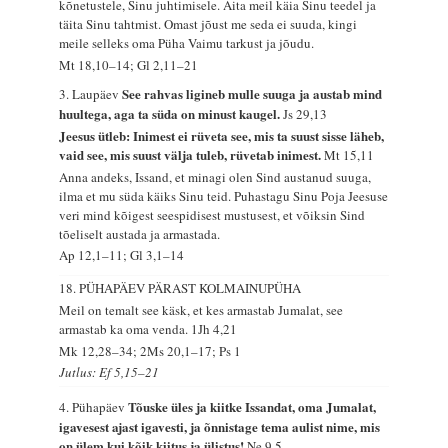
kõnetustele, Sinu juhtimisele. Aita meil käia Sinu teedel ja
täita Sinu tahtmist. Omast jõust me seda ei suuda, kingi
meile selleks oma Püha Vaimu tarkust ja jõudu.
Mt 18,10–14; Gl 2,11–21
See rahvas ligineb mulle suuga ja austab mind
3. Laupäev
huultega, aga ta süda on minust kaugel.
Js 29,13
Jeesus ütleb: Inimest ei rüveta see, mis ta suust sisse läheb,
vaid see, mis suust välja tuleb, rüvetab inimest.
Mt 15,11
Anna andeks, Issand, et minagi olen Sind austanud suuga,
ilma et mu süda käiks Sinu teid. Puhastagu Sinu Poja Jeesuse
veri mind kõigest seespidisest mustusest, et võiksin Sind
tõeliselt austada ja armastada.
Ap 12,1–11; Gl 3,1–14
18. PÜHAPÄEV PÄRAST KOLMAINUPÜHA
Meil on temalt see käsk, et kes armastab Jumalat, see
armastab ka oma venda.
1Jh 4,21
Mk 12,28–34; 2Ms 20,1–17; Ps 1
Jutlus: Ef 5,15–21
Tõuske üles ja kiitke Issandat, oma Jumalat,
4. Pühapäev
igavesest ajast igavesti, ja õnnistage tema aulist nime, mis
on ülem kui kõik kiitus ja ülistus!
Ne 9,5