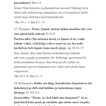
parandama?
Rm 2,4
Jumal, Sinu halastus ja pikameelsus on suur! Ometigi hoia
mind selle halastusega mängimast, nii et kasutaksin mulle
antud aega tõeliseks meeleparanduseks.
1Sm 19,1–7; Ilm 4,1–11
Tõuse, Jumal, mõista kohut maailma üle, sest
27. Teisipäev
sina pärid kõik rahvad.
Ps 82,8
Peetrus ütles: Ma mõistan tõesti, et Jumal ei tee vahet
isikute vahel, vaid kõige rahva seast on see, kes teda
kardab ja teeb õigust, tema meele järgi.
Ap 10,34–35
Sina, Jumal, üksi oled tõeline kohtumõistja kõikide
rahvaste, aegade ja jumalate üle. Eelkõige aga kutsud Sa
kõiki pöörduma Jeesuse, Sinu Poja poole, kelles on
pääsemine igavese hukatuse eest. Luba meil jõuda Sinu
valgusesse!
2Kr 10,1–6; Ilm 5,1–5
Kiida, mu hing, Issandat,kes lunastab su elu
28. Kolmapäev
hukatusest ja ehib sind helduse ja halastusega nagu
pärjaga.
Ps 103,2.4
Jeesus ütles: "Naine, sa oled lahti oma haigusest!" Ja ta
pani käed tema peale ja otsekohe ajas naine enese sirgeks