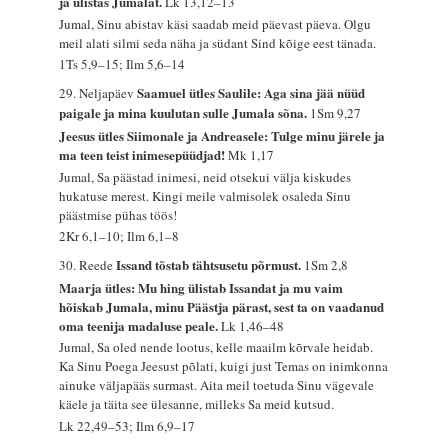
ja ülistas Jumalat.
Lk 13,12–13
Jumal, Sinu abistav käsi saadab meid päevast päeva. Olgu
meil alati silmi seda näha ja südant Sind kõige eest tänada.
1Ts 5,9–15; Ilm 5,6–14
Saamuel ütles Saulile: Aga sina jää nüüd
29. Neljapäev
paigale ja mina kuulutan sulle Jumala sõna.
1Sm 9,27
Jeesus ütles Siimonale ja Andreasele: Tulge minu järele ja
ma teen teist inimesepüüdjad!
Mk 1,17
Jumal, Sa päästad inimesi, neid otsekui välja kiskudes
hukatuse merest. Kingi meile valmisolek osaleda Sinu
päästmise pühas töös!
2Kr 6,1–10; Ilm 6,1–8
Issand tõstab tähtsusetu põrmust.
30. Reede
1Sm 2,8
Maarja ütles: Mu hing ülistab Issandat ja mu vaim
hõiskab Jumala, minu Päästja pärast, sest ta on vaadanud
oma teenija madaluse peale.
Lk 1,46–48
Jumal, Sa oled nende lootus, kelle maailm kõrvale heidab.
Ka Sinu Poega Jeesust põlati, kuigi just Temas on inimkonna
ainuke väljapääs surmast. Aita meil toetuda Sinu vägevale
käele ja täita see ülesanne, milleks Sa meid kutsud.
Lk 22,49–53; Ilm 6,9–17