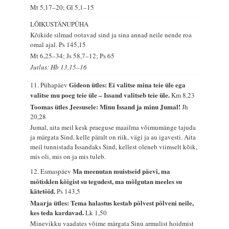
Mt 5,17–20; Gl 5,1–15
LÕIKUSTÄNUPÜHA
Kõikide silmad ootavad sind ja sina annad neile nende roa
omal ajal.
Ps 145,15
Mt 6,25–34; Js 58,7–12; Ps 65
Jutlus: Hb 13,15–16
Gideon ütles: Ei valitse mina teie üle ega
11. Pühapäev
valitse mu poeg teie üle – Issand valitseb teie üle.
Km 8,23
Toomas ütles Jeesusele: Minu Issand ja minu Jumal!
Jh
20,28
Jumal, aita meil kesk praeguse maailma võimumänge tajuda
ja märgata Sind, kelle päralt on riik, vägi ja au igavesti. Aita
meil tunnistada Issandaks Sind, kellest oleneb viimselt kõik,
mis oli, mis on ja mis tuleb.
Ma meenutan muistseid päevi, ma
12. Esmaspäev
mõtisklen kõigist su tegudest, ma mõlgutan meeles su
kätetöid.
Ps 143,5
Maarja ütles: Tema halastus kestab põlvest põlveni neile,
kes teda kardavad.
Lk 1,50
Minevikku vaadates võime märgata Sinu armulist hoidmist