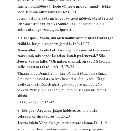
Kas te nüüd sööte või joote või teete midagi muud – tehke
seda Jumala austamiseks!
1Kr 10,31
Jumal, palun muuda meie igapäevased mõtted, sõnad ja teod
lakkamatuks tänulauluks Sinule. Olgu õnnistatud Sinu
auline nimi igavesest ajast igavesti!
Vaata, ma olen nõuks võtnud siiski Issandaga
5. Esmaspäev
rääkida, kuigi olen põrm ja tuhk.
1Ms 18,27
Naine ütles: "Ei ole küll, Issand, ometi söövad koerakesed
raasukesi, mis nende isandate laualt pudenevad." Siis
Jeesus vastas talle: "Oh naine, sinu usk on suur! Sündigu
sulle, nagu sa tahad!"
Mt 15,27–28
Täname Sind, Jumal, et tohime põrmust tõsta oma silmad
Sinu poole ja oodata palves lahendusi Sinu käest. Kingi
meile usk, mis tõuseb ajast igavikku ja eemaldab kõik
tõkked meie ja Sinu vahelt, nii et Sina saaksid meid taas
aidata.
1Ts 4,9–12; Gl 3,15–18
Ärgu ma jäägu häbisse, sest ma otsin
6. Teisipäev
pelgupaika sinu juures!
Ps 25,20
Jeesus ütleb: Mina elan ja ka teie peate elama.
Jh 14,19
Sina, Jumal, hoolitsed meie eest mitte üksnes praeguses