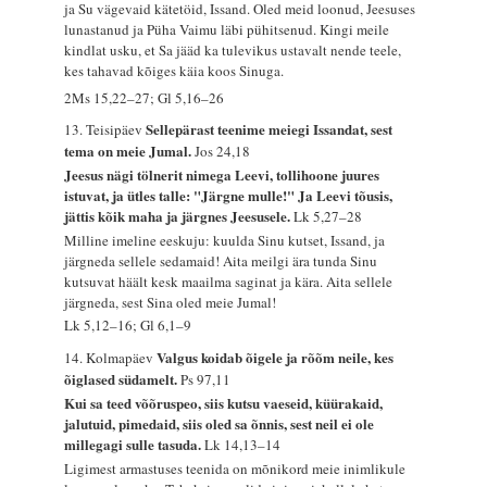
ja Su vägevaid kätetöid, Issand. Oled meid loonud, Jeesuses
lunastanud ja Püha Vaimu läbi pühitsenud. Kingi meile
kindlat usku, et Sa jääd ka tulevikus ustavalt nende teele,
kes tahavad kõiges käia koos Sinuga.
2Ms 15,22–27; Gl 5,16–26
Sellepärast teenime meiegi Issandat, sest
13. Teisipäev
tema on meie Jumal.
Jos 24,18
Jeesus nägi tölnerit nimega Leevi, tollihoone juures
istuvat, ja ütles talle: "Järgne mulle!" Ja Leevi tõusis,
jättis kõik maha ja järgnes Jeesusele.
Lk 5,27–28
Milline imeline eeskuju: kuulda Sinu kutset, Issand, ja
järgneda sellele sedamaid! Aita meilgi ära tunda Sinu
kutsuvat häält kesk maailma saginat ja kära. Aita sellele
järgneda, sest Sina oled meie Jumal!
Lk 5,12–16; Gl 6,1–9
Valgus koidab õigele ja rõõm neile, kes
14. Kolmapäev
õiglased südamelt.
Ps 97,11
Kui sa teed võõruspeo, siis kutsu vaeseid, küürakaid,
jalutuid, pimedaid, siis oled sa õnnis, sest neil ei ole
millegagi sulle tasuda.
Lk 14,13–14
Ligimest armastuses teenida on mõnikord meie inimlikule