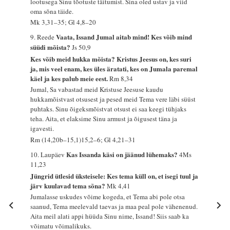
lootusega Sinu tõotuste täitumist. Sina oled ustav ja viid
oma sõna täide.
Mk 3,31–35; Gl 4,8–20
Vaata, Issand Jumal aitab mind! Kes võib mind
9. Reede
süüdi mõista?
Js 50,9
Kes võib meid hukka mõista? Kristus Jeesus on, kes suri
ja, mis veel enam, kes üles äratati, kes on Jumala paremal
käel ja kes palub meie eest.
Rm 8,34
Jumal, Sa vabastad meid Kristuse Jeesuse kaudu
hukkamõistvast otsusest ja pesed meid Tema vere läbi süüst
puhtaks. Sinu õigeksmõistvat otsust ei saa keegi tühjaks
teha. Aita, et elaksime Sinu armust ja õigusest täna ja
igavesti.
Rm (14,20b–15,1)15,2–6; Gl 4,21–31
Kas Issanda käsi on jäänud lühemaks?
10. Laupäev
4Ms
11,23
Jüngrid ütlesid üksteisele: Kes tema küll on, et isegi tuul ja
järv kuulavad tema sõna?
Mk 4,41
Jumalasse uskudes võime kogeda, et Tema abi pole otsa
saanud, Tema meelevald taevas ja maa peal pole vähenenud.
Aita meil alati appi hüüda Sinu nime, Issand! Siis saab ka
võimatu võimalikuks.