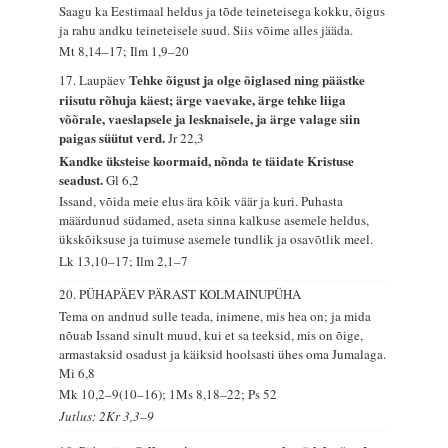
Saagu ka Eestimaal heldus ja tõde teineteisega kokku, õigus
ja rahu andku teineteisele suud. Siis võime alles jääda.
Mt 8,14–17; Ilm 1,9–20
Tehke õigust ja olge õiglased ning päästke
17. Laupäev
riisutu rõhuja käest; ärge vaevake, ärge tehke liiga
võõrale, vaeslapsele ja lesknaisele, ja ärge valage siin
paigas süütut verd.
Jr 22,3
Kandke üksteise koormaid, nõnda te täidate Kristuse
seadust.
Gl 6,2
Issand, võida meie elus ära kõik väär ja kuri. Puhasta
määrdunud südamed, aseta sinna kalkuse asemele heldus,
ükskõiksuse ja tuimuse asemele tundlik ja osavõtlik meel.
Lk 13,10–17; Ilm 2,1–7
20. PÜHAPÄEV PÄRAST KOLMAINUPÜHA
Tema on andnud sulle teada, inimene, mis hea on; ja mida
nõuab Issand sinult muud, kui et sa teeksid, mis on õige,
armastaksid osadust ja käiksid hoolsasti ühes oma Jumalaga.
Mi 6,8
Mk 10,2–9(10–16); 1Ms 8,18–22; Ps 52
Jutlus: 2Kr 3,3–9