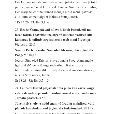
Hea karjane näitab lammastele teed, juhatab nad vee ja toidu
juurde, kaitseb neid kurja eest. Täname Sind, Jeesus Kristus,
Hea Karjane, et Sina tunned meid ja juhid meid igavesse
ellu. Aita, et me iialgi ei lahkuks Sinu juurest.
1Kr 14,26–33; Ilm 3,1–6
Vaata, päevad tulevad, ütleb Issand, mil ma
23. Reede
lasen tõusta Taavetile ühe õige võsu; tema valitseb kui
kuningas ja talitab targasti, tema teeb maal õigust ja
õiglust.
Jr 23,5
Siimon Peetrus kostis: Sina oled Messias, elava Jumala
Poeg.
Mt 16,16
Jeesus, Sina oled Kristus, elava Jumala Poeg. Anna meile
igal ajal rõõmu ja tänuga seda sõnumit maailmale
tunnistada, et võimalikult paljud saaksid osa õnnistusest,
mis on Sinu nimes, Jeesus.
Jh 18,28–32; Ilm 3,7–13
Issand paljastab oma püha käsivarre kõigi
24. Laupäev
rahvaste nähes, ja kõik maailma ääred saavad näha meie
Jumala päästet.
Js 52,10
Järelikult ei ole te nüüd enam võõrad ja majalised, vaid
pühade kaaskodanikud ja Jumala kodakondsed.
Ef 2,19
Usk Jeesusesse Kristusesse tähendab võõrsilt kojujõudmist,