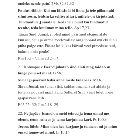
andeks nende patu!
2Ms 32,31.32
Paulus rääkis: Kui ma läksin läbi linna ja teie pühamuid
silmitsesin, leidsin ka sellise altari, millele on kirjutatud:
Tundmatule Jumalale. Keda teie nüüd kui tundmatut
teenite, teda kuulutan mina teile.
Ap 17,23
Tänan Sind, Jumal, et oled mind päästnud ebajumalate
küüsist, patu ja surma meelevallast ning toonud mu elu Sinu
püha palge ette. Päästa kõik, kes käivad veel pimeduse teid,
halasta meie peale!
Rm 13,1–7; Ilm 2,12–17
Issand juhatab sind alati ning toidab su
21. Kolmapäev
hinge põuasel maal.
Js 58,11
Meie igapäevast leiba anna meile tänapäev.
Mt 6,11
Sinul, Jumal, on tuhat viisi, kuidas oma rahvast aidata ja
toita ka põuasel maal. Tänu Sulle, et Sinu käest tuleb meie
igapäevane leib.
Ef 5,25–32; Ilm 2,18–29
Issand on meid teinud ja tema omad me
22. Neljapäev
oleme, tema rahvas ja tema karjamaa kari.
Ps 100,3
Jeesus ütleb: Mina olen hea karjane ja tunnen omi ja minu
omad tunnevad mind.
Jh 10,14