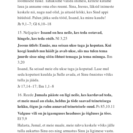
loomusele raske. Tahaksime valida inimesi, kellele katame
laua ja anname oma elus ruumi. Sina, Jeesus, läksid inimeste
keskele nii, nagu nad olid, ja aitasid kõiki, kes Sind appi
hüüdsid. Palun jätka seda tööd, Issand, ka minu kaudu!
Jh 9,1–7; Gl 6,10–18
Issand on hea neile, kes teda ootavad,
15. Neljapäev
hingele, kes teda otsib.
Nl 3,25
Jeesus ütleb: Ennäe, ma seisan ukse taga ja koputan. Kui
keegi kuuleb mu häält ja avab ukse, siis ma tulen tema
juurde sisse ning söön õhtust temaga ja tema minuga.
Ilm
3,20
Issand, Sa seisad meie elu ukse taga ja koputad. Lase mul
seda koputust kuulda ja Sulle avada, et Sinu õnnistus võiks
tulla ja jääda.
Jr 17,14–17; Ilm 1,1–8
Jumala pääste on ligi neile, kes kardavad teda,
16. Reede
et meie maal au elaks, heldus ja tõde saavad teineteisega
kokku, õigus ja rahu annavad teineteisele suud.
Ps 85,10.11
Valguse vili on ju igasuguses headuses ja õigluses ja tões.
Ef 5,9
Halasta, Jumal, et meie maale, meie rahva keskele võiks jälle
tulla aukartus Sinu ees ning armastus Sinu ja ligimese vastu.