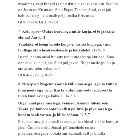
maailmas, vaid kingid igale uskujale ka igavese elu. See elu
on Jeesuses Kristuses, Sinu Pojas. Täname Sind, et ei jää
häbisse keegi, kes otsib pelgupaika Kristuses.
Gl 5,13–18; Gl 3,19–29
Otsige head, aga mitte kurja, et te jääksite
7. Kolmapäev
elama!
Am 5,14
Vaadake, et keegi teisele kurja ei tasuks kurjaga, vaid
taotlege alati head üksteisele ja kõikidele!
1Ts 5,15
Issand, päästa meid kiusatusest tasuda kurja kurjaga! Sina
õnnistad ka neid, kes Sind põlgavad. Kingi meile jõudu ja
armastust teha sedasama!
Ül 8,4–7; Gl 3,19–29
Nägemus ootab küll oma aega, aga ta ruttab
8. Neljapäev
lõpu poole ega peta. Kui ta viibib, siis oota teda, sest ta
tuleb kindlasti ega kõhkle.
Ha 2,3
Olge nüüd pika meelega, vennad, Issanda tulemiseni!
Vaata, põllumees ootab kallist põlluvilja pika meelega,
kuni ta saab varase ja hilise vihma.
Jk 5,7
Pikameelsuse ja kannatlikkuseta pole võimalik käia Jeesuse
järel. Õnnista meid, Jumal, põllumehele omase
pikameelsusega, et ootaksime kannatlikult ja kindla