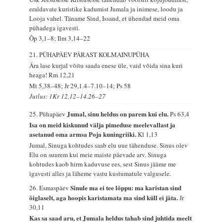
eraldavate kuristike kadumist Jumala ja inimese, loodu ja
Looja vahel. Täname Sind, Issand, et ühendad meid oma
pühadega igavesti.
Õp 3,1–8; Ilm 3,14–22
21. PÜHAPÄEV PÄRAST KOLMAINUPÜHA
Ära lase kurjal võitu saada enese üle, vaid võida sina kuri
heaga!
Rm 12,21
Mt 5,38–48; Jr 29,1.4–7.10–14; Ps 58
Jutlus: 1Kr 12,12–14.26–27
Jumal, sinu heldus on parem kui elu.
25. Pühapäev
Ps 63,4
Isa on meid kiskunud välja pimeduse meelevallast ja
asetanud oma armsa Poja kuningriiki.
Kl 1,13
Jumal, Sinuga kohtudes saab elu uue tähenduse. Sinus olev
Elu on suurem kui meie maiste päevade arv. Sinuga
kohtudes kaob hirm kaduvuse ees, sest Sinus jääme me
igavesti alles ja läheme vastu kustumatule valgusele.
Sinule ma ei tee lõppu: ma karistan sind
26. Esmaspäev
õiglaselt, aga hoopis karistamata ma sind küll ei jäta.
Jr
30,11
Kas sa saad aru, et Jumala heldus tahab sind juhtida meelt