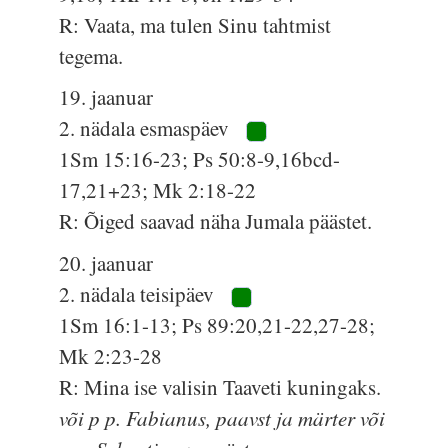
R: Vaata, ma tulen Sinu tahtmist
tegema.
19. jaanuar
2. nädala esmaspäev
1Sm 15:16-23; Ps 50:8-9,16bcd-
17,21+23; Mk 2:18-22
R: Õiged saavad näha Jumala päästet.
20. jaanuar
2. nädala teisipäev
1Sm 16:1-13; Ps 89:20,21-22,27-28;
Mk 2:23-28
R: Mina ise valisin Taaveti kuningaks.
või p p. Fabianus, paavst ja märter või