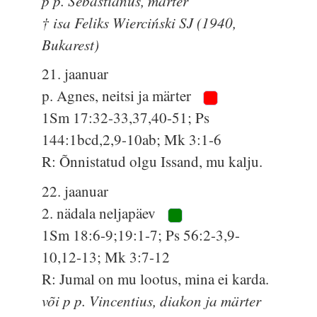
p p. Sebastianus, märter
† isa Feliks Wierciński SJ (1940,
Bukarest)
21. jaanuar
p. Agnes, neitsi ja märter
1Sm 17:32-33,37,40-51; Ps
144:1bcd,2,9-10ab; Mk 3:1-6
R: Õnnistatud olgu Issand, mu kalju.
22. jaanuar
2. nädala neljapäev
1Sm 18:6-9;19:1-7; Ps 56:2-3,9-
10,12-13; Mk 3:7-12
R: Jumal on mu lootus, mina ei karda.
või p p. Vincentius, diakon ja märter