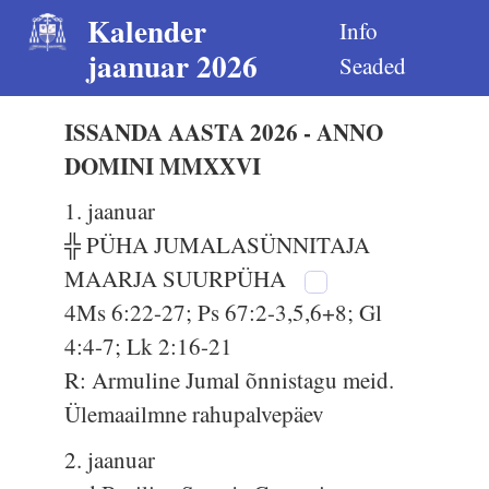
Kalender
Info
jaanuar 2026
Seaded
ISSANDA AASTA 2026 - ANNO
DOMINI MMXXVI
1. jaanuar
╬ PÜHA JUMALASÜNNITAJA
MAARJA SUURPÜHA
4Ms 6:22-27; Ps 67:2-3,5,6+8; Gl
4:4-7; Lk 2:16-21
R: Armuline Jumal õnnistagu meid.
Ülemaailmne rahupalvepäev
2. jaanuar