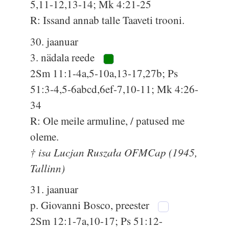
5,11-12,13-14; Mk 4:21-25
R: Issand annab talle Taaveti trooni.
30. jaanuar
3. nädala reede
2Sm 11:1-4a,5-10a,13-17,27b; Ps
51:3-4,5-6abcd,6ef-7,10-11; Mk 4:26-
34
R: Ole meile armuline, / patused me
oleme.
† isa Lucjan Ruszała OFMCap (1945,
Tallinn)
31. jaanuar
p. Giovanni Bosco, preester
2Sm 12:1-7a,10-17; Ps 51:12-