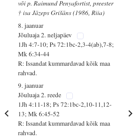
või p. Raimund Penyafortist, preester
† isa Jāzeps Grišāns (1986, Riia)
8. jaanuar
Jõuluaja 2. neljapäev
1Jh 4:7-10; Ps 72:1bc-2,3-4(ab),7-8;
Mk 6:34-44
R: Issandat kummardavad kõik maa
rahvad.
9. jaanuar
Jõuluaja 2. reede
1Jh 4:11-18; Ps 72:1bc-2,10-11,12-
13; Mk 6:45-52
R: Issandat kummardavad kõik maa
rahvad.