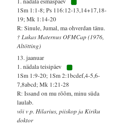
1. nädala esmaspäev
1Sm 1:1-8; Ps 116:12-13,14+17,18-
19; Mk 1:14-20
R: Sinule, Jumal, ma ohverdan tänu.
† Lukas Maternus OFMCap (1976,
Altötting)
13. jaanuar
1. nädala teisipäev
1Sm 1:9-20; 1Sm 2:1bcdef,4-5,6-
7,8abcd; Mk 1:21-28
R: Issand on mu rõõm, minu süda
laulab.
või v p. Hilarius, piiskop ja Kiriku
doktor