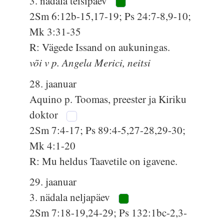
3. nädala teisipäev
2Sm 6:12b-15,17-19; Ps 24:7-8,9-10;
Mk 3:31-35
R: Vägede Issand on aukuningas.
või v p. Angela Merici, neitsi
28. jaanuar
Aquino p. Toomas, preester ja Kiriku
doktor
2Sm 7:4-17; Ps 89:4-5,27-28,29-30;
Mk 4:1-20
R: Mu heldus Taavetile on igavene.
29. jaanuar
3. nädala neljapäev
2Sm 7:18-19,24-29; Ps 132:1bc-2,3-