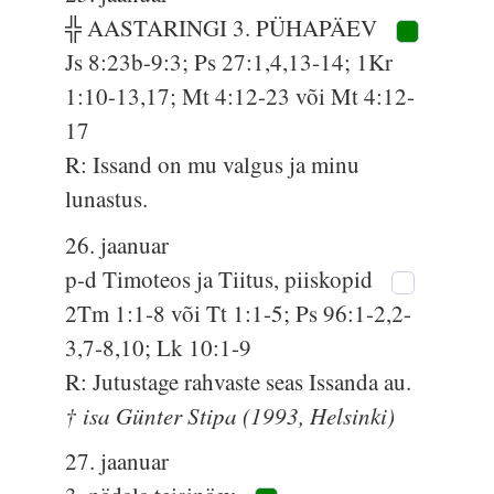
╬ AASTARINGI 3. PÜHAPÄEV
Js 8:23b-9:3; Ps 27:1,4,13-14; 1Kr
1:10-13,17; Mt 4:12-23 või Mt 4:12-
17
R: Issand on mu valgus ja minu
lunastus.
26. jaanuar
p-d Timoteos ja Tiitus, piiskopid
2Tm 1:1-8 või Tt 1:1-5; Ps 96:1-2,2-
3,7-8,10; Lk 10:1-9
R: Jutustage rahvaste seas Issanda au.
† isa Günter Stipa (1993, Helsinki)
27. jaanuar