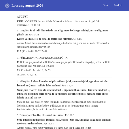
Loosung august 2026
Info
Seaded
AUGUST
KUU LOOSUNG: Jeesus ütleb: Mina olen tulnud, et neil oleks elu ja kõike
ülirohkesti.
Jh 10,10
Sa ei tohi himustada oma ligimese koda ega midagi, mis su ligimese
1. Laupäev
päralt on.
5Ms 5,21
Käige Vaimus, siis te ei täida mitte liha himusid.
Gl 5,16
Armas Jumal, hoia minust eemal ahnus ja kadedus ning sea mu silmade ette ainsaks
sihiks Sinu imeline taevariik!
Fl 2,(13)14–18; Jh 7,25–39
9. PÜHAPÄEV PÄRAST KOLMAINUPÜHA
Kellele on palju antud, sellelt nõutakse palju, ja kelle hoolde on palju jäetud, sellelt
päritakse veel rohkem.
Lk 12,48b
Mt 13,44–46; Jr 1,4–10; Ps 53
Jutlus: 1Pt 4,7–11
Rahvad kuulavad pilvestlausujaid ja ennustajaid, aga sinule ei ole
2. Pühapäev
Issand, su Jumal, selleks luba andnud.
5Ms 18,14
Nüüd, kui te olete Jumala ära tundnud – pigem küll on Jumal teid ära tundnud –,
kuidas te pöördute jälle nõrkade ja viletsate algainete poole, mida te jälle uuesti
tahate orjata?
Gl 4,9
Meie Jumal, kes Sa oled meid toonud siia maisesse elukooli, et me siin ka ausust
õpiksime, mitte spikerdada ei püüaks, ning usus ja usalduses Sinu tahtele
kuuletuksime, hoia meid eksiteedele sattumast!
Teadke, et Issand on Jumal!
3. Esmaspäev
Ps 100,3
Seda kuuldes nad andsid Jumalale au, öeldes: Siis on Jumal ka paganaile andnud
meeleparanduse eluks.
Ap 11,18
Armas Jumal, juhi meie vaimseid otsinguid, et Sinu lähedust leida!