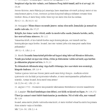
Seepärast olge ka teie valmis, sest Inimese Poeg tuleb tunnil, mil te ei arvagi.
Mt
24,44
Jeesus Kristus, meie Päästja ja Lunastaja, kaos maailmas süveneb ja keegi meist ei tea
oma homset päeva. Usus, lootuses ja Sinu kingitud rahuga südames ootame Sinu
tulekut. Hoia, et meie hing oleks Sinu ligi nii meie elus kui ka surmas.
Jh 8,3–11; Jh 10,31–42
Minu eluase on nende juures: mina olen neile Jumalaks ja nemad on
20. Neljapäev
mulle rahvaks.
Hs 37,27
Kõigile, kes tema vastu võtsid, andis ta meelevalla saada Jumala lasteks, neile,
kes usuvad tema nimesse.
Jh 1,12
Vanasõna ütleb, et kes käitub kodus nagu kuningakojas, see tunneb end ka
kuningakojas nagu kodus. Issand, lase mu vaimul juba siin maa peal saada Sinu
pühamuks!
1Pt 5,1–5; 1Jh 1,1–4
Issanda lunastatud pöörduvad tagasi ning tulevad Siionisse hõisates.
21. Reede
Nende pea kohal on igavene rõõm, rõõm ja ilutsemine valdavad neid, aga kurbus
ja ohkamine põgenevad ära.
Js 51,11
Te rõõmutsete ütlematu ning väga kalli rõõmuga, kes saavutate usu eesmärgi,
hingede õndsuse.
1Pt 1,8–9
Vaikne igatsus tulevase Siioni järele asub meie kõigi hinges. Andkem sellele
igatsusele siis ka hääl ja tegutsemisvabadus, et meie meeleparandus pühaduseni
ulatuks. Armas Issand, hoia meid oma armus!
Lk 22,54–62; 1Jh 1,5–10
21. august 1732 – Esimeste misjonäride lähetamine Herrnhutist teistele mandritele
Mu keel kuulutagu sinu ütlusi, sest kõik su käsud on õigus.
22. Laupäev
Ps 119,172
Ühest ja samast suust tuleb õnnistamine ja needmine. Nii ei tohi olla, mu vennad!
Jk 3,10
Issand, anna meile jõudu valitseda oma keelt, et meie öeldud sõnad ka mitte kogemata
Sinu nimele varju ei heidaks.
Mk 7,24–30; 1Jh 2,1–6