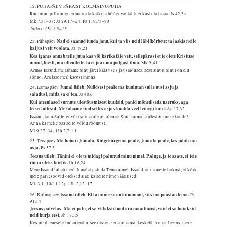
12. PÜHAPÄEV PÄRAST KOLMAINUPÜHA
Rudjutud pilliroogu ei murra ta katki ja hõõguvat tahti ei kustuta ta ära.
Js 42,3a
Mk 7,31–37; Js 29,17–24; Ps 119,73–80
Jutlus: 1Kr 3,9–15
Nad ei saanud tunda janu, kui ta viis neid läbi kõrbete: ta laskis neile
23. Pühapäev
kaljust vett voolata.
Js 48,21
Kes iganes annab teile juua kas või karikatäie vett, sellepärast et te olete Kristuse
omad, tõesti, ma ütlen teile, ta ei jää oma palgast ilma.
Mk 9,41
Armas Issand, me tahame Sinu järel käia usus ja usalduses, sest ainult Sinul on elu
sõnad. Ära lase meil kaotsi minna.
Jumal ütleb: Nüüdsest peale ma kuulutan sulle uusi asju ja
24. Esmaspäev
saladusi, mida sa ei tea.
Js 48,6
Kui ateenlased surnute ülestõusmisest kuulsid, panid mõned seda naeruks, aga
teised ütlesid: Me tahame sind selles asjas kuulda veel teinegi kord.
Ap 17,32
Issand, tänu Sulle, et võit surma üle on olemas Sinu surma ja ülestõusmise kaudu!
Anna ka meile osa selle võidu rõõmust.
Mt 9,27–34; 1Jh 2,7–11
Ma hüüan Jumala, Kõigekõrgema poole, Jumala poole, kes juhib mu
25. Teisipäev
asja.
Ps 57,3
Jeesus ütleb: Tänini ei ole te midagi palunud minu nimel. Paluge, ja te saate, et teie
rõõm oleks täielik.
Jh 16,24
Meie Issand lubab meil Jumalat paluda Tema nimel. Issand, anna meile tarkust, et kõik
meie palvesoovid oleksid alati ka selle nime väärilised.
Mk 3,1–10(11.12); 1Jh 2,12–17
Issand ütleb: Et ta minusse on kiindunud, siis ma päästan tema.
26. Kolmapäev
Ps
91,14
Jeesus palvetas: Ma ei palu, et sa võtaksid nad ära maailmast, vaid et sa hoiaksid
neid kurja eest.
Jh 17,15
Kes otsib enesele südamerahu, see otsigu seda oma usu keskelt. Armas Jeesus, meie