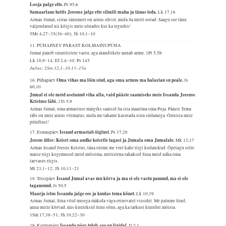
Looja palge ette.
Ps 95,6
Samaarlane heitis Jeesuse jalge ette silmili maha ja tänas teda.
Lk 17,16
Armas Jumal, siiras tänumeel on ainus ohver, mida Sa meilt ootad. Saagu see tänu
väljendatud nii kõigis meie sõnades kui ka tegudes!
5Ms 4,27–35(36–40); Jh 10,1–10
11. PÜHAPÄEV PÄRAST KOLMAINUPÜHA
Jumal paneb suurelistele vastu, aga alandlikele annab armu.
1Pt 5,5b
Lk 18,9–14; Ef 2,4–10; Ps 145
Jutlus: 2Sm 12,1–10.13–15a
Oma vihas ma lõin sind, aga oma armus ma halastan su peale.
16. Pühapäev
Js
60,10
Jumal ei ole meid asetanud viha alla, vaid pääste saamiseks meie Issanda Jeesuse
Kristuse läbi.
1Ts 5,9
Armas Jumal, oma armastuse märgiks saatsid Sa siia maailma oma Poja. Pääste Tema
läbi on meie ainus võimalus, mida me tahame kasutada siira südamega. Õnnista meie
püüdlusi!
Issand armastab õiglust.
17. Esmaspäev
Ps 37,28
Jeesus ütles: Keisri oma andke keisrile tagasi ja Jumala oma Jumalale.
Mk 12,17
Armas Issand Jeesus Kristus, täna oleme me veel kahe riigi kodanikud. Õpetagu selle
maise riigi kogemused meid mõistma, millistena tahaksid Sina meid näha oma
taevases riigis.
Mt 23,1–12; Jh 10,11–21
Issand Jumal avas mu kõrva ja ma ei ole vastu pannud, ma ei ole
18. Teisipäev
taganenud.
Js 50,5
Maarja istus Issanda jalge ees ja kuulas tema kõnet.
Lk 10,39
Armas Jumal, Sina võid meiega rääkida väga erinevatel viisidel. Me palume Sind,
anna meile kõrvad, mis kuuleksid Sinu sõnu, aga ka tarkust kuuldut mõista.
1Sm 17,38–51; Jh 10,22–30
Issanda päev tuleb, see on ligidal.
19. Kolmapäev
Jl 2,1