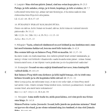
Sina oled mu pääste Jumal, sind ma ootan kogu päeva.
8. Laupäev
Ps 25,5
Paluge, ja teile antakse, otsige, ja te leiate, koputage, ja teile avatakse,
Mt 7,7
Luba mind tulla Sinu ligi, armas taevane Kuningas, et ka mina saaksin oma
elukoorma Sinu Poja risti alla panna.
Lk 12,42–48; Jh 8,37–45
10. PÜHAPÄEV PÄRAST KOLMAINUPÜHA
Õnnis on rahvas, kelle Jumal on Issand, rahvas, kelle tema on valinud enesele
pärisosaks.
Ps 33,12
Mk 12,28–34; 2Ms 19,1–6; Ps 59,1–11.15–18
Jutlus: Rm 11,25–32
Vaata, eelmised sündmused on aset leidnud ja ma kuulutan uusi; enne
9. Pühapäev
kui need toimuma hakkavad, teen ma need teile teatavaks.
Js 42,9
Hea seemne külvaja on Inimese Poeg. Põld on maailm.
Mt 13,37–38
Ka meie osaks on elada maailmas, kus raihein püüab head seemet lämmatada, ja
meiegi võime veel kõikide vihaalusteks saada Issanda nime pärast. Armas Jumal,
kinnita meid usus, et me lõpuni vastu peaksime ja siis ka päästetud saaksime!
Issand on oma aujärje kinnitanud taevasse, tema kuningriik
10. Esmaspäev
valitseb kõiki.
Ps 103,19
Kui Inimese Poeg tuleb oma kirkuses ja kõik inglid temaga, siis ta istub oma
kirkuse troonile ja ta ette kogutakse kõik rahvad.
Mt 25,31–32
Meie Looja ja Isa, me mõistame isegi, et me ei ole seda väärt, et Sinu Poeg meid
taevariiki viiks. Ometi ootame Tema tulekut usus, lootuses ja armastuses. Issand, me
usume Sind, aita meid meie uskmatuses!
Rm 11,1–6(7–10)11.12; Jh 8,46–59
Anna mulle teada tee, mida pean käima, sest sinu poole ma tõstan
11. Teisipäev
oma hinge.
Ps 143,8
Siimon Peetrus vastas Jeesusele: Issand, kelle juurde me peaksime minema? Sinul
on igavese elu sõnad, ja me oleme uskunud ning ära tundnud, et sina oled Jumala
Püha.
Jh 6,68–69