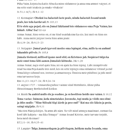
Püha Vaim, kirjuta Isa kallis Sõna ka minu südamesse ja anna oma armust valgust, et
ma selle sealt leiaksin ja omaks võtaksin!
Js 51,1–6(7); Jh 9,1–12
Otsekui isa halastab laste peale, nõnda halastab Issand nende
12. Kolmapäev
peale, kes teda kardavad.
Ps 103,13
Et te olete aga pojad, siis on Jumal läkitanud teie südamesse oma Poja Vaimu, kes
hüüab: Abba! Isa!
Gl 4,6
Armas Jumal, Sinu ootus on, et me Sind usaldaksime ka siis, kui meil on Sinu ees
häbi. Anna meile julgust loota Sinu armu peale.
Jh 4,19–26; Jh 9,13–23
Jumal peab igavesti meeles oma lepingut, sõna, mille ta on andnud
13. Neljapäev
tuhandele põlvele.
Ps 105,8
Jumala tõotused, millised iganes need olid, on Kristuses jah. Seepärast tulgu ka
meie suust tema läbi aamen Jumalale kiituseks.
2Kr 1,20
Armas Jumal, nagu oled ajatu Sina, nii on ajatu ka Sinu leping. Läbi inimpõlvede
leiad Sa oma Poja kaudu üles need, kes on selle lepingu oma südamesse võtnud ja end
Tema külge sidunud usu, lootuse ja armastusega. Õnnista meie püüdlusi ja juhi meid
oma taevasesse koju.
Rm 11,(13–16)17–24; Jh 9,24–34
13. august 1727 – vennastekoguduse vaimne sünd Herrnhutis, ühine püha
õhtusöömaaeg Berthelsdorfi kirikus
Sa andsid mulle elu ja osaduse, ja su hoolitsus hoidis mu vaimu.
14. Reede
Ii 10,12
Tema vastas: Inimene, keda nimetatakse Jeesuseks, tegi muda ja võidis mu silmi
ja ütles mulle: "Mine Siiloahi tiigi äärde ja pese end!" Kui ma siis läksin ja pesin,
saingi nägijaks.
Jh 9,11
"Ma olen Päästja küljes, Ta armu abi näen. Ta viib mind armuga maailmast, surmast ka
kord läbi kahjuta – ma ikka Temaga!" Armas Issand Kristus, meie taevane teejuht,
hoia meid eksimast!
Ef 2,11–18; Jh 9,35–41
Tulge, kummardagem ja põlvitagem, heitkem maha Issanda, oma
15. Laupäev