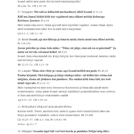
Issand, mõtle meie peale, kui Sa tuled oma kuningriiki!
Jh 4,46–54; 1Jh 2,18–29
Mu rahvas küllastub mu headusest, ütleb Issand.
27. Neljapäev
Jr 31,14
Küll mu Jumal täidab kõik teie vajadused oma rikkust mööda kirkusega
Kristuses Jeesuses.
Fl 4,19
Meie teame oma soove, Jumal aga teab meie tegelikke vajadusi. Armas Jumal, õpeta
meid usaldama Sinu tahet, kes Sa näed meist kaugemale.
Lk 8,1–3; 1Jh 3,1–10
Issand, aja mu tüliasja ja lunasta mind, elusta mind oma ütlust mööda.
28. Reede
Ps 119,154
Jeesus pöördus ja sõnas teda nähes: "Tütar, ole julge, sinu usk on su päästnud!" Ja
naine sai terveks selsamal hetkel.
Mt 9,22
Issand, Sinu sõna muudab elu. Kingi kõigile, kes Sinu peale loodavad, muutusi, mida
nad üle kõige vajavad.
Mt 12,15–21; 1Jh 3,11–18
Mina olen vilets ja vaene, aga Issand mõtleb mu peale.
29. Laupäev
Ps 40,18
Paulus kirjutab: Olen kõigega ja kõigi oludega tuttav: nii kõhtu täis sööma kui
nälgima, elama nii jõukuses kui puuduses. Ma suudan kõik tema läbi, kes teeb
mind vägevaks.
Fl 4,12–13
Meie vaimujõud on meie usus Jeesusesse Kristusesse ja Tema rahu annab meile
toimetulemise. Anna, armas Issand, meilegi leplikkust ja meelekindlust usus sellesse,
et Sinu arm meid kõigis olukordades saadab.
Ap 9,31–35; 1Jh 3,19–24
13. PÜHAPÄEV PÄRAST KOLMAINUPÜHA
Kristus ütleb: Tõesti, ma ütlen teile, mida te iganes olete teinud kellele tahes mu
kõige pisematest vendadest, seda te olete teinud mulle.
Mt 25,40b
Lk 10,25–37; 1Ms 4,1–16a; Ps 119,81–88
Jutlus: Ap 6,1–7
Issanda ingel tuli veel teist korda ja puudutas Eelijat ning ütles:
30. Pühapäev