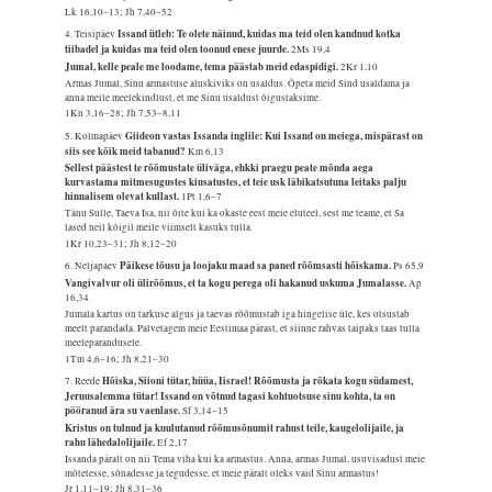
Lk 16,10–13; Jh 7,40–52
Issand ütleb: Te olete näinud, kuidas ma teid olen kandnud kotka
4. Teisipäev
tiibadel ja kuidas ma teid olen toonud enese juurde.
2Ms 19,4
Jumal, kelle peale me loodame, tema päästab meid edaspidigi.
2Kr 1,10
Armas Jumal, Sinu armastuse aluskiviks on usaldus. Õpeta meid Sind usaldama ja
anna meile meelekindlust, et me Sinu usaldust õigustaksime.
1Kn 3,16–28; Jh 7,53–8,11
Giideon vastas Issanda inglile: Kui Issand on meiega, mispärast on
5. Kolmapäev
siis see kõik meid tabanud?
Km 6,13
Sellest päästest te rõõmustate üliväga, ehkki praegu peate mõnda aega
kurvastama mitmesugustes kiusatustes, et teie usk läbikatsutuna leitaks palju
hinnalisem olevat kullast.
1Pt 1,6–7
Tänu Sulle, Taeva Isa, nii õite kui ka okaste eest meie eluteel, sest me teame, et Sa
lased neil kõigil meile viimselt kasuks tulla.
1Kr 10,23–31; Jh 8,12–20
Päikese tõusu ja loojaku maad sa paned rõõmsasti hõiskama.
6. Neljapäev
Ps 65,9
Vangivalvur oli ülirõõmus, et ta kogu perega oli hakanud uskuma Jumalasse.
Ap
16,34
Jumala kartus on tarkuse algus ja taevas rõõmustab iga hingelise üle, kes otsustab
meelt parandada. Palvetagem meie Eestimaa pärast, et siinne rahvas taipaks taas tulla
meeleparandusele.
1Tm 4,6–16; Jh 8,21–30
Hõiska, Siioni tütar, hüüa, Iisrael! Rõõmusta ja rõkata kogu südamest,
7. Reede
Jeruusalemma tütar! Issand on võtnud tagasi kohtuotsuse sinu kohta, ta on
pööranud ära su vaenlase.
Sf 3,14–15
Kristus on tulnud ja kuulutanud rõõmusõnumit rahust teile, kaugelolijaile, ja
rahu lähedalolijaile.
Ef 2,17
Issanda päralt on nii Tema viha kui ka armastus. Anna, armas Jumal, usuvisadust meie
mõtetesse, sõnadesse ja tegudesse, et meie päralt oleks vaid Sinu armastus!
Jr 1,11–19; Jh 8,31–36