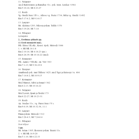
11. Neljapäev
Ap-d Bartolomeus ja Barnabas †I s.; psk. tunn. Luukas †1961
Rm 5:10-16; Mt 8:23-27
12. Reede
Vg. Onufri Suur †IV s.; Athose vg. Peeter †734; Mõla vg. Onufri †1492
Rm 5:17-6:2; Mt 9:14-17
13. Laupäev
Mr. Akiliina †293; Nikosia pskmr. Trifilli †370
Rm 3:19-26; Mt 7:1-8
14. Pühapäev
Leinapäev
2., Eestimaa pühade pp.
11 Eesti uusmärtri mäl.;
Prh. Eliisa †IX eKr.; Konst. üpsk. Metoodi †846
1. v. HE Mk 16:1-8
Rm 2:10-16; Mt 4:18-23 (pp.)
Rm 8:28-39; Mt 10:16-22 (mr-d)
15. Esmaspäev
Prh. Aamos †VII eKr.; mr. Viit †303
Rm 7:1-13; Mt 9:36-10:8
16. Teisipäev
Amathundi psk. imet Tihhon †425; mr-d Tigri ja Eutroopi †u. 404
Rm 7:14-8:2; Mt 10:9-15
17. Kolmapäev
Mr-d Manuel, Sabel ja Ismael †362
Rm 8:2-13; Mt 10:16-22
18. Neljapäev
Mr-d Leonti, Ipaati ja Teodul †73
Rm 8:22-27; Mt 10:23-31
19. Reede
Ap. Juudas †I s.; vg. Paissi Suur †V s.
Rm 9:6-19; Mt 10:32-36, 11:1
20. Laupäev
Patara pskmr. Metoodi †312
Rm 3:28-4:3; Mt 7:24-8:4
21. Pühapäev
Suve algus
3.pp.
Mr. Julian †305; Ikonioni pskmr. Terenti †I s.
2. v. HE Mk 16:9-20
Rm 5:1-10; Mt 6:22-33