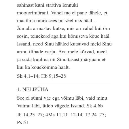
sahinast kuni startiva lennuki
mootorimürani. Vahel me ei pane tähele, et
maailma müra sees on veel üks hääl –
Jumala armastav kutse, mis on vahel kui õrn
sosin, teinekord aga kui kõmiseva kõue hääl.
Issand, need Sinu hääled kutsuvad meid Sinu
armu tiibade varju. Ava meie kõrvad, meel
ja süda kuulma nii Sinu tasast märguannet
kui ka kõuekõmina häält.
Sk 4,1–14; Hb 9,15–28
1. NELIPÜHA
See ei sünni väe ega võimu läbi, vaid minu
Vaimu läbi, ütleb vägede Issand.
Sk 4,6b
Jh 14,23–27; 4Ms 11,11–12.14–17.24–25;
Ps 51