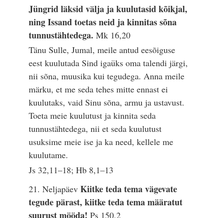
Jüngrid läksid välja ja kuulutasid kõikjal,
ning Issand toetas neid ja kinnitas sõna
tunnustähtedega.
Mk 16,20
Tänu Sulle, Jumal, meile antud eesõiguse
eest kuulutada Sind igaüks oma talendi järgi,
nii sõna, muusika kui tegudega. Anna meile
märku, et me seda tehes mitte ennast ei
kuulutaks, vaid Sinu sõna, armu ja ustavust.
Toeta meie kuulutust ja kinnita seda
tunnustähtedega, nii et seda kuulutust
usuksime meie ise ja ka need, kellele me
kuulutame.
Js 32,11–18; Hb 8,1–13
Kiitke teda tema vägevate
21. Neljapäev
tegude pärast, kiitke teda tema määratut
suurust mööda!
Ps 150,2