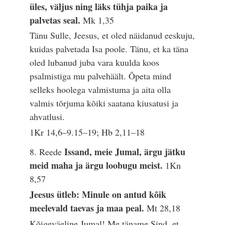
üles, väljus ning läks tühja paika ja
palvetas seal.
Mk 1,35
Tänu Sulle, Jeesus, et oled näidanud eeskuju,
kuidas palvetada Isa poole. Tänu, et ka täna
oled lubanud juba vara kuulda koos
psalmistiga mu palvehäält. Õpeta mind
selleks hoolega valmistuma ja aita olla
valmis tõrjuma kõiki saatana kiusatusi ja
ahvatlusi.
1Kr 14,6–9.15–19; Hb 2,11–18
Issand, meie Jumal, ärgu jätku
8. Reede
meid maha ja ärgu loobugu meist.
1Kn
8,57
Jeesus ütleb: Minule on antud kõik
meelevald taevas ja maa peal.
Mt 28,18
Kõigeväeline Jumal! Me täname Sind, et