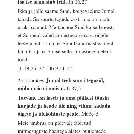
Isa ise armastab teid.
Jh 16,27
Ikka ja jälle saame Sind, kõigeväeline Jumal,
tänada Su suurte tegude eest, mis on meile
osaks saanud. Me täname Sind ka selle eest,
et Sa meid vahel armastava vitsaga õigele
teele juhid. Tänu, et Sinu Isa-armastus meid
kinnitab ja et Sa ise selle armastuse meieni
tood.
Jh 19,25–27; Hb 9,11–14
Jumal teeb suuri tegusid,
23. Laupäev
mida meie ei mõista.
Ii 37,5
Taevane Isa laseb ju oma päikest tõusta
kurjade ja heade üle ning vihma sadada
õigete ja ülekohtuste peale.
Mt 5,45
Meie ümbrus on pidevalt täidetud
mitmesuguste häältega alates puulehtede