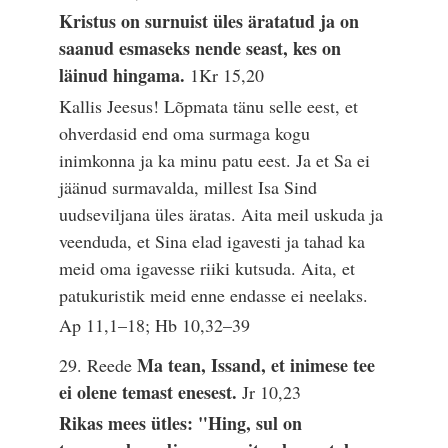
Kristus on surnuist üles äratatud ja on
saanud esmaseks nende seast, kes on
läinud hingama.
1Kr 15,20
Kallis Jeesus! Lõpmata tänu selle eest, et
ohverdasid end oma surmaga kogu
inimkonna ja ka minu patu eest. Ja et Sa ei
jäänud surmavalda, millest Isa Sind
uudseviljana üles äratas. Aita meil uskuda ja
veenduda, et Sina elad igavesti ja tahad ka
meid oma igavesse riiki kutsuda. Aita, et
patukuristik meid enne endasse ei neelaks.
Ap 11,1–18; Hb 10,32–39
Ma tean, Issand, et inimese tee
29. Reede
ei olene temast enesest.
Jr 10,23
Rikas mees ütles: "Hing, sul on