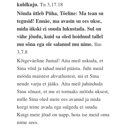
kuldkuju.
Tn 3,17.18
Nõnda ütleb Püha, Tõeline: Ma tean su
tegusid! Ennäe, ma avasin su ees ukse,
mida ükski ei suuda lukustada. Sul on
vähe jõudu, kuid sa oled hoidnud tallel
mu sõna ega ole salanud mu nime.
Ilm
3,7.8
Kõigeväeline Jumal! Aita meil uskuda, et
Sina võid ja tahad meid päästa. Juhi meid
mööda maistest ahvatlustest, nii et Sina
nende varju ei jääks. Aita meil juhinduda
Sinu sõnast, et me ei tormaks mööda uksest,
mille Sina oled meie ees avanud ja mida
keegi teine avada ega sulgeda ei suuda.
Kuigi meie jõud on napp, hoia ise meid oma
nime sees.