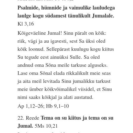
Psalmide, hümnide ja vaimulike lauludega
laulge kogu südamest tänulikult Jumalale.
Kl 3,16
Kõigeväeline Jumal! Sinu päralt on kõik:
riik, vägi ja au igavesti, sest Sa üksi oled
kõik loonud. Sellepärast kuulugu kogu kiitus
Su tegude eest ainuüksi Sulle. Sa oled
andnud oma Sõna meile tarkuse alguseks.
Lase oma Sõnal elada rikkalikult meie seas
ja aita meil levitada Sinu jumalikku tarkust
meie ümber kõikvõimalikel viisidel, et Sinu
nimi saaks kõikjal ja alati austatud.
Ap 1,12–26; Hb 9,1–10
Tema on su kiitus ja tema on su
22. Reede
Jumal.
5Ms 10,21