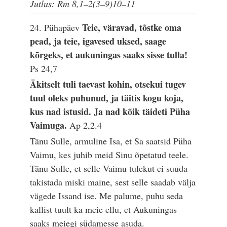
Jutlus: Rm 8,1–2(3–9)10–11
Teie, väravad, tõstke oma
24. Pühapäev
pead, ja teie, igavesed uksed, saage
kõrgeks, et aukuningas saaks sisse tulla!
Ps 24,7
Äkitselt tuli taevast kohin, otsekui tugev
tuul oleks puhunud, ja täitis kogu koja,
kus nad istusid. Ja nad kõik täideti Püha
Vaimuga.
Ap 2,2.4
Tänu Sulle, armuline Isa, et Sa saatsid Püha
Vaimu, kes juhib meid Sinu õpetatud teele.
Tänu Sulle, et selle Vaimu tulekut ei suuda
takistada miski maine, sest selle saadab välja
vägede Issand ise. Me palume, puhu seda
kallist tuult ka meie ellu, et Aukuningas
saaks meiegi südamesse asuda.