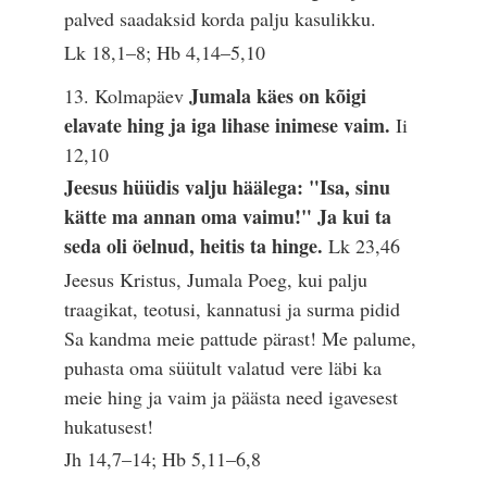
palved saadaksid korda palju kasulikku.
Lk 18,1–8; Hb 4,14–5,10
Jumala käes on kõigi
13. Kolmapäev
elavate hing ja iga lihase inimese vaim.
Ii
12,10
Jeesus hüüdis valju häälega: "Isa, sinu
kätte ma annan oma vaimu!" Ja kui ta
seda oli öelnud, heitis ta hinge.
Lk 23,46
Jeesus Kristus, Jumala Poeg, kui palju
traagikat, teotusi, kannatusi ja surma pidid
Sa kandma meie pattude pärast! Me palume,
puhasta oma süütult valatud vere läbi ka
meie hing ja vaim ja päästa need igavesest
hukatusest!
Jh 14,7–14; Hb 5,11–6,8