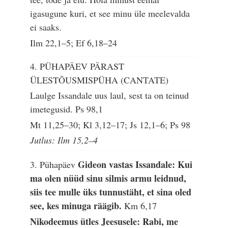
igasugune kuri, et see minu üle meelevalda
ei saaks.
Ilm 22,1–5; Ef 6,18–24
4. PÜHAPÄEV PÄRAST
ÜLESTÕUSMISPÜHA (CANTATE)
Laulge Issandale uus laul, sest ta on teinud
imetegusid.
Ps 98,1
Mt 11,25–30; Kl 3,12–17; Js 12,1–6; Ps 98
Jutlus: Ilm 15,2–4
Gideon vastas Issandale: Kui
3. Pühapäev
ma olen nüüd sinu silmis armu leidnud,
siis tee mulle üks tunnustäht, et sina oled
see, kes minuga räägib.
Km 6,17
Nikodeemus ütles Jeesusele: Rabi, me