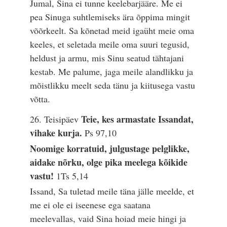
Jumal, Sina ei tunne keelebarjääre. Me ei
pea Sinuga suhtlemiseks ära õppima mingit
võõrkeelt. Sa kõnetad meid igaüht meie oma
keeles, et seletada meile oma suuri tegusid,
heldust ja armu, mis Sinu seatud tähtajani
kestab. Me palume, jaga meile alandlikku ja
mõistlikku meelt seda tänu ja kiitusega vastu
võtta.
Teie, kes armastate Issandat,
26. Teisipäev
vihake kurja.
Ps 97,10
Noomige korratuid, julgustage pelglikke,
aidake nõrku, olge pika meelega kõikide
vastu!
1Ts 5,14
Issand, Sa tuletad meile täna jälle meelde, et
me ei ole ei iseenese ega saatana
meelevallas, vaid Sina hoiad meie hingi ja