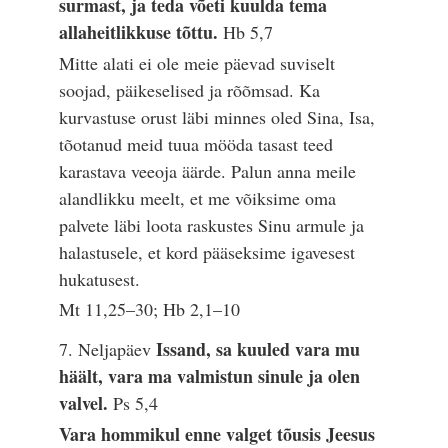
surmast, ja teda võeti kuulda tema
allaheitlikkuse tõttu.
Hb 5,7
Mitte alati ei ole meie päevad suviselt
soojad, päikeselised ja rõõmsad. Ka
kurvastuse orust läbi minnes oled Sina, Isa,
tõotanud meid tuua mööda tasast teed
karastava veeoja äärde. Palun anna meile
alandlikku meelt, et me võiksime oma
palvete läbi loota raskustes Sinu armule ja
halastusele, et kord pääseksime igavesest
hukatusest.
Mt 11,25–30; Hb 2,1–10
Issand, sa kuuled vara mu
7. Neljapäev
häält, vara ma valmistun sinule ja olen
valvel.
Ps 5,4
Vara hommikul enne valget tõusis Jeesus