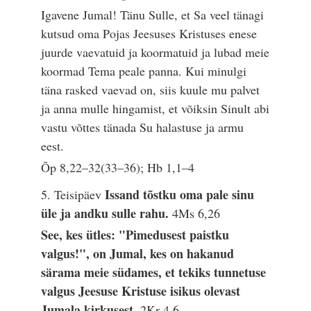
Igavene Jumal! Tänu Sulle, et Sa veel tänagi
kutsud oma Pojas Jeesuses Kristuses enese
juurde vaevatuid ja koormatuid ja lubad meie
koormad Tema peale panna. Kui minulgi
täna rasked vaevad on, siis kuule mu palvet
ja anna mulle hingamist, et võiksin Sinult abi
vastu võttes tänada Su halastuse ja armu
eest.
Õp 8,22–32(33–36); Hb 1,1–4
Issand tõstku oma pale sinu
5. Teisipäev
üle ja andku sulle rahu.
4Ms 6,26
See, kes ütles: "Pimedusest paistku
valgus!", on Jumal, kes on hakanud
särama meie südames, et tekiks tunnetuse
valgus Jeesuse Kristuse isikus olevast
Jumala kirkusest.
2Kr 4,6