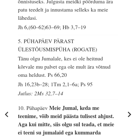
õnnistuseks. Julgusta meidki pöörduma ära
patu teedelt ja innustama selleks ka meie
lähedasi.
Jh 6,(60–62)63–69; Hb 3,7–19
5. PÜHAPÄEV PÄRAST
ÜLESTÕUSMISPÜHA (ROGATE)
Tänu olgu Jumalale, kes ei ole heitnud
kõrvale mu palvet ega ole mult ära võtnud
oma heldust.
Ps 66,20
Jh 16,23b–28; 1Tm 2,1–6a; Ps 95
Jutlus: 2Ms 32,7–14
Meie Jumal, keda me
10. Pühapäev
teenime, võib meid päästa tulisest ahjust.
Aga kui mitte, siis olgu sul teada, et meie
ei teeni su jumalaid ega kummarda