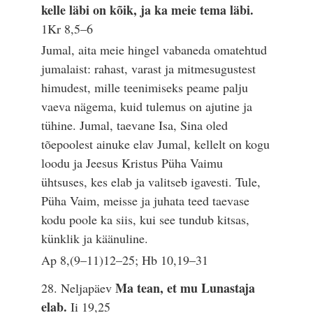
kelle läbi on kõik, ja ka meie tema läbi.
1Kr 8,5–6
Jumal, aita meie hingel vabaneda omatehtud
jumalaist: rahast, varast ja mitmesugustest
himudest, mille teenimiseks peame palju
vaeva nägema, kuid tulemus on ajutine ja
tühine. Jumal, taevane Isa, Sina oled
tõepoolest ainuke elav Jumal, kellelt on kogu
loodu ja Jeesus Kristus Püha Vaimu
ühtsuses, kes elab ja valitseb igavesti. Tule,
Püha Vaim, meisse ja juhata teed taevase
kodu poole ka siis, kui see tundub kitsas,
künklik ja käänuline.
Ap 8,(9–11)12–25; Hb 10,19–31
Ma tean, et mu Lunastaja
28. Neljapäev
elab.
Ii 19,25