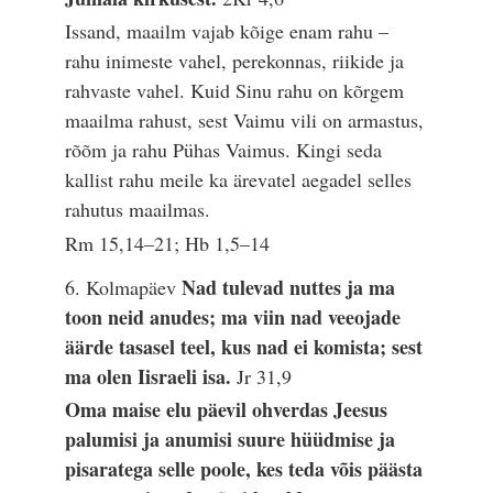
Issand, maailm vajab kõige enam rahu –
rahu inimeste vahel, perekonnas, riikide ja
rahvaste vahel. Kuid Sinu rahu on kõrgem
maailma rahust, sest Vaimu vili on armastus,
rõõm ja rahu Pühas Vaimus. Kingi seda
kallist rahu meile ka ärevatel aegadel selles
rahutus maailmas.
Rm 15,14–21; Hb 1,5–14
Nad tulevad nuttes ja ma
6. Kolmapäev
toon neid anudes; ma viin nad veeojade
äärde tasasel teel, kus nad ei komista; sest
ma olen Iisraeli isa.
Jr 31,9
Oma maise elu päevil ohverdas Jeesus
palumisi ja anumisi suure hüüdmise ja
pisaratega selle poole, kes teda võis päästa