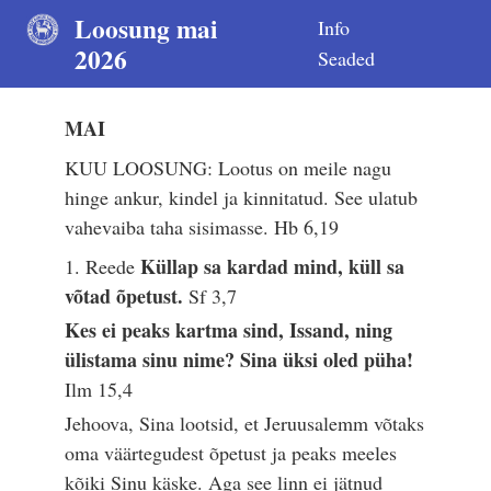
Loosung mai
Info
2026
Seaded
MAI
KUU LOOSUNG: Lootus on meile nagu
hinge ankur, kindel ja kinnitatud. See ulatub
vahevaiba taha sisimasse.
Hb 6,19
Küllap sa kardad mind, küll sa
1. Reede
võtad õpetust.
Sf 3,7
Kes ei peaks kartma sind, Issand, ning
ülistama sinu nime? Sina üksi oled püha!
Ilm 15,4
Jehoova, Sina lootsid, et Jeruusalemm võtaks
oma väärtegudest õpetust ja peaks meeles
kõiki Sinu käske. Aga see linn ei jätnud