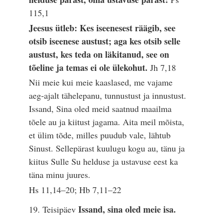
115,1
Jeesus ütleb: Kes iseenesest räägib, see
otsib iseenese austust; aga kes otsib selle
austust, kes teda on läkitanud, see on
tõeline ja temas ei ole ülekohut.
Jh 7,18
Nii meie kui meie kaaslased, me vajame
aeg-ajalt tähelepanu, tunnustust ja innustust.
Issand, Sina oled meid saatnud maailma
tõele au ja kiitust jagama. Aita meil mõista,
et ülim tõde, milles puudub vale, lähtub
Sinust. Sellepärast kuulugu kogu au, tänu ja
kiitus Sulle Su helduse ja ustavuse eest ka
täna minu juures.
Hs 11,14–20; Hb 7,11–22
Issand, sina oled meie isa.
19. Teisipäev