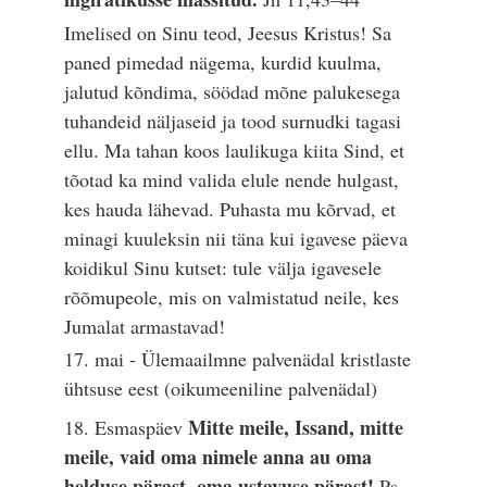
Imelised on Sinu teod, Jeesus Kristus! Sa
paned pimedad nägema, kurdid kuulma,
jalutud kõndima, söödad mõne palukesega
tuhandeid näljaseid ja tood surnudki tagasi
ellu. Ma tahan koos laulikuga kiita Sind, et
tõotad ka mind valida elule nende hulgast,
kes hauda lähevad. Puhasta mu kõrvad, et
minagi kuuleksin nii täna kui igavese päeva
koidikul Sinu kutset: tule välja igavesele
rõõmupeole, mis on valmistatud neile, kes
Jumalat armastavad!
17. mai - Ülemaailmne palvenädal kristlaste
ühtsuse eest (oikumeeniline palvenädal)
Mitte meile, Issand, mitte
18. Esmaspäev
meile, vaid oma nimele anna au oma
helduse pärast, oma ustavuse pärast!
Ps