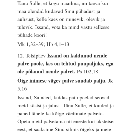
Tänu Sulle, et kogu maailma, nii taeva kui
maa olendid kiidavad Sinu pühadust ja
aulisust, kelle käes on minevik, olevik ja
tulevik. Issand, võta ka mind vastu sellesse
pühade koori!
Mk 1,32–39; Hb 4,1–13
Issand on kaldunud nende
12. Teisipäev
palve poole, kes on tehtud puupaljaks, ega
ole põlanud nende palvet.
Ps 102,18
Õige inimese vägev palve suudab palju.
Jk
5,16
Issand, Sa näed, kuidas patu paelad seovad
meid käsist ja jalust. Tänu Sulle, et kuuled ja
paned tähele ka kõige väetimate palveid.
Õpeta meid palvetama nii eneste kui üksteise
eest, et saaksime Sinu silmis õigeks ja meie