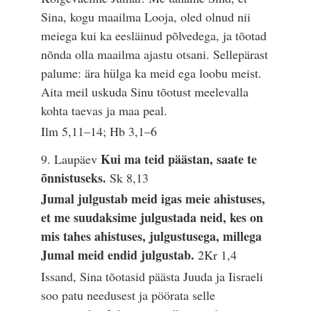
Sina, kogu maailma Looja, oled olnud nii
meiega kui ka eesläinud põlvedega, ja tõotad
nõnda olla maailma ajastu otsani. Sellepärast
palume: ära hülga ka meid ega loobu meist.
Aita meil uskuda Sinu tõotust meelevalla
kohta taevas ja maa peal.
Ilm 5,11–14; Hb 3,1–6
Kui ma teid päästan, saate te
9. Laupäev
õnnistuseks.
Sk 8,13
Jumal julgustab meid igas meie ahistuses,
et me suudaksime julgustada neid, kes on
mis tahes ahistuses, julgustusega, millega
Jumal meid endid julgustab.
2Kr 1,4
Issand, Sina tõotasid päästa Juuda ja Iisraeli
soo patu needusest ja pöörata selle