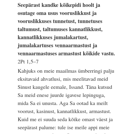
Seepärast kandke kõikepidi hoolt ja
osutage oma usus vooruslikkust ja
vooruslikkuses tunnetust, tunnetuses
taltumust, taltumuses kannatlikkust,
kannatlikkuses jumalakartust,
jumalakartuses vennaarmastust ja
vennaarmastuses armastust kõikide vastu.
2Pt 1,5–7
Kahjuks on meie maailmas ümberringi palju
eksitavaid ahvatlusi, mis meelitavad meid
Sinust kaugele eemale, Issand. Täna kutsud
Sa meid enese juurde igavese lepinguga,
mida Sa ei unusta. Aga Sa ootad ka meilt
voorust, kasinust, kannatlikkust, armastust.
Kuid me ei suuda seda kõike omast väest ja
seepärast palume: tule ise meile appi meie