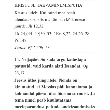
KRISTUSE TAEVAMINEMISPÜHA
Kristus ütleb: Kui mind maa pealt
ülendatakse, siis ma tõmban kõik enese
juurde.
Jh 12,32
Lk 24,(44–49)50–53; 1Kn 8,22–24.26–28;
Ps 148
Jutlus: Ef 1,20b–23
Su süda ärgu kadestagu
14. Neljapäev
patuseid, vaid karda alati Issandat.
Õp
23,17
Jeesus ütles jüngritele: Nõnda on
kirjutatud, et Messias pidi kannatama ja
kolmandal päeval üles tõusma surnuist. Ja
tema nimel peab kuulutatama
meeleparandust pattude andeksandmiseks