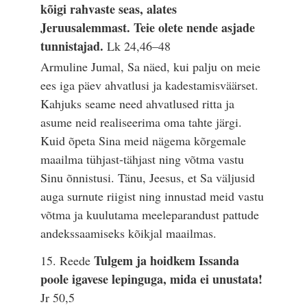
kõigi rahvaste seas, alates
Jeruusalemmast. Teie olete nende asjade
tunnistajad.
Lk 24,46–48
Armuline Jumal, Sa näed, kui palju on meie
ees iga päev ahvatlusi ja kadestamisväärset.
Kahjuks seame need ahvatlused ritta ja
asume neid realiseerima oma tahte järgi.
Kuid õpeta Sina meid nägema kõrgemale
maailma tühjast-tähjast ning võtma vastu
Sinu õnnistusi. Tänu, Jeesus, et Sa väljusid
auga surnute riigist ning innustad meid vastu
võtma ja kuulutama meeleparandust pattude
andekssaamiseks kõikjal maailmas.
Tulgem ja hoidkem Issanda
15. Reede
poole igavese lepinguga, mida ei unustata!
Jr 50,5