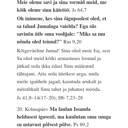
Meie oleme savi ja sina vormid meid, me
kõik oleme sinu kätetöö.
Js 64,7
Oh inimene, kes sina õigupoolest oled, et
sa tahad Jumalaga vaielda? Ega siis
savinõu ütle oma voolijale: "Miks sa mu
nõnda oled teinud?"
Rm 9,20
Kõigeväeline Jumal! Sina oled meie Isa, sest
Sa oled meid kõiki armastuses loonud ja
jätkad seda ikka edasi Sinu määratud
tähtajani. Aita seda üürikest aega, mida
meile igaühele jagad, kasutada arukalt ja
mõistlikult Sinu tahet ja juhatust mööda.
Js 41,8–14(17–20); Hb 7,23–28
Ma laulan Issanda
20. Kolmapäev
heldusest igavesti, ma kuulutan oma suuga
su ustavust põlvest põlve.
Ps 89,2