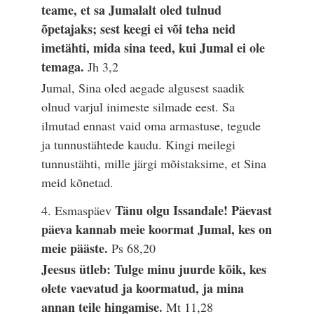
teame, et sa Jumalalt oled tulnud
õpetajaks; sest keegi ei või teha neid
imetähti, mida sina teed, kui Jumal ei ole
temaga.
Jh 3,2
Jumal, Sina oled aegade algusest saadik
olnud varjul inimeste silmade eest. Sa
ilmutad ennast vaid oma armastuse, tegude
ja tunnustähtede kaudu. Kingi meilegi
tunnustähti, mille järgi mõistaksime, et Sina
meid kõnetad.
Tänu olgu Issandale! Päevast
4. Esmaspäev
päeva kannab meie koormat Jumal, kes on
meie pääste.
Ps 68,20
Jeesus ütleb: Tulge minu juurde kõik, kes
olete vaevatud ja koormatud, ja mina
annan teile hingamise.
Mt 11,28