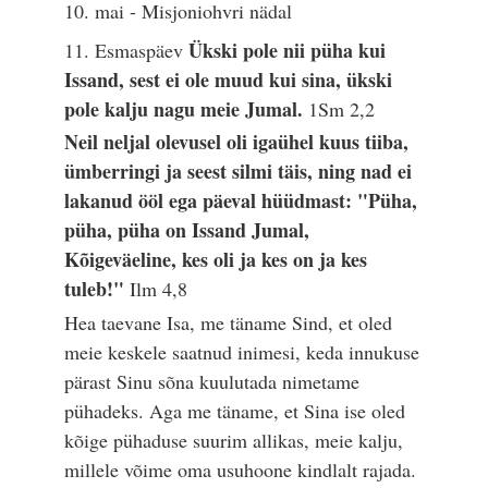
10. mai - Misjoniohvri nädal
Ükski pole nii püha kui
11. Esmaspäev
Issand, sest ei ole muud kui sina, ükski
pole kalju nagu meie Jumal.
1Sm 2,2
Neil neljal olevusel oli igaühel kuus tiiba,
ümberringi ja seest silmi täis, ning nad ei
lakanud ööl ega päeval hüüdmast: "Püha,
püha, püha on Issand Jumal,
Kõigeväeline, kes oli ja kes on ja kes
tuleb!"
Ilm 4,8
Hea taevane Isa, me täname Sind, et oled
meie keskele saatnud inimesi, keda innukuse
pärast Sinu sõna kuulutada nimetame
pühadeks. Aga me täname, et Sina ise oled
kõige pühaduse suurim allikas, meie kalju,
millele võime oma usuhoone kindlalt rajada.