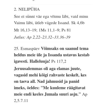
2. NELIPÜHA
See ei sünni väe ega võimu läbi, vaid minu
Vaimu läbi, ütleb vägede Issand.
Sk 4,6b
Mt 16,13–19; 1Ms 11,1–9; Ps 81
Jutlus: Ap 2,22–23.32–33.36–39
Võimsaks on saanud tema
25. Esmaspäev
heldus meie üle ja Issanda ustavus kestab
igavesti. Halleluuja!
Ps 117,2
Jeruusalemmas oli aga elamas juute,
vagasid mehi kõigi rahvaste keskelt, kes
on taeva all. Nad jahmusid ja panid
imeks, öeldes: "Me kuuleme räägitavat
meie endi keeles Jumala suuri asju."
Ap
2,5.7.11