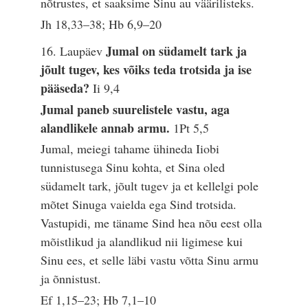
nõtrustes, et saaksime Sinu au väärilisteks.
Jh 18,33–38; Hb 6,9–20
Jumal on südamelt tark ja
16. Laupäev
jõult tugev, kes võiks teda trotsida ja ise
pääseda?
Ii 9,4
Jumal paneb suurelistele vastu, aga
alandlikele annab armu.
1Pt 5,5
Jumal, meiegi tahame ühineda Iiobi
tunnistusega Sinu kohta, et Sina oled
südamelt tark, jõult tugev ja et kellelgi pole
mõtet Sinuga vaielda ega Sind trotsida.
Vastupidi, me täname Sind hea nõu eest olla
mõistlikud ja alandlikud nii ligimese kui
Sinu ees, et selle läbi vastu võtta Sinu armu
ja õnnistust.
Ef 1,15–23; Hb 7,1–10