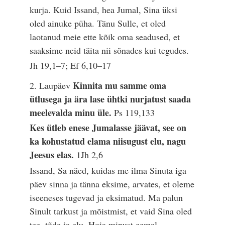
kurja. Kuid Issand, hea Jumal, Sina üksi
oled ainuke püha. Tänu Sulle, et oled
laotanud meie ette kõik oma seadused, et
saaksime neid täita nii sõnades kui tegudes.
Jh 19,1–7; Ef 6,10–17
Kinnita mu samme oma
2. Laupäev
ütlusega ja ära lase ühtki nurjatust saada
meelevalda minu üle.
Ps 119,133
Kes ütleb enese Jumalasse jäävat, see on
ka kohustatud elama niisugust elu, nagu
Jeesus elas.
1Jh 2,6
Issand, Sa näed, kuidas me ilma Sinuta iga
päev sinna ja tänna eksime, arvates, et oleme
iseeneses tugevad ja eksimatud. Ma palun
Sinult tarkust ja mõistmist, et vaid Sina oled
tee, tõde ja elu. Hoia minust eemal