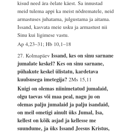
kisud need ära õelate käest. Sa innustad
meid tulema appi ka meist nõdrematele, neid
armastuses juhatama, julgustama ja aitama.
Issand, kasvata meie usku ja armastust nii
Sinu kui ligimese vastu.
Ap 4,23–31; Hb 10,1–18
Issand, kes on sinu sarnane
27. Kolmapäev
jumalate keskel? Kes on sinu sarnane,
pühakute keskel ülistatu, kardetava
kuulsusega imetegija?
2Ms 15,11
Kuigi on olemas niinimetatud jumalaid,
olgu taevas või maa peal, nagu ju on
olemas palju jumalaid ja palju isandaid,
on meil ometigi ainult üks Jumal, Isa,
kellest on kõik asjad ja kellesse me
suundume, ja üks Issand Jeesus Kristus,