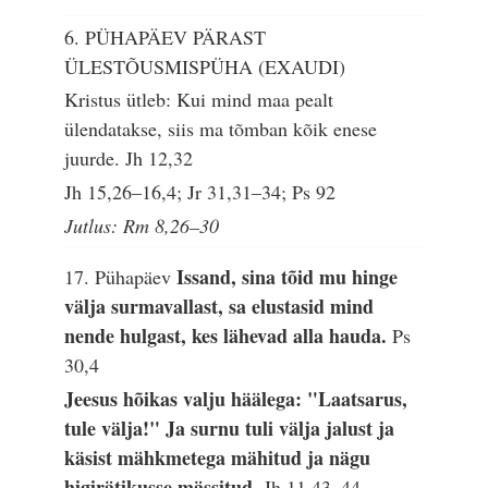
6. PÜHAPÄEV PÄRAST
ÜLESTÕUSMISPÜHA (EXAUDI)
Kristus ütleb: Kui mind maa pealt
ülendatakse, siis ma tõmban kõik enese
juurde.
Jh 12,32
Jh 15,26–16,4; Jr 31,31–34; Ps 92
Jutlus: Rm 8,26–30
Issand, sina tõid mu hinge
17. Pühapäev
välja surmavallast, sa elustasid mind
nende hulgast, kes lähevad alla hauda.
Ps
30,4
Jeesus hõikas valju häälega: "Laatsarus,
tule välja!" Ja surnu tuli välja jalust ja
käsist mähkmetega mähitud ja nägu
higirätikusse mässitud.
Jh 11,43–44