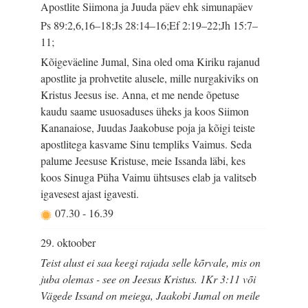
Apostlite Siimona ja Juuda päev ehk simunapäev
Ps 89:2,6,16–18;Js 28:14–16;Ef 2:19–22;Jh 15:7–
11;
Kõigeväeline Jumal, Sina oled oma Kiriku rajanud
apostlite ja prohvetite alusele, mille nurgakiviks on
Kristus Jeesus ise. Anna, et me nende õpetuse
kaudu saame usuosaduses üheks ja koos Siimon
Kananaiose, Juudas Jaakobuse poja ja kõigi teiste
apostlitega kasvame Sinu templiks Vaimus. Seda
palume Jeesuse Kristuse, meie Issanda läbi, kes
koos Sinuga Püha Vaimu ühtsuses elab ja valitseb
igavesest ajast igavesti.
07.30
-
16.39
29. oktoober
Teist alust ei saa keegi rajada selle kõrvale, mis on
juba olemas - see on Jeesus Kristus. 1Kr 3:11 või
Vägede Issand on meiega, Jaakobi Jumal on meile