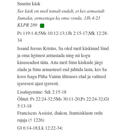
Suurim käsk
See käsk on meil temalt endalt, et kes armastab
Jumalat, armastagu ka oma venda. 1Jh 4:21
KLPR 289
Ps 119:1-8;5Ms 10:12-13;1Jh 2:15-17;Mk 12:28-
34
Issand Jeesus Kristus, Sa oled meil käskinud Sind
ja oma ligimest armastada ning nii kogu
käsuseadust täita. Aita meil Sinu käskude järgi
elada ja Sinu armastusel end juhtida lasta, kes Sa
koos Isaga Püha Vaimu ühtsuses elad ja valitsed
igavesest ajast igavesti.
Lisalugemine: Srk 2:15-18
Õhtul: Ps 22:24-32;5Ms 30:11-20;Ps 22:24-32;Gl
5:13-18
Franciscus Assisist, diakon, frantsisklaste ordu
rajaja († 1226)
Gl 6:14-18;Lk 12:22-34;