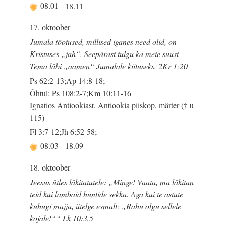
08.01
-
18.11
17. oktoober
Jumala tõotused, millised iganes need olid, on
Kristuses „jah“. Seepärast tulgu ka meie suust
Tema läbi „aamen“ Jumalale kiituseks. 2Kr 1:20
Ps 62:2-13;Ap 14:8-18;
Õhtul: Ps 108:2-7;Km 10:11-16
Ignatios Antiookiast, Antiookia piiskop, märter († u
115)
Fl 3:7-12;Jh 6:52-58;
08.03
-
18.09
18. oktoober
Jeesus ütles läkitatutele: „Minge! Vaata, ma läkitan
teid kui lambaid huntide sekka. Aga kui te astute
kuhugi majja, ütelge esmalt: „Rahu olgu sellele
kojale!““ Lk 10:3,5