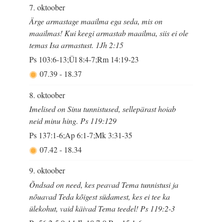
7. oktoober
Ärge armastage maailma ega seda, mis on
maailmas! Kui keegi armastab maailma, siis ei ole
temas Isa armastust. 1Jh 2:15
Ps 103:6-13;Ül 8:4-7;Rm 14:19-23
07.39
-
18.37
8. oktoober
Imelised on Sinu tunnistused, sellepärast hoiab
neid minu hing. Ps 119:129
Ps 137:1-6;Ap 6:1-7;Mk 3:31-35
07.42
-
18.34
9. oktoober
Õndsad on need, kes peavad Tema tunnistusi ja
nõuavad Teda kõigest südamest, kes ei tee ka
ülekohut, vaid käivad Tema teedel! Ps 119:2-3