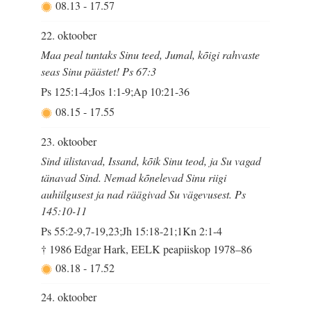
08.13
-
17.57
22. oktoober
Maa peal tuntaks Sinu teed, Jumal, kõigi rahvaste
seas Sinu päästet! Ps 67:3
Ps 125:1-4;Jos 1:1-9;Ap 10:21-36
08.15
-
17.55
23. oktoober
Sind ülistavad, Issand, kõik Sinu teod, ja Su vagad
tänavad Sind. Nemad kõnelevad Sinu riigi
auhiilgusest ja nad räägivad Su vägevusest. Ps
145:10-11
Ps 55:2-9,7-19,23;Jh 15:18-21;1Kn 2:1-4
† 1986 Edgar Hark, EELK peapiiskop 1978–86
08.18
-
17.52
24. oktoober