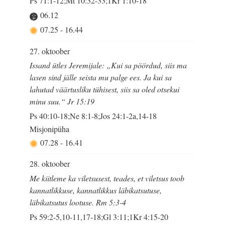
Ps 71:1-12;Mt 10:32-33;1Kr 1:10-18
06.12
07.25
-
16.44
27. oktoober
Issand ütles Jeremijale: „Kui sa pöördud, siis ma
lasen sind jälle seista mu palge ees. Ja kui sa
lahutad väärtusliku tühisest, siis sa oled otsekui
minu suu.“ Jr 15:19
Ps 40:10-18;Ne 8:1-8;Jos 24:1-2a,14-18
Misjonipüha
07.28
-
16.41
28. oktoober
Me kiitleme ka viletsusest, teades, et viletsus toob
kannatlikkuse, kannatlikkus läbikatsutuse,
läbikatsutus lootuse. Rm 5:3-4
Ps 59:2-5,10-11,17-18;Gl 3:11;1Kr 4:15-20