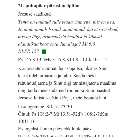
21. pühapäev pärast nelipüha
Jeesuse saadikud
Tema on andnud sulle teada, inimene, mis on hea.
Ja mida nõuab Issand sinult muud, kui et sa teeksid,
mis on õige, armastaksid headust ja käiksid
alandlikult koos oma Jumalaga? Mi 6:8
KLPR 157
Ps 145:8-13;5Ms 31:6-8;Kl 1:9-11;Lk 10:1-12
Kõigeväeline Jumal, halastaja Isa, üksnes Sinu
käest tuleb armastus ja rahu. Saada meid
rahunõudjatena ja Sinu riigi tunnistajatena maailma
ning täida meie südamed rõõmuga Sinu päästest.
Jeesuse Kristuse, Sinu Poja, meie Issanda läbi.
Lisalugemine: Srk 51:23-30
Õhtul: Ps 108:2-7;Mt 13:51-52;Ps 108:2-7;Km
10:11-16
Evangelist Luuka päev ehk luukapäev
Ps 1:1-3;Js 35:3–6 (v Js 43:8–13);2Tm 4:5–11;Lk