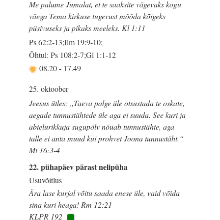
Me palume Jumalat, et te saaksite vägevaks kogu
väega Tema kirkuse tugevust mööda kõigeks
püsivuseks ja pikaks meeleks. Kl 1:11
Ps 62:2-13;Ilm 19:9-10;
Õhtul: Ps 108:2-7;Gl 1:1-12
08.20
-
17.49
25. oktoober
Jeesus ütles: „Taeva palge üle otsustada te oskate,
aegade tunnustähtede üle aga ei suuda. See kuri ja
abielurikkuja sugupõlv nõuab tunnustähte, aga
talle ei anta muud kui prohvet Joona tunnustäht.“
Mt 16:3-4
22. pühapäev pärast nelipüha
Usuvõitlus
Ära lase kurjal võitu saada enese üle, vaid võida
sina kuri heaga! Rm 12:21
KLPR 192