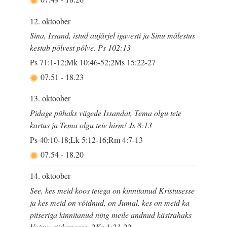
12. oktoober
Sina, Issand, istud aujärjel igavesti ja Sinu mälestus
kestab põlvest põlve. Ps 102:13
Ps 71:1-12;Mk 10:46-52;2Ms 15:22-27
07.51
-
18.23
13. oktoober
Pidage pühaks vägede Issandat, Tema olgu teie
kartus ja Tema olgu teie hirm! Js 8:13
Ps 40:10-18;Lk 5:12-16;Rm 4:7-13
07.54
-
18.20
14. oktoober
See, kes meid koos teiega on kinnitanud Kristusesse
ja kes meid on võidnud, on Jumal, kes on meid ka
pitseriga kinnitanud ning meile andnud käsirahaks
Vaimu südamesse. 2Kr 1:21-22