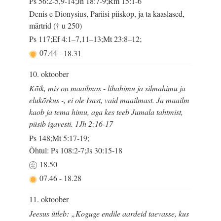
Ps 56:2-5,9-14;Jh 18:7-9;Rm 15:1-6
Denis e Dionysius, Pariisi piiskop, ja ta kaaslased,
märtrid († u 250)
Ps 117;Ef 4:1–7,11–13;Mt 23:8–12;
07.44
-
18.31
10. oktoober
Kõik, mis on maailmas - lihahimu ja silmahimu ja
elukõrkus -, ei ole Isast, vaid maailmast. Ja maailm
kaob ja tema himu, aga kes teeb Jumala tahtmist,
püsib igavesti. 1Jh 2:16-17
Ps 148;Mt 5:17-19;
Õhtul: Ps 108:2-7;Js 30:15-18
18.50
07.46
-
18.28
11. oktoober
Jeesus ütleb: „Koguge endile aardeid taevasse, kus