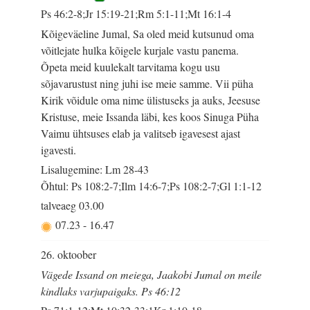
Ps 46:2-8;Jr 15:19-21;Rm 5:1-11;Mt 16:1-4
Kõigeväeline Jumal, Sa oled meid kutsunud oma
võitlejate hulka kõigele kurjale vastu panema.
Õpeta meid kuulekalt tarvitama kogu usu
sõjavarustust ning juhi ise meie samme. Vii püha
Kirik võidule oma nime ülistuseks ja auks, Jeesuse
Kristuse, meie Issanda läbi, kes koos Sinuga Püha
Vaimu ühtsuses elab ja valitseb igavesest ajast
igavesti.
Lisalugemine: Lm 28-43
Õhtul: Ps 108:2-7;Ilm 14:6-7;Ps 108:2-7;Gl 1:1-12
talveaeg
03.00
07.23
-
16.47
26. oktoober
Vägede Issand on meiega, Jaakobi Jumal on meile
kindlaks varjupaigaks. Ps 46:12