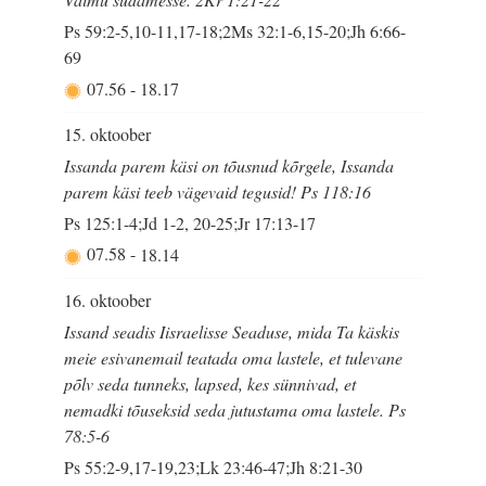
Ps 59:2-5,10-11,17-18;2Ms 32:1-6,15-20;Jh 6:66-
69
07.56
-
18.17
15. oktoober
Issanda parem käsi on tõusnud kõrgele, Issanda
parem käsi teeb vägevaid tegusid! Ps 118:16
Ps 125:1-4;Jd 1-2, 20-25;Jr 17:13-17
07.58
-
18.14
16. oktoober
Issand seadis Iisraelisse Seaduse, mida Ta käskis
meie esivanemail teatada oma lastele, et tulevane
põlv seda tunneks, lapsed, kes sünnivad, et
nemadki tõuseksid seda jutustama oma lastele. Ps
78:5-6
Ps 55:2-9,17-19,23;Lk 23:46-47;Jh 8:21-30