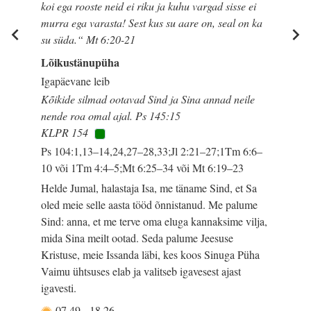
koi ega rooste neid ei riku ja kuhu vargad sisse ei
murra ega varasta! Sest kus su aare on, seal on ka
su süda.“ Mt 6:20-21
Lõikustänupüha
Igapäevane leib
Kõikide silmad ootavad Sind ja Sina annad neile
nende roa omal ajal. Ps 145:15
KLPR 154
Ps 104:1,13–14,24,27–28,33;Jl 2:21–27;1Tm 6:6–
10 või 1Tm 4:4–5;Mt 6:25–34 või Mt 6:19–23
Helde Jumal, halastaja Isa, me täname Sind, et Sa
oled meie selle aasta tööd õnnistanud. Me palume
Sind: anna, et me terve oma eluga kannaksime vilja,
mida Sina meilt ootad. Seda palume Jeesuse
Kristuse, meie Issanda läbi, kes koos Sinuga Püha
Vaimu ühtsuses elab ja valitseb igavesest ajast
igavesti.
07.49
-
18.26