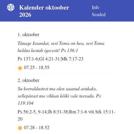
Kalender oktoober
Info
2026
Seaded
1. oktoober
Tänage Issandat, sest Tema on hea, sest Tema
heldus kestab igavesti! Ps 136:1
Ps 137:1-6;Gl 4:21-31;Mk 7:17-23
07.25
-
18.55
2. oktoober
Su korraldustest ma olen saanud arukaks,
sellepärast ma vihkan kõiki vale teeradu. Ps
119:104
Ps 56:2-5, 9-14;Jh 8:31-38;Rm 7:1-6 või Srk 15:11-
20
07.28
-
18.52