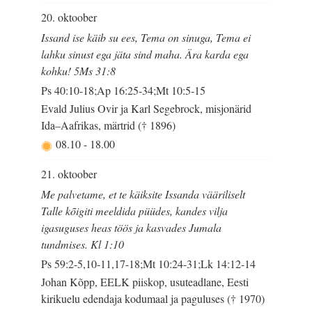
20. oktoober
Issand ise käib su ees, Tema on sinuga, Tema ei
lahku sinust ega jäta sind maha. Ära karda ega
kohku! 5Ms 31:8
Ps 40:10-18;Ap 16:25-34;Mt 10:5-15
Evald Julius Ovir ja Karl Segebrock, misjonärid
Ida–Aafrikas, märtrid († 1896)
08.10
-
18.00
21. oktoober
Me palvetame, et te käiksite Issanda vääriliselt
Talle kõigiti meeldida püüdes, kandes vilja
igasuguses heas töös ja kasvades Jumala
tundmises. Kl 1:10
Ps 59:2-5,10-11,17-18;Mt 10:24-31;Lk 14:12-14
Johan Kõpp, EELK piiskop, usuteadlane, Eesti
kirikuelu edendaja kodumaal ja paguluses († 1970)