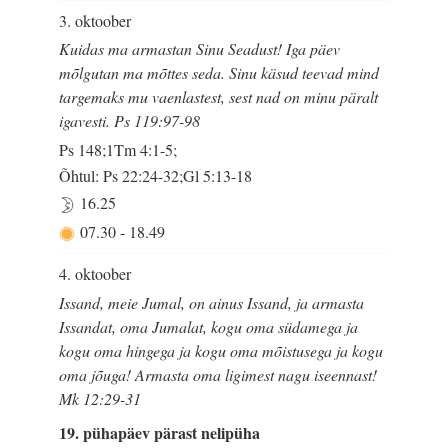
3. oktoober
Kuidas ma armastan Sinu Seadust! Iga päev
mõlgutan ma mõttes seda. Sinu käsud teevad mind
targemaks mu vaenlastest, sest nad on minu päralt
igavesti. Ps 119:97-98
Ps 148;1Tm 4:1-5;
Õhtul: Ps 22:24-32;Gl 5:13-18
16.25
07.30
-
18.49
4. oktoober
Issand, meie Jumal, on ainus Issand, ja armasta
Issandat, oma Jumalat, kogu oma südamega ja
kogu oma hingega ja kogu oma mõistusega ja kogu
oma jõuga! Armasta oma ligimest nagu iseennast!
Mk 12:29-31
19. pühapäev pärast nelipüha