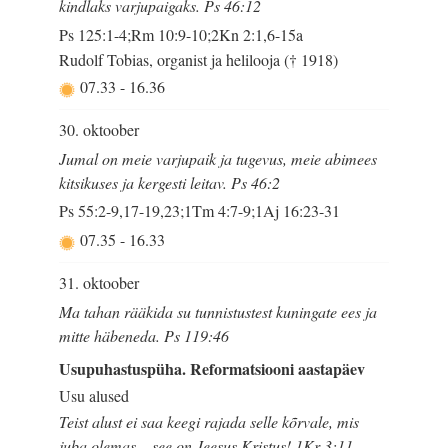
kindlaks varjupaigaks. Ps 46:12
Ps 125:1-4;Rm 10:9-10;2Kn 2:1,6-15a
Rudolf Tobias, organist ja helilooja († 1918)
07.33
-
16.36
30. oktoober
Jumal on meie varjupaik ja tugevus, meie abimees
kitsikuses ja kergesti leitav. Ps 46:2
Ps 55:2-9,17-19,23;1Tm 4:7-9;1Aj 16:23-31
07.35
-
16.33
31. oktoober
Ma tahan rääkida su tunnistustest kuningate ees ja
mitte häbeneda. Ps 119:46
Usupuhastuspüha. Reformatsiooni aastapäev
Usu alused
Teist alust ei saa keegi rajada selle kõrvale, mis
juba olemas – see on Jeesus Kristus! 1Kr 3:11