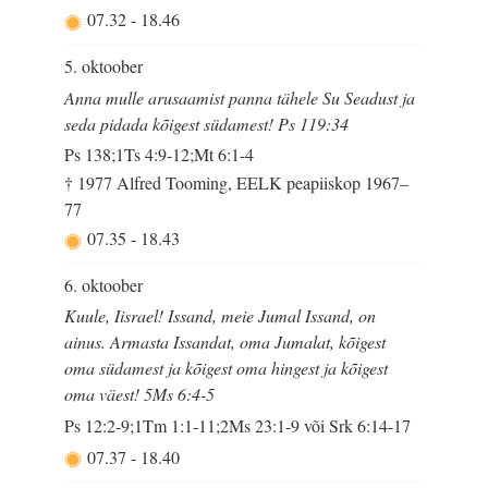
07.32
-
18.46
5. oktoober
Anna mulle arusaamist panna tähele Su Seadust ja
seda pidada kõigest südamest! Ps 119:34
Ps 138;1Ts 4:9-12;Mt 6:1-4
† 1977 Alfred Tooming, EELK peapiiskop 1967–
77
07.35
-
18.43
6. oktoober
Kuule, Iisrael! Issand, meie Jumal Issand, on
ainus. Armasta Issandat, oma Jumalat, kõigest
oma südamest ja kõigest oma hingest ja kõigest
oma väest! 5Ms 6:4-5
Ps 12:2-9;1Tm 1:1-11;2Ms 23:1-9 või Srk 6:14-17
07.37
-
18.40