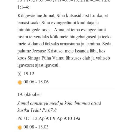
1:1–4;
Kõigeväeline Jumal, Sina kutsusid arst Luuka, et
temast saaks Sinu evangeeliumi kuulutaja ja
inimhingede ravija. Anna, et tema evangeeliumi
ravim tervendaks kõik meie hingehaigused ja teeks
meie südamed ärksaks armastama ja teenima. Seda
palume Jeesuse Kristuse, meie Issanda läbi, kes
koos Sinuga Püha Vaimu ühtsuses elab ja valitseb
igavesest ajast igavesti.
19.12
08.06
-
18.06
19. oktoober
Jumal õnnistagu meid ja kõik ilmamaa otsad
kartku Teda! Ps 67:8
Ps 71:1-12;Ap 9:1-9;Ap 9:10-19a
08.08
-
18.03