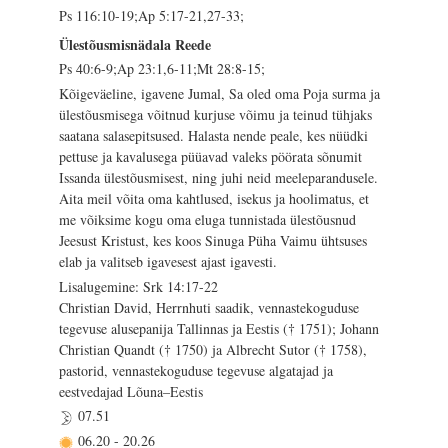
Ps 116:10-19;Ap 5:17-21,27-33;
Ülestõusmisnädala Reede
Ps 40:6-9;Ap 23:1,6-11;Mt 28:8-15;
Kõigeväeline, igavene Jumal, Sa oled oma Poja surma ja
ülestõusmisega võitnud kurjuse võimu ja teinud tühjaks
saatana salasepitsused. Halasta nende peale, kes nüüdki
pettuse ja kavalusega püüavad valeks pöörata sõnumit
Issanda ülestõusmisest, ning juhi neid meeleparandusele.
Aita meil võita oma kahtlused, isekus ja hoolimatus, et
me võiksime kogu oma eluga tunnistada ülestõusnud
Jeesust Kristust, kes koos Sinuga Püha Vaimu ühtsuses
elab ja valitseb igavesest ajast igavesti.
Lisalugemine: Srk 14:17-22
Christian David, Herrnhuti saadik, vennastekoguduse
tegevuse alusepanija Tallinnas ja Eestis († 1751); Johann
Christian Quandt († 1750) ja Albrecht Sutor († 1758),
pastorid, vennastekoguduse tegevuse algatajad ja
eestvedajad Lõuna–Eestis
07.51
06.20
-
20.26