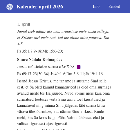
Kalender aprill 2026
Info
Seaded
1. aprill
Jumal teeb nähtavaks oma armastuse meie vastu sellega,
et Kristus suri meie eest, kui me olime alles patused. Rm
5:8
Ps 35:1,7,9-18;Mk 15:6-20;
Suure Nädala Kolmapäev
Jeesus mõistetakse surma
KLPR 78
Ps 69:17-23(30-34);Js 49:1-6;Rm 5:6-11;Jh 19:1-16
Issand Jeesus Kristus, me täname ja austame Sind selle
eest, et Sa oled käinud kannatusteed ja oled oma surmaga
avanud meile tee Isa juurde. Nüüd võime meie käia oma
surmateed lootuses võita Sinu armu toel kiusatused ja
kannatused ning minna Sinu jälgedes läbi surma kitsa
värava ülestõusmisse, kus näeme Sinu kirkust. Kuule
meid, kes Sa koos Isaga Püha Vaimu ühtsuses elad ja
valitsed igavesest ajast igavesti.