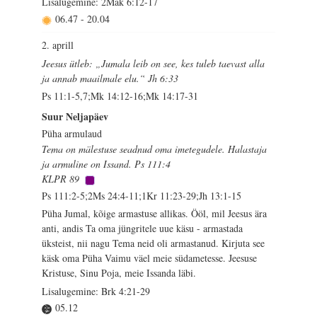
Lisalugemine: 2Mak 6:12-17
06.47
-
20.04
2. aprill
Jeesus ütleb: „Jumala leib on see, kes tuleb taevast alla
ja annab maailmale elu.“ Jh 6:33
Ps 11:1-5,7;Mk 14:12-16;Mk 14:17-31
Suur Neljapäev
Püha armulaud
Tema on mälestuse seadnud oma imetegudele. Halastaja
ja armuline on Issand. Ps 111:4
KLPR 89
Ps 111:2-5;2Ms 24:4-11;1Kr 11:23-29;Jh 13:1-15
Püha Jumal, kõige armastuse allikas. Ööl, mil Jeesus ära
anti, andis Ta oma jüngritele uue käsu - armastada
üksteist, nii nagu Tema neid oli armastanud. Kirjuta see
käsk oma Püha Vaimu väel meie südametesse. Jeesuse
Kristuse, Sinu Poja, meie Issanda läbi.
Lisalugemine: Brk 4:21-29
05.12