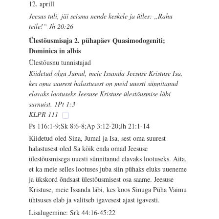
12. aprill
Jeesus tuli, jäi seisma nende keskele ja ütles: „Rahu
teile!“ Jh 20:26
Ülestõusmisaja 2. pühapäev Quasimodogeniti;
Dominica in albis
Ülestõusnu tunnistajad
Kiidetud olgu Jumal, meie Issanda Jeesuse Kristuse Isa,
kes oma suurest halastusest on meid uuesti sünnitanud
elavaks lootuseks Jeesuse Kristuse ülestõusmise läbi
surnuist. 1Pt 1:3
KLPR 111
Ps 116:1-9;Sk 8:6-8;Ap 3:12-20;Jh 21:1-14
Kiidetud oled Sina, Jumal ja Isa, sest oma suurest
halastusest oled Sa kõik enda omad Jeesuse
ülestõusmisega uuesti sünnitanud elavaks lootuseks. Aita,
et ka meie selles lootuses juba siin pühaks eluks uueneme
ja ükskord õndsast ülestõusmisest osa saame. Jeesuse
Kristuse, meie Issanda läbi, kes koos Sinuga Püha Vaimu
ühtsuses elab ja valitseb igavesest ajast igavesti.
Lisalugemine: Srk 44:16-45:22