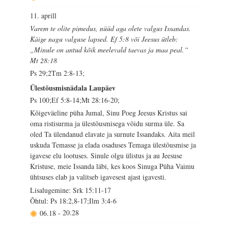
11. aprill
Varem te olite pimedus, nüüd aga olete valgus Issandas.
Käige nagu valguse lapsed. Ef 5:8 või Jeesus ütleb:
„Minule on antud kõik meelevald taevas ja maa peal.“
Mt 28:18
Ps 29;2Tm 2:8-13;
Ülestõusmisnädala Laupäev
Ps 100;Ef 5:8-14;Mt 28:16-20;
Kõigeväeline püha Jumal, Sinu Poeg Jeesus Kristus sai
oma ristisurma ja ülestõusmisega võidu surma üle. Sa
oled Ta ülendanud elavate ja surnute Issandaks. Aita meil
uskuda Temasse ja elada osaduses Temaga ülestõusmise ja
igavese elu lootuses. Sinule olgu ülistus ja au Jeesuse
Kristuse, meie Issanda läbi, kes koos Sinuga Püha Vaimu
ühtsuses elab ja valitseb igavesest ajast igavesti.
Lisalugemine: Srk 15:11-17
Õhtul: Ps 18:2,8-17;Ilm 3:4-6
06.18
-
20.28