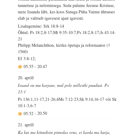
tunnetuse ja mõistmisega. Seda palume Jeesuse Kristuse,
meie Issanda läbi, kes koos Sinuga Püha Vaimu ühtsuses
elab ja valitseb igavesest ajast igavesti.
Lisalugemine: Srk 18:8-14
Õhtul: Ps 18:2,8-17;Mt 9:35-10:7;Ps 18:2,8-17;Js 43:14-
21
Philipp Melanchthon, kiriku õpetaja ja reformaator (†
1560)
Ef 3:8-12;
05.55
-
20.47
20. aprill
Issand on mu karjane, mul pole millestki puudust. Ps
23:1
Ps 136:1,11-17,21-26;4Ms 7:12-23;Sk 9:14,16-17 või Sk
10:1-3,6-7
05.52
-
20.50
21. aprill
Ka kui ma kõnniksin pimedas orus, ei karda ma kurja,