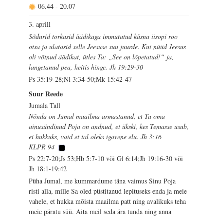
06.44
-
20.07
3. aprill
Sõdurid torkasid äädikaga immutatud käsna iisopi roo
otsa ja ulatasid selle Jeesuse suu juurde. Kui nüüd Jeesus
oli võtnud äädikat, ütles Ta: „See on lõpetatud!“ ja,
langetanud pea, heitis hinge. Jh 19:29-30
Ps 35:19-28;Nl 3:34-50;Mk 15:42-47
Suur Reede
Jumala Tall
Nõnda on Jumal maailma armastanud, et Ta oma
ainusündinud Poja on andnud, et ükski, kes Temasse usub,
ei hukkuks, vaid et tal oleks igavene elu. Jh 3:16
KLPR 94
Ps 22:7-20;Js 53;Hb 5:7-10 või Gl 6:14;Jh 19:16-30 või
Jh 18:1-19:42
Püha Jumal, me kummardume täna vaimus Sinu Poja
risti alla, mille Sa oled püstitanud lepituseks enda ja meie
vahele, et hukka mõista maailma patt ning avalikuks teha
meie päratu süü. Aita meil seda ära tunda ning anna