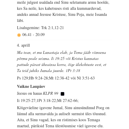
meile julgust usaldada end Sinu seletamatu armu hoolde,
kes Sa neile, kes kahetsuses risti alla kummarduvad,
andeks annad Jeesuse Kristuse, Sinu Poja, meie Issanda
läbi.
Lisalugemine: Trk 2:1,12-21
06.41
-
20.09
4. aprill
Ma tean, et mu Lunastaja elab, ja Tema jääb viimsena
põrmu peale seisma. Ii 19:25 või Kristus kannatas
pattude pärast üheainsa korra, õige ülekohtuste eest, et
Ta teid juhiks Jumala juurde. 1Pt 3:18
Ps 129;Hb 9:24-28;Mt 12:38-42 või Nl 3:51-63
Vaikne Laupäev
Jeesus on hauas
KLPR 99
Ii 19:25-27;1Pt 3:18-22;Mt 27:62-66;
Kõigeväeline igavene Jumal, Sinu ainusündinud Poeg on
läinud alla surmavalda ja auliselt surnuist üles tõusnud.
Aita, et Sinu vagad, kes on ristimises koos Temaga
maetud, päriksid Tema ülestõusmise väel igavese elu.