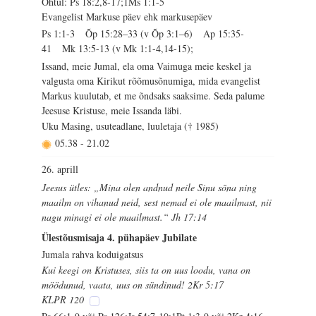
Õhtul: Ps 18:2,8-17;1Ms 1:1-5
Evangelist Markuse päev ehk markusepäev
Ps 1:1-3 Õp 15:28–33 (v Õp 3:1–6) Ap 15:35-
41 Mk 13:5-13 (v Mk 1:1-4,14-15);
Issand, meie Jumal, ela oma Vaimuga meie keskel ja
valgusta oma Kirikut rõõmusõnumiga, mida evangelist
Markus kuulutab, et me õndsaks saaksime. Seda palume
Jeesuse Kristuse, meie Issanda läbi.
Uku Masing, usuteadlane, luuletaja († 1985)
05.38
-
21.02
26. aprill
Jeesus ütles: „Mina olen andnud neile Sinu sõna ning
maailm on vihanud neid, sest nemad ei ole maailmast, nii
nagu minagi ei ole maailmast.“ Jh 17:14
Ülestõusmisaja 4. pühapäev Jubilate
Jumala rahva koduigatsus
Kui keegi on Kristuses, siis ta on uus loodu, vana on
möödunud, vaata, uus on sündinud! 2Kr 5:17
KLPR 120