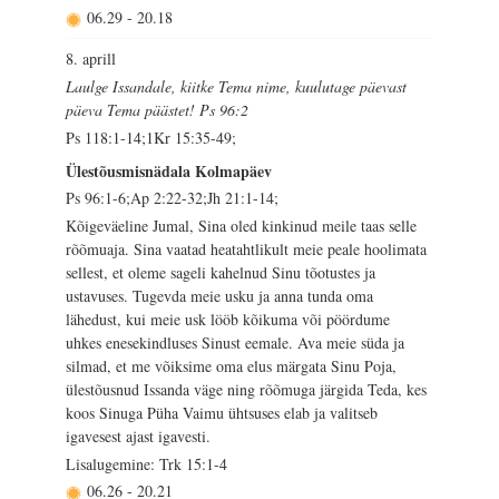
06.29
-
20.18
8. aprill
Laulge Issandale, kiitke Tema nime, kuulutage päevast
päeva Tema päästet! Ps 96:2
Ps 118:1-14;1Kr 15:35-49;
Ülestõusmisnädala Kolmapäev
Ps 96:1-6;Ap 2:22-32;Jh 21:1-14;
Kõigeväeline Jumal, Sina oled kinkinud meile taas selle
rõõmuaja. Sina vaatad heatahtlikult meie peale hoolimata
sellest, et oleme sageli kahelnud Sinu tõotustes ja
ustavuses. Tugevda meie usku ja anna tunda oma
lähedust, kui meie usk lööb kõikuma või pöördume
uhkes enesekindluses Sinust eemale. Ava meie süda ja
silmad, et me võiksime oma elus märgata Sinu Poja,
ülestõusnud Issanda väge ning rõõmuga järgida Teda, kes
koos Sinuga Püha Vaimu ühtsuses elab ja valitseb
igavesest ajast igavesti.
Lisalugemine: Trk 15:1-4
06.26
-
20.21