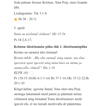
Seda palume Jeesuse Kristuse, Sinu Poja, meie Issanda
läbi.
Lisalugemine: Trk 3:1-8
06.38
-
20.11
5. aprill
Surm on neelatud võidusse! 1Kr 15:54
Ps 18:2,8-17;
Kristuse ülestõusmise püha ehk 1. ülestõusmispüha
Kristus on surnuist üles tõusnud!
Kristus ütleb: „Ma olin surnud, ning ennäe, ma elan
igavesest ajast igavesti ning minu käes on surma ja
surmavalla võtmed!“ Ilm 1:18
KLPR 102
Ps 118:15-24;Ho 6:1-3 või Hs 37:1-14;1Kr 15:12-22;Jh
20:1-10
Kõigeväeline, igavene Jumal, Sina oled oma Poja
surmaga lunastanud meid patust ja päästnud surma
võimusest ning tõotanud Tema ülestõusmises meile
igavest elu, et me kuradi meelevalla alt päästetuna