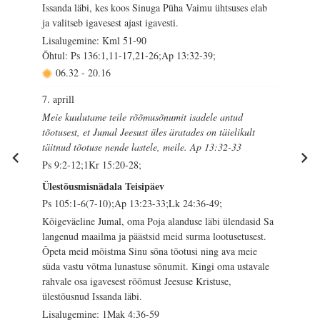
Issanda läbi, kes koos Sinuga Püha Vaimu ühtsuses elab
ja valitseb igavesest ajast igavesti.
Lisalugemine: Kml 51-90
Õhtul: Ps 136:1,11-17,21-26;Ap 13:32-39;
06.32
-
20.16
7. aprill
Meie kuulutame teile rõõmusõnumit isadele antud
tõotusest, et Jumal Jeesust üles äratades on täielikult
täitnud tõotuse nende lastele, meile. Ap 13:32-33
Ps 9:2-12;1Kr 15:20-28;
Ülestõusmisnädala Teisipäev
Ps 105:1-6(7-10);Ap 13:23-33;Lk 24:36-49;
Kõigeväeline Jumal, oma Poja alanduse läbi ülendasid Sa
langenud maailma ja päästsid meid surma lootusetusest.
Õpeta meid mõistma Sinu sõna tõotusi ning ava meie
süda vastu võtma lunastuse sõnumit. Kingi oma ustavale
rahvale osa igavesest rõõmust Jeesuse Kristuse,
ülestõusnud Issanda läbi.
Lisalugemine: 1Mak 4:36-59