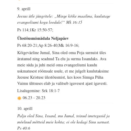
9. aprill
Jeesus ütle jüngritele: „Minge kõike maailma, kuulutage
evangeeliumi kogu loodule!“ Mk 16:15
Ps 114;1Kr 15:50-57;
Ülestõusmisnädala Neljapäev
Ps 68:20-21;Ap 8:26-40;Mk 16:9-16;
Kõigeväeline Jumal, Sina oled oma Poja surnuist üles
äratanud ning seadnud Ta elu ja surma Issandaks. Ava
meie süda ja juhi meid oma evangeeliumi kaudu
uskmatusest rõõmsale usule, et me julgelt kuulutaksime
Jeesuse Kristuse ülestõusmist, kes koos Sinuga Püha
Vaimu ühtsuses elab ja valitseb igavesest ajast igavesti.
Lisalugemine: Srk 18:1-7
06.23
-
20.23
10. aprill
Palju oled Sina, Issand, mu Jumal, teinud imetegusid ja
mõelnud mõtteid meie kohta; ei ole kedagi Sinu sarnast.
Ps 40:6