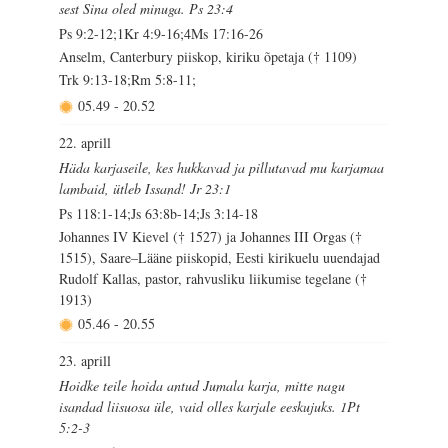
sest Sina oled minuga. Ps 23:4
Ps 9:2-12;1Kr 4:9-16;4Ms 17:16-26
Anselm, Canterbury piiskop, kiriku õpetaja († 1109)
Trk 9:13-18;Rm 5:8-11;
05.49
-
20.52
22. aprill
Häda karjaseile, kes hukkavad ja pillutavad mu karjamaa
lambaid, ütleb Issand! Jr 23:1
Ps 118:1-14;Js 63:8b-14;Js 3:14-18
Johannes IV Kievel († 1527) ja Johannes III Orgas (†
1515), Saare–Lääne piiskopid, Eesti kirikuelu uuendajad
Rudolf Kallas, pastor, rahvusliku liikumise tegelane (†
1913)
05.46
-
20.55
23. aprill
Hoidke teile hoida antud Jumala karja, mitte nagu
isandad liisuosa üle, vaid olles karjale eeskujuks. 1Pt
5:2-3