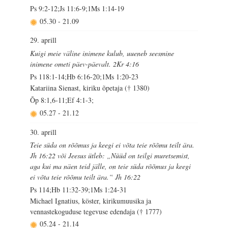
Ps 9:2-12;Js 11:6-9;1Ms 1:14-19
05.30
-
21.09
29. aprill
Kuigi meie väline inimene kulub, uueneb seesmine
inimene ometi päev-päevalt. 2Kr 4:16
Ps 118:1-14;Hb 6:16-20;1Ms 1:20-23
Katariina Sienast, kiriku õpetaja († 1380)
Õp 8:1,6-11;Ef 4:1-3;
05.27
-
21.12
30. aprill
Teie süda on rõõmus ja keegi ei võta teie rõõmu teilt ära.
Jh 16:22 või Jeesus ütleb: „Nüüd on teilgi muretsemist,
aga kui ma näen teid jälle, on teie süda rõõmus ja keegi
ei võta teie rõõmu teilt ära.“ Jh 16:22
Ps 114;Hb 11:32-39;1Ms 1:24-31
Michael Ignatius, köster, kirikumuusika ja
vennastekoguduse tegevuse edendaja († 1777)
05.24
-
21.14