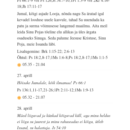
Ps 66:1-9 või Ps 126;Js 54:7-10;1Pt 1:3-9 või 2Kr 4:16-
18;Jh 17:11-17
Jumal, kõigi asjade Looja, nõnda nagu Sa äratad igal
kevadel looduse uuele kasvule, tahad Sa uuendada ka
patu ja surma võimusesse langenud maailma. Aita meil
leida Sinu Pojas tõeline elu allikas ja üles ärgata
osaduseks Sinuga. Seda palume Jeesuse Kristuse, Sinu
Poja, meie Issanda läbi.
Lisalugemine: Brk 1:15-22; 2:6-13
Õhtul: Ps 18:2,8-17;1Ms 1:6-8;Ps 18:2,8-17;1Ms 1:1-5
05.35
-
21.04
27. aprill
Hõisake Jumalale, kõik ilmamaa! Ps 66:1
Ps 136:1,11-17,21-26;1Pt 2:11-12;1Ms 1:9-13
05.32
-
21.07
28. aprill
Mäed liiguvad ja künkad kõiguvad küll, aga minu heldus
ei liigu su juurest ja minu rahuseadus ei kõigu, ütleb
Issand, su halastaja. Js 54:10