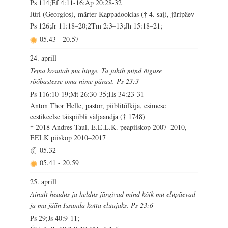
Ps 114;Ef 4:11-16;Ap 20:28-32
Jüri (Georgios), märter Kappadookias († 4. saj), jüripäev
Ps 126;Jr 11:18–20;2Tm 2:3–13;Jh 15:18–21;
05.43
-
20.57
24. aprill
Tema kosutab mu hinge. Ta juhib mind õiguse
rööbastesse oma nime pärast. Ps 23:3
Ps 116:10-19;Mt 26:30-35;Hs 34:23-31
Anton Thor Helle, pastor, piiblitõlkija, esimese
eestikeelse täispiibli väljaandja († 1748)
† 2018 Andres Taul, E.E.L.K. peapiiskop 2007–2010,
EELK piiskop 2010–2017
05.32
05.41
-
20.59
25. aprill
Ainult headus ja heldus järgivad mind kõik mu elupäevad
ja ma jään Issanda kotta eluajaks. Ps 23:6
Ps 29;Js 40:9-11;