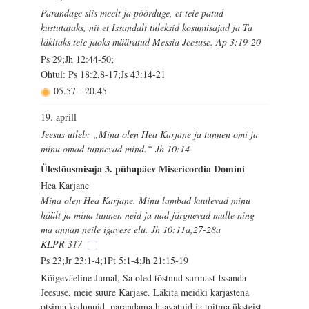
Parandage siis meelt ja pöörduge, et teie patud
kustutataks, nii et Issandalt tuleksid kosumisajad ja Ta
läkitaks teie jaoks määratud Messia Jeesuse. Ap 3:19-20
Ps 29;Jh 12:44-50;
Õhtul: Ps 18:2,8-17;Js 43:14-21
05.57
-
20.45
19. aprill
Jeesus ütleb: „Mina olen Hea Karjane ja tunnen omi ja
minu omad tunnevad mind.“ Jh 10:14
Ülestõusmisaja 3. pühapäev Misericordia Domini
Hea Karjane
Mina olen Hea Karjane. Minu lambad kuulevad minu
häält ja mina tunnen neid ja nad järgnevad mulle ning
ma annan neile igavese elu. Jh 10:11a,27-28a
KLPR 317
Ps 23;Jr 23:1-4;1Pt 5:1-4;Jh 21:15-19
Kõigeväeline Jumal, Sa oled tõstnud surmast Issanda
Jeesuse, meie suure Karjase. Läkita meidki karjastena
otsima kadunuid, parandama haavatuid ja toitma üksteist