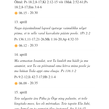
Õhtul: Ps 18:2,8-17;Kl 2:12-15 või 1Mak 2:52-61;Ps
18:2,8-17;Ilm 3:4-6
06.15
-
20.30
13. aprill
Nagu äsjasündinud lapsed igatsege vaimulikku selget
piima, et te selle varal kasvaksite pääste poole. 1Pt 2:2
Ps 136:1,11-17,21-26;Mk 1:16-20;Ap 4:32-33
06.12
-
20.33
14. aprill
Ma armastan Issandat, sest Ta kuuleb mu häält ja mu
anumist, sest Ta on pööranud oma kõrva minu poole ja
ma hüüan Teda appi oma eluaja. Ps 116:1-2
Ps 9:2-12;Ii 42:7-17;Hb 2:1-4
06.09
-
20.35
15. aprill
Teie salgasite ära Püha ja Õige ning palusite, et teile
kingitaks mees, kes oli mõrtsukas. Teie tapsite Elu Juhi,
aga Jumal on ta surnuist üles äratanud. Ap 3:14-15