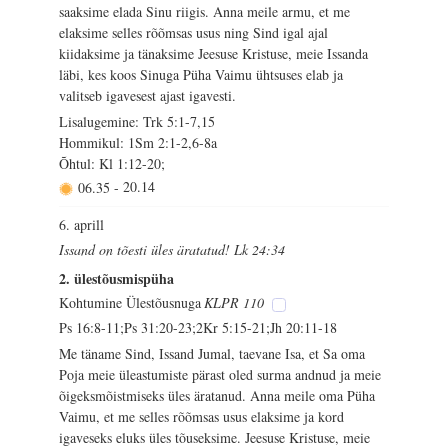
saaksime elada Sinu riigis. Anna meile armu, et me
elaksime selles rõõmsas usus ning Sind igal ajal
kiidaksime ja tänaksime Jeesuse Kristuse, meie Issanda
läbi, kes koos Sinuga Püha Vaimu ühtsuses elab ja
valitseb igavesest ajast igavesti.
Lisalugemine: Trk 5:1-7,15
Hommikul: 1Sm 2:1-2,6-8a
Õhtul: Kl 1:12-20;
06.35
-
20.14
6. aprill
Issand on tõesti üles äratatud! Lk 24:34
2. ülestõusmispüha
Kohtumine Ülestõusnuga
KLPR 110
Ps 16:8-11;Ps 31:20-23;2Kr 5:15-21;Jh 20:11-18
Me täname Sind, Issand Jumal, taevane Isa, et Sa oma
Poja meie üleastumiste pärast oled surma andnud ja meie
õigeksmõistmiseks üles äratanud. Anna meile oma Püha
Vaimu, et me selles rõõmsas usus elaksime ja kord
igaveseks eluks üles tõuseksime. Jeesuse Kristuse, meie