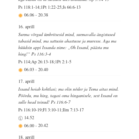
Ps 118:1-14;1Pt 1:22-25;Js 66:6-13
06.06
-
20.38
16. aprill
Surma võrgud ümbritsesid mind, surmavalla ängistused
tabasid mind, ma sattusin ahastusse ja muresse. Aga ma
hüüdsin appi Issanda nime: „Oh Issand, päästa mu
hing!“ Ps 116:3-4
Ps 114;Ap 26:13-18;1Pt 2:1-5
06.03
-
20.40
17. aprill
Issand hoiab kohtlasi; ma olin nõder ja Tema aitas mind.
Pöördu, mu hing, tagasi oma hingamisele, sest Issand on
sulle head teinud! Ps 116:6-7
Ps 116:10-19;Fl 3:10-11;Ilm 7:13-17
14.52
06.00
-
20.42
18. aprill