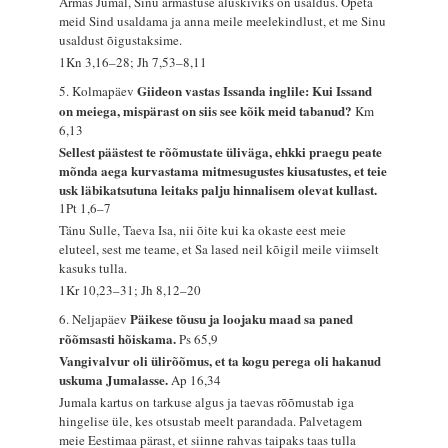
Armas Jumal, Sinu armastuse aluskiviks on usaldus. Õpeta
meid Sind usaldama ja anna meile meelekindlust, et me Sinu
usaldust õigustaksime.
1Kn 3,16–28; Jh 7,53–8,11
Giideon vastas Issanda inglile: Kui Issand
5. Kolmapäev
on meiega, mispärast on siis see kõik meid tabanud?
Km
6,13
Sellest päästest te rõõmustate üliväga, ehkki praegu peate
mõnda aega kurvastama mitmesugustes kiusatustes, et teie
usk läbikatsutuna leitaks palju hinnalisem olevat kullast.
1Pt 1,6–7
Tänu Sulle, Taeva Isa, nii õite kui ka okaste eest meie
eluteel, sest me teame, et Sa lased neil kõigil meile viimselt
kasuks tulla.
1Kr 10,23–31; Jh 8,12–20
Päikese tõusu ja loojaku maad sa paned
6. Neljapäev
rõõmsasti hõiskama.
Ps 65,9
Vangivalvur oli ülirõõmus, et ta kogu perega oli hakanud
uskuma Jumalasse.
Ap 16,34
Jumala kartus on tarkuse algus ja taevas rõõmustab iga
hingelise üle, kes otsustab meelt parandada. Palvetagem
meie Eestimaa pärast, et siinne rahvas taipaks taas tulla