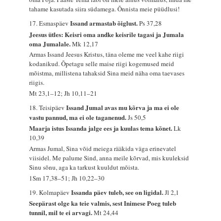
tahame kasutada siira südamega. Õnnista meie püüdlusi!
Issand armastab õiglust.
17. Esmaspäev
Ps 37,28
Jeesus ütles: Keisri oma andke keisrile tagasi ja Jumala
oma Jumalale.
Mk 12,17
Armas Issand Jeesus Kristus, täna oleme me veel kahe riigi
kodanikud. Õpetagu selle maise riigi kogemused meid
mõistma, millistena tahaksid Sina meid näha oma taevases
riigis.
Mt 23,1–12; Jh 10,11–21
Issand Jumal avas mu kõrva ja ma ei ole
18. Teisipäev
vastu pannud, ma ei ole taganenud.
Js 50,5
Maarja istus Issanda jalge ees ja kuulas tema kõnet.
Lk
10,39
Armas Jumal, Sina võid meiega rääkida väga erinevatel
viisidel. Me palume Sind, anna meile kõrvad, mis kuuleksid
Sinu sõnu, aga ka tarkust kuuldut mõista.
1Sm 17,38–51; Jh 10,22–30
Issanda päev tuleb, see on ligidal.
19. Kolmapäev
Jl 2,1
Seepärast olge ka teie valmis, sest Inimese Poeg tuleb
tunnil, mil te ei arvagi.
Mt 24,44