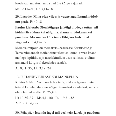
loodavad, muutusi, mida nad üle kõige vajavad.
Mt 12,15–21; 1Jh 3,11–18
Mina olen vilets ja vaene, aga Issand mõtleb
29. Laupäev
mu peale.
Ps 40,18
Paulus kirjutab: Olen kõigega ja kõigi oludega tuttav: nii
kõhtu täis sööma kui nälgima, elama nii jõukuses kui
puuduses. Ma suudan kõik tema läbi, kes teeb mind
vägevaks.
Fl 4,12–13
Meie vaimujõud on meie usus Jeesusesse Kristusesse ja
Tema rahu annab meile toimetulemise. Anna, armas Issand,
meilegi leplikkust ja meelekindlust usus sellesse, et Sinu
arm meid kõigis olukordades saadab.
Ap 9,31–35; 1Jh 3,19–24
13. PÜHAPÄEV PÄRAST KOLMAINUPÜHA
Kristus ütleb: Tõesti, ma ütlen teile, mida te iganes olete
teinud kellele tahes mu kõige pisematest vendadest, seda te
olete teinud mulle.
Mt 25,40b
Lk 10,25–37; 1Ms 4,1–16a; Ps 119,81–88
Jutlus: Ap 6,1–7
Issanda ingel tuli veel teist korda ja puudutas
30. Pühapäev