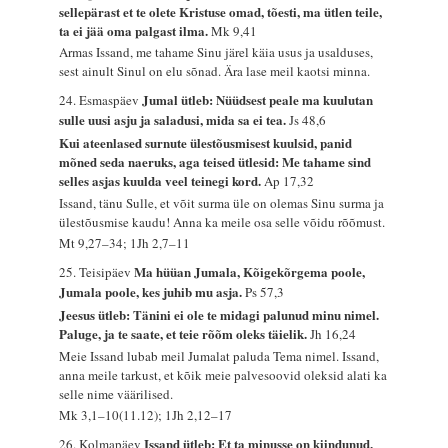
sellepärast et te olete Kristuse omad, tõesti, ma ütlen teile,
ta ei jää oma palgast ilma.
Mk 9,41
Armas Issand, me tahame Sinu järel käia usus ja usalduses,
sest ainult Sinul on elu sõnad. Ära lase meil kaotsi minna.
Jumal ütleb: Nüüdsest peale ma kuulutan
24. Esmaspäev
sulle uusi asju ja saladusi, mida sa ei tea.
Js 48,6
Kui ateenlased surnute ülestõusmisest kuulsid, panid
mõned seda naeruks, aga teised ütlesid: Me tahame sind
selles asjas kuulda veel teinegi kord.
Ap 17,32
Issand, tänu Sulle, et võit surma üle on olemas Sinu surma ja
ülestõusmise kaudu! Anna ka meile osa selle võidu rõõmust.
Mt 9,27–34; 1Jh 2,7–11
Ma hüüan Jumala, Kõigekõrgema poole,
25. Teisipäev
Jumala poole, kes juhib mu asja.
Ps 57,3
Jeesus ütleb: Tänini ei ole te midagi palunud minu nimel.
Paluge, ja te saate, et teie rõõm oleks täielik.
Jh 16,24
Meie Issand lubab meil Jumalat paluda Tema nimel. Issand,
anna meile tarkust, et kõik meie palvesoovid oleksid alati ka
selle nime väärilised.
Mk 3,1–10(11.12); 1Jh 2,12–17
Issand ütleb: Et ta minusse on kiindunud,
26. Kolmapäev