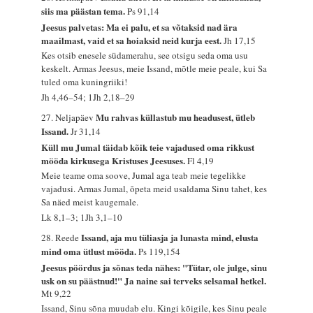
siis ma päästan tema.
Ps 91,14
Jeesus palvetas: Ma ei palu, et sa võtaksid nad ära
maailmast, vaid et sa hoiaksid neid kurja eest.
Jh 17,15
Kes otsib enesele südamerahu, see otsigu seda oma usu
keskelt. Armas Jeesus, meie Issand, mõtle meie peale, kui Sa
tuled oma kuningriiki!
Jh 4,46–54; 1Jh 2,18–29
Mu rahvas küllastub mu headusest, ütleb
27. Neljapäev
Issand.
Jr 31,14
Küll mu Jumal täidab kõik teie vajadused oma rikkust
mööda kirkusega Kristuses Jeesuses.
Fl 4,19
Meie teame oma soove, Jumal aga teab meie tegelikke
vajadusi. Armas Jumal, õpeta meid usaldama Sinu tahet, kes
Sa näed meist kaugemale.
Lk 8,1–3; 1Jh 3,1–10
Issand, aja mu tüliasja ja lunasta mind, elusta
28. Reede
mind oma ütlust mööda.
Ps 119,154
Jeesus pöördus ja sõnas teda nähes: "Tütar, ole julge, sinu
usk on su päästnud!" Ja naine sai terveks selsamal hetkel.
Mt 9,22
Issand, Sinu sõna muudab elu. Kingi kõigile, kes Sinu peale