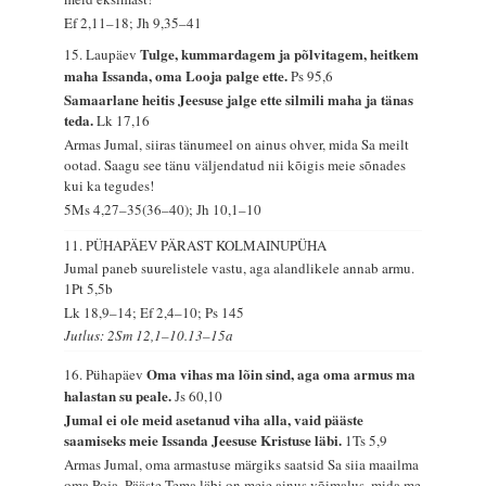
Ef 2,11–18; Jh 9,35–41
Tulge, kummardagem ja põlvitagem, heitkem
15. Laupäev
maha Issanda, oma Looja palge ette.
Ps 95,6
Samaarlane heitis Jeesuse jalge ette silmili maha ja tänas
teda.
Lk 17,16
Armas Jumal, siiras tänumeel on ainus ohver, mida Sa meilt
ootad. Saagu see tänu väljendatud nii kõigis meie sõnades
kui ka tegudes!
5Ms 4,27–35(36–40); Jh 10,1–10
11. PÜHAPÄEV PÄRAST KOLMAINUPÜHA
Jumal paneb suurelistele vastu, aga alandlikele annab armu.
1Pt 5,5b
Lk 18,9–14; Ef 2,4–10; Ps 145
Jutlus: 2Sm 12,1–10.13–15a
Oma vihas ma lõin sind, aga oma armus ma
16. Pühapäev
halastan su peale.
Js 60,10
Jumal ei ole meid asetanud viha alla, vaid pääste
saamiseks meie Issanda Jeesuse Kristuse läbi.
1Ts 5,9
Armas Jumal, oma armastuse märgiks saatsid Sa siia maailma
oma Poja. Pääste Tema läbi on meie ainus võimalus, mida me