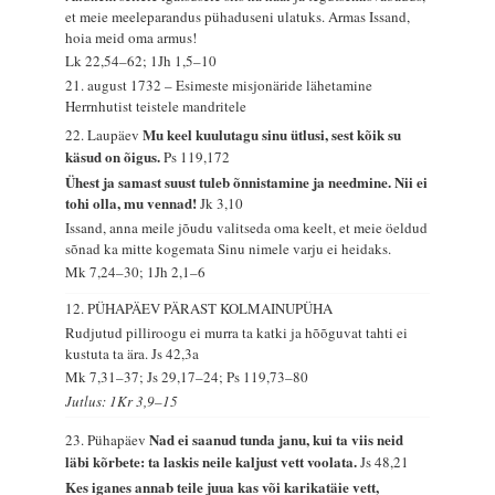
et meie meeleparandus pühaduseni ulatuks. Armas Issand,
hoia meid oma armus!
Lk 22,54–62; 1Jh 1,5–10
21. august 1732 – Esimeste misjonäride lähetamine
Herrnhutist teistele mandritele
Mu keel kuulutagu sinu ütlusi, sest kõik su
22. Laupäev
käsud on õigus.
Ps 119,172
Ühest ja samast suust tuleb õnnistamine ja needmine. Nii ei
tohi olla, mu vennad!
Jk 3,10
Issand, anna meile jõudu valitseda oma keelt, et meie öeldud
sõnad ka mitte kogemata Sinu nimele varju ei heidaks.
Mk 7,24–30; 1Jh 2,1–6
12. PÜHAPÄEV PÄRAST KOLMAINUPÜHA
Rudjutud pilliroogu ei murra ta katki ja hõõguvat tahti ei
kustuta ta ära.
Js 42,3a
Mk 7,31–37; Js 29,17–24; Ps 119,73–80
Jutlus: 1Kr 3,9–15
Nad ei saanud tunda janu, kui ta viis neid
23. Pühapäev
läbi kõrbete: ta laskis neile kaljust vett voolata.
Js 48,21
Kes iganes annab teile juua kas või karikatäie vett,