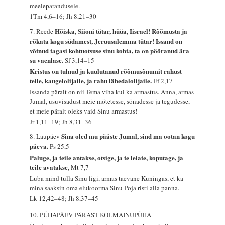
meeleparandusele.
1Tm 4,6–16; Jh 8,21–30
Hõiska, Siioni tütar, hüüa, Iisrael! Rõõmusta ja
7. Reede
rõkata kogu südamest, Jeruusalemma tütar! Issand on
võtnud tagasi kohtuotsuse sinu kohta, ta on pööranud ära
su vaenlase.
Sf 3,14–15
Kristus on tulnud ja kuulutanud rõõmusõnumit rahust
teile, kaugelolijaile, ja rahu lähedalolijaile.
Ef 2,17
Issanda päralt on nii Tema viha kui ka armastus. Anna, armas
Jumal, usuvisadust meie mõtetesse, sõnadesse ja tegudesse,
et meie päralt oleks vaid Sinu armastus!
Jr 1,11–19; Jh 8,31–36
Sina oled mu pääste Jumal, sind ma ootan kogu
8. Laupäev
päeva.
Ps 25,5
Paluge, ja teile antakse, otsige, ja te leiate, koputage, ja
teile avatakse,
Mt 7,7
Luba mind tulla Sinu ligi, armas taevane Kuningas, et ka
mina saaksin oma elukoorma Sinu Poja risti alla panna.
Lk 12,42–48; Jh 8,37–45
10. PÜHAPÄEV PÄRAST KOLMAINUPÜHA