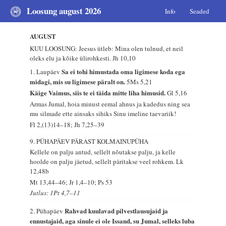
Loosung august 2026
Info
Seaded
AUGUST
KUU LOOSUNG: Jeesus ütleb: Mina olen tulnud, et neil
oleks elu ja kõike ülirohkesti.
Jh 10,10
Sa ei tohi himustada oma ligimese koda ega
1. Laupäev
midagi, mis su ligimese päralt on.
5Ms 5,21
Käige Vaimus, siis te ei täida mitte liha himusid.
Gl 5,16
Armas Jumal, hoia minust eemal ahnus ja kadedus ning sea
mu silmade ette ainsaks sihiks Sinu imeline taevariik!
Fl 2,(13)14–18; Jh 7,25–39
9. PÜHAPÄEV PÄRAST KOLMAINUPÜHA
Kellele on palju antud, sellelt nõutakse palju, ja kelle
hoolde on palju jäetud, sellelt päritakse veel rohkem.
Lk
12,48b
Mt 13,44–46; Jr 1,4–10; Ps 53
Jutlus: 1Pt 4,7–11
Rahvad kuulavad pilvestlausujaid ja
2. Pühapäev
ennustajaid, aga sinule ei ole Issand, su Jumal, selleks luba