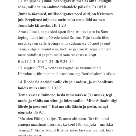
Jumal peab igavesti meeles oma lepingut,
13. Neljapäev
sõna, mille ta on andnud tuhandele põlvele.
Ps 105,8
Jumala tõotused, millised iganes need olid, on Kristuses
jah. Seepärast tulgu ka meie suust tema läbi aamen
Jumalale kiituseks.
2Kr 1,20
Armas Jumal, nagu oled ajatu Sina, nii on ajatu ka Sinu
leping. Läbi inimpõlvede leiad Sa oma Poja kaudu üles
need, kes on selle lepingu oma südamesse võtnud ja end
Tema külge sidunud usu, lootuse ja armastusega. Õnnista
meie püüdlusi ja juhi meid oma taevasesse koju.
Rm 11,(13–16)17–24; Jh 9,24–34
13. august 1727 – vennastekoguduse vaimne sünd
Herrnhutis, ühine püha õhtusöömaaeg Berthelsdorfi kirikus
Sa andsid mulle elu ja osaduse, ja su hoolitsus
14. Reede
hoidis mu vaimu.
Ii 10,12
Tema vastas: Inimene, keda nimetatakse Jeesuseks, tegi
muda ja võidis mu silmi ja ütles mulle: "Mine Siiloahi tiigi
äärde ja pese end!" Kui ma siis läksin ja pesin, saingi
nägijaks.
Jh 9,11
"Ma olen Päästja küljes, Ta armu abi näen. Ta viib mind
armuga maailmast, surmast ka kord läbi kahjuta – ma ikka
Temaga!" Armas Issand Kristus, meie taevane teejuht, hoia
meid eksimast!