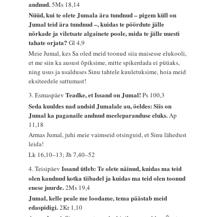
andnud.
5Ms 18,14
Nüüd, kui te olete Jumala ära tundnud – pigem küll on
Jumal teid ära tundnud –, kuidas te pöördute jälle
nõrkade ja viletsate algainete poole, mida te jälle uuesti
tahate orjata?
Gl 4,9
Meie Jumal, kes Sa oled meid toonud siia maisesse elukooli,
et me siin ka ausust õpiksime, mitte spikerdada ei püüaks,
ning usus ja usalduses Sinu tahtele kuuletuksime, hoia meid
eksiteedele sattumast!
Teadke, et Issand on Jumal!
3. Esmaspäev
Ps 100,3
Seda kuuldes nad andsid Jumalale au, öeldes: Siis on
Jumal ka paganaile andnud meeleparanduse eluks.
Ap
11,18
Armas Jumal, juhi meie vaimseid otsinguid, et Sinu lähedust
leida!
Lk 16,10–13; Jh 7,40–52
Issand ütleb: Te olete näinud, kuidas ma teid
4. Teisipäev
olen kandnud kotka tiibadel ja kuidas ma teid olen toonud
enese juurde.
2Ms 19,4
Jumal, kelle peale me loodame, tema päästab meid
edaspidigi.
2Kr 1,10