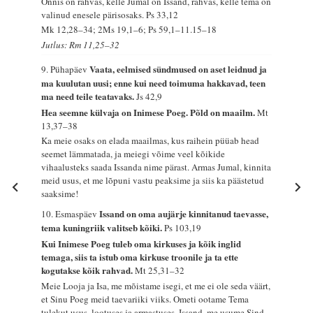
Õnnis on rahvas, kelle Jumal on Issand, rahvas, kelle tema on
valinud enesele pärisosaks.
Ps 33,12
Mk 12,28–34; 2Ms 19,1–6; Ps 59,1–11.15–18
Jutlus: Rm 11,25–32
Vaata, eelmised sündmused on aset leidnud ja
9. Pühapäev
ma kuulutan uusi; enne kui need toimuma hakkavad, teen
ma need teile teatavaks.
Js 42,9
Hea seemne külvaja on Inimese Poeg. Põld on maailm.
Mt
13,37–38
Ka meie osaks on elada maailmas, kus raihein püüab head
seemet lämmatada, ja meiegi võime veel kõikide
vihaalusteks saada Issanda nime pärast. Armas Jumal, kinnita
meid usus, et me lõpuni vastu peaksime ja siis ka päästetud
saaksime!
Issand on oma aujärje kinnitanud taevasse,
10. Esmaspäev
tema kuningriik valitseb kõiki.
Ps 103,19
Kui Inimese Poeg tuleb oma kirkuses ja kõik inglid
temaga, siis ta istub oma kirkuse troonile ja ta ette
kogutakse kõik rahvad.
Mt 25,31–32
Meie Looja ja Isa, me mõistame isegi, et me ei ole seda väärt,
et Sinu Poeg meid taevariiki viiks. Ometi ootame Tema
tulekut usus, lootuses ja armastuses. Issand, me usume Sind,