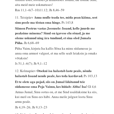
aita meid meie uskmatuses!
Rm 11,1–6(7–10)11.12; Jh 8,46–59
Anna mulle teada tee, mida pean käima, sest
11. Teisipäev
sinu poole ma tõstan oma hinge.
Ps 143,8
Siimon Peetrus vastas Jeesusele: Issand, kelle juurde me
peaksime minema? Sinul on igavese elu sõnad, ja me
oleme uskunud ning ära tundnud, et sina oled Jumala
Püha.
Jh 6,68–69
Püha Vaim, kirjuta Isa kallis Sõna ka minu südamesse ja
anna oma armust valgust, et ma selle sealt leiaksin ja omaks
võtaksin!
Js 51,1–6(7); Jh 9,1–12
Otsekui isa halastab laste peale, nõnda
12. Kolmapäev
halastab Issand nende peale, kes teda kardavad.
Ps 103,13
Et te olete aga pojad, siis on Jumal läkitanud teie
südamesse oma Poja Vaimu, kes hüüab: Abba! Isa!
Gl 4,6
Armas Jumal, Sinu ootus on, et me Sind usaldaksime ka siis,
kui meil on Sinu ees häbi. Anna meile julgust loota Sinu
armu peale.
Jh 4,19–26; Jh 9,13–23