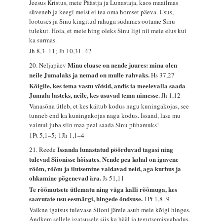
Jeesus Kristus, meie Päästja ja Lunastaja, kaos maailmas
süveneb ja keegi meist ei tea oma homset päeva. Usus,
lootuses ja Sinu kingitud rahuga südames ootame Sinu
tulekut. Hoia, et meie hing oleks Sinu ligi nii meie elus kui
ka surmas.
Jh 8,3–11; Jh 10,31–42
Minu eluase on nende juures: mina olen
20. Neljapäev
neile Jumalaks ja nemad on mulle rahvaks.
Hs 37,27
Kõigile, kes tema vastu võtsid, andis ta meelevalla saada
Jumala lasteks, neile, kes usuvad tema nimesse.
Jh 1,12
Vanasõna ütleb, et kes käitub kodus nagu kuningakojas, see
tunneb end ka kuningakojas nagu kodus. Issand, lase mu
vaimul juba siin maa peal saada Sinu pühamuks!
1Pt 5,1–5; 1Jh 1,1–4
Issanda lunastatud pöörduvad tagasi ning
21. Reede
tulevad Siionisse hõisates. Nende pea kohal on igavene
rõõm, rõõm ja ilutsemine valdavad neid, aga kurbus ja
ohkamine põgenevad ära.
Js 51,11
Te rõõmutsete ütlematu ning väga kalli rõõmuga, kes
saavutate usu eesmärgi, hingede õndsuse.
1Pt 1,8–9
Vaikne igatsus tulevase Siioni järele asub meie kõigi hinges.
Andkem sellele igatsusele siis ka hääl ja tegutsemisvabadus,