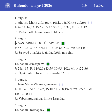
Kalender august 2026
Info
Seaded
1. august
p. Alfonso Maria di Liguori, piiskop ja Kiriku doktor
Jr 26:11-16,24; Ps 69:15-16,30-31,33-34; Mt 14:1-12
R: Vasta mulle Issand oma heldusest.
2. august
╬ AASTARINGI 18. PÜHAPÄEV
Js 55:1-3; Ps 145:8-9,14-17; Rm 8:35,37-39; Mt 14:13-21
R: Sa avad oma käe ja täidad kõik, mis elab.
3. august
18. nädala esmaspäev
Jr 28:1-17; Ps 119:29+43,79-80,95+102; Mt 14:22-36
R: Õpeta mind, Issand, oma teedel käima.
4. august
p. Jean-Marie Vianney, preester
Jr 30:1-2,12-15,18-22; Ps 102:16-18,19-21,29+22-23; Mt
15:1-2,10-14
R: Vabastatud rahvas kiitku Issandat.
5. august
18. nädala kolmapäev