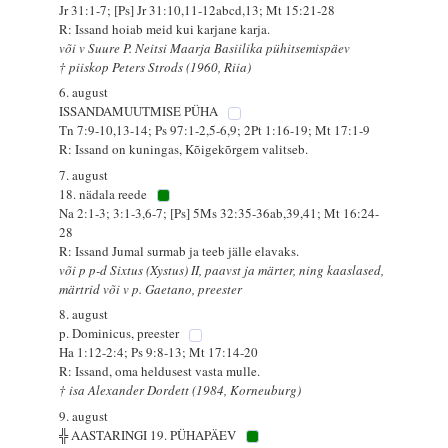
Jr 31:1-7; [Ps] Jr 31:10,11-12abcd,13; Mt 15:21-28
R: Issand hoiab meid kui karjane karja.
või v Suure P. Neitsi Maarja Basiilika pühitsemispäev
† piiskop Peters Strods (1960, Riia)
6. august
ISSANDAMUUTMISE PÜHA
Tn 7:9-10,13-14; Ps 97:1-2,5-6,9; 2Pt 1:16-19; Mt 17:1-9
R: Issand on kuningas, Kõigekõrgem valitseb.
7. august
18. nädala reede
Na 2:1-3; 3:1-3,6-7; [Ps] 5Ms 32:35-36ab,39,41; Mt 16:24-
28
R: Issand Jumal surmab ja teeb jälle elavaks.
või p p-d Sixtus (Xystus) II, paavst ja märter, ning kaaslased,
märtrid või v p. Gaetano, preester
8. august
p. Dominicus, preester
Ha 1:12-2:4; Ps 9:8-13; Mt 17:14-20
R: Issand, oma heldusest vasta mulle.
† isa Alexander Dordett (1984, Korneuburg)
9. august
╬ AASTARINGI 19. PÜHAPÄEV