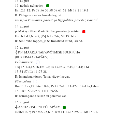
13. august
19. nädala neljapäev
Hs 12:1-12; Ps 78:56-57,58-59,61-62; Mt 18:21-19:1
R: Pidagem meeles Jumala tegusid.
või p p-d Pontianus, paavst, ja Hyppolitus, preester, märtrid
14. august
p. Maksymilian Maria Kolbe, preester ja märter
Hs 16:1-15,60,63; [Ps] Js 12:2-6; Mt 19:3-12
R: Sinu viha lõppes, ja Sa trööstisid mind, Issand.
15. august
╬ P.N. MAARJA TAEVAVÕTMISE SUURPÜHA
(RUKKIMAARJAPÄEV)
Eelõhtumissa
1Aj 15:3-4,15-16,16:1-2; Ps 132:6-7, 9-10,13-14; 1Kr
15:54-57; Lk 11:27-28
R: Issandaga tõuseb Tema vägev laegas.
Päevamissa
Ilm 11:19a,12:1-6a,10ab; Ps 45:7+10, 11-12ab,14-15a,15bc-
16; 1Kr 15:20-27a; Lk 1:39-56
R: Kuninganna seisab su paremal käel.
16. august
╬ AASTARINGI 20. PÜHAPÄEV
Js 56:1,6-7; Ps 67:2-3,5,6+8; Rm 11:13-15,29-32; Mt 15:21-