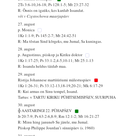
2Ts 3:6-10,16-18; Ps 128:1-5; Mt 23:27-32
R: Õnnis on igaüks, kes kardab Issandat.
või v Częstochowa maarjapäev
27. august
p. Monica
1Kr 1:1-9; Ps 145:2-7; Mt 24:42-51
R: Ma tõstan Sind kõrgeks, mu Jumal, Sa kuningas.
28. august
p. Augustinus, piiskop ja Kiriku doktor
1Kr 1:17-25; Ps 33:1-2,4-5,10-11; Mt 25:1-13
R: Issanda heldus täidab maa.
29. august
Ristija Johannese martüüriumi mälestuspäev
1Kr 1:26-31; Ps 33:12-13,18-19,20-21; Mk 6:17-29
R: Kui armas on Sinu tempel, Issand.
Tartus: v TARTU KIRIKU PÜHITSEMISPÄEV, SUURPUHA
30. august
╬ AASTARINGI 22. PÜHAPÄEV
Jr 20:7-9; Ps 63:2-6,8-9; Rm 12:1-2; Mt 16:21-27
R: Minu hing januneb Su järele, mu Jumal.
Piiskop Philippe Jourdan’i sünnipäev (s. 1960)
31. august