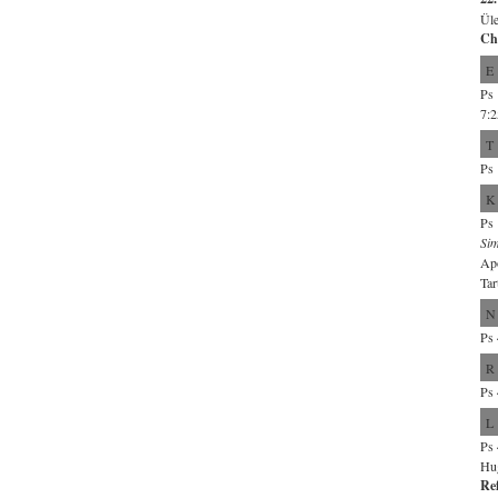
Üle
Ch
E
Ps 
7:2
T
Ps 
K
Ps 
Si
Apo
Tar
N
Ps 
R
Ps 
L
Ps 
Hug
Re