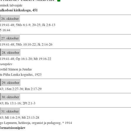
minek talveajale
alkedoni kirikukogu, 451
26. oktoober
119:41-48; 5Ms 6:1-9, 20-25; Jk 2:8-13
5 16:44
27. oktoober
119:41-48; 5Ms 10:10-22; Jk 2:14-26
28. oktoober
119:41-48; Õp 16:1-20; Mt 19:16-22
munapäev
stlid Siimon ja Juudas
tu Püha Luuka kogudus, 1923
29. oktoober
43; 1Sm 2:27-36; Rm 2:17-29
30. oktoober
43; Hs 13:1-16; 2Pt 2:1-3
31. oktoober
43; Ml 1:6-2:9; Mt 23:13-28
o Lepnurm, helilooja, organist ja pedagoog, * 1914
formatsioonipäev