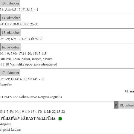
13. oktoober
34; Am 9:5-15; Fl 3:13-4:1
14. oktoober
34; Ül 7:10-8:4; Jh 6:25-35
15. oktoober
96:1-9; Km 17:1-6; 3 Jh 9-12
16. oktoober
96:1-9; 5Ms 17:14-20; 1Pt 5:1-5
sili Prii, EMK pastor, märter, *1909
-17.10 Vaimulike õppe- ja osaduspäevad
17. oktoober
96:1-9; Js 14:3-11; Mt 14:1-12
imupäev
42. n
STPALVES: Kohtla-Järve Kolgata kogudus
P
18. oktoo
45:1-7; Ps 96:1-9 (10-13); 1Ts 1; Mt 22:15-22
. PÜHAPÄEV PÄRAST NELIPÜHA
ukapäev
ngelist Luukas