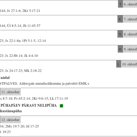
T
6. oktoo
144; Js 27:1-6; 2Kr 5:17-21
K
7. oktoo
144; Ül 8:5-14; Jh 11:45-57
N
8. oktoo
23; Js 22:1-8a; 1Pt 5:1-5, 12-14
R
9. oktoo
23; Js 22:8b-14; Jk 4:4-10
L
10. oktoo
23; Js 24:17-23; Mk 2:18-22
 nädal
STPALVES: Aldersgate uuendusliikumine ja palvetöö EMK-s
11. oktoober
 8:7-18; Ps 65:2-14; 2Kr 9:6-15; Lk 17:11-19
. PÜHAPÄEV PÄRAST NELIPÜHA
ikustänupüha
12. oktoober
34; 2Ms 19:7-20; Jd 17-25
1 18:23