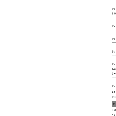
Ps 
8:0
Ps 
Ps 
Ps 
Ps 
Koh
Ja
Ps 
43.
EE
P
3Ms
22