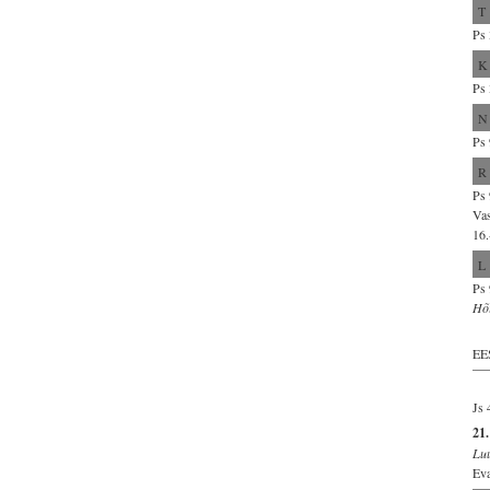
T
Ps 
K
Ps 
N
Ps 
R
Ps 
Vas
16.
L
Ps 
Hõ
EE
Js 
21
Lu
Eva