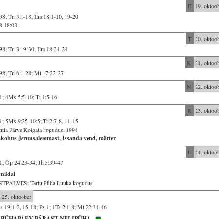
E
19. oktoo
98; Tn 3:1-18; Ilm 18:1-10, 19-20
8 18:03
T
20. oktoo
98; Tn 3:19-30; Ilm 18:21-24
K
21. oktoo
98; Tn 6:1-28; Mt 17:22-27
N
22. oktoo
1; 4Ms 5:5-10; Tt 1:5-16
R
23. oktoo
1; 5Ms 9:25-10:5; Tt 2:7-8, 11-15
tla-Järve Kolgata kogudus, 1994
akobus Jeruusalemmast, Issanda vend, märter
L
24. oktoo
1; Õp 24:23-34; Jh 5:39-47
 nädal
STPALVES: Tartu Püha Luuka kogudus
25. oktoober
 19:1-2, 15-18; Ps 1; 1Ts 2:1-8; Mt 22:34-46
. PÜHAPÄEV PÄRAST NELIPÜHA