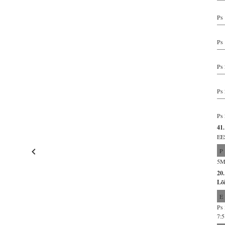
Ps 
Ps 
Ps 
Ps 
Ps 
41.
EE
P
5Ms
20
Lõ
E
Ps 
7:5