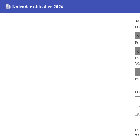
Kalender oktoober 2026
39.
EE
N
Ps 
R
Ps 
Võ
L
Ps 
EE
Js 
19
Ps 
7:3