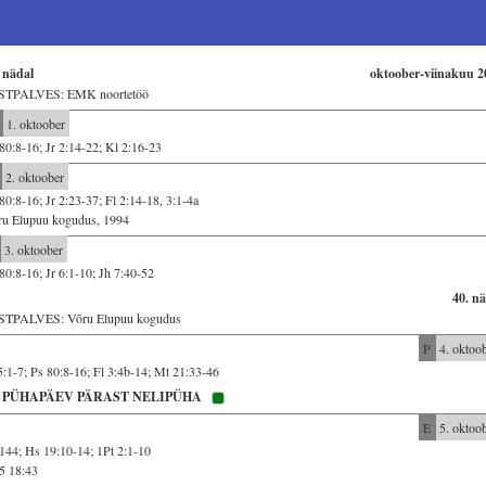
 nädal
oktoober-viinakuu 2
STPALVES: EMK noortetöö
1. oktoober
80:8-16; Jr 2:14-22; Kl 2:16-23
2. oktoober
80:8-16; Jr 2:23-37; Fl 2:14-18, 3:1-4a
ru Elupuu kogudus, 1994
3. oktoober
80:8-16; Jr 6:1-10; Jh 7:40-52
40. n
STPALVES: Võru Elupuu kogudus
P
4. oktoo
5:1-7; Ps 80:8-16; Fl 3:4b-14; Mt 21:33-46
. PÜHAPÄEV PÄRAST NELIPÜHA
E
5. oktoo
144; Hs 19:10-14; 1Pt 2:1-10
5 18:43