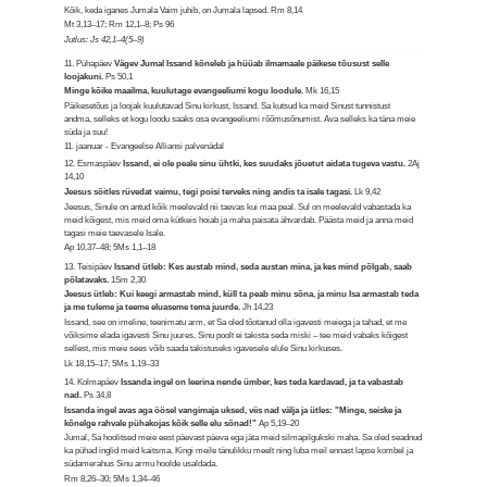
Kõik, keda iganes Jumala Vaim juhib, on Jumala lapsed.
Rm 8,14
Mt 3,13–17; Rm 12,1–8; Ps 96
Jutlus: Js 42,1–4(5–9)
11. Pühapäev
Vägev Jumal Issand kõneleb ja hüüab ilmamaale päikese tõusust selle
loojakuni.
Ps 50,1
Minge kõike maailma, kuulutage evangeeliumi kogu loodule.
Mk 16,15
Päikesetõus ja loojak kuulutavad Sinu kirkust, Issand. Sa kutsud ka meid Sinust tunnistust
andma, selleks et kogu loodu saaks osa evangeeliumi rõõmusõnumist. Ava selleks ka täna meie
süda ja suu!
11. jaanuar - Evangeelse Alliansi palvenädal
12. Esmaspäev
Issand, ei ole peale sinu ühtki, kes suudaks jõuetut aidata tugeva vastu.
2Aj
14,10
Jeesus sõitles rüvedat vaimu, tegi poisi terveks ning andis ta isale tagasi.
Lk 9,42
Jeesus, Sinule on antud kõik meelevald nii taevas kui maa peal. Sul on meelevald vabastada ka
meid kõigest, mis meid oma kütkeis hoiab ja maha paisata ähvardab. Päästa meid ja anna meid
tagasi meie taevasele Isale.
Ap 10,37–48; 5Ms 1,1–18
13. Teisipäev
Issand ütleb: Kes austab mind, seda austan mina, ja kes mind põlgab, saab
põlatavaks.
1Sm 2,30
Jeesus ütleb: Kui keegi armastab mind, küll ta peab minu sõna, ja minu Isa armastab teda
ja me tuleme ja teeme eluaseme tema juurde.
Jh 14,23
Issand, see on imeline, teenimatu arm, et Sa oled tõotanud olla igavesti meiega ja tahad, et me
võiksime elada igavesti Sinu juures. Sinu poolt ei takista seda miski – tee meid vabaks kõigest
sellest, mis meie sees võib saada takistuseks igavesele elule Sinu kirkuses.
Lk 18,15–17; 5Ms 1,19–33
14. Kolmapäev
Issanda ingel on leerina nende ümber, kes teda kardavad, ja ta vabastab
nad.
Ps 34,8
Issanda ingel avas aga öösel vangimaja uksed, viis nad välja ja ütles: "Minge, seiske ja
kõnelge rahvale pühakojas kõik selle elu sõnad!"
Ap 5,19–20
Jumal, Sa hoolitsed meie eest päevast päeva ega jäta meid silmapilgukski maha. Sa oled seadnud
ka pühad inglid meid kaitsma. Kingi meile tänulikku meelt ning luba meil ennast lapse kombel ja
südamerahus Sinu armu hoolde usaldada.
Rm 8,26–30; 5Ms 1,34–46