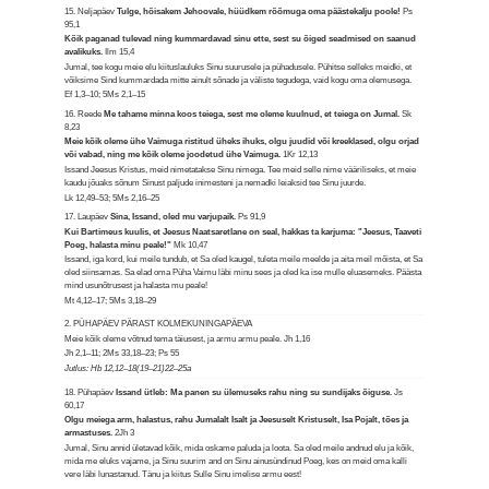
15. Neljapäev
Tulge, hõisakem Jehoovale, hüüdkem rõõmuga oma päästekalju poole!
Ps
95,1
Kõik paganad tulevad ning kummardavad sinu ette, sest su õiged seadmised on saanud
avalikuks.
Ilm 15,4
Jumal, tee kogu meie elu kiituslauluks Sinu suurusele ja pühadusele. Pühitse selleks meidki, et
võiksime Sind kummardada mitte ainult sõnade ja väliste tegudega, vaid kogu oma olemusega.
Ef 1,3–10; 5Ms 2,1–15
16. Reede
Me tahame minna koos teiega, sest me oleme kuulnud, et teiega on Jumal.
Sk
8,23
Meie kõik oleme ühe Vaimuga ristitud üheks ihuks, olgu juudid või kreeklased, olgu orjad
või vabad, ning me kõik oleme joodetud ühe Vaimuga.
1Kr 12,13
Issand Jeesus Kristus, meid nimetatakse Sinu nimega. Tee meid selle nime vääriliseks, et meie
kaudu jõuaks sõnum Sinust paljude inimesteni ja nemadki leiaksid tee Sinu juurde.
Lk 12,49–53; 5Ms 2,16–25
17. Laupäev
Sina, Issand, oled mu varjupaik.
Ps 91,9
Kui Bartimeus kuulis, et Jeesus Naatsaretlane on seal, hakkas ta karjuma: "Jeesus, Taaveti
Poeg, halasta minu peale!"
Mk 10,47
Issand, iga kord, kui meile tundub, et Sa oled kaugel, tuleta meile meelde ja aita meil mõista, et Sa
oled siinsamas. Sa elad oma Püha Vaimu läbi minu sees ja oled ka ise mulle eluasemeks. Päästa
mind usunõtrusest ja halasta mu peale!
Mt 4,12–17; 5Ms 3,18–29
2. PÜHAPÄEV PÄRAST KOLMEKUNINGAPÄEVA
Meie kõik oleme võtnud tema täiusest, ja armu armu peale.
Jh 1,16
Jh 2,1–11; 2Ms 33,18–23; Ps 55
Jutlus: Hb 12,12–18(19–21)22–25a
18. Pühapäev
Issand ütleb: Ma panen su ülemuseks rahu ning su sundijaks õiguse.
Js
60,17
Olgu meiega arm, halastus, rahu Jumalalt Isalt ja Jeesuselt Kristuselt, Isa Pojalt, tões ja
armastuses.
2Jh 3
Jumal, Sinu annid ületavad kõik, mida oskame paluda ja loota. Sa oled meile andnud elu ja kõik,
mida me eluks vajame, ja Sinu suurim and on Sinu ainusündinud Poeg, kes on meid oma kalli
vere läbi lunastanud. Tänu ja kiitus Sulle Sinu imelise armu eest!