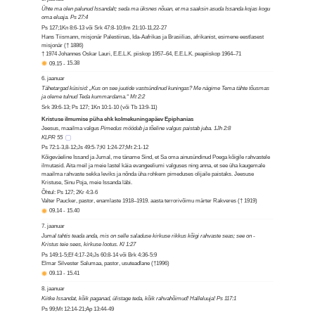
Ühte ma olen palunud Issandalt; seda ma üksnes nõuan, et ma saaksin asuda Issanda kojas kogu
oma eluaja. Ps 27:4
Ps 127;1Kn 8:6-13 või Srk 47:8-10;Ilm 21:10-11,22-27
Hans Tiismann, misjonär Palestiinas, Ida-Aafrikas ja Brasiilias, afrikanist, esimene eestlasest
misjonär († 1886)
† 1974 Johannes Oskar Lauri, E.E.L.K. piiskop 1957–64, E.E.L.K. peapiiskop 1964–71
09.15
-
15.38
6. jaanuar
Tähetargad küsisid: „Kus on see juutide vastsündinud kuningas? Me nägime Tema tähte tõusmas
ja oleme tulnud Teda kummardama.“ Mt 2:2
Srk 39:6-13; Ps 127; 1Kn 10:1-10 (või Tb 13:9-11)
Kristuse ilmumise püha ehk kolmekuningapäev Epiphanias
Jeesus, maailma valgus
Pimedus möödub ja tõeline valgus paistab juba. 1Jh 2:8
KLPR 55
Ps 72:1-3,8-12;Js 49:5-7;Kl 1:24-27;Mt 2:1-12
Kõigeväeline Issand ja Jumal, me täname Sind, et Sa oma ainusündinud Poega kõigile rahvastele
ilmutasid. Aita meil ja meie lastel käia evangeeliumi valguses ning anna, et see üha kaugemale
maailma rahvaste sekka leviks ja nõnda üha rohkem pimeduses olijaile paistaks. Jeesuse
Kristuse, Sinu Poja, meie Issanda läbi.
Õhtul: Ps 127; 2Kr 4:3-6
Valter Paucker, pastor, enamlaste 1918–1919. aasta terrorivõimu märter Rakveres († 1919)
09.14
-
15.40
7. jaanuar
Jumal tahtis teada anda, mis on selle saladuse kirkuse rikkus kõigi rahvaste seas; see on -
Kristus teie sees, kirkuse lootus. Kl 1:27
Ps 149:1-5;Ef 4:17-24;Js 60:8-14 või Brk 4:36-5:9
Elmar Silvester Salumaa, pastor, usuteadlane (†1996)
09.13
-
15.41
8. jaanuar
Kiitke Issandat, kõik paganad, ülistage teda, kõik rahvahõimud! Halleluuja! Ps 117:1
Ps 99;Mt 12:14-21;Ap 13:44-49