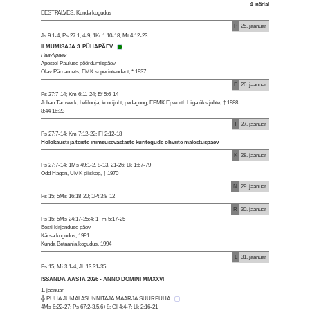
4. nädal
EESTPALVES: Kunda kogudus
P
25. jaanuar
Js 9:1-4; Ps 27:1, 4-9; 1Kr 1:10-18; Mt 4:12-23
ILMUMISAJA 3. PÜHAPÄEV
Paavlipäev
Apostel Pauluse pöördumispäev
Olav Pärnamets, EMK superintendent, * 1937
E
26. jaanuar
Ps 27:7-14; Km 6:11-24; Ef 5:6-14
Johan Tamverk, helilooja, koorijuht, pedagoog, EPMK Epworth Liiga üks juhte, † 1988
8:44 16:23
T
27. jaanuar
Ps 27:7-14; Km 7:12-22; Fl 2:12-18
Holokausti ja teiste inimsusevastaste kuritegude ohvrite mälestuspäev
K
28. jaanuar
Ps 27:7-14; 1Ms 49:1-2, 8-13, 21-26; Lk 1:67-79
Odd Hagen, ÜMK piiskop, † 1970
N
29. jaanuar
Ps 15; 5Ms 16:18-20; 1Pt 3:8-12
R
30. jaanuar
Ps 15; 5Ms 24:17-25:4; 1Tm 5:17-25
Eesti kirjanduse päev
Kärsa kogudus, 1991
Kunda Betaania kogudus, 1994
L
31. jaanuar
Ps 15; Mi 3:1-4; Jh 13:31-35
ISSANDA AASTA 2026 - ANNO DOMINI MMXXVI
1. jaanuar
╬ PÜHA JUMALASÜNNITAJA MAARJA SUURPÜHA
4Ms 6:22-27; Ps 67:2-3,5,6+8; Gl 4:4-7; Lk 2:16-21