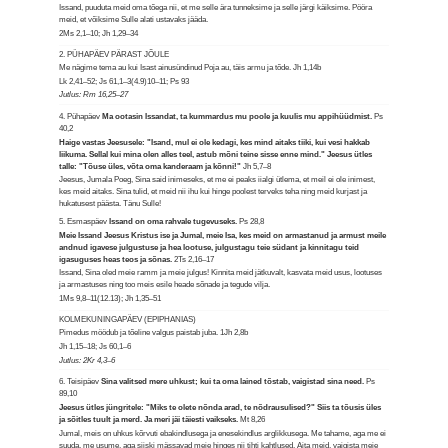
Issand, puuduta meid oma tõega nii, et me selle ära tunneksime ja selle järgi käiksime. Pööra
meid, et võiksime Sulle alati ustavaks jääda.
2Ms 2,1–10; Jh 1,29–34
2. PÜHAPÄEV PÄRAST JÕULE
Me nägime tema au kui Isast ainusündinud Poja au, täis armu ja tõde.
Jh 1,14b
Lk 2,41–52; Js 61,1–3(4.9)10–11; Ps 93
Jutlus: Rm 16,25–27
4. Pühapäev
Ma ootasin Issandat, ta kummardus mu poole ja kuulis mu appihüüdmist.
Ps
40,2
Haige vastas Jeesusele: "Isand, mul ei ole kedagi, kes mind aitaks tiiki, kui vesi hakkab
liikuma. Sellal kui mina olen alles teel, astub mõni teine sisse enne mind." Jeesus ütles
talle: "Tõuse üles, võta oma kanderaam ja kõnni!"
Jh 5,7–8
Jeesus, Jumala Poeg, Sina said inimeseks, et me ei peaks iialgi ütlema, et meil ei ole inimest,
kes meid aitaks. Sina tulid, et meid nii ihu kui hinge poolest terveks teha ning meid kurjast ja
hukatusest päästa. Tänu Sulle!
5. Esmaspäev
Issand on oma rahvale tugevuseks.
Ps 28,8
Meie Issand Jeesus Kristus ise ja Jumal, meie Isa, kes meid on armastanud ja armust meile
andnud igavese julgustuse ja hea lootuse, julgustagu teie südant ja kinnitagu teid
igasuguses heas teos ja sõnas.
2Ts 2,16–17
Issand, Sina oled meie ramm ja meie julgus! Kinnita meid jätkuvalt, kasvata meid usus, lootuses
ja armastuses ning too meis esile heade sõnade ja tegude vilja.
1Ms 9,8–11(12.13); Jh 1,35–51
KOLMEKUNINGAPÄEV (EPIPHANIAS)
Pimedus möödub ja tõeline valgus paistab juba.
1Jh 2,8b
Jh 1,15–18; Js 60,1–6
Jutlus: 2Kr 4,3–6
6. Teisipäev
Sina valitsed mere uhkust; kui ta oma lained tõstab, vaigistad sina need.
Ps
89,10
Jeesus ütles jüngritele: "Miks te olete nõnda arad, te nõdrausulised?" Siis ta tõusis üles
ja sõitles tuult ja merd. Ja meri jäi täiesti vaikseks.
Mt 8,26
Jumal, meis on uhkus kõrvuti ebakindlusega ja enesekindlus arglikkusega. Me tahame, aga me ei
suuda, me usume, aga siiski mässavad meie hinges nii tihti kahtlused. Aita meid, vaigista meie