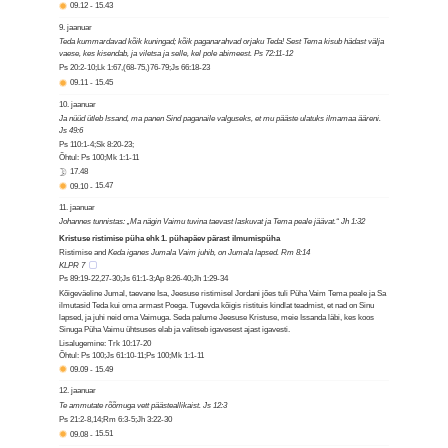
09.12
-
15.43
9. jaanuar
Teda kummardavad kõik kuningad; kõik paganarahvad orjaku Teda! Sest Tema kisub hädast välja
vaese, kes kisendab, ja viletsa ja selle, kel pole abimeest. Ps 72:11-12
Ps 20:2-10;Lk 1:67,(68-75,)76-79;Js 66:18-23
09.11
-
15.45
10. jaanuar
Ja nüüd ütleb Issand, ma panen Sind paganaile valguseks, et mu pääste ulatuks ilmamaa ääreni.
Js 49:6
Ps 110:1-4;Sk 8:20-23;
Õhtul: Ps 100;Mk 1:1-11
17.48
09.10
-
15.47
11. jaanuar
Johannes tunnistas: „Ma nägin Vaimu tuvina taevast laskuvat ja Tema peale jäävat.“ Jh 1:32
Kristuse ristimise püha ehk 1. pühapäev pärast ilmumispüha
Ristimise and
Keda iganes Jumala Vaim juhib, on Jumala lapsed. Rm 8:14
KLPR 7
Ps 89:19-22,27-30;Js 61:1-3;Ap 8:26-40;Jh 1:29-34
Kõigeväeline Jumal, taevane Isa, Jeesuse ristimisel Jordani jões tuli Püha Vaim Tema peale ja Sa
ilmutasid Teda kui oma armast Poega. Tugevda kõigis ristituis kindlat teadmist, et nad on Sinu
lapsed, ja juhi neid oma Vaimuga. Seda palume Jeesuse Kristuse, meie Issanda läbi, kes koos
Sinuga Püha Vaimu ühtsuses elab ja valitseb igavesest ajast igavesti.
Lisalugemine: Trk 10:17-20
Õhtul: Ps 100;Js 61:10-11;Ps 100;Mk 1:1-11
09.09
-
15.49
12. jaanuar
Te ammutate rõõmuga vett päästeallikaist. Js 12:3
Ps 21:2-8,14;Rm 6:3-5;Jh 3:22-30
09.08
-
15.51