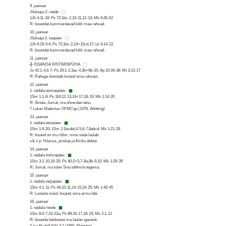
9. jaanuar
Jõuluaja 2. reede
1Jh 4:11-18; Ps 72:1bc-2,10-11,12-13; Mk 6:45-52
R: Issandat kummardavad kõik maa rahvad.
10. jaanuar
Jõuluaja 2. laupäev
1Jh 4:19-5:4; Ps 72:1bc-2,14+15cd,17; Lk 4:14-22
R: Issandat kummardavad kõik maa rahvad.
11. jaanuar
╬ ISSANDA RISTIMISPÜHA
Js 42:1-4,6-7; Ps 29:1-2,3ac-4,3b+9b-10; Ap 10:34-38; Mt 3:13-17
R: Rahuga õnnistab Issand oma rahvast.
12. jaanuar
1. nädala esmaspäev
1Sm 1:1-8; Ps 116:12-13,14+17,18-19; Mk 1:14-20
R: Sinule, Jumal, ma ohverdan tänu.
† Lukas Maternus OFMCap (1976, Altötting)
13. jaanuar
1. nädala teisipäev
1Sm 1:9-20; 1Sm 2:1bcdef,4-5,6-7,8abcd; Mk 1:21-28
R: Issand on mu rõõm, minu süda laulab.
või v p. Hilarius, piiskop ja Kiriku doktor
14. jaanuar
1. nädala kolmapäev
1Sm 3:1-10,19-20; Ps 40:2+5,7-8a,8b-9,10; Mk 1:29-39
R: Jumal, ma tulen Sinu tahtmist tegema.
15. jaanuar
1. nädala neljapäev
1Sm 4:1-11; Ps 44:10-11,14-15,24-25; Mk 1:40-45
R: Lunasta meid, Issand, oma armu läbi.
16. jaanuar
1. nädala reede
1Sm 8:4-7,10-22a; Ps 89:16-17,18-19; Mk 2:1-12
R: Issanda heldusest ma laulan igavesti.
† isa Rudolf Nikl SJ (1990, Münster)