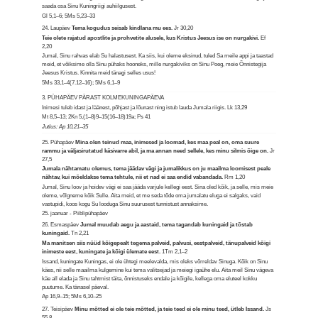
saada osa Sinu Kuningriigi auhiilgusest.
Gl 5,1–6; 5Ms 5,23–33
24. Laupäev
Tema kogudus seisab kindlana mu ees.
Jr 30,20
Teie olete rajatud apostlite ja prohvetite alusele, kus Kristus Jeesus ise on nurgakivi.
Ef
2,20
Jumal, Sinu rahvas elab Su halastusest. Ka siis, kui oleme eksinud, tuled Sa meile appi ja taastad
meid, et võiksime olla Sinu pühaks hooneks, mille nurgakiviks on Sinu Poeg, meie Õnnistegija
Jeesus Kristus. Kinnita meid tänagi selles usus!
5Ms 33,1–4(7.12–16); 5Ms 6,1–9
3. PÜHAPÄEV PÄRAST KOLMEKUNINGAPÄEVA
Inimesi tuleb idast ja läänest, põhjast ja lõunast ning istub lauda Jumala riigis.
Lk 13,29
Mt 8,5–13; 2Kn 5,(1–8)9–15(16–18)19a; Ps 41
Jutlus: Ap 10,21–35
25. Pühapäev
Mina olen teinud maa, inimesed ja loomad, kes maa peal on, oma suure
rammu ja väljasirutatud käsivarre abil, ja ma annan need sellele, kes minu silmis õige on.
Jr
27,5
Jumala nähtamatu olemus, tema jäädav vägi ja jumalikkus on ju maailma loomisest peale
nähtav, kui mõeldakse tema tehtule, nii et nad ei saa endid vabandada.
Rm 1,20
Jumal, Sinu loov ja hoidev vägi ei saa jääda varjule kellegi eest. Sina oled kõik, ja selle, mis meie
oleme, võlgneme kõik Sulle. Aita meid, et me seda tõde oma jumalatu eluga ei salgaks, vaid
vastupidi, koos kogu Su looduga Sinu suurusest tunnistust annaksime.
25. jaanuar - Piiblipühapäev
26. Esmaspäev
Jumal muudab aegu ja aastaid, tema tagandab kuningaid ja tõstab
kuningaid.
Tn 2,21
Ma manitsen siis nüüd kõigepealt tegema palveid, palvusi, eestpalveid, tänupalveid kõigi
inimeste eest, kuningate ja kõigi ülemate eest.
1Tm 2,1–2
Issand, kuningate Kuningas, ei ole ühtegi meelevalda, mis oleks võrreldav Sinuga. Kõik on Sinu
käes, nii selle maailma kulgemine kui tema valitsejad ja meiegi igaühe elu. Aita meil Sinu vägeva
käe all elada ja Sinu tahtmist täita, õnnistuseks endale ja kõigile, kellega oma eluteel kokku
puutume. Ka tänasel päeval.
Ap 16,9–15; 5Ms 6,10–25
27. Teisipäev
Minu mõtted ei ole teie mõtted, ja teie teed ei ole minu teed, ütleb Issand.
Js
55,8