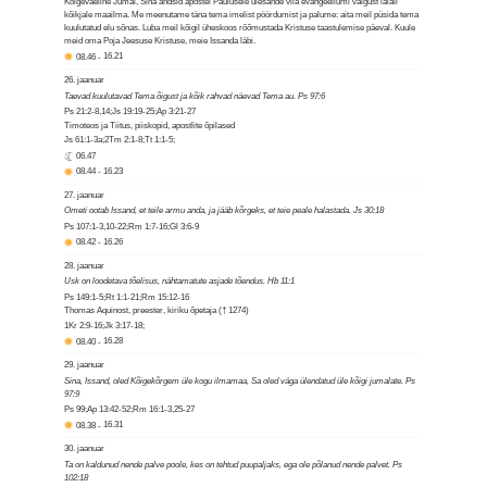
Kõigeväeline Jumal, Sina andsid apostel Paulusele ülesande viia evangeeliumi valgust laiali
kõikjale maailma. Me meenutame täna tema imelist pöördumist ja palume: aita meil püsida tema
kuulutatud elu sõnas. Luba meil kõigil üheskoos rõõmustada Kristuse taastulemise päeval. Kuule
meid oma Poja Jeesuse Kristuse, meie Issanda läbi.
08.46
-
16.21
26. jaanuar
Taevad kuulutavad Tema õigust ja kõik rahvad näevad Tema au. Ps 97:6
Ps 21:2-8,14;Js 19:19-25;Ap 3:21-27
Timoteos ja Tiitus, piiskopid, apostlite õpilased
Js 61:1-3a;2Tm 2:1-8;Tt 1:1-5;
06.47
08.44
-
16.23
27. jaanuar
Ometi ootab Issand, et teile armu anda, ja jääb kõrgeks, et teie peale halastada. Js 30:18
Ps 107:1-3,10-22;Rm 1:7-16;Gl 3:6-9
08.42
-
16.26
28. jaanuar
Usk on loodetava tõelisus, nähtamatute asjade tõendus. Hb 11:1
Ps 149:1-5;Rt 1:1-21;Rm 15:12-16
Thomas Aquinost, preester, kiriku õpetaja († 1274)
1Kr 2:9-16;Jk 3:17-18;
08.40
-
16.28
29. jaanuar
Sina, Issand, oled Kõigekõrgem üle kogu ilmamaa, Sa oled väga ülendatud üle kõigi jumalate. Ps
97:9
Ps 99;Ap 13:42-52;Rm 16:1-3,25-27
08.38
-
16.31
30. jaanuar
Ta on kaldunud nende palve poole, kes on tehtud puupaljaks, ega ole põlanud nende palvet. Ps
102:18