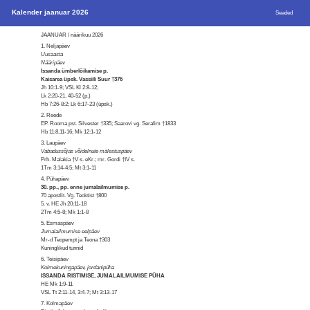
Kalender jaanuar 2026
Seaded
JAANUAR / näärikuu 2026
1. Neljapäev
Uusaasta
Nääripäev
Issanda ümberlõikamise p.
Kaisarea üpsk. Vassiili Suur †376
Jh 10:1-9; VSL Kl 2:8-12;
Lk 2:20-21, 40-52 (p.)
Hb 7:26-8:2; Lk 6:17-23 (üpsk.)
2. Reede
EP. Rooma pst. Silvester †335; Saarovi vg. Serafim †1833
Hb 11:8,11-16; Mk 12:1-12
3. Laupäev
Vabadussõjas võidelnute mälestuspäev
Prh. Malakia †V s. eKr.; mr. Gordi †IV s.
1Tm 3:14-4:5; Mt 3:1-11
4. Pühapäev
30. pp., pp. enne jumalailmumise p.
70 apostlit. Vg. Teoktist †800
5. v. HE Jh 20:11-18
2Tm 4:5-8; Mk 1:1-8
5. Esmaspäev
Jumalailmumise eelpäev
Mr-d Teopempt ja Teona †303
Kuninglikud tunnid
6. Teisipäev
Kolmekuningapäev, jordanipüha
ISSANDA RISTIMISE, JUMALAILMUMISE PÜHA
HE Mk 1:9-11
VSL Tt 2:11-14, 3:4-7; Mt 3:13-17
7. Kolmapäev