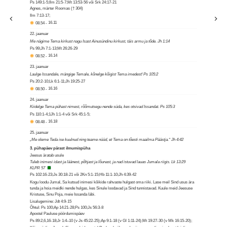
Ps 149:1-5;Ilm 21:5-7;Mt 13:53-56 või Srk 24:17-21
Agnes, märter Roomas († 304)
Ilm 7:13-17;
08.54
-
16.11
22. jaanuar
Me nägime Tema kirkust nagu Isast Ainusündinu kirkust, täis armu ja tõde. Jh 1:14
Ps 99;Jh 7:1-13;Mt 26:26-29
08.52
-
16.14
23. jaanuar
Laulge Issandale, mängige Temale, kõnelge kõigist Tema imedest! Ps 105:2
Ps 20:2-10;Lk 6:1-11;Jh 19:25-27
08.50
-
16.16
24. jaanuar
Kiidelge Tema pühast nimest, rõõmutsegu nende süda, kes otsivad Issandat. Ps 105:3
Ps 110:1-4;1Jh 1:1-4 või Srk 45:1-5;
08.48
-
16.18
25. jaanuar
„Me oleme Teda ise kuulnud ning teame nüüd, et Tema on tõesti maailma Päästja.“ Jh 4:42
3. pühapäev pärast ilmumispüha
Jeesus äratab usule
Tuleb inimesi idast ja läänest, põhjast ja lõunast, ja nad istuvad lauas Jumala riigis. Lk 13:29
KLPR 57
Ps 102:16-23;Js 30:18-21 või 2Kn 5:1-15;Hb 11:1-10;Jh 4:39-42
Kogu loodu Jumal, Sa kutsud inimesi kõikide rahvaste hulgast oma riiki. Lase meil Sind usus ära
tunda ja hoia meidki nende hulgas, kes Sinule loodavad ja Sind tunnistavad. Kuule meid Jeesuse
Kristuse, Sinu Poja, meie Issanda läbi.
Lisalugemine: Jdt 4:9-15
Õhtul: Ps 100;Ap 14:21-28;Ps 100;Js 56:3-8
Apostel Pauluse pöördumispäev
Ps 89:2,6,16-18;Jr 1:4–10 (v Js 45:22-25);Ap 9:1-18 (v Gl 1:11-24);Mt 19:27-30 (v Mk 16:15-20);