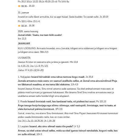
Ps 20:2-10;Lk 13:22-30;Js 45:20-23 või Tb 14:6-9a
08.36
-
16.33
31. jaanuar
Issand on sulle tõesti armuline, kui sa appi hüüad. Seda kuuldes Ta vastab sulle. Js 30:19
Ps 110:1-4;Ilm 15:1-4;
08.34
-
16.36
2026. aasta loosung
Jumal ütleb: Vaata, ma teen kõik uueks!
Ilm 21,5
JAANUAR
KUU LOOSUNG: Armasta Issandat, oma Jumalat, kõigest oma südamest ja kõigest oma hingest
ja kõigest oma väest.
5Ms 6,5
UUSAASTA
Jeesus Kristus on seesama eile ja täna ja igavesti.
Hb 13,8
Lk 4,16–21; Jos 1,1–9; Ps 121
Jutlus: Fl 4,10–13(14–20)
1. Neljapäev
Issand kõrvaldab oma rahva teotuse kogu maalt.
Js 25,8
Jumala armastus meie vastu on saanud avalikuks selles, et Jumal oma ainusündinud Poja
on läkitanud maailma, et me tema läbi elaksime.
1Jh 4,9
Issand Jeesus Kristus, Sinu nimel astume uude aastasse. Sa oled andnud ennast meie eest, et
päästa meid surmast ja igavesest hukatusest. Me täname Sind Sinu imelise armastuse eest ja
usaldame ennast selle hoolde kõigil oma elupäevil.
2. Reede
Issand õnnistab neid, kes kardavad teda, nii pisikesi kui suuri.
Ps 115,13
Ärge tasuge kurja kurjaga ega sõimu sõimuga, vaid vastupidi, õnnistage, sest te teate, et
olete kutsutud pärima õnnistust.
1Pt 3,9
Jumal, meie Isa, me elame Sinu õnnistusest. Aita meil Sinu Pojast Jeesusest Kristusest tunnistust
andes saada õnnistuseks neile, kes on meie ümber.
Jos 24,1–2a.13–18.25.26; Jh 1,19–28
3. Laupäev
Issand, eks sinu silmad vaata tõe peale?
Jr 5,3
Armas, sa oled ustav olnud selles, mida sa oled iganes teinud vendadele, koguni neile, kes
on sulle võõrad.
3Jh 5