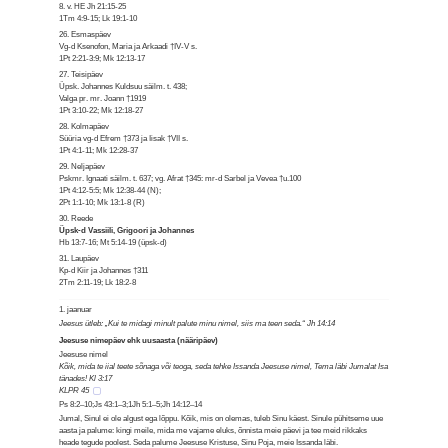
8. v. HE Jh 21:15-25
1Tm 4:9-15; Lk 19:1-10
26. Esmaspäev
Vg-d Ksenofon, Maria ja Arkaadi †IV-V s.
1Pt 2:21-3:9; Mk 12:13-17
27. Teisipäev
Üpsk. Johannes Kuldsuu säilm. t. 438;
Valga pr. mr. Joann †1919
1Pt 3:10-22; Mk 12:18-27
28. Kolmapäev
Süüria vg-d Efrem †373 ja Iisak †VII s.
1Pt 4:1-11; Mk 12:28-37
29. Neljapäev
Pskmr. Ignaati säilm. t. 637; vg. Afrat †345: mr-d Sarbel ja Vevea †u.100
1Pt 4:12-5:5; Mk 12:38-44 (N);
2Pt 1:1-10; Mk 13:1-8 (R)
30. Reede
Üpsk-d Vassiili, Grigoori ja Johannes
Hb 13:7-16; Mt 5:14-19 (üpsk-d)
31. Laupäev
Kp-d Kiir ja Johannes †311
2Tm 2:11-19; Lk 18:2-8
1. jaanuar
Jeesus ütleb: „Kui te midagi minult palute minu nimel, siis ma teen seda.“ Jh 14:14
Jeesuse nimepäev ehk uusaasta (nääripäev)
Jeesuse nimel
Kõik, mida te iial teete sõnaga või teoga, seda tehke Issanda Jeesuse nimel, Tema läbi Jumalat Isa
tänades! Kl 3:17
KLPR 45
Ps 8:2–10;Js 43:1–3;1Jh 5:1–5;Jh 14:12–14
Jumal, Sinul ei ole algust ega lõppu. Kõik, mis on olemas, tuleb Sinu käest. Sinule pühitseme uue
aasta ja palume: kingi meile, mida me vajame eluks, õnnista meie päevi ja tee meid rikkaks
heade tegude poolest. Seda palume Jeesuse Kristuse, Sinu Poja, meie Issanda läbi.