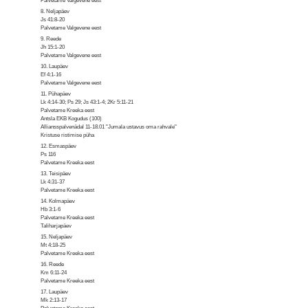
Palvetame Valgevene eest
8. Neljapäev
Js 41:8-20
Palvetame Valgevene eest
9. Reede
Jh 15:1-20
Palvetame Valgevene eest
10. Laupäev
Ef 4:1-16
Palvetame Valgevene eest
11. Pühapäev
Lk 4:14-30; Ps 29; Js 43:1-4; 2Kr 5:11-21
Palvetame Kreeka eest
Antsla EKB Kogudus (100)
Alliansspalvenädal 11-18.01 "Jumala ustavus oma rahvale"
Kristuse ristimise püha
12. Esmaspäev
Ps 116
Palvetame Kreeka eest
13. Teisipäev
Lk 4:31-37
Palvetame Kreeka eest
14. Kolmapäev
Hb 3:1-6
Palvetame Kreeka eest
Taliharjapäev
15. Neljapäev
Mt 4:18-25
Palvetame Kreeka eest
16. Reede
Km 6:11-24
Palvetame Kreeka eest
17. Laupäev
Mk 2:13-17