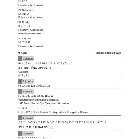
Hb 3:1-6
Palvetame Austria eest
29. Neljapäev
Mt 4:18-25
Palvetame Austria eest
30. Reede
Km 6:11-24
Palvetame Austria eest
Eesti kirjanduse päev
31. Laupäev
Mk 2:13-17
Palvetame Austria eest
0. nädal
jaanuar-näärikuu 2026
N
1. jaanuar
4Ms 6:22-27; Ps 8; Gl 4:4-7 või Fl 2:5-11; Lk 2:15-21
JEESUSE PÜHA NIME PÄEV
Uusaasta
Nääripäev
R
2. jaanuar
Ps 20; 1Ms 12:1-7; Hb 11:1-12
L
3. jaanuar
Ps 72; 1Ms 28:10-22; Hb 11:13-22
Vabadussõjas võidelnute mälestuspäev
1920 Eesti Vabadussõja sõjategevuse lõppemine
1. nädal
EESTPALVES: Eesti Kirikute Nõukogu ja Eesti Evangeelne Allianss
P
4. jaanuar
Jr 31:7-14 või Srk 24:1-12; Ps 147:12-20 või Trk 10:15-21; Ef 1:3-14; Jh 1:[1-9] 10-18
JÕULUAJA 2. PÜHAPÄEV
E
5. jaanuar
Ps 72; Jos 1:1-9; Hb 11:32-12:2