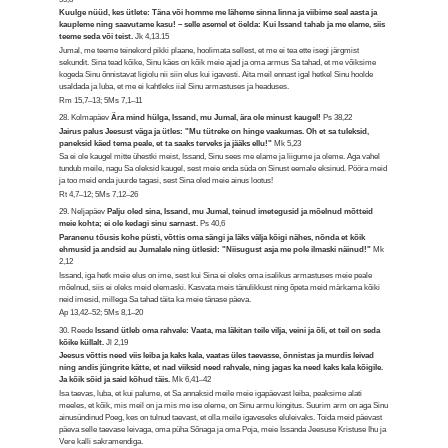
Kuulge nüüd, kes ütlete: Täna või homme me läheme sinna linna ja viibime seal aasta ja
kaupleme ning saavutame kasu! – selle asemel et öelda: Kui Issand tahab ja me elame, siis
teeme seda või teist.
Jk 4,13.15
Jumal, me teeme teinekord pikki plaane, hoolimata sellest, et me ei tea ette isegi järgmist
sekundit. Sina tead kõike, Sinu käes on kõik meie ajad ja oma armus Sa tahad, et me võiksime
kogeda Sinu õnnistavat ligiolu nii siin elus kui igavesti. Aita meil ennast igal hetkel Sinu hoolde
usaldada ja luba, et me ei kahtleks iial Sinu armastuses ja headuses.
Rm 15,7–13; 5Ms 7,1–11
28. Kolmapäev
Ära mind hülga, Issand, mu Jumal, ära ole minust kaugel!
Ps 38,22
Jairus palus Jeesust väga ja ütles: "Mu tütreke on hinge vaakumas. Oh et sa tuleksid,
paneksid käed tema peale, et ta saaks terveks ja jääks ellu!"
Mk 5,23
Sa ei ole kaugel mitte ühestki meist, Issand, Sinu sees me elame ja liigume ja oleme. Aga vahel
tundub meile, nagu Sa oleksid kaugel, sest meie enda süda on Sinust eemale eksinud. Pööra meid
ja too meid enda juurde tagasi, sest Sina oled meie ainus lootus!
Rt 4,7–12; 5Ms 7,12–26
29. Neljapäev
Palju oled sina, Issand, mu Jumal, teinud imetegusid ja mõelnud mõtteid
meie kohta; ei ole kedagi sinu sarnast.
Ps 40,6
Paranenu tõusis kohe püsti, võttis oma sängi ja läks välja kõigi nähes, nõnda et kõik
ehmusid ja andsid au Jumalale ning ütlesid: "Niisugust asja me pole ilmaski näinud!"
Mk
2,12
Issand, iga hetk meie elus on ime, sest kui Sina ei oleks oma isalikus armastuses meie peale
mõelnud, siis ei oleks meid olemaski. Kasvata meis tänulikkust ning õpeta meid märkama kõiki
neid imesid, millega Sa tahad täita ka meie tänase päeva.
Ap 13,42–52; 5Ms 8,1–20
30. Reede
Issand ütleb oma rahvale: Vaata, ma läkitan teile vilja, veini ja õli, et teil on seda
kõike küllalt.
Jl 2,19
Jeesus võttis need viis leiba ja kaks kala, vaatas üles taevasse, õnnistas ja murdis leivad
ning andis jüngrite kätte, et nad viiksid need rahvale, ning jagas ka need kaks kala kõigile.
Ja kõik sõid ja said kõhud täis.
Mk 6,41–42
Isa taevas, luba, et kui palume, et Sa annaksid meile meie igapäevast leiba, peaksime alati
meeles, et kõik, mis meil on ja mis me ise oleme, on Sinu armu kingitus. Suurim arm on aga Sinu
ainusündinud Poeg, kes on tulnud taevast, et olla meile igaveseks eluleivaks. Toida meid päevast
päeva selle taevase leivaga, oma püha Sõnaga ja oma Poja, meie Issanda Jeesuse Kristuse Ihu ja
Vere kalli sakramendiga.