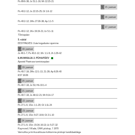
Ps 89:6-38; Js 51:1-16; Mt 12:15-21
N
15. jaanuar
Ps 40:2-12; Js 22:15-25; Gl 1:6-12
R
16. jaanuar
Ps 40:2-12; 1Ms 27:30-38; Ap 1:1-5
L
17. jaanuar
Ps 40:2-12; 1Kn 19:19-21; Lk 5:1-11
Tõnisepäev
3. nädal
EESTPALVES: Uute koguduste rajamine
P
18. jaanuar
Js 49:1-7; Ps 40:2-12; 1Kr 1:1-9; Jh 1:29-42
ILMUMISAJA 2. PÜHAPÄEV
Apostel Peetruse tunnistuspäev
E
19. jaanuar
Ps 40:7-18; 2Ms 12:1-13, 21-28; Ap 8:26-40
8:57 16:06
T
20. jaanuar
Ps 40:7-18; Js 53; Hb 10:1-4
K
21. jaanuar
Ps 40:7-18; Js 48:12-21; Mt 9:14-17
N
22. jaanuar
Ps 27:1-6; 1Sm 1:1-20; Gl 1:11-24
R
23. jaanuar
Ps 27:1-6; 1Sm 9:27-10:8; Gl 2:1-10
L
24. jaanuar
Ps 27:1-6; 1Sm 15:34-16:13; Lk 5:27-32
Raymond J Wade, ÜMK piiskop, † 1970
Vaimulike ja kirikuvalitsuse kohtumine piiskopi kandidaatidega