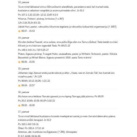
13. jaanuar
Ta on mind läkitanud viima rõõmusõnumit alandlikele, parandama neid, kel murtud süda,
kuulutama vabastust vangidele ja avama pimedate silmi. Js 61:1
Ps 107:1-3,10-22;1Kr 12:12-13;Ef 4:3-6
Hilarius, Poitiers’ piiskop, kirikuisa († u 367)
1Jh 2:18-25;Jh 8:5-32;
Jakob Hurt, pastor, rahvusliku liikumise tegelane ja rahvusliku kultuuritöö organiseerija († 1907)
09.07
-
15.53
14. jaanuar
Ma olen leidnud Taaveti, oma sulase, oma püha õliga olen ma Tema võidnud. Teda toetab mu käsi
kõvasti ja mu käsivars tugevdab Teda. Ps 89:21-22
Ps 149:1-5;Kl 2:1-7;Ef 5:25-27
Platon, õigeusu piiskop; Traugott Hahn, usuteadlane, pastor ja Wilhelm Schwartz, pastor; Nikolai
Bezanitski ja Mihail Bleive, õigeusu preestrid; 1919. aasta Tartu märtrid
09.05
-
15.55
15. jaanuar
Johannes nägi Jeesust enda juurde tulevat ja ütles: „Vaata, see on Jumala Tall, kes kannab ära
maailma patu.“ Jh 1:29
Ps 99;Mk 10:13-16;2Kr 1:21-22
09.04
-
15.57
16. jaanuar
Ma hoian oma helduse Temale igavesti ja mu leping Temaga jääb püsima. Ps 89:29
Ps 20:2-10;Mk 10:35-40;1Pt 3:18-22
09.02
-
16.00
17. jaanuar
Ta on mind läkitanud kuulutama Issanda meelepärast aastat ja meie Jumala kättemaksu päeva,
trööstima kõiki leinajaid. Js 61:2
Ps 110:1-4;Kl 3:9-11;
Õhtul: Ps 100;Jr 17:12-14
Antonius, abt, munkluse isa Egiptuses († 356), tõnisepäev
Fl 3:7-14;Mt 19:16-26;