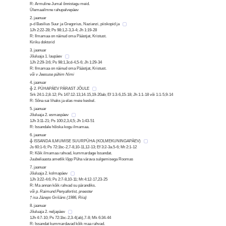
R: Armuline Jumal õnnistagu meid.
Ülemaailmne rahupalvepäev
2. jaanuar
p-d Basilius Suur ja Gregorius, Nazianzi, piiskopid ja
1Jh 2:22-28; Ps 98:1,2-3,3-4; Jh 1:19-28
R: Ilmamaa on näinud oma Päästjat, Kristust.
Kiriku doktorid
3. jaanuar
Jõuluaja 1. laupäev
1Jh 2:29-3:6; Ps 98:1,3cd-4,5-6; Jh 1:29-34
R: Ilmamaa on näinud oma Päästjat, Kristust.
või v Jeesuse pühim Nimi
4. jaanuar
╬ 2. PÜHAPÄEV PÄRAST JÕULE
Srk 24:1-2,8-12; Ps 147:12-13,14-15,19-20ab; Ef 1:3-6,15-18; Jh 1:1-18 või 1:1-5,9-14
R: Sõna sai lihaks ja elas meie keskel.
5. jaanuar
Jõuluaja 2. esmaspäev
1Jh 3:11-21; Ps 100:2,3,4,5; Jh 1:43-51
R: Issandale hõiska kogu ilmamaa.
6. jaanuar
╬ ISSANDA ILMUMISE SUURPÜHA (KOLMEKUNINGAPÄEV)
Js 60:1-6; Ps 72:1bc-2,7-8,10-11,12-13; Ef 3:2-3a.5-6; Mt 2:1-12
R: Kõik ilmamaa rahvad, kummardage Issandat.
Juubeliaasta ametlik lõpp Püha värava sulgemisega Roomas
7. jaanuar
Jõuluaja 2. kolmapäev
1Jh 3:22-4:6; Ps 2:7-8,10-11; Mt 4:12-17,23-25
R: Ma annan kõik rahvad su pärandiks.
või p. Raimund Penyafortist, preester
† isa Jāzeps Grišāns (1986, Riia)
8. jaanuar
Jõuluaja 2. neljapäev
1Jh 4:7-10; Ps 72:1bc-2,3-4(ab),7-8; Mk 6:34-44
R: Issandat kummardavad kõik maa rahvad.