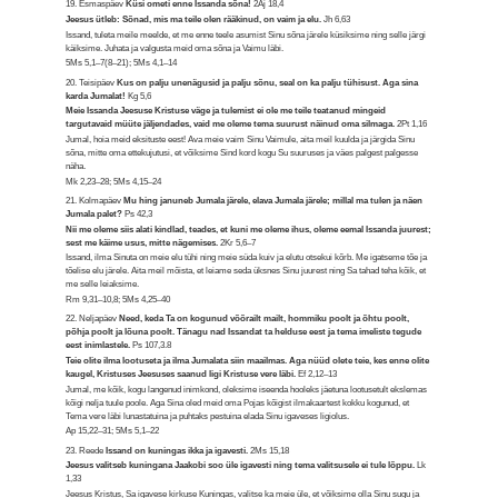
19. Esmaspäev
Küsi ometi enne Issanda sõna!
2Aj 18,4
Jeesus ütleb: Sõnad, mis ma teile olen rääkinud, on vaim ja elu.
Jh 6,63
Issand, tuleta meile meelde, et me enne teele asumist Sinu sõna järele küsiksime ning selle järgi
käiksime. Juhata ja valgusta meid oma sõna ja Vaimu läbi.
5Ms 5,1–7(8–21); 5Ms 4,1–14
20. Teisipäev
Kus on palju unenägusid ja palju sõnu, seal on ka palju tühisust. Aga sina
karda Jumalat!
Kg 5,6
Meie Issanda Jeesuse Kristuse väge ja tulemist ei ole me teile teatanud mingeid
targutavaid müüte jäljendades, vaid me oleme tema suurust näinud oma silmaga.
2Pt 1,16
Jumal, hoia meid eksituste eest! Ava meie vaim Sinu Vaimule, aita meil kuulda ja järgida Sinu
sõna, mitte oma ettekujutusi, et võiksime Sind kord kogu Su suuruses ja väes palgest palgesse
näha.
Mk 2,23–28; 5Ms 4,15–24
21. Kolmapäev
Mu hing januneb Jumala järele, elava Jumala järele; millal ma tulen ja näen
Jumala palet?
Ps 42,3
Nii me oleme siis alati kindlad, teades, et kuni me oleme ihus, oleme eemal Issanda juurest;
sest me käime usus, mitte nägemises.
2Kr 5,6–7
Issand, ilma Sinuta on meie elu tühi ning meie süda kuiv ja elutu otsekui kõrb. Me igatseme tõe ja
tõelise elu järele. Aita meil mõista, et leiame seda üksnes Sinu juurest ning Sa tahad teha kõik, et
me selle leiaksime.
Rm 9,31–10,8; 5Ms 4,25–40
22. Neljapäev
Need, keda Ta on kogunud võõrailt mailt, hommiku poolt ja õhtu poolt,
põhja poolt ja lõuna poolt. Tänagu nad Issandat ta helduse eest ja tema imeliste tegude
eest inimlastele.
Ps 107,3.8
Teie olite ilma lootuseta ja ilma Jumalata siin maailmas. Aga nüüd olete teie, kes enne olite
kaugel, Kristuses Jeesuses saanud ligi Kristuse vere läbi.
Ef 2,12–13
Jumal, me kõik, kogu langenud inimkond, oleksime iseenda hooleks jäetuna lootusetult ekslemas
kõigi nelja tuule poole. Aga Sina oled meid oma Pojas kõigist ilmakaartest kokku kogunud, et
Tema vere läbi lunastatuina ja puhtaks pestuina elada Sinu igaveses ligiolus.
Ap 15,22–31; 5Ms 5,1–22
23. Reede
Issand on kuningas ikka ja igavesti.
2Ms 15,18
Jeesus valitseb kuningana Jaakobi soo üle igavesti ning tema valitsusele ei tule lõppu.
Lk
1,33
Jeesus Kristus, Sa igavese kirkuse Kuningas, valitse ka meie üle, et võiksime olla Sinu sugu ja