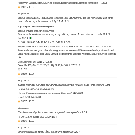
Albert von Buxhoeveden, Liivimaa piiskop, Eestimaa ristiusustamise korraldaja († 1229)
09.01
-
16.02
18. jaanuar
Jeesus kostis naisele: „Igaüks, kes joob seda vett, januneb jälle, aga kes iganes joob vett, mida
mina talle annan, ei janune enam iialgi.“ Jh 4:13-14
2. pühapäev pärast ilmumispüha
Jeesus ilmutab oma jumalikku väge
Seadus on ju antud Moosese kaudu, arm ja tõde aga tulnud Jeesuse Kristuse kaudu. Jh 1:17
KLPR 264
Ps 105:1-5,39-42;2Ms 17:1-6;Ilm 22:16-17;Jh 4:5-26
Kõigeväeline Jumal, Sinu Poeg võttis kord äratõugatud Samaaria naise tema usu pärast vastu.
Anna meile samasugust usku, et meiegi võiksime loota ainult Sinu armastusele ja üksteist vastu
võtta, nagu Sina meid oled vastu võtnud. Seda palume Jeesuse Kristuse, Sinu Poja, meie Issanda
läbi.
Lisalugemine: Srk 39:16-27,32-35
Õhtul: Ps 100;4Ms 13:17-20 (21-22) 23-27;Ps 100;Jr 17:12-14
21.52
08.59
-
16.04
19. jaanuar
Tänage Issandat, kuulutage Tema nime, tehke teatavaks rahvaste seas Tema teod! Ps 105:1
Ps 21:2-8,14;5Ms 4:5-13;Jh 5:31-36
Henrik, Uppsala piiskop, märter, misjonär Soomes († 1156/1158)
2Tm 2:8-13;Jh 4:34-38;
08.57
-
16.06
20. jaanuar
Nõudke Issandat ja Tema võimsust, otsige alati Tema palet! Ps 105:4
Ps 107:1-3,10-22;2Ts 2:13-17;2Pt 1:2-4
08.56
-
16.09
21. jaanuar
Januneja tulgu! Kes tahab, võtku eluvett ilma tasuta! Ilm 22:17