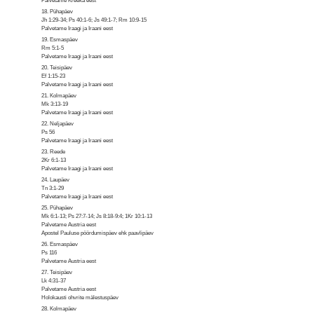
Palvetame Kreeka eest
18. Pühapäev
Jh 1:29-34; Ps 40:1-6; Js 49:1-7; Rm 10:9-15
Palvetame Iraagi ja Iraani eest
19. Esmaspäev
Rm 5:1-5
Palvetame Iraagi ja Iraani eest
20. Teisipäev
Ef 1:15-23
Palvetame Iraagi ja Iraani eest
21. Kolmapäev
Mk 3:13-19
Palvetame Iraagi ja Iraani eest
22. Neljapäev
Ps 56
Palvetame Iraagi ja Iraani eest
23. Reede
2Kr 6:1-13
Palvetame Iraagi ja Iraani eest
24. Laupäev
Tn 3:1-29
Palvetame Iraagi ja Iraani eest
25. Pühapäev
Mk 6:1-13; Ps 27:7-14; Js 8:18-9:4; 1Kr 10:1-13
Palvetame Austria eest
Apostel Pauluse pöördumispäev ehk paavlipäev
26. Esmaspäev
Ps 116
Palvetame Austria eest
27. Teisipäev
Lk 4:31-37
Palvetame Austria eest
Holokausti ohvrite mälestuspäev
28. Kolmapäev