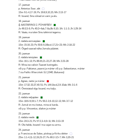
17. jaanuar
p. Antonius Suur, abt
1Sm 9:1-4,17-19; Ps 19:8,9,10,15; Mk 2:13-17
R: Issand, Sinu sõnad on vaim ja elu.
18. jaanuar
╬ AASTARINGI 2. PÜHAPÄEV
Js 49:3,5-6; Ps 40:2+4ab,7-8a,8b-9,10; 1Kr 1:1-3; Jh 1:29-34
R: Vaata, ma tulen Sinu tahtmist tegema.
19. jaanuar
2. nädala esmaspäev
1Sm 15:16-23; Ps 50:8-9,16bcd-17,21+23; Mk 2:18-22
R: Õiged saavad näha Jumala päästet.
20. jaanuar
2. nädala teisipäev
1Sm 16:1-13; Ps 89:20,21-22,27-28; Mk 2:23-28
R: Mina ise valisin Taaveti kuningaks.
või p p. Fabianus, paavst ja märter või p p. Sebastianus, märter
† isa Feliks Wierciński SJ (1940, Bukarest)
21. jaanuar
p. Agnes, neitsi ja märter
1Sm 17:32-33,37,40-51; Ps 144:1bcd,2,9-10ab; Mk 3:1-6
R: Õnnistatud olgu Issand, mu kalju.
22. jaanuar
2. nädala neljapäev
1Sm 18:6-9;19:1-7; Ps 56:2-3,9-10,12-13; Mk 3:7-12
R: Jumal on mu lootus, mina ei karda.
või p p. Vincentius, diakon ja märter
23. jaanuar
2. nädala reede
1Sm 24:3-21; Ps 57:2,3-4,6+11; Mk 3:13-19
R: Ole helde, Issand / ma vajan su armu.
24. jaanuar
p. Franciscus de Sales, piiskop ja Kiriku doktor
2Sm 1:1-4,11-12,19,23-27; Ps 80:2-3,5-7; Mk 3,20-21