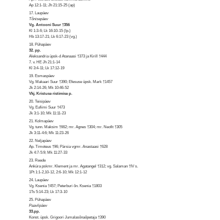
Ap 12:1-11; Jh 21:15-25 (ap)
17. Laupäev
Tõnisepäev
Vg. Antooni Suur †356
Kl 1:3-6; Lk 16:10-15 (lp.)
Hb 13:17-21; Lk 6:17-23 (vg.)
18. Pühapäev
32. pp.
Aleksandria üpsk-d Atanaasi †373 ja Kirill †444
7. v. HE Jh 21:1-14
Kl 3:4-11; Lk 17:12-19
19. Esmaspäev
Vg. Makaari Suur †390; Efesuse üpsk. Mark †1457
Jk 2:14-26; Mk 10:46-52
Vkj. Kristuse ristimise p.
20. Teisipäev
Vg. Eufiimi Suur †473
Jk 3:1-10; Mk 11:11-23
21. Kolmapäev
Vg. tunn. Maksim †662; mr. Agnes †304; mr. Neofit †305
Jk 3:11-4:6; Mk 11:23-26
22. Neljapäev
Ap. Timoteus †96; Pärsia vgmr. Anastaasi †628
Jk 4:7-5:9; Mk 11:27-33
23. Reede
Anküra pskmr. Klement ja mr. Agatangel †312; vg. Salaman †IV s.
1Pt 1:1-2,10-12, 2:6-10; Mk 12:1-12
24. Laupäev
Vg. Ksenia †457; Peterburi õn. Ksenia †1803
1Ts 5:14-23; Lk 17:3-10
25. Pühapäev
Paavlipäev
33.pp.
Konst. üpsk. Grigoori Jumalasõnaõpetaja †390