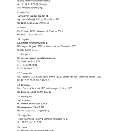
Ristija Johannese koondmälestus
Ap 19:1-8; Jh 1:29-34 (Ristija)
Vkj. Kristuse sündimise p.
8. Neljapäev
Tartu prmr. Issidor jkk. †1472;
vg. Hozevi Georgi †VII; vg. Domniika †474
Hb 11:33-40; Lk 21:12-19 (mr-d)
9. Reede
Mr. Polieukt †259; Sebastia psk. Peetrus †IV s.
Hb 11:8,11-16; Mk 9:33-41
10. Laupäev
Lp. pärast jumalailmumise p.
Nüssa psk. Grigoori †395; Melitene psk. mr. Dometian †601
Ef 6:10-17; Mt 4:1-11
11. Pühapäev
31. pp., pp. pärast jumalailmumise p.
Vg. Teodoosi Suur †529
6. v. HE Jh 20:19-31
Ef 4:7-13; Mt 4:12-17
12. Esmaspäev
Mr. Tatjaana †218; Serbia üpsk. Savva †1235; Saatse mr-d pr. Vassiili ja Stefan †1919
Hb 11:17-23,27-31; Mk 9:42-10:1
13. Teisipäev
Mr-d Ermil ja Stratonik †315; Nisibise psk. Jaakob †350
Hb 12:25-26, 13:22-25; Mk 10:2-12
14. Kolmapäev
Taliharjapäev
PL. Pskmr. Platon jkk. †1919;
Gruusia apsn. Niina † 335
Hb 5:4-10; Lk 10:22-24 (pskmr.)
15. Neljapäev
Teeba vg. Paulus †341; vg. Lehtonni Johannes †V s.
Jk 1:19-27; Mk 10:17-27
16. Reede
Ap. Peetruse ahelate kummardamine