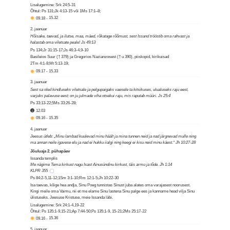
Lisalugemine: Srk 24:5-31
Õhtul: Ps 131;Jk 4:13-15 või 1Ms 17:1–8;
09.18
-
15.32
2. jaanuar
Hõisake, taevad, ja ilutse, maa, mäed, rõkatage rõõmust, sest Issand trööstib oma rahvast ja
halastab oma viletsate peale! Js 49:13
Ps 134;Jr 31:15-17;Js 46:3-4,9-10
Basileios Suur († 379) ja Gregorios Nazianzosest († u 390), piiskopid, kirikuisad
2Tm 4:1-8;Mt 5:13-19;
09.17
-
15.33
3. jaanuar
Sest sa oled kindluseks viletsale ja pelgupaigaks vaesele ta kitsikuses, ulualuseks raju eest,
varjuks palavuse eest; on ju julmade viha otsekui raju, mis raputab müüri. Js 25:4
Ps 33:13-22;5Ms 33:26-28;
12.03
09.16
-
15.35
4. jaanuar
Jeesus ütleb: „Minu lambad kuulevad minu häält ja mina tunnen neid ja nad järgnevad mulle ning
ma annan neile igavese elu ja nad ei hukku iialgi ning keegi ei kisu neid minu käest.“ Jh 10:27-28
Jõuluaja 2. pühapäev
Issanda templis
Me nägime Tema kirkust nagu Isast Ainusündinu kirkust, täis armu ja tõde. Jh 1:14
KLPR 355
Ps 84:2-5,11-12;1Sm 3:1-10;Rm 12:1-5;Jh 10:22-30
Isa taevas, kõige hea andja, Sinu Poeg tunnistas Sinust juba alates oma varajasest noorusest.
Kingi meile oma Vaimu, nii et me elame Sinu lastena Sinu palge ees ja kanname head vilja Sinu
ülistuseks. Jeesuse Kristuse, meie Issanda läbi.
Lisalugemine: Srk 24:1-4,19-22
Õhtul: Ps 135:1-9,15-21;Ap 7:44-50;Ps 135:1-9, 15-21;2Ms 25:17-22
09.16
-
15.36
5. jaanuar