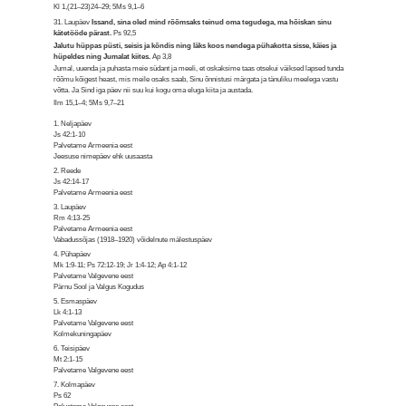
Kl 1,(21–23)24–29; 5Ms 9,1–6
31. Laupäev
Issand, sina oled mind rõõmsaks teinud oma tegudega, ma hõiskan sinu
kätetööde pärast.
Ps 92,5
Jalutu hüppas püsti, seisis ja kõndis ning läks koos nendega pühakotta sisse, käies ja
hüpeldes ning Jumalat kiites.
Ap 3,8
Jumal, uuenda ja puhasta meie südant ja meeli, et oskaksime taas otsekui väiksed lapsed tunda
rõõmu kõigest heast, mis meile osaks saab, Sinu õnnistusi märgata ja tänuliku meelega vastu
võtta. Ja Sind iga päev nii suu kui kogu oma eluga kiita ja austada.
Ilm 15,1–4; 5Ms 9,7–21
1. Neljapäev
Js 42:1-10
Palvetame Armeenia eest
Jeesuse nimepäev ehk uusaasta
2. Reede
Js 42:14-17
Palvetame Armeenia eest
3. Laupäev
Rm 4:13-25
Palvetame Armeenia eest
Vabadussõjas (1918–1920) võidelnute mälestuspäev
4. Pühapäev
Mk 1:9-11; Ps 72:12-19; Jr 1:4-12; Ap 4:1-12
Palvetame Valgevene eest
Pärnu Sool ja Valgus Kogudus
5. Esmaspäev
Lk 4:1-13
Palvetame Valgevene eest
Kolmekuningapäev
6. Teisipäev
Mt 2:1-15
Palvetame Valgevene eest
7. Kolmapäev
Ps 62