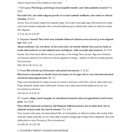
uhkust ning kinnita meie südant ja meie usku!
7. Kolmapäev
Pöörduge, pöörduge oma kurjadelt teedelt, sest miks peaksite surema?
Hs
33,11
Kes teeb tõtt, see tuleb valguse juurde, et ta teod saaksid avalikuks, sest need on tehtud
Jumalas.
Jh 3,21
Jumal, Sinu armastus katab kinni pattude hulga. Sa ei taha meie patte aga mitte ainult kinni katta,
vaid meid nendest vabastada. Aita meil pöörduda kurjast ja ütelda lahti valest, et võiksime elada
tõe valguses.
Tt 2,11–14; Jh 2,13–25
8. Neljapäev
Issand! Sina oled oma sulasele hakanud näitama oma suurust ja oma vägevat
kätt.
5Ms 3,24
Jeesus palvetas: Isa, ma tahan, et kus mina olen, ka nemad oleksid minu juures, keda sa
mulle oled andnud, et nad näeksid minu auhiilgust, mille sa mulle oled andnud.
Jh 17,24
Issand, Sina oled ainus tõeline, elav ja surematu, ei ole kedagi Sinu sarnast. Aga oma imelises
armastuses tahad Sa oma olemise rikkust jagada ka meiega – selleks et võiksime elada igavesti
Sinu kirkuses.
5Ms 18,14–19; Jh 3,1–13
9. Reede
Ma trööstin ja rõõmustan neid pärast kurvastust.
Jr 31,13
Meie lootus teie peale on kindel, kuna me teame, et nii nagu teil on osa meie kannatustest,
nõnda ka meie julgustusest.
2Kr 1,7
Olgu meie kannatused kui tahes suured, me teame, et kirkus, mille Sina, Jumal, oled meile oma
Pojas tõotanud, ületab need mõõtmatult. Kinnita meis seda lootusrikast teadmist ka siis, kui
kurvastame ja leiname.
1Jh 2,8–11; Jh 3,14–21
10. Laupäev
Jäägu meist kaugele, et mässaksime Issanda vastu ja taganeksime nüüd tema
järelt.
Jos 22,29
Pane tähele iseennast ja õpetust, jää kõigesse sellesse püsima, kui sa seda teed, siis sa
päästad enda ja need, kes sind kuulavad.
1Tm 4,16
Sina, Issand, oled ustav. Sa oled andnud kõik, et meid päästa, et võiksime elada. Aita meilgi Sulle
ustavaks jääda ning luba, et me mitte iialgi ei paneks kedagi ega midagi Sinust ettepoole. Aita meil
jääda püsima usus Sinusse ja Sinu armastusse!
Js 8,20–23; Jh 3,22–36
1. PÜHAPÄEV PÄRAST KOLMEKUNINGAPÄEVA