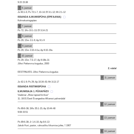
9:15 15:38
T
6. jaanuar
Js 60:1-6; Ps 72:1-7, 10-14; Ef 3:1-12; Mt 2:1-12
ISSANDA ILMUMISPÜHA (EPIFAANIA)
Kolmekuningapäev
K
7. jaanuar
Ps 72; 1Kn 10:1-13; Ef 3:14-21
N
8. jaanuar
Ps 29; 1Sm 3:1-9; Ap 9:1-9
R
9. jaanuar
Ps 29; 1Sm 3:10-4:1a; Ap 9:10-19a
L
10. jaanuar
Ps 29; 1Sm 7:3-17; Ap 9:19b-31
Jõhvi Petlemma kogudus, 2000
2. nädal
EESTPALVES: Jõhvi Petlemma kogudus
P
11. jaanuar
Js 42:1-9; Ps 29; Ap 10:34-43; Mt 3:13-17
ISSANDA RISTIMISPÜHA
ILMUMISAJA 1. PÜHAPÄEV
Veebinar „Meie lapsed kirikus“
11.-18.01 Eesti Evangeelse Allianssi palvenädal
E
12. jaanuar
Ps 89:6-38; 1Ms 35:1-15; Ap 10:44-48
9:08 15:51
T
13. jaanuar
Ps 89:6-38; Jr 1:4-10; Ap 8:4-13
Jakob Hurt, pastor, rahvusliku liikumise juhte, † 1907
K
14. jaanuar