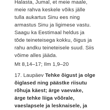
Halasta, Jumal, et meie maale,
meie rahva keskele võiks jälle
tulla aukartus Sinu ees ning
armastus Sinu ja ligimese vastu.
Saagu ka Eestimaal heldus ja
tõde teineteisega kokku, õigus ja
rahu andku teineteisele suud. Siis
võime alles jääda.
Mt 8,14–17; Ilm 1,9–20
17. Laupäev
Tehke õigust ja olge
õiglased ning päästke riisutu
rõhuja käest; ärge vaevake,
ärge tehke liiga võõrale,
vaeslapsele ja lesknaisele, ja