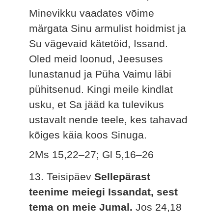
Minevikku vaadates võime
märgata Sinu armulist hoidmist ja
Su vägevaid kätetöid, Issand.
Oled meid loonud, Jeesuses
lunastanud ja Püha Vaimu läbi
pühitsenud. Kingi meile kindlat
usku, et Sa jääd ka tulevikus
ustavalt nende teele, kes tahavad
kõiges käia koos Sinuga.
2Ms 15,22–27; Gl 5,16–26
13. Teisipäev
Sellepärast
teenime meiegi Issandat, sest
tema on meie Jumal.
Jos 24,18