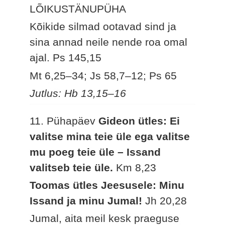
LÕIKUSTÄNUPÜHA
Kõikide silmad ootavad sind ja
sina annad neile nende roa omal
ajal.
Ps 145,15
Mt 6,25–34; Js 58,7–12; Ps 65
Jutlus: Hb 13,15–16
11. Pühapäev
Gideon ütles: Ei
valitse mina teie üle ega valitse
mu poeg teie üle – Issand
valitseb teie üle.
Km 8,23
Toomas ütles Jeesusele: Minu
Issand ja minu Jumal!
Jh 20,28
Jumal, aita meil kesk praeguse