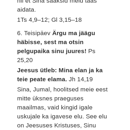
nii et Sina saaksid meid taas
aidata.
1Ts 4,9–12; Gl 3,15–18
6. Teisipäev
Ärgu ma jäägu
häbisse, sest ma otsin
pelgupaika sinu juures!
Ps
25,20
Jeesus ütleb: Mina elan ja ka
teie peate elama.
Jh 14,19
Sina, Jumal, hoolitsed meie eest
mitte üksnes praeguses
maailmas, vaid kingid igale
uskujale ka igavese elu. See elu
on Jeesuses Kristuses, Sinu