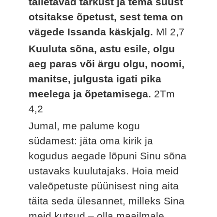
talletavad tarkust ja tema suust
otsitakse õpetust, sest tema on
vägede Issanda käskjalg.
Ml 2,7
Kuuluta sõna, astu esile, olgu
aeg paras või ärgu olgu, noomi,
manitse, julgusta igati pika
meelega ja õpetamisega.
2Tm
4,2
Jumal, me palume kogu
südamest: jäta oma kirik ja
kogudus aegade lõpuni Sinu sõna
ustavaks kuulutajaks. Hoia meid
valeõpetuste püünisest ning aita
täita seda ülesannet, milleks Sina
meid kutsud – olla maailmale