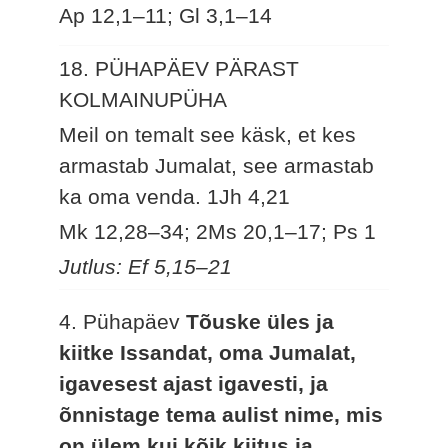
Ap 12,1–11; Gl 3,1–14
18. PÜHAPÄEV PÄRAST
KOLMAINUPÜHA
Meil on temalt see käsk, et kes
armastab Jumalat, see armastab
ka oma venda.
1Jh 4,21
Mk 12,28–34; 2Ms 20,1–17; Ps 1
Jutlus: Ef 5,15–21
4. Pühapäev
Tõuske üles ja
kiitke Issandat, oma Jumalat,
igavesest ajast igavesti, ja
õnnistage tema aulist nime, mis
on ülem kui kõik kiitus ja