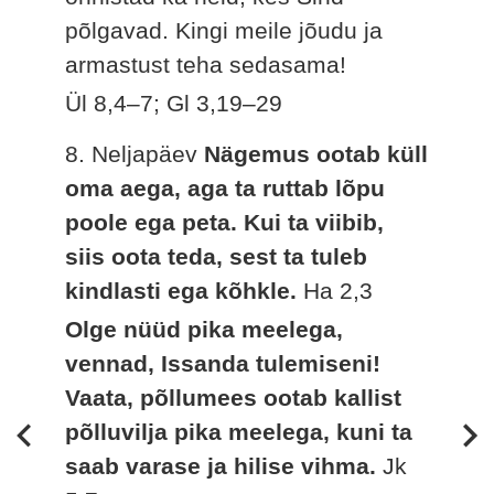
põlgavad. Kingi meile jõudu ja
armastust teha sedasama!
Ül 8,4–7; Gl 3,19–29
8. Neljapäev
Nägemus ootab küll
oma aega, aga ta ruttab lõpu
poole ega peta. Kui ta viibib,
siis oota teda, sest ta tuleb
kindlasti ega kõhkle.
Ha 2,3
Olge nüüd pika meelega,
vennad, Issanda tulemiseni!
Vaata, põllumees ootab kallist
põlluvilja pika meelega, kuni ta
saab varase ja hilise vihma.
Jk