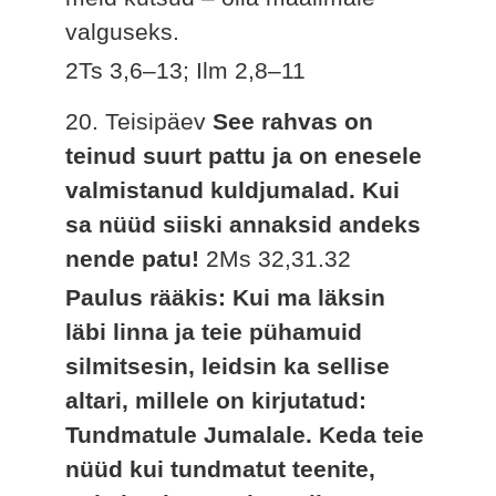
valguseks.
2Ts 3,6–13; Ilm 2,8–11
20. Teisipäev
See rahvas on
teinud suurt pattu ja on enesele
valmistanud kuldjumalad. Kui
sa nüüd siiski annaksid andeks
nende patu!
2Ms 32,31.32
Paulus rääkis: Kui ma läksin
läbi linna ja teie pühamuid
silmitsesin, leidsin ka sellise
altari, millele on kirjutatud:
Tundmatule Jumalale. Keda teie
nüüd kui tundmatut teenite,