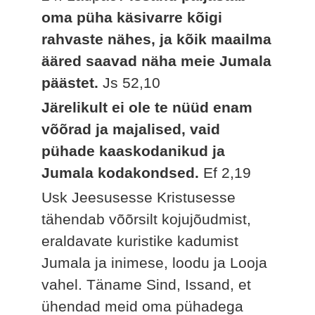
oma püha käsivarre kõigi
rahvaste nähes, ja kõik maailma
ääred saavad näha meie Jumala
päästet.
Js 52,10
Järelikult ei ole te nüüd enam
võõrad ja majalised, vaid
pühade kaaskodanikud ja
Jumala kodakondsed.
Ef 2,19
Usk Jeesusesse Kristusesse
tähendab võõrsilt kojujõudmist,
eraldavate kuristike kadumist
Jumala ja inimese, loodu ja Looja
vahel. Täname Sind, Issand, et
ühendad meid oma pühadega