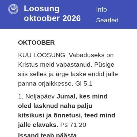
Loosung
Info
oktoober 2026
Seaded
OKTOOBER
KUU LOOSUNG: Vabaduseks on
Kristus meid vabastanud. Püsige
siis selles ja ärge laske endid jälle
panna orjaikkesse.
Gl 5,1
1. Neljapäev
Jumal, kes mind
oled lasknud näha palju
kitsikusi ja õnnetusi, teed mind
jälle elavaks.
Ps 71,20
Issand teab päästa