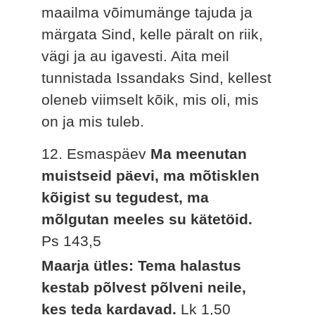
maailma võimumänge tajuda ja
märgata Sind, kelle päralt on riik,
vägi ja au igavesti. Aita meil
tunnistada Issandaks Sind, kellest
oleneb viimselt kõik, mis oli, mis
on ja mis tuleb.
12. Esmaspäev
Ma meenutan
muistseid päevi, ma mõtisklen
kõigist su tegudest, ma
mõlgutan meeles su kätetöid.
Ps 143,5
Maarja ütles: Tema halastus
kestab põlvest põlveni neile,
kes teda kardavad.
Lk 1,50