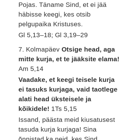
Pojas. Täname Sind, et ei jää
häbisse keegi, kes otsib
pelgupaika Kristuses.
Gl 5,13–18; Gl 3,19–29
7. Kolmapäev
Otsige head, aga
mitte kurja, et te jääksite elama!
Am 5,14
Vaadake, et keegi teisele kurja
ei tasuks kurjaga, vaid taotlege
alati head üksteisele ja
kõikidele!
1Ts 5,15
Issand, päästa meid kiusatusest
tasuda kurja kurjaga! Sina
õnnistad ka neid, kes Sind