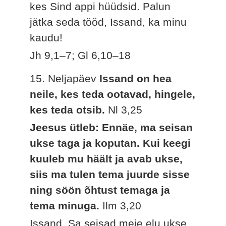
kes Sind appi hüüdsid. Palun
jätka seda tööd, Issand, ka minu
kaudu!
Jh 9,1–7; Gl 6,10–18
15. Neljapäev
Issand on hea
neile, kes teda ootavad, hingele,
kes teda otsib.
Nl 3,25
Jeesus ütleb: Ennäe, ma seisan
ukse taga ja koputan. Kui keegi
kuuleb mu häält ja avab ukse,
siis ma tulen tema juurde sisse
ning söön õhtust temaga ja
tema minuga.
Ilm 3,20
Issand, Sa seisad meie elu ukse