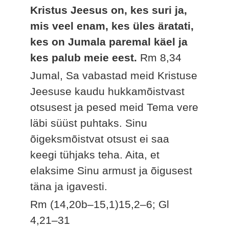
Kristus Jeesus on, kes suri ja,
mis veel enam, kes üles äratati,
kes on Jumala paremal käel ja
kes palub meie eest.
Rm 8,34
Jumal, Sa vabastad meid Kristuse
Jeesuse kaudu hukkamõistvast
otsusest ja pesed meid Tema vere
läbi süüst puhtaks. Sinu
õigeksmõistvat otsust ei saa
keegi tühjaks teha. Aita, et
elaksime Sinu armust ja õigusest
täna ja igavesti.
Rm (14,20b–15,1)15,2–6; Gl
4,21–31