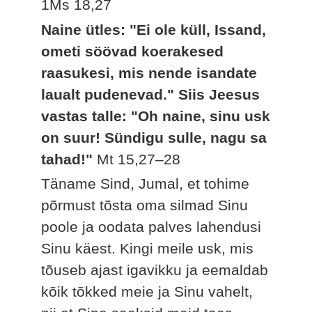
1Ms 18,27
Naine ütles: "Ei ole küll, Issand,
ometi söövad koerakesed
raasukesi, mis nende isandate
laualt pudenevad." Siis Jeesus
vastas talle: "Oh naine, sinu usk
on suur! Sündigu sulle, nagu sa
tahad!"
Mt 15,27–28
Täname Sind, Jumal, et tohime
põrmust tõsta oma silmad Sinu
poole ja oodata palves lahendusi
Sinu käest. Kingi meile usk, mis
tõuseb ajast igavikku ja eemaldab
kõik tõkked meie ja Sinu vahelt,