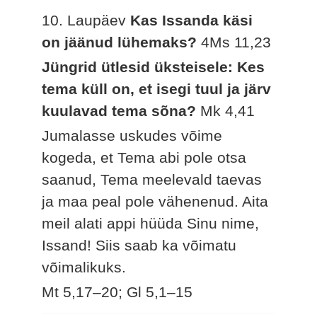
10. Laupäev
Kas Issanda käsi
on jäänud lühemaks?
4Ms 11,23
Jüngrid ütlesid üksteisele: Kes
tema küll on, et isegi tuul ja järv
kuulavad tema sõna?
Mk 4,41
Jumalasse uskudes võime
kogeda, et Tema abi pole otsa
saanud, Tema meelevald taevas
ja maa peal pole vähenenud. Aita
meil alati appi hüüda Sinu nime,
Issand! Siis saab ka võimatu
võimalikuks.
Mt 5,17–20; Gl 5,1–15