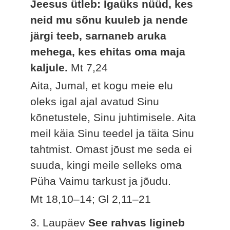
Jeesus ütleb: Igaüks nüüd, kes
neid mu sõnu kuuleb ja nende
järgi teeb, sarnaneb aruka
mehega, kes ehitas oma maja
kaljule.
Mt 7,24
Aita, Jumal, et kogu meie elu
oleks igal ajal avatud Sinu
kõnetustele, Sinu juhtimisele. Aita
meil käia Sinu teedel ja täita Sinu
tahtmist. Omast jõust me seda ei
suuda, kingi meile selleks oma
Püha Vaimu tarkust ja jõudu.
Mt 18,10–14; Gl 2,11–21
3. Laupäev
See rahvas ligineb