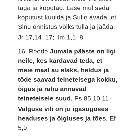
taga ja koputad. Lase mul seda
koputust kuulda ja Sulle avada, et
Sinu õnnistus võiks tulla ja jääda.
Jr 17,14–17; Ilm 1,1–8
16. Reede
Jumala pääste on ligi
neile, kes kardavad teda, et
meie maal au elaks, heldus ja
tõde saavad teineteisega kokku,
õigus ja rahu annavad
teineteisele suud.
Ps 85,10.11
Valguse vili on ju igasuguses
headuses ja õigluses ja tões.
Ef
5,9