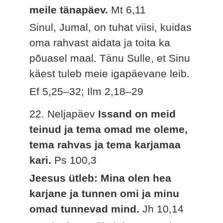
meile tänapäev.
Mt 6,11
Sinul, Jumal, on tuhat viisi, kuidas
oma rahvast aidata ja toita ka
põuasel maal. Tänu Sulle, et Sinu
käest tuleb meie igapäevane leib.
Ef 5,25–32; Ilm 2,18–29
22. Neljapäev
Issand on meid
teinud ja tema omad me oleme,
tema rahvas ja tema karjamaa
kari.
Ps 100,3
Jeesus ütleb: Mina olen hea
karjane ja tunnen omi ja minu
omad tunnevad mind.
Jh 10,14