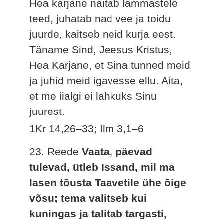
Hea karjane näitab lammastele
teed, juhatab nad vee ja toidu
juurde, kaitseb neid kurja eest.
Täname Sind, Jeesus Kristus,
Hea Karjane, et Sina tunned meid
ja juhid meid igavesse ellu. Aita,
et me iialgi ei lahkuks Sinu
juurest.
1Kr 14,26–33; Ilm 3,1–6
23. Reede
Vaata, päevad
tulevad, ütleb Issand, mil ma
lasen tõusta Taavetile ühe õige
võsu; tema valitseb kui
kuningas ja talitab targasti,