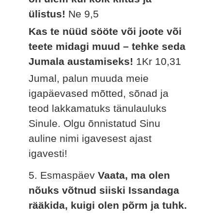
ülistus!
Ne 9,5
Kas te nüüd sööte või joote või
teete midagi muud – tehke seda
Jumala austamiseks!
1Kr 10,31
Jumal, palun muuda meie
igapäevased mõtted, sõnad ja
teod lakkamatuks tänulauluks
Sinule. Olgu õnnistatud Sinu
auline nimi igavesest ajast
igavesti!
5. Esmaspäev
Vaata, ma olen
nõuks võtnud siiski Issandaga
rääkida, kuigi olen põrm ja tuhk.