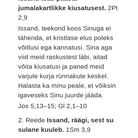
jumalakartlikke kiusatusest.
2Pt
2,9
Issand, teekond koos Sinuga ei
tähenda, et kristlase elus poleks
võitlusi ega kannatusi. Sina aga
viid meid raskustest läbi, aitad
võita kiusatusi ja paned meid
varjule kurja rünnakute keskel.
Halasta ka minu peale, et võiksin
igaveseks Sinu juurde jääda.
Jos 5,13–15; Gl 2,1–10
2. Reede
Issand, räägi, sest su
sulane kuuleb.
1Sm 3,9