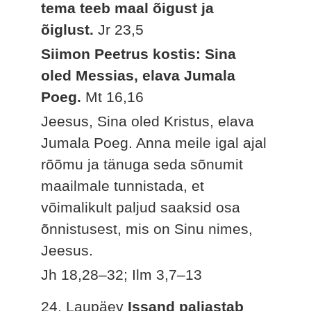
tema teeb maal õigust ja
õiglust.
Jr 23,5
Siimon Peetrus kostis: Sina
oled Messias, elava Jumala
Poeg.
Mt 16,16
Jeesus, Sina oled Kristus, elava
Jumala Poeg. Anna meile igal ajal
rõõmu ja tänuga seda sõnumit
maailmale tunnistada, et
võimalikult paljud saaksid osa
õnnistusest, mis on Sinu nimes,
Jeesus.
Jh 18,28–32; Ilm 3,7–13
24. Laupäev
Issand paljastab