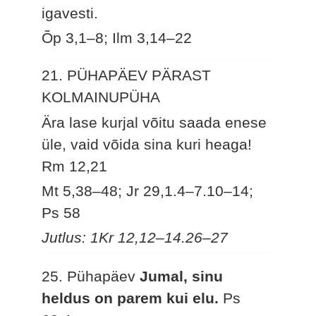
igavesti.
Õp 3,1–8; Ilm 3,14–22
21. PÜHAPÄEV PÄRAST
KOLMAINUPÜHA
Ära lase kurjal võitu saada enese
üle, vaid võida sina kuri heaga!
Rm 12,21
Mt 5,38–48; Jr 29,1.4–7.10–14;
Ps 58
Jutlus: 1Kr 12,12–14.26–27
25. Pühapäev
Jumal, sinu
heldus on parem kui elu.
Ps