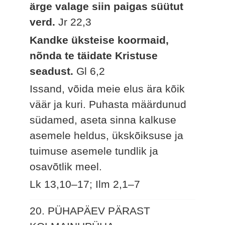
ärge valage siin paigas süütut
verd.
Jr 22,3
Kandke üksteise koormaid,
nõnda te täidate Kristuse
seadust.
Gl 6,2
Issand, võida meie elus ära kõik
väär ja kuri. Puhasta määrdunud
südamed, aseta sinna kalkuse
asemele heldus, ükskõiksuse ja
tuimuse asemele tundlik ja
osavõtlik meel.
Lk 13,10–17; Ilm 2,1–7
20. PÜHAPÄEV PÄRAST