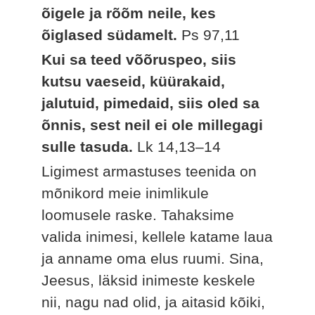
õigele ja rõõm neile, kes
õiglased südamelt.
Ps 97,11
Kui sa teed võõruspeo, siis
kutsu vaeseid, küürakaid,
jalutuid, pimedaid, siis oled sa
õnnis, sest neil ei ole millegagi
sulle tasuda.
Lk 14,13–14
Ligimest armastuses teenida on
mõnikord meie inimlikule
loomusele raske. Tahaksime
valida inimesi, kellele katame laua
ja anname oma elus ruumi. Sina,
Jeesus, läksid inimeste keskele
nii, nagu nad olid, ja aitasid kõiki,