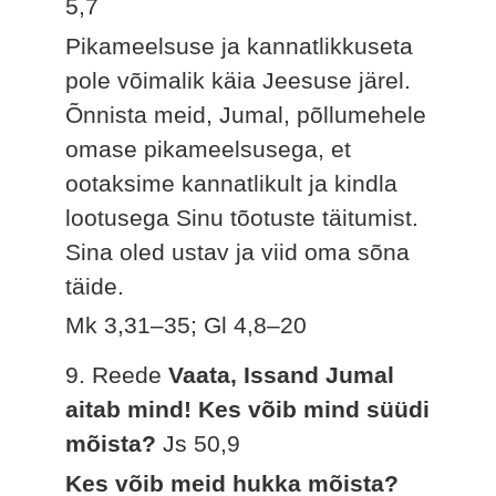
5,7
Pikameelsuse ja kannatlikkuseta
pole võimalik käia Jeesuse järel.
Õnnista meid, Jumal, põllumehele
omase pikameelsusega, et
ootaksime kannatlikult ja kindla
lootusega Sinu tõotuste täitumist.
Sina oled ustav ja viid oma sõna
täide.
Mk 3,31–35; Gl 4,8–20
9. Reede
Vaata, Issand Jumal
aitab mind! Kes võib mind süüdi
mõista?
Js 50,9
Kes võib meid hukka mõista?