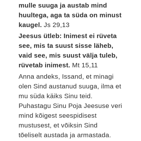
mulle suuga ja austab mind
huultega, aga ta süda on minust
kaugel.
Js 29,13
Jeesus ütleb: Inimest ei rüveta
see, mis ta suust sisse läheb,
vaid see, mis suust välja tuleb,
rüvetab inimest.
Mt 15,11
Anna andeks, Issand, et minagi
olen Sind austanud suuga, ilma et
mu süda käiks Sinu teid.
Puhastagu Sinu Poja Jeesuse veri
mind kõigest seespidisest
mustusest, et võiksin Sind
tõeliselt austada ja armastada.