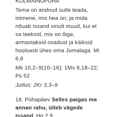
KOLMAINUPÜHA
Tema on andnud sulle teada,
inimene, mis hea on; ja mida
nõuab Issand sinult muud, kui et
sa teeksid, mis on õige,
armastaksid osadust ja käiksid
hoolsasti ühes oma Jumalaga.
Mi
6,8
Mk 10,2–9(10–16); 1Ms 8,18–22;
Ps 52
Jutlus: 2Kr 3,3–9
18. Pühapäev
Selles paigas ma
annan rahu, ütleb vägede
Issand.
Hg 2,9