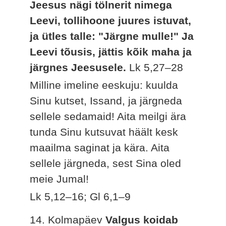
Jeesus nägi tölnerit nimega
Leevi, tollihoone juures istuvat,
ja ütles talle: "Järgne mulle!" Ja
Leevi tõusis, jättis kõik maha ja
järgnes Jeesusele.
Lk 5,27–28
Milline imeline eeskuju: kuulda
Sinu kutset, Issand, ja järgneda
sellele sedamaid! Aita meilgi ära
tunda Sinu kutsuvat häält kesk
maailma saginat ja kära. Aita
sellele järgneda, sest Sina oled
meie Jumal!
Lk 5,12–16; Gl 6,1–9
14. Kolmapäev
Valgus koidab