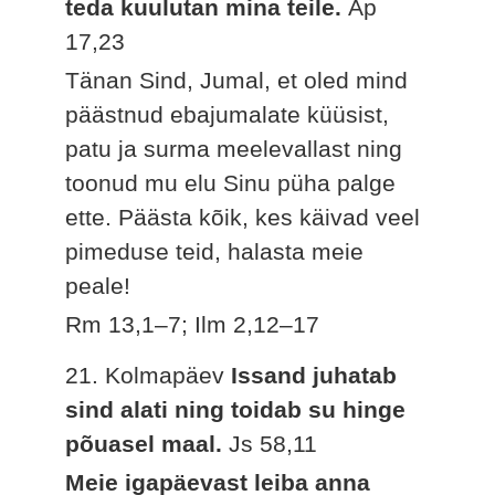
teda kuulutan mina teile.
Ap
17,23
Tänan Sind, Jumal, et oled mind
päästnud ebajumalate küüsist,
patu ja surma meelevallast ning
toonud mu elu Sinu püha palge
ette. Päästa kõik, kes käivad veel
pimeduse teid, halasta meie
peale!
Rm 13,1–7; Ilm 2,12–17
21. Kolmapäev
Issand juhatab
sind alati ning toidab su hinge
põuasel maal.
Js 58,11
Meie igapäevast leiba anna