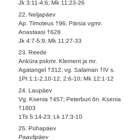
Jk 3:11-4:6; Mk 11:23-26
22. Neljapäev
Ap. Timoteus †96; Pärsia vgmr.
Anastaasi †628
Jk 4:7-5:9; Mk 11:27-33
23. Reede
Anküra pskmr. Klement ja mr.
Agatangel †312; vg. Salaman †IV s.
1Pt 1:1-2,10-12, 2:6-10; Mk 12:1-12
24. Laupäev
Vg. Ksenia †457; Peterburi õn. Ksenia
†1803
1Ts 5:14-23; Lk 17:3-10
25. Pühapäev
Paavlipäev