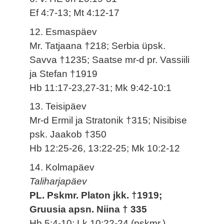
Ef 4:7-13; Mt 4:12-17
12. Esmaspäev
Mr. Tatjaana †218; Serbia üpsk.
Savva †1235; Saatse mr-d pr. Vassiili
ja Stefan †1919
Hb 11:17-23,27-31; Mk 9:42-10:1
13. Teisipäev
Mr-d Ermil ja Stratonik †315; Nisibise
psk. Jaakob †350
Hb 12:25-26, 13:22-25; Mk 10:2-12
14. Kolmapäev
Taliharjapäev
PL. Pskmr. Platon jkk. †1919;
Gruusia apsn. Niina † 335
Hb 5:4-10; Lk 10:22-24 (pskmr.)