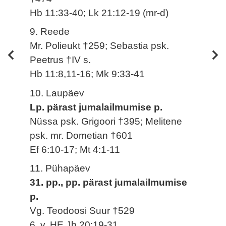
Hb 11:33-40; Lk 21:12-19 (mr-d)
9. Reede
Mr. Polieukt †259; Sebastia psk.
Peetrus †IV s.
Hb 11:8,11-16; Mk 9:33-41
10. Laupäev
Lp. pärast jumalailmumise p.
Nüssa psk. Grigoori †395; Melitene
psk. mr. Dometian †601
Ef 6:10-17; Mt 4:1-11
11. Pühapäev
31. pp., pp. pärast jumalailmumise
p.
Vg. Teodoosi Suur †529
6. v. HE Jh 20:19-31