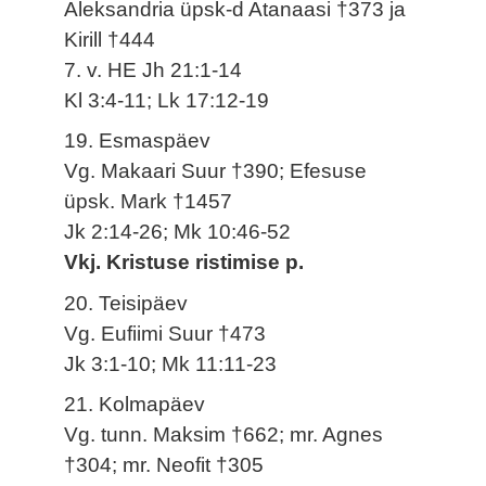
Aleksandria üpsk-d Atanaasi †373 ja
Kirill †444
7. v. HE Jh 21:1-14
Kl 3:4-11; Lk 17:12-19
19. Esmaspäev
Vg. Makaari Suur †390; Efesuse
üpsk. Mark †1457
Jk 2:14-26; Mk 10:46-52
Vkj. Kristuse ristimise p.
20. Teisipäev
Vg. Eufiimi Suur †473
Jk 3:1-10; Mk 11:11-23
21. Kolmapäev
Vg. tunn. Maksim †662; mr. Agnes
†304; mr. Neofit †305