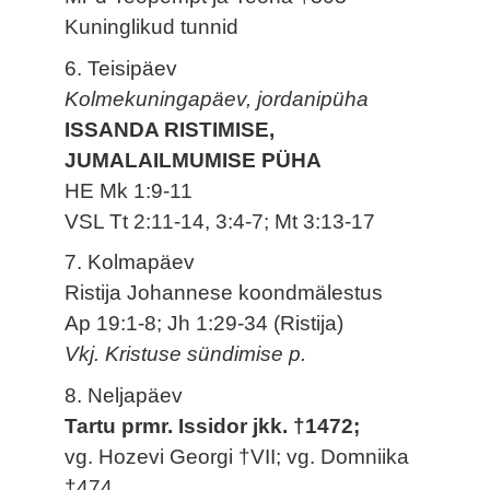
Kuninglikud tunnid
6. Teisipäev
Kolmekuningapäev, jordanipüha
ISSANDA RISTIMISE,
JUMALAILMUMISE PÜHA
HE Mk 1:9-11
VSL Tt 2:11-14, 3:4-7; Mt 3:13-17
7. Kolmapäev
Ristija Johannese koondmälestus
Ap 19:1-8; Jh 1:29-34 (Ristija)
Vkj. Kristuse sündimise p.
8. Neljapäev
Tartu prmr. Issidor jkk. †1472;
vg. Hozevi Georgi †VII; vg. Domniika
†474