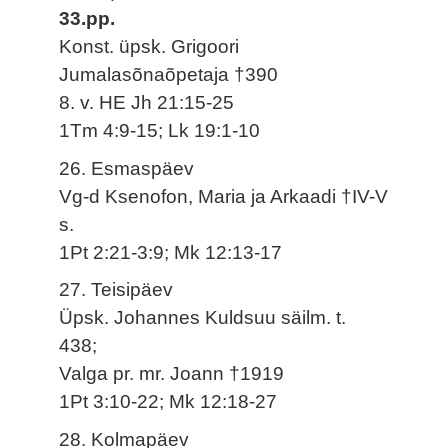
33.pp.
Konst. üpsk. Grigoori
Jumalasõnaõpetaja †390
8. v. HE Jh 21:15-25
1Tm 4:9-15; Lk 19:1-10
26. Esmaspäev
Vg-d Ksenofon, Maria ja Arkaadi †IV-V
s.
1Pt 2:21-3:9; Mk 12:13-17
27. Teisipäev
Üpsk. Johannes Kuldsuu säilm. t.
438;
Valga pr. mr. Joann †1919
1Pt 3:10-22; Mk 12:18-27
28. Kolmapäev