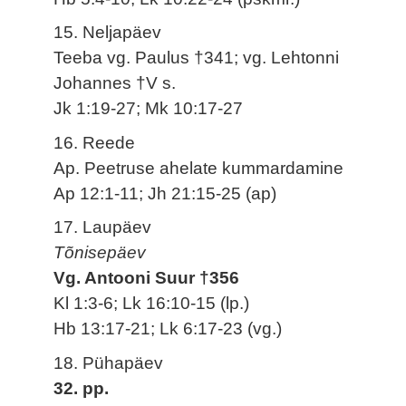
15. Neljapäev
Teeba vg. Paulus †341; vg. Lehtonni
Johannes †V s.
Jk 1:19-27; Mk 10:17-27
16. Reede
Ap. Peetruse ahelate kummardamine
Ap 12:1-11; Jh 21:15-25 (ap)
17. Laupäev
Tõnisepäev
Vg. Antooni Suur †356
Kl 1:3-6; Lk 16:10-15 (lp.)
Hb 13:17-21; Lk 6:17-23 (vg.)
18. Pühapäev
32. pp.