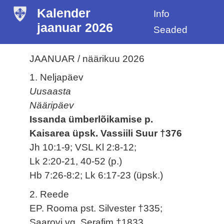
Kalender
Info
jaanuar 2026
Seaded
JAANUAR / näärikuu 2026
1. Neljapäev
Uusaasta
Nääripäev
Issanda ümberlõikamise p.
Kaisarea üpsk. Vassiili Suur †376
Jh 10:1-9; VSL Kl 2:8-12;
Lk 2:20-21, 40-52 (p.)
Hb 7:26-8:2; Lk 6:17-23 (üpsk.)
2. Reede
EP. Rooma pst. Silvester †335;
Saarovi vg. Serafim †1833