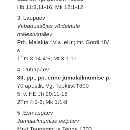
Hb 11:8,11-16; Mk 12:1-12
3. Laupäev
Vabadussõjas võidelnute
mälestuspäev
Prh. Malakia †V s. eKr.; mr. Gordi †IV
s.
1Tm 3:14-4:5; Mt 3:1-11
4. Pühapäev
30. pp., pp. enne jumalailmumise p.
70 apostlit. Vg. Teoktist †800
5. v. HE Jh 20:11-18
2Tm 4:5-8; Mk 1:1-8
5. Esmaspäev
Jumalailmumise eelpäev
Mr-d Teopempt ja Teona †303