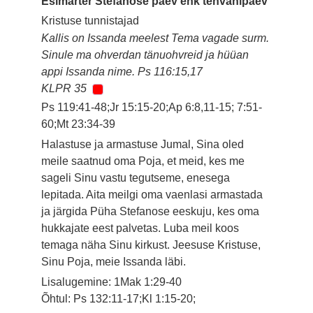
Esimärter Stefanose päev ehk tehvanipäev
Kristuse tunnistajad
Kallis on Issanda meelest Tema vagade surm.
Sinule ma ohverdan tänuohvreid ja hüüan
appi Issanda nime. Ps 116:15,17
KLPR 35
Ps 119:41-48;Jr 15:15-20;Ap 6:8,11-15; 7:51-
60;Mt 23:34-39
Halastuse ja armastuse Jumal, Sina oled
meile saatnud oma Poja, et meid, kes me
sageli Sinu vastu tegutseme, enesega
lepitada. Aita meilgi oma vaenlasi armastada
ja järgida Püha Stefanose eeskuju, kes oma
hukkajate eest palvetas. Luba meil koos
temaga näha Sinu kirkust. Jeesuse Kristuse,
Sinu Poja, meie Issanda läbi.
Lisalugemine: 1Mak 1:29-40
Õhtul: Ps 132:11-17;Kl 1:15-20;