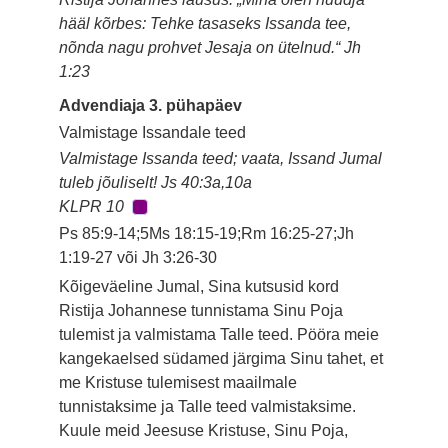
hääl kõrbes: Tehke tasaseks Issanda tee,
nõnda nagu prohvet Jesaja on ütelnud.“ Jh
1:23
Advendiaja 3. pühapäev
Valmistage Issandale teed
Valmistage Issanda teed; vaata, Issand Jumal
tuleb jõuliselt! Js 40:3a,10a
KLPR 10
Ps 85:9-14;5Ms 18:15-19;Rm 16:25-27;Jh
1:19-27 või Jh 3:26-30
Kõigeväeline Jumal, Sina kutsusid kord
Ristija Johannese tunnistama Sinu Poja
tulemist ja valmistama Talle teed. Pööra meie
kangekaelsed südamed järgima Sinu tahet, et
me Kristuse tulemisest maailmale
tunnistaksime ja Talle teed valmistaksime.
Kuule meid Jeesuse Kristuse, Sinu Poja,