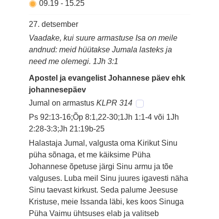
09.19
-
15.25
27. detsember
Vaadake, kui suure armastuse Isa on meile
andnud: meid hüütakse Jumala lasteks ja
need me olemegi. 1Jh 3:1
Apostel ja evangelist Johannese päev ehk
johannesepäev
Jumal on armastus
KLPR 314
Ps 92:13-16;Õp 8:1,22-30;1Jh 1:1-4 või 1Jh
2:28-3:3;Jh 21:19b-25
Halastaja Jumal, valgusta oma Kirikut Sinu
püha sõnaga, et me käiksime Püha
Johannese õpetuse järgi Sinu armu ja tõe
valguses. Luba meil Sinu juures igavesti näha
Sinu taevast kirkust. Seda palume Jeesuse
Kristuse, meie Issanda läbi, kes koos Sinuga
Püha Vaimu ühtsuses elab ja valitseb