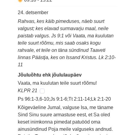
24. detsember
Rahvas, kes käib pimeduses, näeb suurt
valgust; kes elavad surmavarju maal, neile
paistab valgus. Js 9:1 või Vaata, ma kuulutan
teile suurt rõõmu, mis saab osaks kogu
rahvale, et teile on täna sündinud Taaveti
linnas Päästja, kes on Issand Kristus. Lk 2:10-
11
Jõuluõhtu ehk jõululaupäev
Vaata, ma kuulutan teile suurt rõõmu!
KLPR 21
Ps 96:1-3,6-10;Js 9:1-6;Tt 2:11-14;Lk 2:1-20
Kõigeväeline Jumal, valguse Isa, me täname
Sind Sinu suure armastuse eest, et Sa oled
keset inimkonna pimedat patuööd oma
ainusündinud Poja meile valguseks andnud.