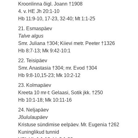
Kroonlinna õigl. Joann †1908
4. v. HE Jh 20:1-10
Hb 11:9-10, 17-23, 32-40; Mt 1:1-25
21. Esmaspäev
Talve algus
Smr. Juliana †304; Kiievi metr. Peeter †1326
Hb 8:7-13; Mk 9:42-10:1
22. Teisipäev
Smr. Anastasia †304; mr. Evod †304
Hb 9:8-10,15-23; Mk 10:2-12
23. Kolmapäev
Kreeta 10 mr-t: Gelaasi, Sotik jkk. †250
Hb 10:1-18; Mk 10:11-16
24. Neljapäev
Jõululaupäev
Kristuse sündimise eelpäev. Mr. Eugenia †262
Kuninglikud tunnid