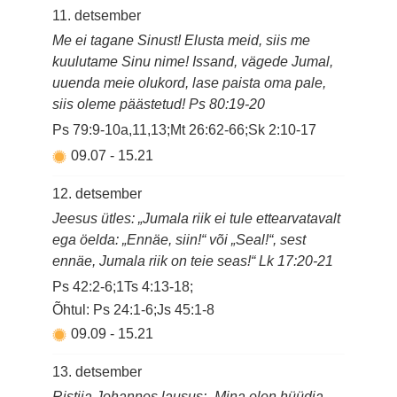
11. detsember
Me ei tagane Sinust! Elusta meid, siis me
kuulutame Sinu nime! Issand, vägede Jumal,
uuenda meie olukord, lase paista oma pale,
siis oleme päästetud! Ps 80:19-20
Ps 79:9-10a,11,13;Mt 26:62-66;Sk 2:10-17
09.07
-
15.21
12. detsember
Jeesus ütles: „Jumala riik ei tule ettearvatavalt
ega öelda: „Ennäe, siin!“ või „Seal!“, sest
ennäe, Jumala riik on teie seas!“ Lk 17:20-21
Ps 42:2-6;1Ts 4:13-18;
Õhtul: Ps 24:1-6;Js 45:1-8
09.09
-
15.21
13. detsember
Ristija Johannes lausus: „Mina olen hüüdja