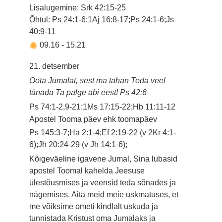
Lisalugemine: Srk 42:15-25
Õhtul: Ps 24:1-6;1Aj 16:8-17;Ps 24:1-6;Js
40:9-11
09.16
-
15.21
21. detsember
Oota Jumalat, sest ma tahan Teda veel
tänada Ta palge abi eest! Ps 42:6
Ps 74:1-2,9-21;1Ms 17:15-22;Hb 11:11-12
Apostel Tooma päev ehk toomapäev
Ps 145:3-7;Ha 2:1-4;Ef 2:19-22 (v 2Kr 4:1-
6);Jh 20:24-29 (v Jh 14:1-6);
Kõigeväeline igavene Jumal, Sina lubasid
apostel Toomal kahelda Jeesuse
ülestõusmises ja veensid teda sõnades ja
nägemises. Aita meid meie uskmatuses, et
me võiksime ometi kindlalt uskuda ja
tunnistada Kristust oma Jumalaks ja