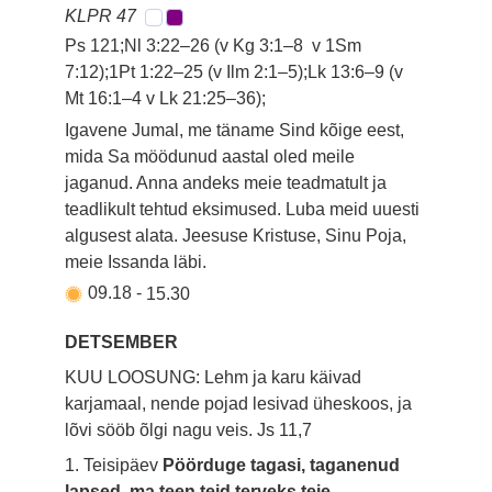
KLPR 47
Ps 121;Nl 3:22–26 (v Kg 3:1–8 v 1Sm
7:12);1Pt 1:22–25 (v Ilm 2:1–5);Lk 13:6–9 (v
Mt 16:1–4 v Lk 21:25–36);
Igavene Jumal, me täname Sind kõige eest,
mida Sa möödunud aastal oled meile
jaganud. Anna andeks meie teadmatult ja
teadlikult tehtud eksimused. Luba meid uuesti
algusest alata. Jeesuse Kristuse, Sinu Poja,
meie Issanda läbi.
09.18
-
15.30
DETSEMBER
KUU LOOSUNG: Lehm ja karu käivad
karjamaal, nende pojad lesivad üheskoos, ja
lõvi sööb õlgi nagu veis.
Js 11,7
1. Teisipäev
Pöörduge tagasi, taganenud
lapsed, ma teen teid terveks teie