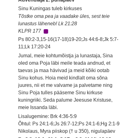
Sinu Kuningas tuleb kirkuses
Tõstke oma pea ja vaadake üles, sest teie
lunastus läheneb! Lk 21:28
KLPR 177
Ps 80:2-3,15-16(17-18)19-20;Js 44:6-8;Jk 5:7-
11;Lk 17:20-24
Jumal, meie kohtumõistja ja lunastaja, Sina
oled oma Poja läbi meile teada andnud, et
taevas ja maa hävivad ja meid kõiki ootab
Sinu kohus. Hoia meid kindlalt oma sõna
juures, nii et me valvame ja palvetame ning
Sinu Poja tulles pääseme Sinu kirkuse
kuningriiki. Seda palume Jeesuse Kristuse,
meie Issanda läbi.
Lisalugemine: Brk 4:36-5:9
Õhtul: Ps 24:1-6;Js 26:7-12;Ps 24:1-6;Hg 2:1-9
Nikolaus, Myra piiskop († u 350), nigulapäev