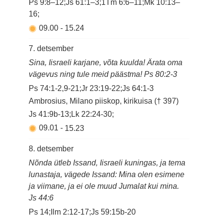
Ps 9:8–12;Js 61:1–3;1Tm 6:6–11;Mk 10:13–
16;
09.00
-
15.24
7. detsember
Sina, Iisraeli karjane, võta kuulda! Ärata oma
vägevus ning tule meid päästma! Ps 80:2-3
Ps 74:1-2,9-21;Jr 23:19-22;Js 64:1-3
Ambrosius, Milano piiskop, kirikuisa († 397)
Js 41:9b-13;Lk 22:24-30;
09.01
-
15.23
8. detsember
Nõnda ütleb Issand, Iisraeli kuningas, ja tema
lunastaja, vägede Issand: Mina olen esimene
ja viimane, ja ei ole muud Jumalat kui mina.
Js 44:6
Ps 14;Ilm 2:12-17;Js 59:15b-20