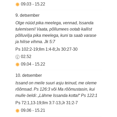
09.03
-
15.22
9. detsember
Olge nüüd pika meelega, vennad, Issanda
tulemiseni! Vaata, põllumees ootab kallist
põlluvilja pika meelega, kuni ta saab varase
ja hilise vihma. Jk 5:7
Ps 102:2-19;Ilm 1:4-8;Js 30:27-30
02.52
09.04
-
15.22
10. detsember
Issand on meile suuri asju teinud, me oleme
rõõmsad. Ps 126:3 või Ma rõõmustasin, kui
mulle öeldi: „Lähme Issanda kotta!“ Ps 122:1
Ps 72:1,13-19;Ilm 3:7-13;Jr 31:2-7
09.06
-
15.21