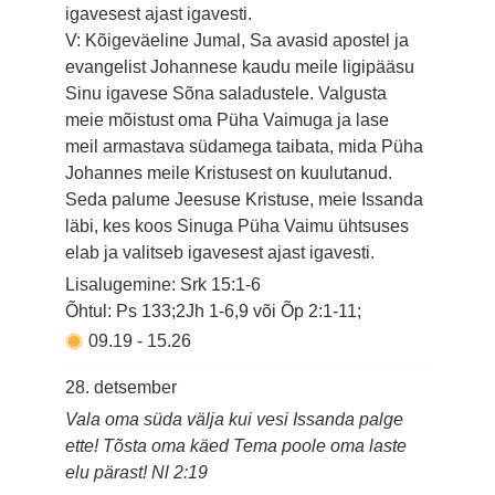
igavesest ajast igavesti.
V: Kõigeväeline Jumal, Sa avasid apostel ja
evangelist Johannese kaudu meile ligipääsu
Sinu igavese Sõna saladustele. Valgusta
meie mõistust oma Püha Vaimuga ja lase
meil armastava südamega taibata, mida Püha
Johannes meile Kristusest on kuulutanud.
Seda palume Jeesuse Kristuse, meie Issanda
läbi, kes koos Sinuga Püha Vaimu ühtsuses
elab ja valitseb igavesest ajast igavesti.
Lisalugemine: Srk 15:1-6
Õhtul: Ps 133;2Jh 1-6,9 või Õp 2:1-11;
09.19
-
15.26
28. detsember
Vala oma süda välja kui vesi Issanda palge
ette! Tõsta oma käed Tema poole oma laste
elu pärast! Nl 2:19