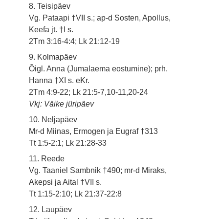
8. Teisipäev
Vg. Pataapi †VII s.; ap-d Sosten, Apollus,
Keefa jt. †I s.
2Tm 3:16-4:4; Lk 21:12-19
9. Kolmapäev
Õigl. Anna (Jumalaema eostumine); prh.
Hanna †XI s. eKr.
2Tm 4:9-22; Lk 21:5-7,10-11,20-24
Vkj: Väike jüripäev
10. Neljapäev
Mr-d Miinas, Ermogen ja Eugraf †313
Tt 1:5-2:1; Lk 21:28-33
11. Reede
Vg. Taaniel Sambnik †490; mr-d Miraks,
Akepsi ja Aital †VII s.
Tt 1:15-2:10; Lk 21:37-22:8
12. Laupäev