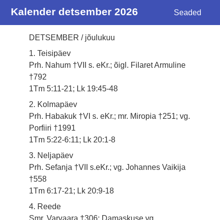
Kalender detsember 2026
Seaded
DETSEMBER / jõulukuu
1. Teisipäev
Prh. Nahum †VII s. eKr.; õigl. Filaret Armuline
†792
1Tm 5:11-21; Lk 19:45-48
2. Kolmapäev
Prh. Habakuk †VI s. eKr.; mr. Miropia †251; vg.
Porfiiri †1991
1Tm 5:22-6:11; Lk 20:1-8
3. Neljapäev
Prh. Sefanja †VII s.eKr.; vg. Johannes Vaikija
†558
1Tm 6:17-21; Lk 20:9-18
4. Reede
Smr. Varvaara †306; Damaskuse vg.