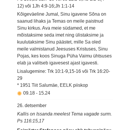
12) või 1Jh 4:9-16;Jh 1:1-14
Kõigeväeline Jumal, Sinu igavene Sõna on
saanud lihaks ja Temas on meile paistnud
Sinu kirkus. Ava meie südamed, et me
mõistaksime seda imet ning ülistaksime ja
kuulutaksime Sinu päästet, mille Sa oled
meile valmistanud Jeesuses Kristuses, Sinu
Pojas, kes koos Sinuga Püha Vaimu ühtsuses
elab ja valitseb igavesest ajast igavesti.
Lisalugemine: Trk 10:1-9,15-16 või Trk 16:20-
29
* 1951 Tiit Salumäe, EELK piiskop
09.18
-
15.24
26. detsember
Kallis on Issanda meelest Tema vagade surm.
Ps 116:15,17