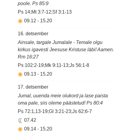
poole. Ps 85:9
Ps 14;Mt 3:7-12;Sf 3:1-13
09.12
-
15.20
16. detsember
Ainsale, targale Jumalale - Temale olgu
kirkus igavesti Jeesuse Kristuse läbi! Aamen.
Rm 16:27
Ps 102:2-19;Mk 9:11-13;Js 56:1-8
09.13
-
15.20
17. detsember
Jumal, uuenda meie olukord ja lase paista
oma pale, siis oleme päästetud! Ps 80:4
Ps 72:1,13-19;Gl 3:21-23;Js 62:6-7
07.42
09.14
-
15.20