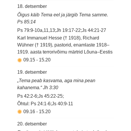
18. detsember
Õigus käib Tema eel ja järgib Tema samme.
Ps 85:14
Ps 79:9-10a,11,13;Jh 19:17-22;Js 44:21-27
Karl Immanuel Hesse († 1918), Richard
Wühner († 1919), pastorid, enamlaste 1918–
1919. aasta terrorivõimu märtrid Lõuna–Eestis
09.15
-
15.20
19. detsember
„Tema peab kasvama, aga mina pean
kahanema.“ Jh 3:30
Ps 42:2-6;Js 45:22-25;
Õhtul: Ps 24:1-6;Js 40:9-11
09.16
-
15.20
20. detsember