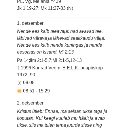
PL. Vg. Melania †439
Jk 1:19-27; Mk 11:27-33 (N)
1. detsember
Nende ees käib teeavaja: nad avavad tee,
läbivad värava ja lähevad sealtkaudu välja.
Nende ees käib nende kuningas ja nende
eesotsas on Issand. Mi 2:13
Ps 14;Ilm 2:1-5,7;Mi 2:1-5,12-13
† 1996 Konrad Veem, E.E.L.K. peapiiskop
1972–90
08.08
08.51
-
15.29
2. detsember
Kristus ütleb: Ennäe, ma seisan ukse taga ja
koputan. Kui keegi kuuleb mu häält ja avab
ukse, siis ma tulen tema juurde sisse ning