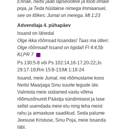
Ennäe, neitsi jääb lapseootele ja toob ilmale
poja, ja Teda hüütakse nimega Immaanuel,
see on tõlkes: Jumal on meiega. Mt 1:23
Advendiaja 4. pühapäev
Issand on lähedal
Olge ikka rõõmsad Issandas! Taas ma ütlen:
Olge rõõmsad! Issand on ligidal! Fl 4:4,5b
KLPR 7
Ps 130:5-8 või Ps 102:14,16-17,20-22;Js
29:17-19;Rm 15:8-13;Mt 1:18-24
Issand, meie Jumal, me rõõmustame koos
Neitsi Maarjaga Sinu suurte tegude üle.
Valmista meie südamed vastu võtma
rõõmusõnumit Päästja sündimisest ja lase
sellel uuendada meie elu ning teha meist
rahu ja armastuse saadikud. Seda palume
Jeesuse Kristuse, Sinu Poja, meie Issanda
läbi.