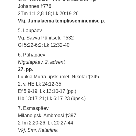
Johannes †776
2Tm 1:1-2,8-18; Lk 20:19-26
Vkj. Jumalaema templisseminemise p.
5. Laupäev
Vg. Savva Pühitsetu †532
Gl 5:22-6:2; Lk 12:32-40
6. Pühapäev
Nigulapäev, 2. advent
27. pp.
Lüükia Mürra üpsk. imet. Nikolai †345
2. v. HE Lk 24:12-35
Ef 5:9-19; Lk 13:10-17 (pp.)
Hb 13:17-21; Lk 6:17-23 (üpsk.)
7. Esmaspäev
Milano psk. Ambroosi †397
2Tm 2:20-26; Lk 20:27-44
Vkj. Smr. Katariina