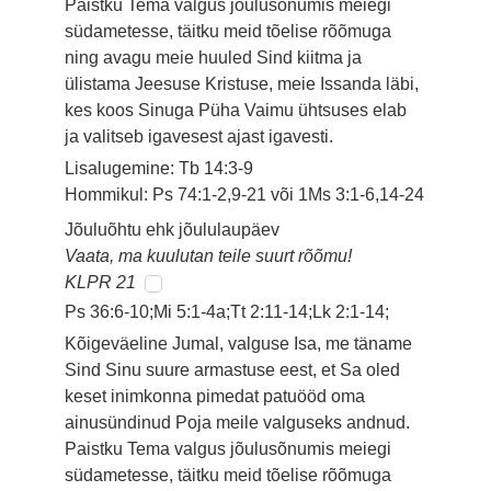
Paistku Tema valgus jõulusõnumis meiegi
südametesse, täitku meid tõelise rõõmuga
ning avagu meie huuled Sind kiitma ja
ülistama Jeesuse Kristuse, meie Issanda läbi,
kes koos Sinuga Püha Vaimu ühtsuses elab
ja valitseb igavesest ajast igavesti.
Lisalugemine: Tb 14:3-9
Hommikul: Ps 74:1-2,9-21 või 1Ms 3:1-6,14-24
Jõuluõhtu ehk jõululaupäev
Vaata, ma kuulutan teile suurt rõõmu!
KLPR 21
Ps 36:6-10;Mi 5:1-4a;Tt 2:11-14;Lk 2:1-14;
Kõigeväeline Jumal, valguse Isa, me täname
Sind Sinu suure armastuse eest, et Sa oled
keset inimkonna pimedat patuööd oma
ainusündinud Poja meile valguseks andnud.
Paistku Tema valgus jõulusõnumis meiegi
südametesse, täitku meid tõelise rõõmuga