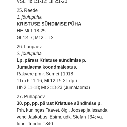
VSL Hb 1:1-12; Lk 2:1-20
25. Reede
1. jõulupüha
KRISTUSE SÜNDIMISE PÜHA
HE Mt 1:18-25
Gl 4:4-7; Mt 2:1-12
26. Laupäev
2. jõulupüha
Lp. pärast Kristuse sündimise p.
Jumalaema koondmälestus.
Rakvere prmr. Sergei †1918
1Tm 6:11-16; Mt 12:15-21 (lp.)
Hb 2:11-18; Mt 2:13-23 (Jumalaema)
27. Pühapäev
30. pp, pp. pärast Kristuse sündimise p.
Prh. kuningas Taavet, õigl. Joosep ja Issanda
vend Jaakobus. Esimr. üdk. Stefan †34; vg.
tunn. Teodor †840