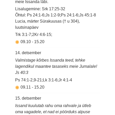
meie Issanda läbi.
Lisalugemine: Srk 17:25-32
Õhtul: Ps 24:1-6;Js 1:2-9;Ps 24:1-6;Js 45:1-8
Lucia, märter Sürakuusas († u 304),
luutsinapäev
Trk 3:1-7;2Kr 4:6-15;
09.10
-
15.20
14. detsember
Valmistage kõrbes Issanda teed, tehke
lagendikul maantee tasaseks meie Jumalale!
Js 40:3
Ps 74:1-2,9-21;Lk 3:1-6;Jr 4:1-4
09.11
-
15.20
15. detsember
Issand kuulutab rahu oma rahvale ja ütleb
oma vagadele, et nad ei pöörduks alpuse