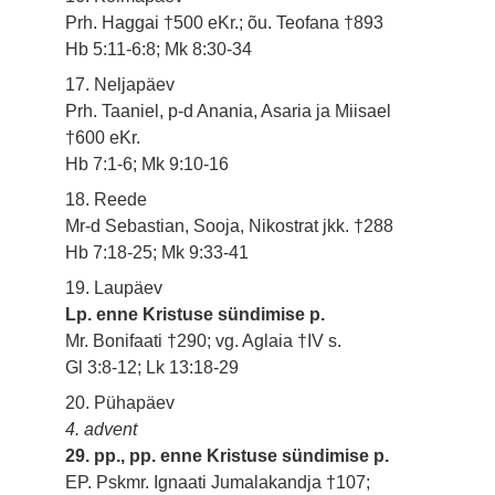
Prh. Haggai †500 eKr.; õu. Teofana †893
Hb 5:11-6:8; Mk 8:30-34
17. Neljapäev
Prh. Taaniel, p-d Anania, Asaria ja Miisael
†600 eKr.
Hb 7:1-6; Mk 9:10-16
18. Reede
Mr-d Sebastian, Sooja, Nikostrat jkk. †288
Hb 7:18-25; Mk 9:33-41
19. Laupäev
Lp. enne Kristuse sündimise p.
Mr. Bonifaati †290; vg. Aglaia †IV s.
Gl 3:8-12; Lk 13:18-29
20. Pühapäev
4. advent
29. pp., pp. enne Kristuse sündimise p.
EP. Pskmr. Ignaati Jumalakandja †107;