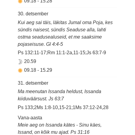
09.18
-
15.28
30. detsember
Kui aeg sai täis, läkitas Jumal oma Poja, kes
sündis naisest, sündis Seaduse alla, lahti
ostma seadusealuseid, et me saaksime
pojaseisuse. Gl 4:4-5
Ps 132:11-17;Rm 11:1-2a,11-15;Js 63:7-9
20.59
09.18
-
15.29
31. detsember
Ma meenutan Issanda heldust, Issanda
kiiduväärsust. Js 63:7
Ps 133;2Ms 1:8-10,15-21;1Ms 37:12-24,28
Vana-aasta
Meie aeg on Issanda kätes - Sinu käes,
Issand, on kõik mu ajad. Ps 31:16