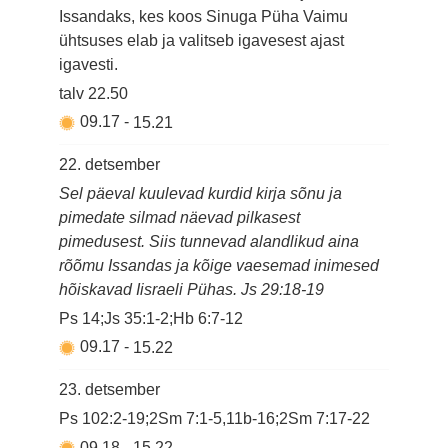
Issandaks, kes koos Sinuga Püha Vaimu
ühtsuses elab ja valitseb igavesest ajast
igavesti.
talv
22.50
09.17
-
15.21
22. detsember
Sel päeval kuulevad kurdid kirja sõnu ja
pimedate silmad näevad pilkasest
pimedusest. Siis tunnevad alandlikud aina
rõõmu Issandas ja kõige vaesemad inimesed
hõiskavad Iisraeli Pühas. Js 29:18-19
Ps 14;Js 35:1-2;Hb 6:7-12
09.17
-
15.22
23. detsember
Ps 102:2-19;2Sm 7:1-5,11b-16;2Sm 7:17-22
09.18
-
15.22