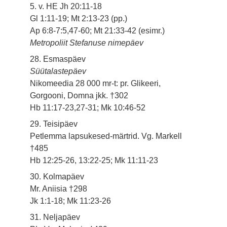
5. v. HE Jh 20:11-18
Gl 1:11-19; Mt 2:13-23 (pp.)
Ap 6:8-7:5,47-60; Mt 21:33-42 (esimr.)
Metropoliit Stefanuse nimepäev
28. Esmaspäev
Süütalastepäev
Nikomeedia 28 000 mr-t: pr. Glikeeri,
Gorgooni, Domna jkk. †302
Hb 11:17-23,27-31; Mk 10:46-52
29. Teisipäev
Petlemma lapsukesed-märtrid. Vg. Markell
†485
Hb 12:25-26, 13:22-25; Mk 11:11-23
30. Kolmapäev
Mr. Aniisia †298
Jk 1:1-18; Mk 11:23-26
31. Neljapäev