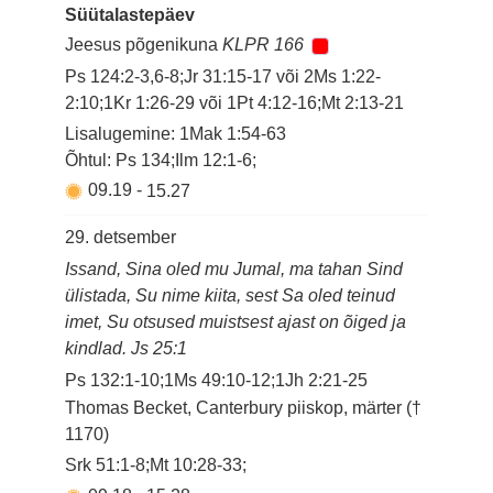
Süütalastepäev
Jeesus põgenikuna
KLPR 166
Ps 124:2-3,6-8;Jr 31:15-17 või 2Ms 1:22-
2:10;1Kr 1:26-29 või 1Pt 4:12-16;Mt 2:13-21
Lisalugemine: 1Mak 1:54-63
Õhtul: Ps 134;Ilm 12:1-6;
09.19
-
15.27
29. detsember
Issand, Sina oled mu Jumal, ma tahan Sind
ülistada, Su nime kiita, sest Sa oled teinud
imet, Su otsused muistsest ajast on õiged ja
kindlad. Js 25:1
Ps 132:1-10;1Ms 49:10-12;1Jh 2:21-25
Thomas Becket, Canterbury piiskop, märter (†
1170)
Srk 51:1-8;Mt 10:28-33;