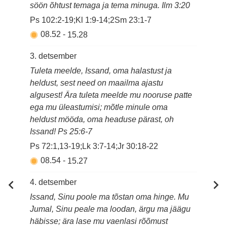
söön õhtust temaga ja tema minuga. Ilm 3:20
Ps 102:2-19;Kl 1:9-14;2Sm 23:1-7
08.52
-
15.28
3. detsember
Tuleta meelde, Issand, oma halastust ja
heldust, sest need on maailma ajastu
algusest! Ära tuleta meelde mu nooruse patte
ega mu üleastumisi; mõtle minule oma
heldust mööda, oma headuse pärast, oh
Issand! Ps 25:6-7
Ps 72:1,13-19;Lk 3:7-14;Jr 30:18-22
08.54
-
15.27
4. detsember
Issand, Sinu poole ma tõstan oma hinge. Mu
Jumal, Sinu peale ma loodan, ärgu ma jäägu
häbisse; ära lase mu vaenlasi rõõmust