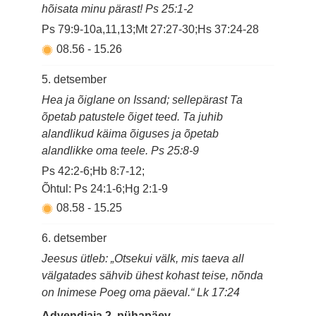
hõisata minu pärast! Ps 25:1-2
Ps 79:9-10a,11,13;Mt 27:27-30;Hs 37:24-28
08.56
-
15.26
5. detsember
Hea ja õiglane on Issand; sellepärast Ta
õpetab patustele õiget teed. Ta juhib
alandlikud käima õiguses ja õpetab
alandlikke oma teele. Ps 25:8-9
Ps 42:2-6;Hb 8:7-12;
Õhtul: Ps 24:1-6;Hg 2:1-9
08.58
-
15.25
6. detsember
Jeesus ütleb: „Otsekui välk, mis taeva all
välgatades sähvib ühest kohast teise, nõnda
on Inimese Poeg oma päeval.“ Lk 17:24
Advendiaja 2. pühapäev