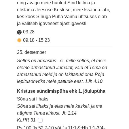
ning avagu meie huuled Sind kiitma ja
ülistama Jeesuse Kristuse, meie Issanda läbi,
kes koos Sinuga Püha Vaimu ühtsuses elab
ja valitseb igavesest ajast igavesti.
03.28
09.18
-
15.23
25. detsember
Selles on armastus - ei, mitte selles, et meie
oleme armastanud Jumalat, vaid et Tema on
armastanud meid ja on läkitanud oma Poja
lepitusohvriks meie pattude eest. 1Jh 4:10
Kristuse sündimispüha ehk 1. jõulupüha
Sõna sai lihaks
Sõna sai lihaks ja elas meie keskel, ja me
nägime Tema kirkust. Jh 1:14
KLPR 31
Ps 100;Js 52:7-10 või Js 11:1-9;Hb 1:1-3(4-