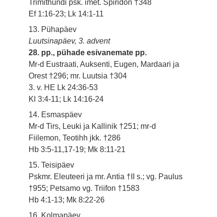
Trimithundi psk. imet. Spiridon †348
Ef 1:16-23; Lk 14:1-11
13. Pühapäev
Luutsinapäev, 3. advent
28. pp., pühade esivanemate pp.
Mr-d Eustraati, Auksenti, Eugen, Mardaari ja
Orest †296; mr. Luutsia †304
3. v. HE Lk 24:36-53
Kl 3:4-11; Lk 14:16-24
14. Esmaspäev
Mr-d Tirs, Leuki ja Kallinik †251; mr-d
Fiilemon, Teotihh jkk. †286
Hb 3:5-11,17-19; Mk 8:11-21
15. Teisipäev
Pskmr. Eleuteeri ja mr. Antia †II s.; vg. Paulus
†955; Petsamo vg. Triifon †1583
Hb 4:1-13; Mk 8:22-26
16. Kolmapäev