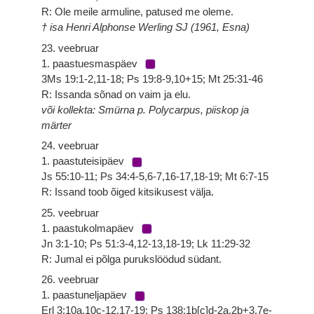
R: Ole meile armuline, patused me oleme.
† isa Henri Alphonse Werling SJ (1961, Esna)
23. veebruar
1. paastuesmaspäev
3Ms 19:1-2,11-18; Ps 19:8-9,10+15; Mt 25:31-46
R: Issanda sõnad on vaim ja elu.
või kollekta: Smürna p. Polycarpus, piiskop ja
märter
24. veebruar
1. paastuteisipäev
Js 55:10-11; Ps 34:4-5,6-7,16-17,18-19; Mt 6:7-15
R: Issand toob õiged kitsikusest välja.
25. veebruar
1. paastukolmapäev
Jn 3:1-10; Ps 51:3-4,12-13,18-19; Lk 11:29-32
R: Jumal ei põlga purukslöödud südant.
26. veebruar
1. paastuneljapäev
Erl 3:10a,10c-12,17-19; Ps 138:1b[c]d-2a,2b+3,7e-