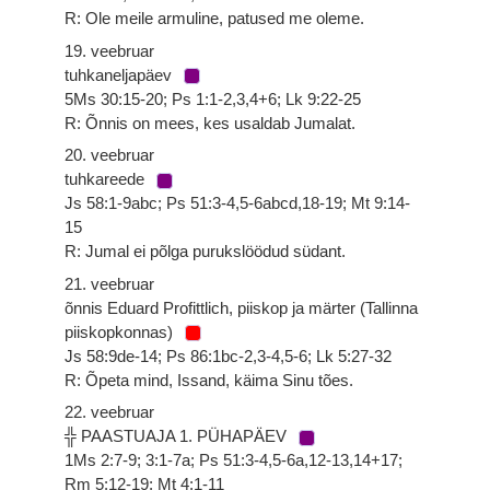
R: Ole meile armuline, patused me oleme.
19. veebruar
tuhkaneljapäev
5Ms 30:15-20; Ps 1:1-2,3,4+6; Lk 9:22-25
R: Õnnis on mees, kes usaldab Jumalat.
20. veebruar
tuhkareede
Js 58:1-9abc; Ps 51:3-4,5-6abcd,18-19; Mt 9:14-
15
R: Jumal ei põlga purukslöödud südant.
21. veebruar
õnnis Eduard Profittlich, piiskop ja märter (Tallinna
piiskopkonnas)
Js 58:9de-14; Ps 86:1bc-2,3-4,5-6; Lk 5:27-32
R: Õpeta mind, Issand, käima Sinu tões.
22. veebruar
╬ PAASTUAJA 1. PÜHAPÄEV
1Ms 2:7-9; 3:1-7a; Ps 51:3-4,5-6a,12-13,14+17;
Rm 5:12-19; Mt 4:1-11