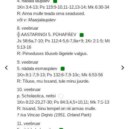
4. nädala laupäev
1Kn 3:4-13; Ps 119:9-10,11-12,13-14; Mk 6:30-34
R: Anna mulle teada oma seadused.
või v: Maarjalaupäev
8. veebruar
╬ AASTARINGI 5. PÜHAPÄEV
Js 58:6a,7-10; Ps 112:4-5,6-7,8a+9; 1Kr 2:1-5; Mt
5:13-16
R: Pimeduses tõuseb õigetele valgus.
9. veebruar
5. nädala esmaspäev
1Kn 8:1-7,9-13; Ps 132:6-7,9-10c; Mk 6:53-56
R: Tõuse, mu Issand, tule minu juurde.
10. veebruar
p. Scholastica, neitsi
1Kn 8:22-23,27-30; Ps 84:3,4,5+10,11; Mk 7:1-13
R: Issand, Sinu tempel on nii armas mulle.
† isa Vincas Dejnis (1951, Orland Park)
11. veebruar