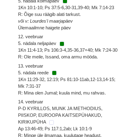
5. nädala kolmapäev
1Kn 10:1-10; Ps 37:5-6,30-31,39-40; Mk 7:14-23
R: Õige suu räägib alati tarkust.
või v: Lourdes’i maarjapäev
Ülemaailmne haigete päev
12. veebruar
5. nädala neljapäev
1Kn 11:4-13; Ps 106:3-4,35-36,37+40; Mk 7:24-30
R: Ole meile, Issand, oma armu mööda.
13. veebruar
5. nädala reede
1Kn 11:29-32, 12:19; Ps 81:10-11ab,12-13,14-15;
Mk 7:31-37
R: Mina olen Jumal; kuula mind, mu rahvas.
14. veebruar
P-D KYRILLOS, MUNK JA METHODIUS,
PIISKOP, EUROOPA KAITSEPÜHAKUD,
KIRIKUPÜHA
Ap 13:46-49; Ps 117:1,2ab; Lk 10:1-9
R: Minge üle ilmamaa, kuulutage headust.