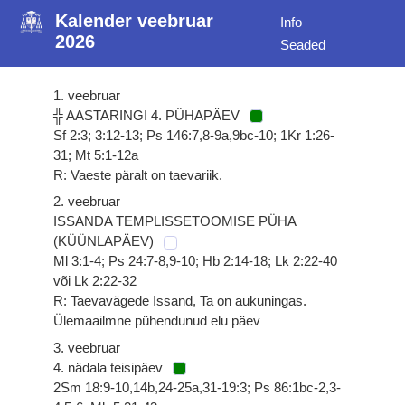
Kalender veebruar
Info
2026
Seaded
1. veebruar
╬ AASTARINGI 4. PÜHAPÄEV
Sf 2:3; 3:12-13; Ps 146:7,8-9a,9bc-10; 1Kr 1:26-
31; Mt 5:1-12a
R: Vaeste päralt on taevariik.
2. veebruar
ISSANDA TEMPLISSETOOMISE PÜHA
(KÜÜNLAPÄEV)
Ml 3:1-4; Ps 24:7-8,9-10; Hb 2:14-18; Lk 2:22-40
või Lk 2:22-32
R: Taevavägede Issand, Ta on aukuningas.
Ülemaailmne pühendunud elu päev
3. veebruar
4. nädala teisipäev
2Sm 18:9-10,14b,24-25a,31-19:3; Ps 86:1bc-2,3-