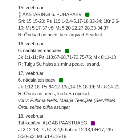
15. veebruar
╬ AASTARINGI 6. PÜHAPÄEV
Srk 15:15-20; Ps 119:1-2,4-5,17-18,33-34; 1Kr 2:6-
10; Mt 5:17-37 või Mt 5:20-22,27-28,33-34,37
R: Õndsad on need, kes järgivad Seadust.
16. veebruar
6. nädala esmaspäev
Jk 1:1-11; Ps 119:67-68,71-72,75-76; Mk 8:11-13
R: Tulgu Su halastus minu peale, Issand.
17. veebruar
6. nädala teisipäev
Jk 1:12-18; Ps 94:12-13a,14-15,18-19; Mk 8:14-21
R: Õnnis on mees, keda Sa õpetad.
või v: Pühima Neitsi Maarja Teenijate (Serviitide)
Ordu seitse püha asutajat
18. veebruar
Tuhkapäev: ALGAB PAASTUAEG
Jl 2:12-18; Ps 51:3-4,5-6abcd,12-13,14+17; 2Kr
5:20-6:2; Mt 6:1-6,16-18