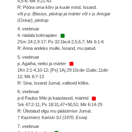
4,5-6; Mk 5:21-43
R: Pööra oma kõrv ja kuule mind, Issand.
või p p. Blasius, piiskop ja märter või v p. Ansgar
(Oskar), piiskop
4. veebruar
4. nädala kolmapäev
2Sm 24:2,9-17; Ps 32:1bcd-2,5,6,7; Mk 6:1-6
R: Anna andeks mulle, Issand, mu patud.
5. veebruar
p. Agatha, neitsi ja märter
1Kn 2:1-4,10-12; [Ps] 1Aj 29:10cde-11abc,11de-
12; Mk 6:7-13
R: Sina, Issand Jumal, valitsed kõike.
6. veebruar
p-d Paulus Miki ja kaaslased, märtrid
Srk 47:2-11; Ps 18:31,47+50,51; Mk 6:14-29
R: Ülistatud olgu mu päästmise Jumal.
† Kazimierz Kański SJ (1970, Esna)
7. veebruar