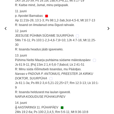
1Kn 18:20-39; Ps 16:1bc 2ab,4,5+8,11; Mt 5:17-19
R: Kaitse mind, Jumal, minu pelgupaik.
11. juuni
p. Apostel Barnabas
Ap 11:21b-26; 13:1-3; Ps 98:1,2-3ab,3cd-4,5-6; Mt 10:7-13
R: Issand on ilmutanud oma õigust rahvale.
12. juuni
JEESUSE PÜHIMA SÜDAME SUURPÜHA
5Ms 7:6-11; Ps 103:1-2,3-4,6-7,8+10; 1Jh 4:7-16; Mt 11:25-
30
R: Issanda headus jääb igaveseks.
13. juuni
Pühima Neitsi Maarja puhtaima südame mälestuspäev
Js 61:9-11; [Ps] 1Sm 2:1,4-5,6-7,8abcd; Lk 2:41-51
R: Minu süda rõõmutseb Issandas, mu Päästjas.
Narvas v PADOVA P. ANTONIUS, PREESTER JA KIRIKU
DOKTOR, SUURPÜHA
Js 61:1-3a; Ps 89:2-3,4-5,21-22,25+27; Rm 12:3-13; Lk 10:1-
9
R: Issanda heldusest ma laulan igavesti.
NARVA KOGUDUSE PÜHAKUPÄEV
14. juuni
╬ AASTARINGI 11. PÜHAPÄEV
2Ms 19:2-6a; Ps 100:2,3,4,5; Rm 5:6-11; Mt 9:36-10:8