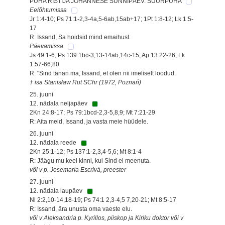
PÜHA RISTIJA JOHANNESE SÜNNIPÄEV. SUURPÜHA
Eelõhtumissa
Jr 1:4-10; Ps 71:1-2,3-4a,5-6ab,15ab+17; 1Pt 1:8-12; Lk 1:5-
17
R: Issand, Sa hoidsid mind emaihust.
Päevamissa
Js 49:1-6; Ps 139:1bc-3,13-14ab,14c-15; Ap 13:22-26; Lk
1:57-66,80
R: "Sind tänan ma, Issand, et olen nii imeliselt loodud.
† isa Stanisław Rut SChr (1972, Poznań)
25. juuni
12. nädala neljapäev
2Kn 24:8-17; Ps 79:1bcd-2,3-5,8,9; Mt 7:21-29
R: Aita meid, Issand, ja vasta meie hüüdele.
26. juuni
12. nädala reede
2Kn 25:1-12; Ps 137:1-2,3,4-5,6; Mt 8:1-4
R: Jäägu mu keel kinni, kui Sind ei meenuta.
või v p. Josemaría Escrivá, preester
27. juuni
12. nädala laupäev
Nl 2:2,10-14,18-19; Ps 74:1 2,3-4,5 7,20-21; Mt 8:5-17
R: Issand, ära unusta oma vaeste elu.
või v Aleksandria p. Kyrillos, piiskop ja Kiriku doktor või v