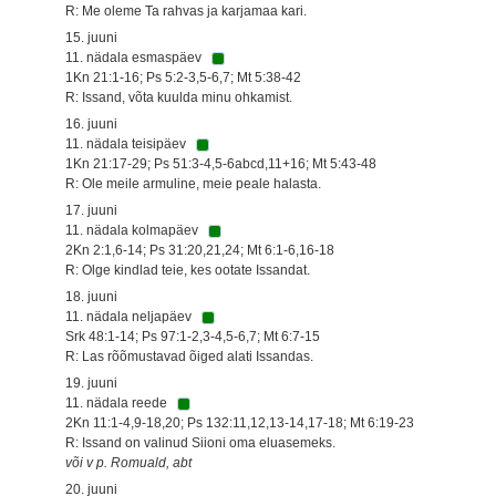
R: Me oleme Ta rahvas ja karjamaa kari.
15. juuni
11. nädala esmaspäev
1Kn 21:1-16; Ps 5:2-3,5-6,7; Mt 5:38-42
R: Issand, võta kuulda minu ohkamist.
16. juuni
11. nädala teisipäev
1Kn 21:17-29; Ps 51:3-4,5-6abcd,11+16; Mt 5:43-48
R: Ole meile armuline, meie peale halasta.
17. juuni
11. nädala kolmapäev
2Kn 2:1,6-14; Ps 31:20,21,24; Mt 6:1-6,16-18
R: Olge kindlad teie, kes ootate Issandat.
18. juuni
11. nädala neljapäev
Srk 48:1-14; Ps 97:1-2,3-4,5-6,7; Mt 6:7-15
R: Las rõõmustavad õiged alati Issandas.
19. juuni
11. nädala reede
2Kn 11:1-4,9-18,20; Ps 132:11,12,13-14,17-18; Mt 6:19-23
R: Issand on valinud Siioni oma eluasemeks.
või v p. Romuald, abt
20. juuni