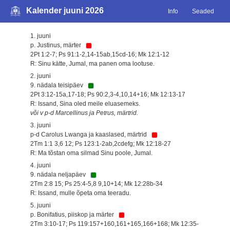
Kalender juuni 2026
Info
Seaded
1. juuni
p. Justinus, märter
2Pt 1:2-7; Ps 91:1-2,14-15ab,15cd-16; Mk 12:1-12
R: Sinu kätte, Jumal, ma panen oma lootuse.
2. juuni
9. nädala teisipäev
2Pt 3:12-15a,17-18; Ps 90:2,3-4,10,14+16; Mk 12:13-17
R: Issand, Sina oled meile eluasemeks.
või v p-d Marcellinus ja Petrus, märtrid.
3. juuni
p-d Carolus Lwanga ja kaaslased, märtrid
2Tm 1:1 3,6 12; Ps 123:1-2ab,2cdefg; Mk 12:18-27
R: Ma tõstan oma silmad Sinu poole, Jumal.
4. juuni
9. nädala neljapäev
2Tm 2:8 15; Ps 25:4-5,8 9,10+14; Mk 12:28b-34
R: Issand, mulle õpeta oma teeradu.
5. juuni
p. Bonifatius, piiskop ja märter
2Tm 3:10-17; Ps 119:157+160,161+165,166+168; Mk 12:35-