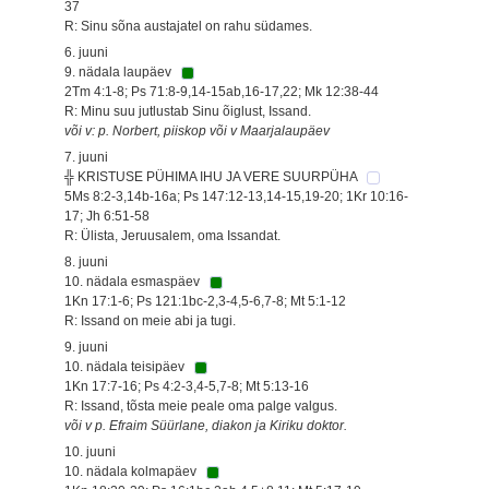
37
R: Sinu sõna austajatel on rahu südames.
6. juuni
9. nädala laupäev
2Tm 4:1-8; Ps 71:8-9,14-15ab,16-17,22; Mk 12:38-44
R: Minu suu jutlustab Sinu õiglust, Issand.
või v: p. Norbert, piiskop või v Maarjalaupäev
7. juuni
╬ KRISTUSE PÜHIMA IHU JA VERE SUURPÜHA
5Ms 8:2-3,14b-16a; Ps 147:12-13,14-15,19-20; 1Kr 10:16-
17; Jh 6:51-58
R: Ülista, Jeruusalem, oma Issandat.
8. juuni
10. nädala esmaspäev
1Kn 17:1-6; Ps 121:1bc-2,3-4,5-6,7-8; Mt 5:1-12
R: Issand on meie abi ja tugi.
9. juuni
10. nädala teisipäev
1Kn 17:7-16; Ps 4:2-3,4-5,7-8; Mt 5:13-16
R: Issand, tõsta meie peale oma palge valgus.
või v p. Efraim Süürlane, diakon ja Kiriku doktor.
10. juuni
10. nädala kolmapäev