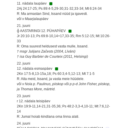
11. nädala laupäev
2Aj 24:17-25; Ps 89:4-5,29-30,31-32,33-34; Mt 6:24-34
R: Ma armastan Sind, Issand nüüd ja igavesti.
või v Maarjalaupäev
21. juuni
╬ AASTARINGI 12. PÜHAPÄEV
Jr 20:10-13; Ps 69:8-10,14+17,33-35; Rm 5:12-15; Mt 10:26-
33
R: Oma suurest heldusest vasta mulle, Issand.
† msgr Julijans Začests (2004, Līvāni)
† isa Guy Barbier de Courteix (2011, Helsingi)
22. juuni
12. nädala esmaspäev
2Kn 17:5-8,13-15a,18; Ps 60:3,4-5,12-13; Mt 7:1-5
R: Aita meid, Issand, ja vasta meie hüüdele.
või v Nola p. Paulinus, piiskop või p p-d John Fisher, piiskop,
ja Thomas More, märtrid.
23. juuni
r 12. nädala teisipäev
2Kn 19:9-11,14-21,31-35,36; Ps 48:2-3,3-4,10-11; Mt 7:6,12-
14
R: Jumal hoiab kindlana oma linna alati.
24. juuni