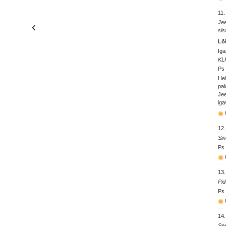
11.
Jee
sis
Lõ
Iga
KL
Ps 
Hel
pal
Jee
iga
12.
Sin
Ps
13.
Pid
Ps 
14.
See