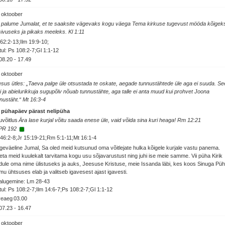
 oktoober
palume Jumalat, et te saaksite vägevaks kogu väega Tema kirkuse tugevust mööda kõigek
ivuseks ja pikaks meeleks. Kl 1:11
62:2-13;Ilm 19:9-10;
ul: Ps 108:2-7;Gl 1:1-12
08.20
-
17.49
 oktoober
sus ütles: „Taeva palge üle otsustada te oskate, aegade tunnustähtede üle aga ei suuda. Se
i ja abielurikkuja sugupõlv nõuab tunnustähte, aga talle ei anta muud kui prohvet Joona
nustäht.“ Mt 16:3-4
. pühapäev pärast nelipüha
võitlus
Ära lase kurjal võitu saada enese üle, vaid võida sina kuri heaga! Rm 12:21
PR 192
46:2-8;Jr 15:19-21;Rm 5:1-11;Mt 16:1-4
geväeline Jumal, Sa oled meid kutsunud oma võitlejate hulka kõigele kurjale vastu panema.
ta meid kuulekalt tarvitama kogu usu sõjavarustust ning juhi ise meie samme. Vii püha Kirik
dule oma nime ülistuseks ja auks, Jeesuse Kristuse, meie Issanda läbi, kes koos Sinuga Pü
mu ühtsuses elab ja valitseb igavesest ajast igavesti.
alugemine: Lm 28-43
ul: Ps 108:2-7;Ilm 14:6-7;Ps 108:2-7;Gl 1:1-12
veaeg
03.00
07.23
-
16.47
 oktoober