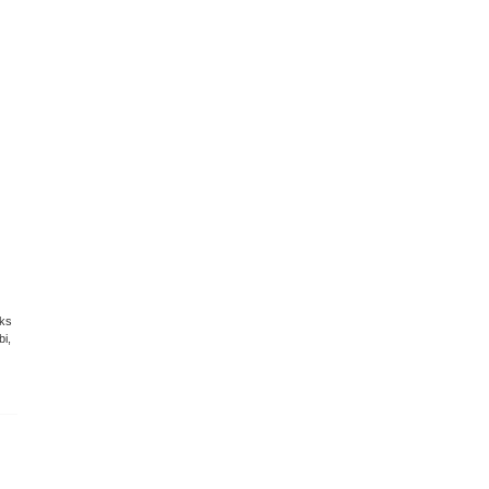
eks
i,