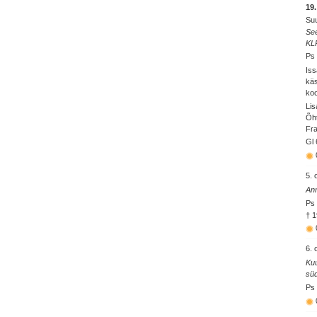
19
Su
See
KL
Ps 
Iss
käs
koo
Lis
Õht
Fra
Gl 
5. 
Ann
Ps 
† 1
6. 
Kuu
süd
Ps 