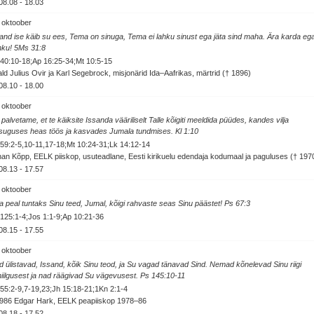
08.08
-
18.03
 oktoober
and ise käib su ees, Tema on sinuga, Tema ei lahku sinust ega jäta sind maha. Ära karda eg
hku! 5Ms 31:8
40:10-18;Ap 16:25-34;Mt 10:5-15
ld Julius Ovir ja Karl Segebrock, misjonärid Ida–Aafrikas, märtrid († 1896)
08.10
-
18.00
 oktoober
palvetame, et te käiksite Issanda vääriliselt Talle kõigiti meeldida püüdes, kandes vilja
suguses heas töös ja kasvades Jumala tundmises. Kl 1:10
59:2-5,10-11,17-18;Mt 10:24-31;Lk 14:12-14
an Kõpp, EELK piiskop, usuteadlane, Eesti kirikuelu edendaja kodumaal ja paguluses († 197
08.13
-
17.57
 oktoober
 peal tuntaks Sinu teed, Jumal, kõigi rahvaste seas Sinu päästet! Ps 67:3
125:1-4;Jos 1:1-9;Ap 10:21-36
08.15
-
17.55
 oktoober
d ülistavad, Issand, kõik Sinu teod, ja Su vagad tänavad Sind. Nemad kõnelevad Sinu riigi
iilgusest ja nad räägivad Su vägevusest. Ps 145:10-11
55:2-9,7-19,23;Jh 15:18-21;1Kn 2:1-4
1986 Edgar Hark, EELK peapiiskop 1978–86
08.18
-
17.52