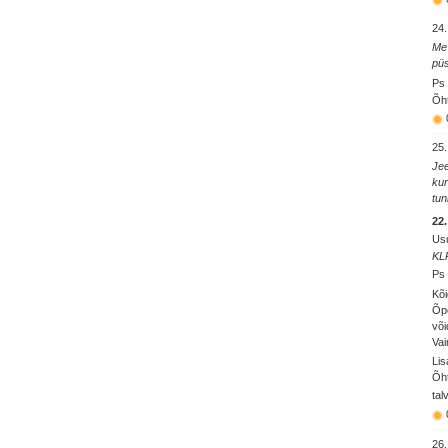
24.
Me 
püs
Ps 
Õht
25.
Jee
kur
tun
22
Usu
KL
Ps 
Kõi
Õpe
või
Vai
Lis
Õht
tal
26.