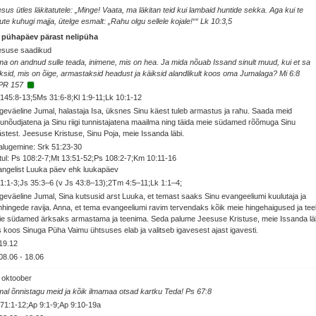
sus ütles läkitatutele: „Minge! Vaata, ma läkitan teid kui lambaid huntide sekka. Aga kui te
ute kuhugi majja, ütelge esmalt: „Rahu olgu sellele kojale!““ Lk 10:3,5
. pühapäev pärast nelipüha
esuse saadikud
a on andnud sulle teada, inimene, mis on hea. Ja mida nõuab Issand sinult muud, kui et sa
ksid, mis on õige, armastaksid headust ja käiksid alandlikult koos oma Jumalaga? Mi 6:8
PR 157
145:8-13;5Ms 31:6-8;Kl 1:9-11;Lk 10:1-12
geväeline Jumal, halastaja Isa, üksnes Sinu käest tuleb armastus ja rahu. Saada meid
unõudjatena ja Sinu riigi tunnistajatena maailma ning täida meie südamed rõõmuga Sinu
stest. Jeesuse Kristuse, Sinu Poja, meie Issanda läbi.
alugemine: Srk 51:23-30
ul: Ps 108:2-7;Mt 13:51-52;Ps 108:2-7;Km 10:11-16
ngelist Luuka päev ehk luukapäev
1:1-3;Js 35:3–6 (v Js 43:8–13);2Tm 4:5–11;Lk 1:1–4;
geväeline Jumal, Sina kutsusid arst Luuka, et temast saaks Sinu evangeeliumi kuulutaja ja
mhingede ravija. Anna, et tema evangeeliumi ravim tervendaks kõik meie hingehaigused ja te
e südamed ärksaks armastama ja teenima. Seda palume Jeesuse Kristuse, meie Issanda läb
 koos Sinuga Püha Vaimu ühtsuses elab ja valitseb igavesest ajast igavesti.
19.12
08.06
-
18.06
 oktoober
al õnnistagu meid ja kõik ilmamaa otsad kartku Teda! Ps 67:8
71:1-12;Ap 9:1-9;Ap 9:10-19a