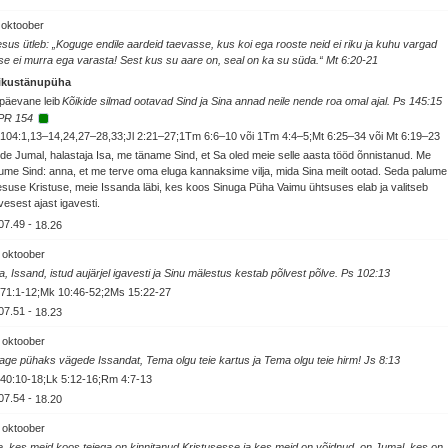
 oktoober
sus ütleb: „Koguge endile aardeid taevasse, kus koi ega rooste neid ei riku ja kuhu vargad
se ei murra ega varasta! Sest kus su aare on, seal on ka su süda.“ Mt 6:20-21
ikustänupüha
päevane leib
Kõikide silmad ootavad Sind ja Sina annad neile nende roa omal ajal. Ps 145:15
PR 154
104:1,13–14,24,27–28,33;Jl 2:21–27;1Tm 6:6–10 või 1Tm 4:4–5;Mt 6:25–34 või Mt 6:19–23
de Jumal, halastaja Isa, me täname Sind, et Sa oled meie selle aasta tööd õnnistanud. Me
ume Sind: anna, et me terve oma eluga kannaksime vilja, mida Sina meilt ootad. Seda palume
suse Kristuse, meie Issanda läbi, kes koos Sinuga Püha Vaimu ühtsuses elab ja valitseb
vesest ajast igavesti.
07.49
-
18.26
 oktoober
a, Issand, istud aujärjel igavesti ja Sinu mälestus kestab põlvest põlve. Ps 102:13
 71:1-12;Mk 10:46-52;2Ms 15:22-27
07.51
-
18.23
 oktoober
age pühaks vägede Issandat, Tema olgu teie kartus ja Tema olgu teie hirm! Js 8:13
40:10-18;Lk 5:12-16;Rm 4:7-13
07.54
-
18.20
 oktoober
, kes meid koos teiega on kinnitanud Kristusesse ja kes meid on võidnud, on Jumal, kes on