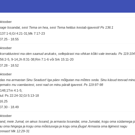
oktoober
age Issandat, sest Tema on hea, sest Tema heldus kestab igavesti! Ps 136:1
137:1-6;Gl 4:21-31;Mk 7:17-23
07.25
-
18.55
oktoober
korraldustest ma olen saanud arukaks, sellepärast ma vihkan kõiki vale teeradu. Ps 119:104
56:2-5, 9-14;Jh 8:31-38;Rm 7:1-6 või Srk 15:11-20
07.28
-
18.52
oktoober
das ma armastan Sinu Seadust! Iga päev mõlgutan ma mõttes seda. Sinu käsud teevad min
gemaks mu vaenlastest, sest nad on minu päralt igavesti. Ps 119:97-98
148;1Tm 4:1-5;
ul: Ps 22:24-32;Gl 5:13-18
16.25
07.30
-
18.49
oktoober
and, meie Jumal, on ainus Issand, ja armasta Issandat, oma Jumalat, kogu oma südamega j
u oma hingega ja kogu oma mõistusega ja kogu oma jõuga! Armasta oma ligimest nagu
ennast! Mk 12:29-31