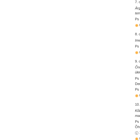
7. 
Ärg
tem
Ps 
8. 
Ime
Ps 
9. 
Õnd
üle
Ps 
Den
Ps 
10.
Kõi
maa
Ps 
Õht