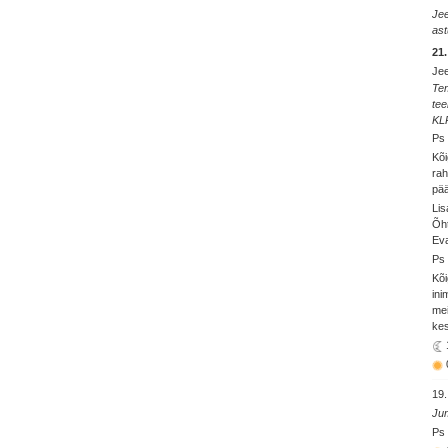
Jee
ast
21
Je
Tem
tee
KL
Ps 
Kõi
rah
pää
Lis
Õht
Eva
Ps 
Kõi
ini
mei
kes
19.
Jum
Ps 