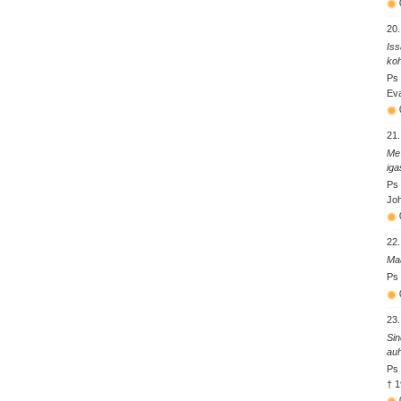
20.
Iss
ko
Ps 
Eva
21.
Me 
iga
Ps 
Joh
22.
Maa
Ps 
23.
Sin
auh
Ps 
† 