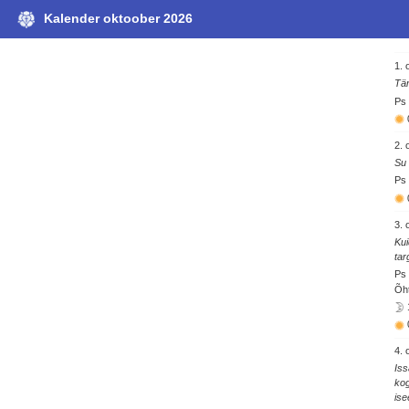
Kalender oktoober 2026
1. 
Tän
Ps 
2. 
Su 
Ps 
3. 
Kui
tar
Ps 
Õht
4. 
Iss
kog
ise