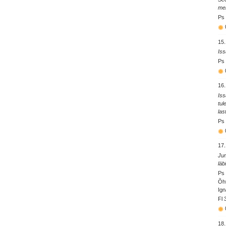
mei
Ps 
15.
Iss
Ps 
16.
Iss
tul
las
Ps 
17.
Jum
läb
Ps 
Õht
Ign
Fl 
18.