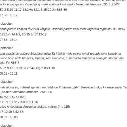
d ka pitseriga kinnitanud ning meile andnud käsirahaks Vaimu südamesse. 2Kr 1:21-22
59:2-5,10-11,17-18;2Ms 32:1-6,15-20;Jh 6:66-69
07.56
-
18.17
 oktoober
anda parem käsi on tõusnud kõrgele, Issanda parem käsi teeb vägevaid tegusid! Ps 118:16
125:1-4;Jd 1-2, 20-25;Jr 17:13-17
07.58
-
18.14
 oktoober
and seadis Iisraelisse Seaduse, mida Ta käskis meie esivanemail teatada oma lastele, et
evane põlv seda tunneks, lapsed, kes sünnivad, et nemadki tõuseksid seda jutustama oma
tele. Ps 78:5-6
55:2-9,17-19,23;Lk 23:46-47;Jh 8:21-30
08.01
-
18.11
 oktoober
ala tõotused, millised iganes need olid, on Kristuses „jah“. Seepärast tulgu ka meie suust T
i „aamen“ Jumalale kiituseks. 2Kr 1:20
62:2-13;Ap 14:8-18;
ul: Ps 108:2-7;Km 10:11-16
atios Antiookiast, Antiookia piiskop, märter († u 115)
3:7-12;Jh 6:52-58;
08.03
-
18.09
 oktoober