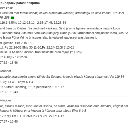
. pühapäev pärast nelipüha
urim käsk
 käsk on meil temalt endalt, et kes armastab Jumalat, armastagu ka oma venda. 1Jh 4:21
PR 289
119:1-8;5Ms 10:12-13;1Jh 2:15-17;Mk 12:28-34
and Jeesus Kristus, Sa oled meil käskinud Sind ja oma ligimest armastada ning nii kogu
useadust täita. Aita meil Sinu käskude järgi elada ja Sinu armastusel end juhtida lasta, kes S
s Isaga Püha Vaimu ühtsuses elad ja valitsed igavesest ajast igavesti.
alugemine: Srk 2:15-18
ul: Ps 22:24-32;5Ms 30:11-20;Ps 22:24-32;Gl 5:13-18
nciscus Assisist, diakon, frantsisklaste ordu rajaja († 1226)
6:14-18;Lk 12:22-34;
07.32
-
18.46
oktoober
a mulle arusaamist panna tähele Su Seadust ja seda pidada kõigest südamest! Ps 119:34
138;1Ts 4:9-12;Mt 6:1-4
977 Alfred Tooming, EELK peapiiskop 1967–77
07.35
-
18.43
oktoober
le, Iisrael! Issand, meie Jumal Issand, on ainus. Armasta Issandat, oma Jumalat, kõigest o
amest ja kõigest oma hingest ja kõigest oma väest! 5Ms 6:4-5
12:2-9;1Tm 1:1-11;2Ms 23:1-9 või Srk 6:14-17
07.37
-
18.40