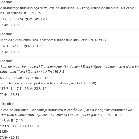
oktoober
e armastage maailma ega seda, mis on maailmas! Kui keegi armastab maailma, siis ei ole
as Isa armastust. 1Jh 2:15
103:6-13;Ül 8:4-7;Rm 14:19-23
07.39
-
18.37
oktoober
lised on Sinu tunnistused, sellepärast hoiab neid minu hing. Ps 119:129
137:1-6;Ap 6:1-7;Mk 3:31-35
07.42
-
18.34
oktoober
sad on need, kes peavad Tema tunnistusi ja nõuavad Teda kõigest südamest, kes ei tee ka
kohut, vaid käivad Tema teedel! Ps 119:2-3
56:2-5,9-14;Jh 18:7-9;Rm 15:1-6
is e Dionysius, Pariisi piiskop, ja ta kaaslased, märtrid († u 250)
117;Ef 4:1–7,11–13;Mt 23:8–12;
07.44
-
18.31
 oktoober
k, mis on maailmas - lihahimu ja silmahimu ja elukõrkus -, ei ole Isast, vaid maailmast. Ja
ilm kaob ja tema himu, aga kes teeb Jumala tahtmist, püsib igavesti. 1Jh 2:16-17
148;Mt 5:17-19;
ul: Ps 108:2-7;Js 30:15-18
18.50
07.46
-
18.28