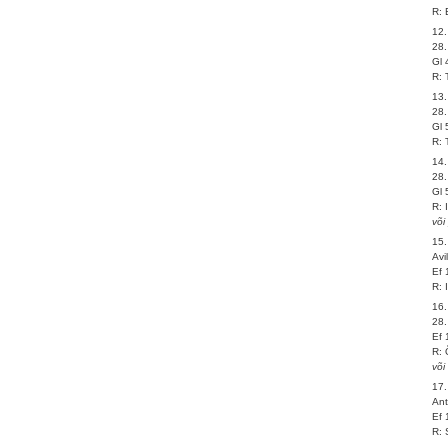
R: 
12.
28
Gl 
R: 
13.
28.
Gl 
R: 
14.
28.
Gl 
R: 
või
15.
Avi
Ef 
R: 
16.
28.
Ef 
R: 
või
17.
Ant
Ef 
R: 