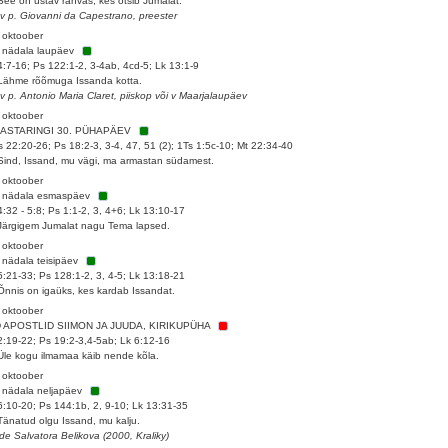
See on ustav rahvas, kes otsib Jumalat.
 v p. Giovanni da Capestrano, preester
 oktoober
 nädala laupäev
4:7-16; Ps 122:1-2, 3-4ab, 4cd-5; Lk 13:1-9
Lähme rõõmuga Issanda kotta.
 v p. Antonio Maria Claret, piiskop või v Maarjalaupäev
 oktoober
AASTARINGI 30. PÜHAPÄEV
 22:20-26; Ps 18:2-3, 3-4, 47, 51 (2); 1Ts 1:5c-10; Mt 22:34-40
Sind, Issand, mu vägi, ma armastan südamest.
 oktoober
. nädala esmaspäev
4:32 - 5:8; Ps 1:1-2, 3, 4+6; Lk 13:10-17
Järgigem Jumalat nagu Tema lapsed.
 oktoober
 nädala teisipäev
5:21-33; Ps 128:1-2, 3, 4-5; Lk 13:18-21
Õnnis on igaüks, kes kardab Issandat.
 oktoober
D APOSTLID SIIMON JA JUUDA, KIRIKUPÜHA
2:19-22; Ps 19:2-3,4-5ab; Lk 6:12-16
Üle kogu ilmamaa käib nende kõla.
 oktoober
 nädala neljapäev
6:10-20; Ps 144:1b, 2, 9-10; Lk 13:31-35
Tänatud olgu Issand, mu kalju.
de Salvatora Belikova (2000, Kraliky)