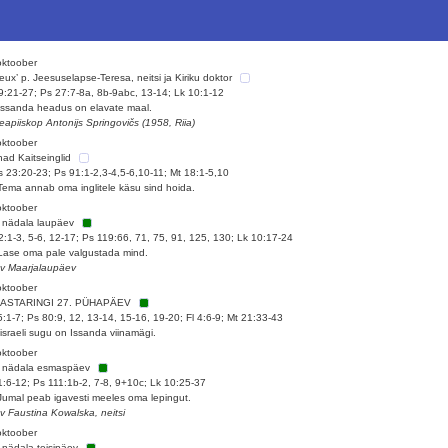
oktoober
ieux’ p. Jeesuselapse-Teresa, neitsi ja Kiriku doktor
19:21-27; Ps 27:7-8a, 8b-9abc, 13-14; Lk 10:1-12
Issanda headus on elavate maal.
eapiiskop Antonijs Springovičs (1958, Riia)
oktoober
ad Kaitseinglid
 23:20-23; Ps 91:1-2,3-4,5-6,10-11; Mt 18:1-5,10
Tema annab oma inglitele käsu sind hoida.
oktoober
 nädala laupäev
42:1-3, 5-6, 12-17; Ps 119:66, 71, 75, 91, 125, 130; Lk 10:17-24
Lase oma pale valgustada mind.
 v Maarjalaupäev
oktoober
AASTARINGI 27. PÜHAPÄEV
5:1-7; Ps 80:9, 12, 13-14, 15-16, 19-20; Fl 4:6-9; Mt 21:33-43
Iisraeli sugu on Issanda viinamägi.
oktoober
. nädala esmaspäev
1:6-12; Ps 111:1b-2, 7-8, 9+10c; Lk 10:25-37
Jumal peab igavesti meeles oma lepingut.
 v Faustina Kowalska, neitsi
oktoober
 nädala teisipäev