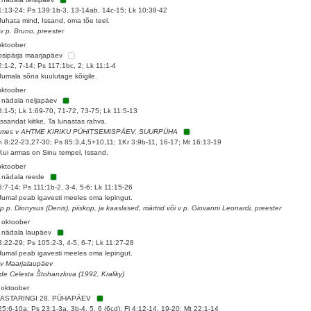
1:13-24; Ps 139:1b-3, 13-14ab, 14c-15; Lk 10:38-42
Juhata mind, Issand, oma tõe teel.
 v p. Bruno, preester
oktoober
sipärja maarjapäev
2:1-2, 7-14; Ps 117:1bc, 2; Lk 11:1-4
Jumala sõna kuulutage kõigile.
oktoober
 nädala neljapäev
3:1-5; Lk 1:69-70, 71-72, 73-75; Lk 11:5-13
Issandat kiitke, Ta lunastas rahva.
tmes v AHTME KIRIKU PÜHITSEMISPÄEV. SUURPÜHA
 8:22-23,27-30; Ps 85:3,4,5+10,11; 1Kr 3:9b-11, 16-17; Mt 16:13-19
Kui armas on Sinu tempel, Issand.
oktoober
 nädala reede
3:7-14; Ps 111:1b-2, 3-4, 5-6; Lk 11:15-26
Jumal peab igavesti meeles oma lepingut.
 p p. Dionysus (Denis), piiskop, ja kaaslased, märtrid või v p. Giovanni Leonardi, preester
 oktoober
 nädala laupäev
3:22-29; Ps 105:2-3, 4-5, 6-7; Lk 11:27-28
Jumal peab igavesti meeles oma lepingut.
 v Maarjalaupäev
de Celesta Štohanzlova (1992, Kraliky)
 oktoober
AASTARINGI 28. PÜHAPÄEV
25:6-10a; Ps 23:1-3a, 3b-4, 5, 6 (6cd); Fl 4:12-14, 19-20; Mt 22:1-14