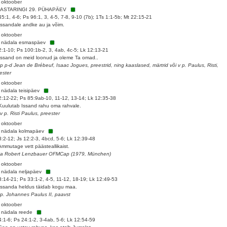
 oktoober
AASTARINGI 29. PÜHAPÄEV
45:1, 4-6; Ps 96:1, 3, 4-5, 7-8, 9-10 (7b); 1Ts 1:1-5b; Mt 22:15-21
Issandale andke au ja võim.
 oktoober
. nädala esmaspäev
2:1-10; Ps 100:1b-2, 3, 4ab, 4c-5; Lk 12:13-21
Issand on meid loonud ja oleme Ta omad..
 p p-d Jean de Brébeuf, Isaac Jogues, preestrid, ning kaaslased, märtrid või v p. Paulus, Risti,
ester
 oktoober
 nädala teisipäev
2:12-22; Ps 85:9ab-10, 11-12, 13-14; Lk 12:35-38
Kuulutab Issand rahu oma rahvale.
 v p. Risti Paulus, preester
 oktoober
 nädala kolmapäev
3:2-12; Js 12:2-3, 4bcd, 5-6; Lk 12:39-48
Ammutage vett päästeallikaist.
sa Robert Lenzbauer OFMCap (1979, München)
 oktoober
 nädala neljapäev
3:14-21; Ps 33:1-2, 4-5, 11-12, 18-19; Lk 12:49-53
Issanda heldus täidab kogu maa.
 p. Johannes Paulus II, paavst
 oktoober
 nädala reede
4:1-6; Ps 24:1-2, 3-4ab, 5-6; Lk 12:54-59