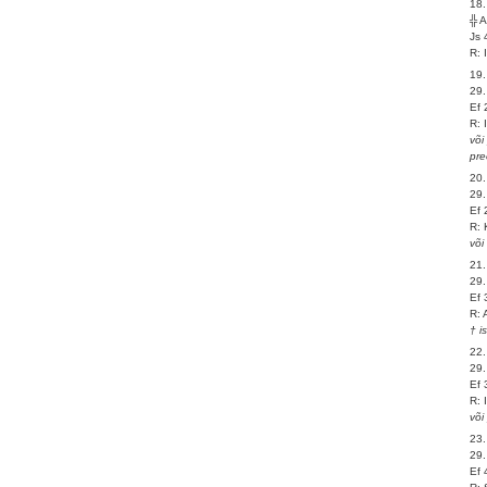
18.
╬ 
Js 
R: 
19.
29
Ef 
R: 
või
pre
20.
29.
Ef 
R: 
või
21.
29.
Ef 
R: 
† i
22.
29.
Ef 
R: 
või
23.
29.
Ef 