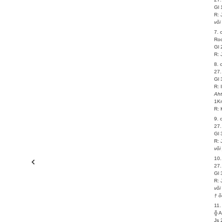
Gl 
R: 
või
7. 
Roo
Gl 
R: 
8. 
27.
Gl 
R: 
Ah
1Kn
R: 
9. 
27.
Gl 
R: 
või
10.
27.
Gl 
R: 
või
† õ
11.
╬ 
Js 