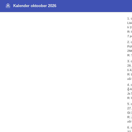
Kalender oktoober 2026
1. 
Lis
Ii 
R: 
† p
2. 
Püh
2Ms
R: 
3. 
26.
Ii 
R: 
või
4. 
╬ 
Js 
R: 
5. 
27
Gl 
R: 
või
6. 
27.