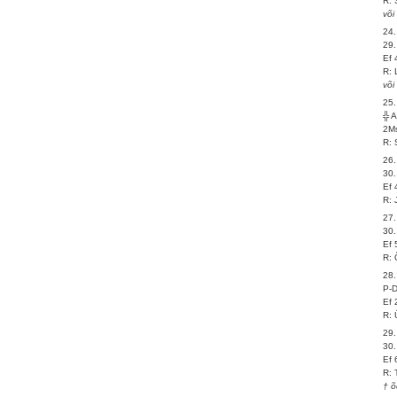
R: 
või
24.
29.
Ef 
R: 
või
25.
╬ 
2Ms
R: 
26.
30
Ef 
R: 
27.
30.
Ef 
R: 
28.
P-
Ef 
R: 
29.
30.
Ef 
R: 
† õ