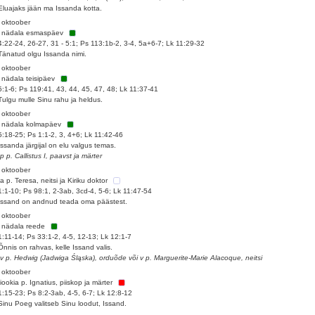
Eluajaks jään ma Issanda kotta.
 oktoober
. nädala esmaspäev
4:22-24, 26-27, 31 - 5:1; Ps 113:1b-2, 3-4, 5a+6-7; Lk 11:29-32
Tänatud olgu Issanda nimi.
 oktoober
 nädala teisipäev
5:1-6; Ps 119:41, 43, 44, 45, 47, 48; Lk 11:37-41
Tulgu mulle Sinu rahu ja heldus.
 oktoober
 nädala kolmapäev
5:18-25; Ps 1:1-2, 3, 4+6; Lk 11:42-46
Issanda järgijal on elu valgus temas.
 p p. Callistus I, paavst ja märter
 oktoober
la p. Teresa, neitsi ja Kiriku doktor
1:1-10; Ps 98:1, 2-3ab, 3cd-4, 5-6; Lk 11:47-54
Issand on andnud teada oma päästest.
 oktoober
 nädala reede
1:11-14; Ps 33:1-2, 4-5, 12-13; Lk 12:1-7
Õnnis on rahvas, kelle Issand valis.
 v p. Hedwig (Jadwiga Śląska), orduõde või v p. Marguerite-Marie Alacoque, neitsi
 oktoober
iookia p. Ignatius, piiskop ja märter
1:15-23; Ps 8:2-3ab, 4-5, 6-7; Lk 12:8-12
Sinu Poeg valitseb Sinu loodut, Issand.