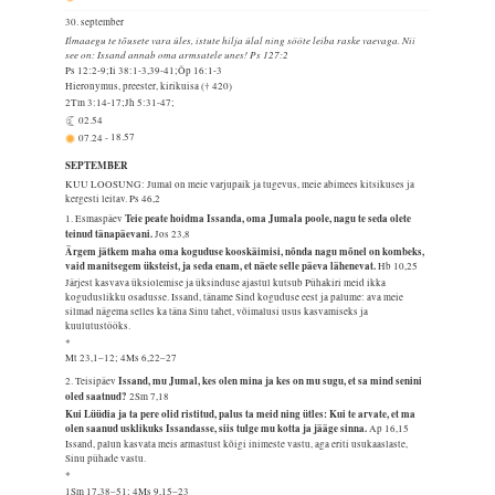
30. september
Ilmaaegu te tõusete vara üles, istute hilja ülal ning sööte leiba raske vaevaga. Nii
see on: Issand annab oma armsatele unes! Ps 127:2
Ps 12:2-9;Ii 38:1-3,39-41;Õp 16:1-3
Hieronymus, preester, kirikuisa († 420)
2Tm 3:14-17;Jh 5:31-47;
02.54
07.24
-
18.57
SEPTEMBER
KUU LOOSUNG: Jumal on meie varjupaik ja tugevus, meie abimees kitsikuses ja
kergesti leitav.
Ps 46,2
Teie peate hoidma Issanda, oma Jumala poole, nagu te seda olete
1. Esmaspäev
teinud tänapäevani.
Jos 23,8
Ärgem jätkem maha oma koguduse kooskäimisi, nõnda nagu mõnel on kombeks,
vaid manitsegem üksteist, ja seda enam, et näete selle päeva lähenevat.
Hb 10,25
Järjest kasvava üksiolemise ja üksinduse ajastul kutsub Pühakiri meid ikka
koguduslikku osadusse. Issand, täname Sind koguduse eest ja palume: ava meie
silmad nägema selles ka täna Sinu tahet, võimalusi usus kasvamiseks ja
kuulutustööks.
*
Mt 23,1–12; 4Ms 6,22–27
Issand, mu Jumal, kes olen mina ja kes on mu sugu, et sa mind senini
2. Teisipäev
oled saatnud?
2Sm 7,18
Kui Lüüdia ja ta pere olid ristitud, palus ta meid ning ütles: Kui te arvate, et ma
olen saanud usklikuks Issandasse, siis tulge mu kotta ja jääge sinna.
Ap 16,15
Issand, palun kasvata meis armastust kõigi inimeste vastu, aga eriti usukaaslaste,
Sinu pühade vastu.
*
1Sm 17,38–51; 4Ms 9,15–23