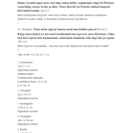
Ennäe, Issanda ingel seisis seal ning valgus helkis vangikongis. Ingel lõi Peetrust
vastu külge, äratas ta üles ja ütles: Tõuse kiiresti! Ja Peetruse ahelad langesid
käte ümbert maha.
Ap 12,7
Meie ettekujutus inglitest võib olla viltune, ometi on nad vaimsete olenditena
reaalsed. Issand, tänan, et Sa hoiad ja kaitsed meid igal päeval.
*
Tõuse meile appi ja lunasta meid oma helduse pärast!
30. Teisipäev
Ps 44,27
Kõige armu Jumal ise, kes meid on kutsunud oma igavesse ausse Kristuses, võtku
teid, kui te pisut olete kannatanud, valmistada, kinnitada, teha tugevaks ja rajada.
1Pt 5,10
Meie tugevus on Issandas – kas ma usun seda? Palun kasvata minu usku, Issand!
*
1Ms 16,6b–14; Lk 14,7–14
1. Esmaspäev
2Aj 1:1-13
Õppimine usuteel
Teadmistepäev
Ülemaailmne rahupäev
Looduhoiu kuu, 1.9–4.10
6.15-20.19
2. Teisipäev
Ap 2:14-33
Õppimine usuteel
3. Kolmapäev
1Tm 4:11-16
Õppimine usuteel
4. Neljapäev
1Kr 14:26-40
Õppimine usuteel
5. Reede