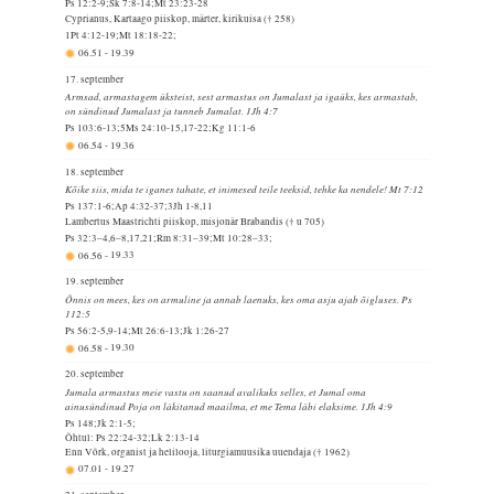
Ps 12:2-9;Sk 7:8-14;Mt 23:23-28
Cyprianus, Kartaago piiskop, märter, kirikuisa († 258)
1Pt 4:12-19;Mt 18:18-22;
06.51
-
19.39
17. september
Armsad, armastagem üksteist, sest armastus on Jumalast ja igaüks, kes armastab,
on sündinud Jumalast ja tunneb Jumalat. 1Jh 4:7
Ps 103:6-13;5Ms 24:10-15,17-22;Kg 11:1-6
06.54
-
19.36
18. september
Kõike siis, mida te iganes tahate, et inimesed teile teeksid, tehke ka nendele! Mt 7:12
Ps 137:1-6;Ap 4:32-37;3Jh 1-8,11
Lambertus Maastrichti piiskop, misjonär Brabandis († u 705)
Ps 32:3–4,6–8,17,21;Rm 8:31–39;Mt 10:28–33;
06.56
-
19.33
19. september
Õnnis on mees, kes on armuline ja annab laenuks, kes oma asju ajab õigluses. Ps
112:5
Ps 56:2-5,9-14;Mt 26:6-13;Jk 1:26-27
06.58
-
19.30
20. september
Jumala armastus meie vastu on saanud avalikuks selles, et Jumal oma
ainusündinud Poja on läkitanud maailma, et me Tema läbi elaksime. 1Jh 4:9
Ps 148;Jk 2:1-5;
Õhtul: Ps 22:24-32;Lk 2:13-14
Enn Võrk, organist ja helilooja, liturgiamuusika uuendaja († 1962)
07.01
-
19.27