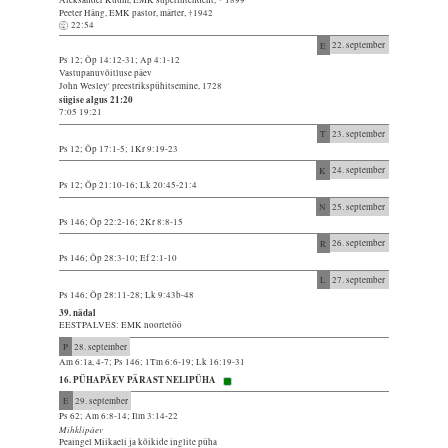
Peeter Häng, EMK pastor, märter, †1942
22:54
E
22. september
Ps 12; Õp 14:12-31; Ap 4:1-12
Vastupanuvõitluse päev
John Wesley' preestrikspühitsemine, 1728
sügise algus 21:20
7:05 19:21
T
23. september
Ps 12; Õp 17:1-5; 1Kr 9:19-23
K
24. september
Ps 12; Õp 21:10-16; Lk 20:45-21:4
N
25. september
Ps 146; Õp 22:2-16; 2Kr 8:8-15
R
26. september
Ps 146; Õp 28:3-10; Ef 2:1-10
L
27. september
Ps 146; Õp 28:11-28; Lk 9:43b-48
39. nädal
EESTPALVES: EMK noortetöö
P
28. september
Am 6:1a, 4-7; Ps 146; 1Tm 6:6-19; Lk 16:19-31
16. PÜHAPÄEV PÄRAST NELIPÜHA
E
29. september
Ps 62; Am 6:8-14; Ilm 3:14-22
Mihklipäev
Peaingel Miikaeli ja kõikide inglite püha