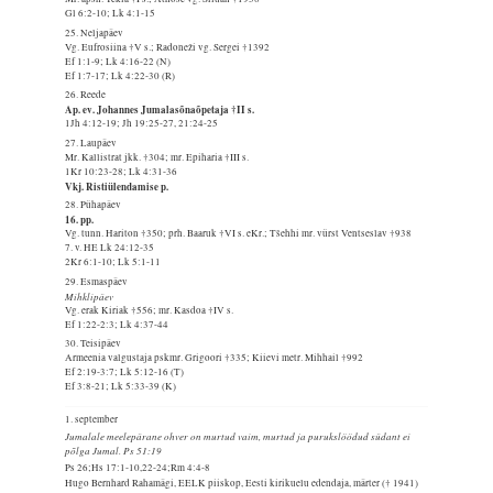
Gl 6:2-10; Lk 4:1-15
25. Neljapäev
Vg. Eufrosiina †V s.; Radoneži vg. Sergei †1392
Ef 1:1-9; Lk 4:16-22 (N)
Ef 1:7-17; Lk 4:22-30 (R)
26. Reede
Ap. ev. Johannes Jumalasõnaõpetaja †II s.
1Jh 4:12-19; Jh 19:25-27, 21:24-25
27. Laupäev
Mr. Kallistrat jkk. †304; mr. Epiharia †III s.
1Kr 10:23-28; Lk 4:31-36
Vkj. Ristiülendamise p.
28. Pühapäev
16. pp.
Vg. tunn. Hariton †350; prh. Baaruk †VI s. eKr.; Tšehhi mr. vürst Ventseslav †938
7. v. HE Lk 24:12-35
2Kr 6:1-10; Lk 5:1-11
29. Esmaspäev
Mihklipäev
Vg. erak Kiriak †556; mr. Kasdoa †IV s.
Ef 1:22-2:3; Lk 4:37-44
30. Teisipäev
Armeenia valgustaja pskmr. Grigoori †335; Kiievi metr. Mihhail †992
Ef 2:19-3:7; Lk 5:12-16 (T)
Ef 3:8-21; Lk 5:33-39 (K)
1. september
Jumalale meelepärane ohver on murtud vaim, murtud ja purukslöödud südant ei
põlga Jumal. Ps 51:19
Ps 26;Hs 17:1-10,22-24;Rm 4:4-8
Hugo Bernhard Rahamägi, EELK piiskop, Eesti kirikuelu edendaja, märter († 1941)