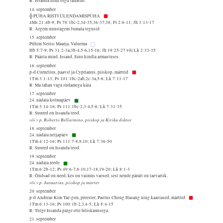
R: Issanda nimi olgu tänatud.
14. september
╬ PÜHA RISTI ÜLENDAMISPÜHA
4Ms 21:4b-9; Ps 78:1bc-2,34-35,36-37,38; Fl 2:6-11; Jh 3:13-17
R: Ärgem unustagem Jumala tegusid.
15. september
Pühim Neitsi Maarja, Valuema
Hb 5:7-9; Ps 31:2-3a,3b-4,5-6,15-16; Jh 19:25-27 või Lk 2:33-35
R: Päästa mind, Issand, Sinu kindla armastuses.
16. september
p-d Cornelius, paavst ja Cyprianus, piiskop, märtrid
1Tm 3:1-13; Ps 101:1bc-2ab,2c-3a,5-6; Lk 7:11-17
R: Ma tahan vaga südamega käia
17. september
24. nädala kolmapäev
1Tm 3:14-16; Ps 111:1bc-2,3-4,5-6; Lk 7:31-35
R: Suured on Issanda teod.
või v p. Roberto Bellarmino, piiskop ja Kiriku doktor
18. september
24. nädala neljapäev
1Tm 4:12-16; Ps 111:7-8,9,10; Lk 7:36-50
R: Suured on Issanda teod.
19. september
24. nädala reede
1Tm 6:2b-12; Ps 49:6-7,8-10,17-18,19-20; Lk 8:1-3
R: Õndsad on need, kes on vaimus vaesed, sest nende päralt on taevariik.
või v p. Januarius, piiskop ja märter
20. september
p-d Andreas Kim Tae-gon, preester, Paolus Chong Hasang ning kaaslased, märtrid
1Tm 6:13-16; Ps 100:1b-2,3,4-5; Lk 8:4-15
R: Tulge Issanda palge ette hõiskamisega.
21. september