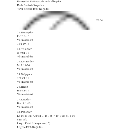
Evangelist Matteuse päev e Madisepäev
Keila Baptisti Kogudus
Tartu Kristlik Ruut Kogudus
22.54
22. Esmaspäev
Ps 20:1-10
Võimas trööst
7.02-19.18
23. Teisipäev
Js 40:1-11
Võimas trööst
24. Kolmapäev
Mi 7:14-20
Võimas trööst
25. Neljapäev
1Pt 5:1-11
Võimas trööst
26. Reede
Ilm 4:1-11
Võimas trööst
27. Laupäev
Ilm 19:1-10
Võimas trööst
28. Pühapäev
Lk 16:19-31; Am 6:1-7; Ps 146:7-10; 1Tm 6:11-16
Suur usk
Laagri Kristlik Kogudus (15)
Luguse EKB Kogudus