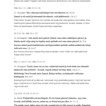
lõpuni aru saada? Vajame vaid usku Jeesusesse Kristusesse, kes meid on lunastanud.
*
5Ms 26,1–11; 4Ms 23,13–30
Ma vabastan teid kõigist teie rüvedustest.
23. Teisipäev
Hs 36,29
Jumal ei ole meid ju kutsunud rüvedusele, vaid pühitsusele.
1Ts 4,7
Tänu Sulle, Issand, õpetuste eest, kuidas me peaksime oma ajalikus elus käima. Sina
saad ka piiri panna Püha Kirja moonutavatele tõlgendustele. Issand, täname, et Sinu
Sõna on muutumatu, kindel kalju heitlikus maailmas.
*
Gl 5,22–26; 4Ms 24,1–25
Aita meid, meie pääste Jumal, oma nime auhiilguse pärast, ja
24. Kolmapäev
tõmba meid välja ning tee lepitus meie pattude eest oma nime pärast!
Ps 79,9
Jeesuse nimel peab kuulutatama meeleparandust pattude andeksandmiseks kõigi
rahvaste seas.
Lk 24,47
Kes Jeesuse Kristuse, Jumala Poja oma Issandaks vastu võtab, see saab päästetud.
Tänan Sind Jeesus!
*
Fm 1,1–16(17–22); 4Ms 27,12–23
Vaata, tema on see, kes valmistab mäed ja loob tuule, kes ilmutab
25. Neljapäev
inimesele oma mõtteid – Issand, vägede Jumal on tema nimi.
Am 4,13
Halleluuja! Sest Issand, meie Jumal, Kõigeväeline, on hakanud valitsema
kuningana.
Ilm 19,6
Kuningriigid tulevad ja lähevad, valitsejad, olgu pealtnäha pealegi vägevad, kaovad
nagu veepiisk kivil, kuid Sina, Issand, oled igavene Valitseja. Tahan end anda Sinu
vägeva käe alla!
*
1Aj 29,9–18; Lk 13,18–21
Paljud ütlevad mu hingele: Ei ole temal päästet Jumalas. Aga sina,
26. Reede
Issand, oled kilbiks mu ees, minu au, sa tõstad mu pea üles.
Ps 3,3–4
Üks nende seast, nähes enese terveks saanud olevat, läks tagasi ja andis Jumalale