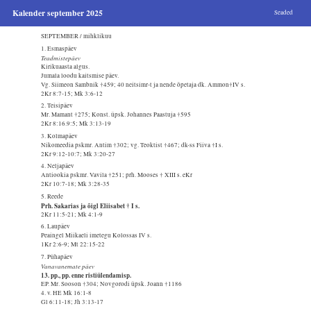
Kalender september 2025
Seaded
SEPTEMBER / mihklikuu
1. Esmaspäev
Teadmistepäev
Kirikuaasta algus.
Jumala loodu kaitsmise päev.
Vg. Siimeon Sambnik †459; 40 neitsimr-t ja nende õpetaja dk. Ammon†IV s.
2Kr 8:7-15; Mk 3:6-12
2. Teisipäev
Mr. Mamant †275; Konst. üpsk. Johannes Paastuja †595
2Kr 8:16.9:5; Mk 3:13-19
3. Kolmapäev
Nikomeedia pskmr. Antim †302; vg. Teoktist †467; dk-ss Fiiva †I s.
2Kr 9:12-10:7; Mk 3:20-27
4. Neljapäev
Antiookia pskmr. Vavila †251; prh. Mooses † XIII s. eKr
2Kr 10:7-18; Mk 3:28-35
5. Reede
Prh. Sakarias ja õigl Eliisabet † I s.
2Kr 11:5-21; Mk 4:1-9
6. Laupäev
Peaingel Miikaeli imetegu Kolossas IV s.
1Kr 2:6-9; Mt 22:15-22
7. Pühapäev
Vanavanemate päev
13. pp., pp. enne ristiülendamisp.
EP. Mr. Sooson †304; Novgorodi üpsk. Joann †1186
4. v. HE Mk 16:1-8
Gl 6:11-18; Jh 3:13-17