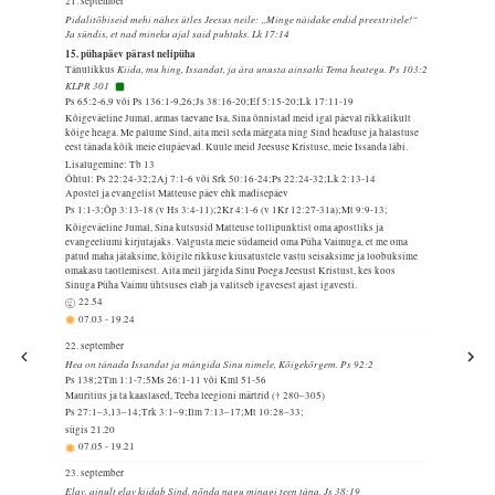
21. september
Pidalitõbiseid mehi nähes ütles Jeesus neile: „Minge näidake endid preestritele!“
Ja sündis, et nad mineku ajal said puhtaks. Lk 17:14
15. pühapäev pärast nelipüha
Kiida, mu hing, Issandat, ja ära unusta ainsatki Tema heategu. Ps 103:2
Tänulikkus
KLPR 301
Ps 65:2-6,9 või Ps 136:1-9,26;Js 38:16-20;Ef 5:15-20;Lk 17:11-19
Kõigeväeline Jumal, armas taevane Isa, Sina õnnistad meid igal päeval rikkalikult
kõige heaga. Me palume Sind, aita meil seda märgata ning Sind headuse ja halastuse
eest tänada kõik meie elupäevad. Kuule meid Jeesuse Kristuse, meie Issanda läbi.
Lisalugemine: Tb 13
Õhtul: Ps 22:24-32;2Aj 7:1-6 või Srk 50:16-24;Ps 22:24-32;Lk 2:13-14
Apostel ja evangelist Matteuse päev ehk madisepäev
Ps 1:1-3;Õp 3:13-18 (v Hs 3:4-11);2Kr 4:1-6 (v 1Kr 12:27-31a);Mt 9:9-13;
Kõigeväeline Jumal, Sina kutsusid Matteuse tollipunktist oma apostliks ja
evangeeliumi kirjutajaks. Valgusta meie südameid oma Püha Vaimuga, et me oma
patud maha jätaksime, kõigile rikkuse kiusatustele vastu seisaksime ja loobuksime
omakasu taotlemisest. Aita meil järgida Sinu Poega Jeesust Kristust, kes koos
Sinuga Püha Vaimu ühtsuses elab ja valitseb igavesest ajast igavesti.
22.54
07.03
-
19.24
22. september
Hea on tänada Issandat ja mängida Sinu nimele, Kõigekõrgem. Ps 92:2
Ps 138;2Tm 1:1-7;5Ms 26:1-11 või Kml 51-56
Mauritius ja ta kaaslased, Teeba leegioni märtrid († 280–305)
Ps 27:1–3,13–14;Trk 3:1–9;Ilm 7:13–17;Mt 10:28–33;
sügis
21.20
07.05
-
19.21
23. september
Elav, ainult elav kiidab Sind, nõnda nagu minagi teen täna. Js 38:19