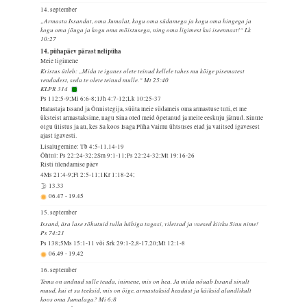
14. september
„Armasta Issandat, oma Jumalat, kogu oma südamega ja kogu oma hingega ja
kogu oma jõuga ja kogu oma mõistusega, ning oma ligimest kui iseennast!“ Lk
10:27
14. pühapäev pärast nelipüha
Meie ligimene
Kristus ütleb: „Mida te iganes olete teinud kellele tahes mu kõige pisematest
vendadest, seda te olete teinud mulle.“ Mt 25:40
KLPR 314
Ps 112:5-9;Mi 6:6-8;1Jh 4:7-12;Lk 10:25-37
Halastaja Issand ja Õnnistegija, süüta meie südameis oma armastuse tuli, et me
üksteist armastaksime, nagu Sina oled meid õpetanud ja meile eeskuju jätnud. Sinule
olgu ülistus ja au, kes Sa koos Isaga Püha Vaimu ühtsuses elad ja valitsed igavesest
ajast igavesti.
Lisalugemine: Tb 4:5-11,14-19
Õhtul: Ps 22:24-32;2Sm 9:1-11;Ps 22:24-32;Mt 19:16-26
Risti ülendamise päev
4Ms 21:4-9;Fl 2:5-11;1Kr 1:18-24;
13.33
06.47
-
19.45
15. september
Issand, ära lase rõhutuid tulla häbiga tagasi, viletsad ja vaesed kiitku Sinu nime!
Ps 74:21
Ps 138;5Ms 15:1-11 või Srk 29:1-2,8-17,20;Mt 12:1-8
06.49
-
19.42
16. september
Tema on andnud sulle teada, inimene, mis on hea. Ja mida nõuab Issand sinult
muud, kui et sa teeksid, mis on õige, armastaksid headust ja käiksid alandlikult
koos oma Jumalaga? Mi 6:8