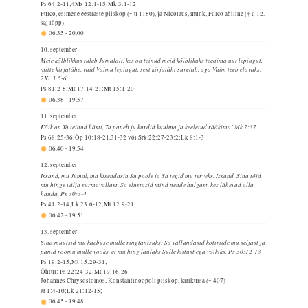
Ps 64:2-11;4Ms 12:1-15;Mk 3:1-12
Fulco, esimene eestlaste piiskop († u 1180), ja Nicolaus, munk, Fulco abiline († u 12.
saj lõpp)
06.35
-
20.00
10. september
Meie kõlblikkus tuleb Jumalalt, kes on teinud meid kõlblikuks teenima uut lepingut,
mitte kirjatähe, vaid Vaimu lepingut, sest kirjatäht suretab, aga Vaim teeb elavaks.
2Kr 3:5-6
Ps 81:2-8;Mt 17:14-21;Mt 15:1-20
06.38
-
19.57
11. september
Kõik on Ta teinud hästi, Ta paneb ju kurdid kuulma ja keeletud rääkima! Mk 7:37
Ps 68:25-36;Õp 10:18-21,31-32 või Srk 22:27-23:2;Lk 8:1-3
06.40
-
19.54
12. september
Issand, mu Jumal, ma kisendasin Su poole ja Sa tegid mu terveks. Issand, Sina tõid
mu hinge välja surmavallast, Sa elustasid mind nende hulgast, kes lähevad alla
hauda. Ps 30:3-4
Ps 41:2-14;Lk 23:6-12;Mt 12:9-21
06.42
-
19.51
13. september
Sina muutsid mu kaebuse mulle ringtantsuks; Sa vallandasid kotiriide mu seljast ja
panid rõõmu mulle vööks, et mu hing laulaks Sulle kiitust ega vaikiks. Ps 30:12-13
Ps 19:2-15;Mt 15:29-31;
Õhtul: Ps 22:24-32;Mt 19:16-26
Johannes Chrysostomos, Konstantinoopoli piiskop, kirikuisa († 407)
Jr 1:4-10;Lk 21:12-15;
06.45
-
19.48