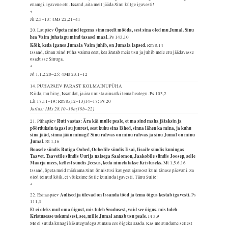
enamgi, igavene elu. Issand, aita meil jääda Sinu külge igavesti!
*
Jk 2,5–13; 4Ms 22,21–41
Õpeta mind tegema sinu meelt mööda, sest sina oled mu Jumal. Sinu
20. Laupäev
hea Vaim juhatagu mind tasasel maal.
Ps 143,10
Kõik, keda iganes Jumala Vaim juhib, on Jumala lapsed.
Rm 8,14
Issand, tänan Sind Püha Vaimu eest, kes äratab meis usu ja juhib meie elu jäädavasse
osadusse Sinuga.
*
Jd 1,1.2.20–25; 4Ms 23,1–12
14. PÜHAPÄEV PÄRAST KOLMAINUPÜHA
Kiida, mu hing, Issandat, ja ära unusta ainsatki tema heategu.
Ps 103,2
Lk 17,11–19; Rm 8,(12–13)14–17; Ps 20
Jutlus: 1Ms 28,10–19a(19b–22)
Rutt vastas: Ära käi mulle peale, et ma sind maha jätaksin ja
21. Pühapäev
pöörduksin tagasi su juurest, sest kuhu sina lähed, sinna lähen ka mina, ja kuhu
sina jääd, sinna jään minagi! Sinu rahvas on minu rahvas ja sinu Jumal on minu
Jumal.
Rt 1,16
Boasele sündis Rutiga Oobed, Oobedile sündis Iisai, Iisaile sündis kuningas
Taavet. Taavetile sündis Uurija naisega Saalomon, Jaakobile sündis Joosep, selle
Maarja mees, kellest sündis Jeesus, keda nimetatakse Kristuseks.
Mt 1,5.6.16
Issand, õpeta meid märkama Sinu õnnistusi kaugest ajaloost kuni tänase päevani. Sa
oled teinud kõik, et võiksime Sulle kuuluda igavesti. Tänu Sulle!
*
Aulised ja ülevad on Issanda tööd ja tema õigus kestab igavesti.
22. Esmaspäev
Ps
111,3
Et ei oleks mul oma õigust, mis tuleb Seadusest, vaid see õigus, mis tuleb
Kristusesse uskumisest, see, mille Jumal annab usu peale.
Fl 3,9
Me ei suuda kunagi käsutegudega Jumala ees õigeks saada. Kas me suudame sellest