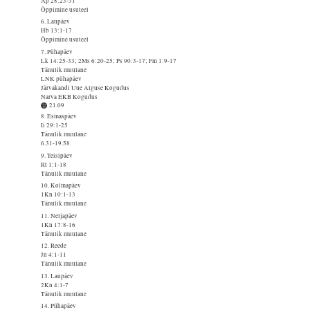
Ap 28:23-31
Õppimine usuteel
6. Laupäev
Hb 13:1-17
Õppimine usuteel
7. Pühapäev
Lk 14:25-33; 2Ms 6:20-25; Ps 90:3-17; Fm 1:9-17
Tänulik muulane
LNK pühapäev
Järvakandi Uue Alguse Kogudus
Narva EKB Kogudus
21.09
8. Esmaspäev
Ii 29:1-25
Tänulik muulane
6.31-19.58
9. Teisipäev
Rt 1:1-18
Tänulik muulane
10. Kolmapäev
1Kn 10:1-13
Tänulik muulane
11. Neljapäev
1Kn 17:8-16
Tänulik muulane
12. Reede
Jn 4:1-11
Tänulik muulane
13. Laupäev
2Kn 4:1-7
Tänulik muulane
14. Pühapäev