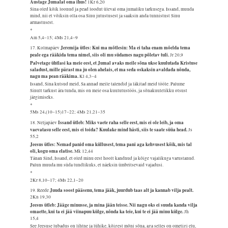
Austage Jumalat oma ihus!
1Kr 6,20
Sina oled kõik loonud ja pead loodut üleval oma jumaliku tarkusega. Issand, muuda
mind, nii et võiksin olla osa Sinu jutustusest ja saaksin anda tunnistust Sinu
armastusest.
*
Am 5,4–15; 4Ms 21,4–9
Jeremija ütles: Kui ma mõtlesin: Ma ei taha enam mõelda tema
17. Kolmapäev
peale ega rääkida tema nimel, siis oli mu südames nagu põletav tuli.
Jr 20,9
Palvetage ühtlasi ka meie eest, et Jumal avaks meile sõna ukse kuulutada Kristuse
saladust, mille pärast ma ju olen ahelais, et ma seda oskaksin avaldada nõnda,
nagu ma pean rääkima.
Kl 4,3–4
Issand, Sina kutsud meid, Sa annad meile talendid ja läkitad meid tööle. Palume
Sinult tarkust ära tunda, mis on meie osa kuulutustöös, ja sõnakuulelikku otsust
järgimiseks.
*
5Ms 24,(10–15)17–22; 4Ms 21,21–35
Issand ütleb: Miks vaete raha selle eest, mis ei ole leib, ja oma
18. Neljapäev
vaevatasu selle eest, mis ei toida? Kuulake mind hästi, siis te saate süüa head.
Js
55,2
Jeesus ütles: Nemad panid oma küllusest, tema pani aga kehvusest kõik, mis tal
oli, kogu oma elatise.
Mk 12,44
Tänan Sind, Issand, et oled minu eest hoolt kandnud ja kõige vajalikuga varustanud.
Palun muuda mu süda tundlikuks, et näeksin ümbritsevaid vajadusi.
*
2Kr 8,10–17; 4Ms 22,1–20
Juuda soost pääsenu, tema jääk, juurdub taas alt ja kannab vilja pealt.
19. Reede
2Kn 19,30
Jeesus ütleb: Jääge minusse, ja mina jään teisse. Nii nagu oks ei suuda kanda vilja
omaette, kui ta ei jää viinapuu külge, nõnda ka teie, kui te ei jää minu külge.
Jh
15,4
See Jeesuse lubadus on lihtne ja lühike, kõigest mõni sõna, aga selles on ometigi elu,