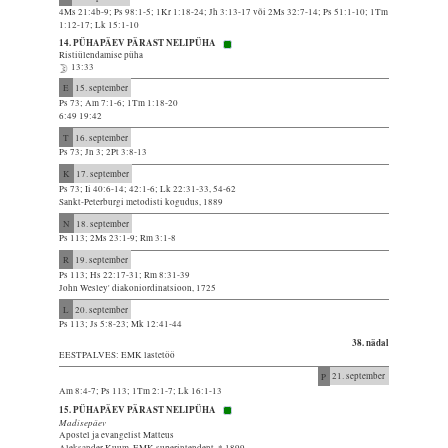
4Ms 21:4b-9; Ps 98:1-5; 1Kr 1:18-24; Jh 3:13-17 või 2Ms 32:7-14; Ps 51:1-10; 1Tm
1:12-17; Lk 15:1-10
14. PÜHAPÄEV PÄRAST NELIPÜHA
Ristiülendamise püha
13:33
E
15. september
Ps 73; Am 7:1-6; 1Tm 1:18-20
6:49 19:42
T
16. september
Ps 73; Jn 3; 2Pt 3:8-13
K
17. september
Ps 73; Ii 40:6-14; 42:1-6; Lk 22:31-33, 54-62
Sankt-Peterburgi metodisti kogudus, 1889
N
18. september
Ps 113; 2Ms 23:1-9; Rm 3:1-8
R
19. september
Ps 113; Hs 22:17-31; Rm 8:31-39
John Wesley' diakoniordinatsioon, 1725
L
20. september
Ps 113; Js 5:8-23; Mk 12:41-44
38. nädal
EESTPALVES: EMK lastetöö
P
21. september
Am 8:4-7; Ps 113; 1Tm 2:1-7; Lk 16:1-13
15. PÜHAPÄEV PÄRAST NELIPÜHA
Madisepäev
Apostel ja evangelist Matteus
Aleksander Kuum, EMK superintendent, * 1899