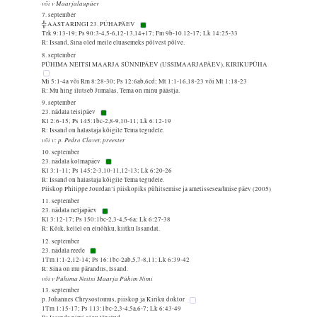
või v Maarjalaupäev
7. september
╬ AASTARINGI 23. PÜHAPÄEV
Trk 9:13-19; Ps 90:3-4,5-6,12-13,14+17; Fm 9b-10.12-17; Lk 14:25-33
R: Issand, Sina oled meile eluasemeks põlvest põlve.
8. september
PÜHIMA NEITSI MAARJA SÜNNIPÄEV (USSIMAARJAPÄEV), KIRIKUPÜHA
Mi 5:1-4a või Rm 8:28-30; Ps 12:6ab,6cd; Mt 1:1-16,18-23 või Mt 1:18-23
R: Mu hing ilutseb Jumalas, Tema on minu päästja.
9. september
23. nädala teisipäev
Kl 2:6-15; Ps 145:1bc-2,8-9,10-11; Lk 6:12-19
R: Issand on halastaja kõigile Tema tegudele.
või v: p. Pedro Claver, preester
10. september
23. nädala kolmapäev
Kl 3:1-11; Ps 145:2-3,10-11,12-13; Lk 6:20-26
R: Issand on halastaja kõigile Tema tegudele.
Piiskop Philippe Jourdan’i piiskopiks pühitsemise ja ametisseseadmise päev (2005)
11. september
23. nädala neljapäev
Kl 3:12-17; Ps 150:1bc-2,3-4,5-6a; Lk 6:27-38
R: Kõik, kellel on eluõhku, kiitku Issandat.
12. september
23. nädala reede
1Tm 1:1-2,12-14; Ps 16:1bc-2ab,5,7-8,11; Lk 6:39-42
R: Sina on mu pärandus, Issand.
või v Pühima Neitsi Maarja Pühim Nimi
13. september
p. Johannes Chrysostomus, piiskop ja Kiriku doktor
1Tm 1:15-17; Ps 113:1bc-2,3-4,5a,6-7; Lk 6:43-49