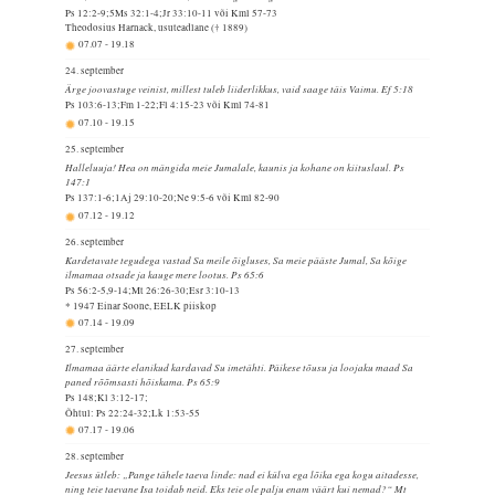
Ps 12:2-9;5Ms 32:1-4;Jr 33:10-11 või Kml 57-73
Theodosius Harnack, usuteadlane († 1889)
07.07
-
19.18
24. september
Ärge joovastuge veinist, millest tuleb liiderlikkus, vaid saage täis Vaimu. Ef 5:18
Ps 103:6-13;Fm 1-22;Fl 4:15-23 või Kml 74-81
07.10
-
19.15
25. september
Halleluuja! Hea on mängida meie Jumalale, kaunis ja kohane on kiituslaul. Ps
147:1
Ps 137:1-6;1Aj 29:10-20;Ne 9:5-6 või Kml 82-90
07.12
-
19.12
26. september
Kardetavate tegudega vastad Sa meile õigluses, Sa meie pääste Jumal, Sa kõige
ilmamaa otsade ja kauge mere lootus. Ps 65:6
Ps 56:2-5,9-14;Mt 26:26-30;Esr 3:10-13
* 1947 Einar Soone, EELK piiskop
07.14
-
19.09
27. september
Ilmamaa äärte elanikud kardavad Su imetähti. Päikese tõusu ja loojaku maad Sa
paned rõõmsasti hõiskama. Ps 65:9
Ps 148;Kl 3:12-17;
Õhtul: Ps 22:24-32;Lk 1:53-55
07.17
-
19.06
28. september
Jeesus ütleb: „Pange tähele taeva linde: nad ei külva ega lõika ega kogu aitadesse,
ning teie taevane Isa toidab neid. Eks teie ole palju enam väärt kui nemad?“ Mt