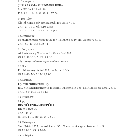
8. Esmaspäev
JUMALAEMA SÜNDIMISE PÜHA
2. v. HE Lk 1:39-49, 56
Fl 2:5-11; Lk 10:38-42, 11:27-30
9. Teisipäev
Õigl-d Jumala-esivanemad Joakim ja Anna † I s.
2Kr 12:10-19; Mk 4:10-23 (E)
2Kr 12:20-13:2; Mk 4:24-34 (T)
10. Kolmapäev
Mr-d Minodoora, Mitrodoora ja Nimfodoora †310; mr. Varipsava †II s.
2Kr 13:3-13; Mk 4:35-41
11. Neljapäev
Aleksandria vg. Teodoora † 480; mr. Iia †363
Gl 1:1-10,20-2:5; Mk 5:1-20
Vkj. Ristija Johannese pea maharaiumine
12. Reede
PL. Pskmr. Autonom †313; mr. Julian †IV s.
Gl 2:6-10; Mk 5:22-24,35-6:1
13. Laupäev
Lp. enne ristiülendamisp.
EP. Jeruusalemma ülestõusmiskiriku pühitsemine 335; mr. Korniili Sajapealik †I s.
1Kr 2:6-9; Mt 10:37-11:1
14. Pühapäev
14. pp.
RISTIÜLENDAMISE PÜHA
HE Jh 12:28-36
1Kr 1:18-24;
Jh 19:6-11,13-20, 25-28, 30-35
15. Esmaspäev
Smr. Nikita †372; mr. Askliada †IV s; Tessaloonika üpsk. Siimeon †1429
Gl 2:11-16; Mk 5:24-34
16. Teisipäev