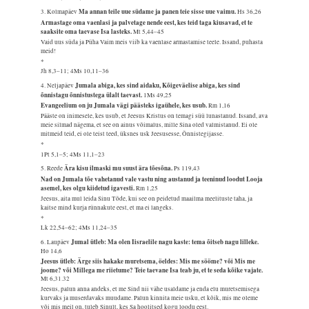
Ma annan teile uue südame ja panen teie sisse uue vaimu.
3. Kolmapäev
Hs 36,26
Armastage oma vaenlasi ja palvetage nende eest, kes teid taga kiusavad, et te
saaksite oma taevase Isa lasteks.
Mt 5,44–45
Vaid uus süda ja Püha Vaim meis viib ka vaenlase armastamise teele. Issand, puhasta
meid!
*
Jh 8,3–11; 4Ms 10,11–36
Jumala abiga, kes sind aidaku, Kõigeväelise abiga, kes sind
4. Neljapäev
õnnistagu õnnistustega ülalt taevast.
1Ms 49,25
Evangeelium on ju Jumala vägi päästeks igaühele, kes usub.
Rm 1,16
Pääste on inimesele, kes usub, et Jeesus Kristus on temagi süü lunastanud. Issand, ava
meie silmad nägema, et see on ainus võimalus, mille Sina oled valmistanud. Ei ole
mitmeid teid, ei ole teist teed, üksnes usk Jeesusesse, Õnnistegijasse.
*
1Pt 5,1–5; 4Ms 11,1–23
Ära kisu ilmaski mu suust ära tõesõna.
5. Reede
Ps 119,43
Nad on Jumala tõe vahetanud vale vastu ning austanud ja teeninud loodut Looja
asemel, kes olgu kiidetud igavesti.
Rm 1,25
Jeesus, aita mul leida Sinu Tõde, kui see on peidetud maailma meelituste taha, ja
kaitse mind kurja rünnakute eest, et ma ei langeks.
*
Lk 22,54–62; 4Ms 11,24–35
Jumal ütleb: Ma olen Iisraelile nagu kaste: tema õitseb nagu lilleke.
6. Laupäev
Ho 14,6
Jeesus ütleb: Ärge siis hakake muretsema, öeldes: Mis me sööme? või Mis me
joome? või Millega me riietume? Teie taevane Isa teab ju, et te seda kõike vajate.
Mt 6,31.32
Jeesus, palun anna andeks, et me Sind nii vähe usaldame ja enda elu muretsemisega
kurvaks ja muserdavaks muudame. Palun kinnita meie usku, et kõik, mis me oleme
või mis meil on, tuleb Sinult, kes Sa hoolitsed kogu loodu eest.