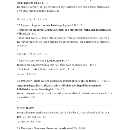
suure häälega au.
Lk 17,15
Ka rasketel aegadel, kui palvevastused nagu viibiksid, kui neid nagu ei märgatakski,
oled Sina, Jeesus, minuga. Tänan Sind!
*
Jh 13,31–35; Lk 13,22–30
Ärge kartke, teie käed olgu tugevad!
27. Laupäev
Sk 8,13
Jeesus ütleb: Maailmas ahistatakse teid, aga olge julged: mina olen maailma ära
võitnud.
Jh 16,33
Tänan Sind, Jeesus, et tohin olla võitjatega. Teekäijal on mitmeid raskusi, aga Sina,
Kõigeväeline, oled tõotanud olla meiega aegade lõpuni. Sinu nimi olgu kiidetud ja
austatud!
*
2Ts 2,13–17; Lk 13,31–35
15. PÜHAPÄEV PÄRAST KOLMAINUPÜHA
Heitke kõik oma mure tema peale, sest tema peab hoolt teie eest.
1Pt 5,7
1Pt 5,5b–11; 1Ms 2,4b–9(10–14)15(18–25); Ps 46
Jutlus: Lk 17,5–6
Issand kaitseb võõraid, ta peab ülal vaeslapsi ja lesknaisi.
28. Pühapäev
Ps 146,9
Ärge unustage külalislahkust, sest selle läbi on mõningad ilma teadmata
külalisteks vastu võtnud ingleid.
Hb 13,2
Issand, valgusta meid, et oskaksime näha Sinu saadikuid ja tahaksime aidata neid, kes
vajavad toetust!
*
MIHKLIPÄEV
Issanda ingel on leerina nende ümber, kes teda kardavad, ja ta vabastab nad.
Ps 34,8
Ilm 12,7–12; Jos 5,13–15
Jutlus: Mt 18,1–6.10
Sinu oma olen mina, päästa mind.
29. Esmaspäev
Ps 119,94