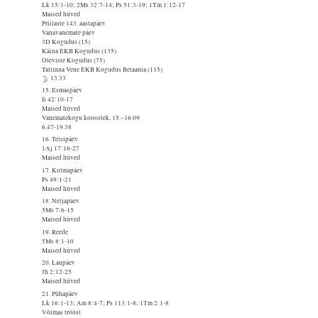
Lk 15:1-10; 2Ms 32:7-14; Ps 51:3-19; 1Tm 1:12-17
Maised hüved
Priilaste 143. aastapäev
Vanavanemate päev
3D Kogudus (15)
Käina EKB Kogudus (135)
Oleviste Kogudus (75)
Tallinna Vene EKB Kogudus Betaania (115)
13.33
15. Esmaspäev
Ii 42:10-17
Maised hüved
Vanematekogu koosolek, 15.–16.09
6.47-19.38
16. Teisipäev
1Aj 17:16-27
Maised hüved
17. Kolmapäev
Ps 49:1-21
Maised hüved
18. Neljapäev
5Ms 7:6-15
Maised hüved
19. Reede
5Ms 8:1-10
Maised hüved
20. Laupäev
Jh 2:12-25
Maised hüved
21. Pühapäev
Lk 16:1-13; Am 8:4-7; Ps 113:1-8; 1Tm 2:1-8
Võimas trööst