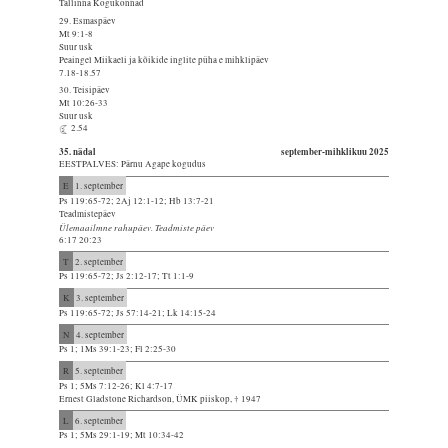
Tallinna Kogukonnad
29. Esmaspäev
Mt 9:1-8
Suur usk
Peaingel Miikaeli ja kõikide inglite püha e mihklipäev
7.18-18.57
30. Teisipäev
Mt 10:26-33
Suur usk
2.54
35. nädal
september-mihklikuu 2025
EESTPALVES: Pärnu Agape kogudus
E
1. september
Ps 119:65-72; 2Aj 12:1-12; Hb 13:7-21
Teadmistepäev
Ülemaailmne rahupäev. Teadmiste päev
6:17 20:23
T
2. september
Ps 119:65-72; Js 2:12-17; Tt 1:1-9
K
3. september
Ps 119:65-72; Js 57:14-21; Lk 14:15-24
N
4. september
Ps 1; 1Ms 39:1-23; Fl 2:25-30
R
5. september
Ps 1; 5Ms 7:12-26; Kl 4:7-17
Ernest Gladstone Richardson, ÜMK piiskop, † 1947
L
6. september
Ps 1; 5Ms 29:1-19; Mt 10:34-42