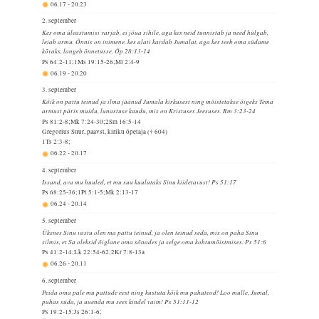
06.17
-
20.23
2. september
Kes oma üleastumisi varjab, ei jõua sihile, aga kes neid tunnistab ja need hülgab,
leiab armu. Õnnis on inimene, kes alati kardab Jumalat, aga kes teeb oma südame
kõvaks, langeb õnnetusse. Õp 28:13-14
Ps 64:2-11;1Ms 19:15-26;Ml 2:4-9
06.19
-
20.20
3. september
Kõik on pattu teinud ja ilma jäänud Jumala kirkusest ning mõistetakse õigeks Tema
armust päris muidu, lunastuse kaudu, mis on Kristuses Jeesuses. Rm 3:23-24
Ps 81:2-8;Mk 7:24-30;2Sm 16:5-14
Gregorius Suur, paavst, kiriku õpetaja († 604)
1Ts 2:3-8;
06.22
-
20.17
4. september
Issand, ava mu huuled, et mu suu kuulutaks Sinu kiidetavust! Ps 51:17
Ps 68:25-36;1Pt 5:1-5;Mk 2:13-17
06.24
-
20.14
5. september
Üksnes Sinu vastu olen ma pattu teinud, ja olen teinud seda, mis on paha Sinu
silmis, et Sa oleksid õiglane oma sõnades ja selge oma kohtumõistmises. Ps 51:6
Ps 41:2-14;Lk 22:54-62;2Kr 7:8-13a
06.26
-
20.11
6. september
Peida oma pale mu pattude eest ning kustuta kõik mu pahateod! Loo mulle, Jumal,
puhas süda, ja uuenda mu sees kindel vaim! Ps 51:11-12
Ps 19:2-15;Js 26:1-6;