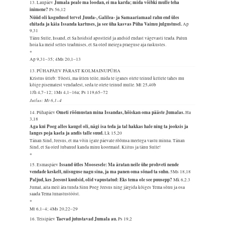
Jumala peale ma loodan, ei ma karda; mida võibki mulle teha
13. Laupäev
inimene?
Ps 56,12
Nüüd oli kogudusel tervel Juuda-, Galilea- ja Samaariamaal rahu end üles
ehitada ja käia Issanda kartuses, ja see üha kasvas Püha Vaimu julgustusel.
Ap
9,31
Tänu Sulle, Issand, et Sa hoidsid apostleid ja andsid endast vägevasti teada. Palun
hoia ka meid selles teadmises, et Sa oled meiega praeguse aja raskustes.
*
Ap 9,31–35; 4Ms 20,1–13
13. PÜHAPÄEV PÄRAST KOLMAINUPÜHA
Kristus ütleb: Tõesti, ma ütlen teile, mida te iganes olete teinud kellele tahes mu
kõige pisematest vendadest, seda te olete teinud mulle.
Mt 25,40b
1Jh 4,7–12; 1Ms 4,1–16a; Ps 119,65–72
Jutlus: Mt 6,1–4
Ometi rõõmustan mina Issandas, hõiskan oma pääste Jumalas.
14. Pühapäev
Ha
3,18
Aga kui Poeg alles kaugel oli, nägi isa teda ja tal hakkas hale ning ta jooksis ja
langes poja kaela ja andis talle suud.
Lk 15,20
Tänan Sind, Jeesus, et ma võin igale päevale rõõmsa meelega vastu minna. Tänan
Sind, et Sa oled lubanud kanda minu koormaid. Kiitus ja tänu Sulle!
*
Issand ütles Moosesele: Ma äratan neile ühe prohveti nende
15. Esmaspäev
vendade keskelt, niisuguse nagu sina, ja ma panen oma sõnad ta suhu.
5Ms 18,18
Paljud, kes Jeesust kuulsid, olid vapustatud: Eks tema ole see puusepp?
Mk 6,2.3
Jumal, aita meil ära tunda Sinu Poeg Jeesus ning järgida kõiges Tema sõnu ja osa
saada Tema lunastustööst.
*
Mt 6,1–4; 4Ms 20,22–29
Taevad jutustavad Jumala au.
16. Teisipäev
Ps 19,2