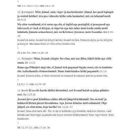
*
Mk 3,1–10(11.12); 4Ms 14,1–25
Meie Jumal, suur, vägev ja kartustäratav Jumal, kes peab lepingut
10. Kolmapäev
ja osutab heldust: ära pea väheseks kõike seda kannatust, mis on tabanud meid.
Ne 9,32
Ma olen veendunud, et ei surm ega elu, ei inglid ega peainglid, ei praegused ega
tulevased, ei väed, ei kõrgus, ei sügavus ega mis tahes muu loodu suuda meid
lahutada Jumala armastusest, mis on Kristuses Jeesuses, meie Issandas.
Rm 8,38–
39
Issand on ainus, Issand on kõigeväeline, Issand on hea, Tema on algus ja ots kõigele
ja kõigile. Ma tänan Sind, et võin selles kindel olla.
*
Jh 4,46–54; 4Ms 14,26–38
Mina, Issand, räägin: See sõna, mis ma ütlen, läheb täide ega viibi
11. Neljapäev
enam.
Hs 12,25
Kuna aga Pühakiri nägi ette, et Jumal teeb paganad õigeks usust, siis ta kuulutas
ette Aabrahamile rõõmusõnumit: Sinus õnnistatakse kõiki paganaid.
Gl 3,8
Issand, kinnita usku, et Sinu tõotused on reaalsed ka tänasel päeval ja minu elus.
*
Lk 8,1–3; 4Ms 14,39–45
Ei sa siis karda äkilist hirmutust, sest Issand hoiab su jalga püünise
12. Reede
eest.
Õp 3,25.26
Jeesust järve peal kõndimas nähes ütlesid jüngrid kohkunult: See on tont! ja
hakkasid hirmu pärast kisendama. Aga Jeesus kõnetas neid sedamaid: Olge
julged, see olen mina, ärge kartke!
Mt 14,26–27
Issand, Sina oled meie abi. Tee, et me ei kohkuks ega hirmuks raskuste tõustes, vaid
hüüaksime Sind appi ja paneksime kogu lootuse kõhklematult Sinu vägevusele, Sinu
headusele.
*
Mt 12,15–21; 4Ms 17,16–26