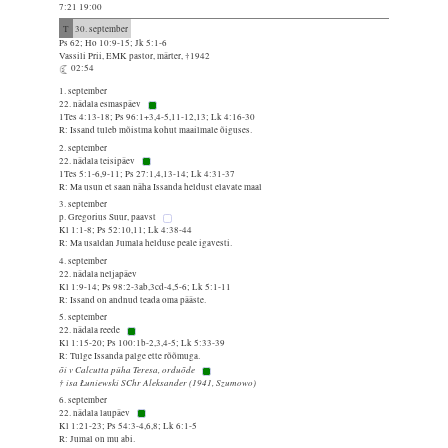
7:21 19:00
T
30. september
Ps 62; Ho 10:9-15; Jk 5:1-6
Vassili Prii, EMK pastor, märter, †1942
02:54
1. september
22. nädala esmaspäev
1Tes 4:13-18; Ps 96:1+3,4-5,11-12,13; Lk 4:16-30
R: Issand tuleb mõistma kohut maailmale õiguses.
2. september
22. nädala teisipäev
1Tes 5:1-6,9-11; Ps 27:1,4,13-14; Lk 4:31-37
R: Ma usun et saan näha Issanda heldust elavate maal
3. september
p. Gregorius Suur, paavst
Kl 1:1-8; Ps 52:10,11; Lk 4:38-44
R: Ma usaldan Jumala helduse peale igavesti.
4. september
22. nädala neljapäev
Kl 1:9-14; Ps 98:2-3ab,3cd-4,5-6; Lk 5:1-11
R: Issand on andnud teada oma pääste.
5. september
22. nädala reede
Kl 1:15-20; Ps 100:1b-2,3,4-5; Lk 5:33-39
R: Tulge Issanda palge ette rõõmuga.
õi v Calcutta püha Teresa, orduõde
† isa Łuniewski SChr Aleksander (1941, Szumowo)
6. september
22. nädala laupäev
Kl 1:21-23; Ps 54:3-4,6,8; Lk 6:1-5
R: Jumal on mu abi.