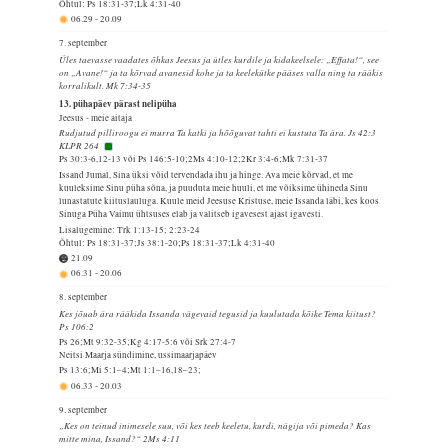
Õhtul: Ps 18:31-37;Lk 4:31-40
06.29
-
20.09
7. september
Üles taevasse vaadates õhkas Jeesus ja ütles kurdile ja kidakeelsele: „Effata!“, see
on „Avane!“ ja ta kõrvad avanesid kohe ja ta keelekütke pääses valla ning ta rääkis
korralikult. Mk 7:34-35
13. pühapäev pärast nelipüha
Jeesus - meie aitaja
Rudjutud pilliroogu ei murra Ta katki ja hõõguvat tahti ei kustuta Ta ära. Js 42:3
KLPR 264
Ps 30:3-6,12-13 või Ps 146:5-10;2Ms 4:10-12;2Kr 3:4-6;Mk 7:31-37
Issand Jumal, Sina üksi võid tervendada ihu ja hinge. Ava meie kõrvad, et me
kuuleksime Sinu püha sõna, ja puuduta meie huuli, et me võiksime ühineda Sinu
lunastatute kiituslauluga. Kuule meid Jeesuse Kristuse, meie Issanda läbi, kes koos
Sinuga Püha Vaimu ühtsuses elab ja valitseb igavesest ajast igavesti.
Lisalugemine: Trk 1:13-15; 2:23-24
Õhtul: Ps 18:31-37;Js 38:1-20;Ps 18:31-37;Lk 4:31-40
21.09
06.31
-
20.06
8. september
Kes jõuab ära rääkida Issanda vägevaid tegusid ja kuulutada kõike Tema kiitust?
Ps 106:2
Ps 26;Mt 9:32-35;Kg 4:17-5:6 või Srk 27:4-7
Neitsi Maarja sündimine, ussimaarjapäev
Ps 13:6;Mi 5:1–4;Mt 1:1–16,18–23;
06.33
-
20.03
9. september
„Kes on teinud inimesele suu, või kes teeb keeletu, kurdi, nägija või pimeda? Kas
mitte mina, Issand?“ 2Ms 4:11