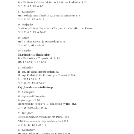
Smr. Eufiimia †304; mr. Melitiina † 138; mr. Ludmilla †920
Gl 2:21-3:7; Mk 6:1-7
17. Kolmapäev
Mr-d Sofia ja tema tütred Usk, Lootus ja Armastus †137
Gl 3:15-22; Mk 6:7-13
18. Neljapäev
Gortüna psk. imet. Eumeeni †VII s.; mr. Ariadne †II s.; mr. Kastor
Gl 3:23-4:5; Mk 6:30-45
19. Reede
Mr-d Trofim, Savvati ja Dorimedont †276
Gl 4:8-21; Mk 6:45-53
20. Laupäev
Lp. pärast ristiülendamisp.
Smr. Eustaati, mr. Teopista jkk. †118
1Kr 1:26-29; Jh 8:21-30
21. Pühapäev
15. pp., pp. pärast ristiülendamisp.
PL. Ap. Kodrat †130; Rostovi psk. Dimitri †1709
6. v. HE Lk 24:1-12
Gl 2:16-20; Mk 8:34-9:1
Vkj. Jumalaema sündimise p.
22. Esmaspäev
Vastupanuvõitluse päev
Sügise algus 18.20
Sinope pskmr. Fooka †117; prh. Joona †VIII s. eKr.
Gl 4:28-5:10; Lk 3:19-22
23. Teisipäev
Ristija Johannese eostamine; mr. Iraida †308
EAÕK autonoomia väljakuulutamine 1923
Gl 5:11-21; Lk 3:23-4:1
24. Kolmapäev
Mr. apsn. Tekla †I s.; Athose vg. Siluan †1938