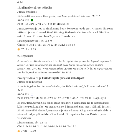
6:26
16. pühapäev pärast nelipüha
Jumala hoolitsus
Heitke kõik oma mure Tema peale, sest Tema peab hoolt teie eest. 1Pt 5:7
KLPR 357
Ps 86:1,3-7;Ps 127:1-2;Gl 6:2-10;Mt 6:25-34
Jumal, meie Isa ja Looja, Sina kannad hoolt kogu oma loodu eest. Aita meil jätta oma
väikesed ja suured mured Sinu kätte ning Sind usaldades taotleda ennekõike Sinu
riiki. Jeesuse Kristuse, Sinu Poja, meie Issanda läbi.
Lisalugemine: Trk 18:3-4, 6-9
Õhtul: Ps 98:1-9;Tn 12:1;Ps 22:24-32;Lk 1:53-55
07.19
-
19.03
29. september
Jeesus ütleb: „Tõesti, ma ütlen teile, kui te ei pöördu ega saa kui lapsed, ei pääse te
taevariiki! Kes nüüd iseennast alandab selle lapse taoliseks, see on suurim
taevariigis." Mt 18:3-4 või Jeesus ütles: „Tõesti, ma ütlen teile, kui te ei pöördu ega
saa kui lapsed, ei pääse te taevariiki!“ Mt 18:3
Peaingel Miikaeli ja kõikide inglite püha ehk mihklipäev
Jumala sõnumitoojad
Issanda ingel on leerina nende ümber, kes Teda kardavad, ja Ta vabastab nad. Ps
34:8
KLPR 150
Ps 103:19–22;1Ms 28:10–17;Ilm 12:7–12;Jh 1:47–51 või Mt 18:1–6(7–9)10
Issand Jumal, taevane Isa, Sina saadad oma inglid käima meie ees ja kaitsma meid
kõigis elu olukordades. Me teame, et Sa ei hülga meid, Sinu lapsi, väikseid ja suuri.
Siiski oleme tihti kärsitud, muretseme ja oleme hirmul. Kingi meile rahulik süda ja
aita meil end julgelt usaldada Sinu hoolde. Seda palume Jeesuse Kristuse, meie
Issanda läbi.
Lisalugemine: Tb 12:6-19
Õhtul: Ps 98:1-9;Hs 1:4-6,10-14;Ps 98:1-9;Tn 12:1
07.21
-
19.00