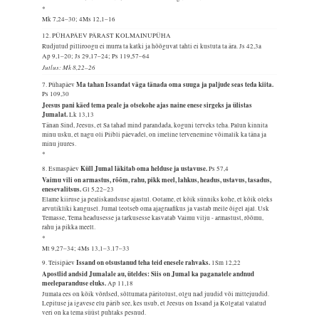
*
Mk 7,24–30; 4Ms 12,1–16
12. PÜHAPÄEV PÄRAST KOLMAINUPÜHA
Rudjutud pilliroogu ei murra ta katki ja hõõguvat tahti ei kustuta ta ära.
Js 42,3a
Ap 9,1–20; Js 29,17–24; Ps 119,57–64
Jutlus: Mk 8,22–26
Ma tahan Issandat väga tänada oma suuga ja paljude seas teda kiita.
7. Pühapäev
Ps 109,30
Jeesus pani käed tema peale ja otsekohe ajas naine enese sirgeks ja ülistas
Jumalat.
Lk 13,13
Tänan Sind, Jeesus, et Sa tahad mind parandada, koguni terveks teha. Palun kinnita
minu usku, et nagu oli Piibli päevadel, on imeline tervenemine võimalik ka täna ja
minu juures.
*
Küll Jumal läkitab oma helduse ja ustavuse.
8. Esmaspäev
Ps 57,4
Vaimu vili on armastus, rõõm, rahu, pikk meel, lahkus, headus, ustavus, tasadus,
enesevalitsus.
Gl 5,22–23
Elame kiiruse ja pealiskaudsuse ajastul. Ootame, et kõik sünniks kohe, et kõik oleks
arvutikliki kaugusel. Jumal teotseb oma ajagraafikus ja vastab meile õigel ajal. Usk
Temasse, Tema headusesse ja tarkusesse kasvatab Vaimu vilju - armastust, rõõmu,
rahu ja pikka meelt.
*
Mt 9,27–34; 4Ms 13,1–3.17–33
Issand on otsustanud teha teid enesele rahvaks.
9. Teisipäev
1Sm 12,22
Apostlid andsid Jumalale au, üteldes: Siis on Jumal ka paganatele andnud
meeleparanduse eluks.
Ap 11,18
Jumala ees on kõik võrdsed, sõltumata päritolust, olgu nad juudid või mittejuudid.
Lepituse ja igavese elu pärib see, kes usub, et Jeesus on Issand ja Kolgatal valatud
veri on ka tema süüst puhtaks pesnud.