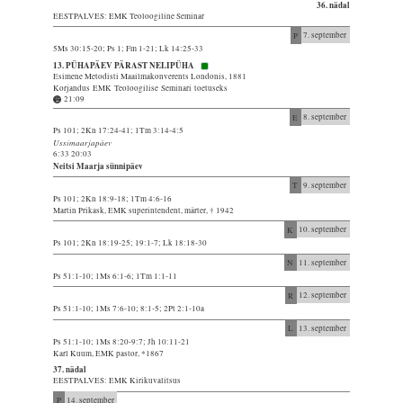
36. nädal
EESTPALVES: EMK Teoloogiline Seminar
P
7. september
5Ms 30:15-20; Ps 1; Fm 1-21; Lk 14:25-33
13. PÜHAPÄEV PÄRAST NELIPÜHA
Esimene Metodisti Maailmakonverents Londonis, 1881
Korjandus EMK Teoloogilise Seminari toetuseks
21:09
E
8. september
Ps 101; 2Kn 17:24-41; 1Tm 3:14-4:5
Ussimaarjapäev
6:33 20:03
Neitsi Maarja sünnipäev
T
9. september
Ps 101; 2Kn 18:9-18; 1Tm 4:6-16
Martin Prikask, EMK superintendent, märter, † 1942
K
10. september
Ps 101; 2Kn 18:19-25; 19:1-7; Lk 18:18-30
N
11. september
Ps 51:1-10; 1Ms 6:1-6; 1Tm 1:1-11
R
12. september
Ps 51:1-10; 1Ms 7:6-10; 8:1-5; 2Pt 2:1-10a
L
13. september
Ps 51:1-10; 1Ms 8:20-9:7; Jh 10:11-21
Karl Kuum, EMK pastor, *1867
37. nädal
EESTPALVES: EMK Kirikuvalitsus
P
14. september