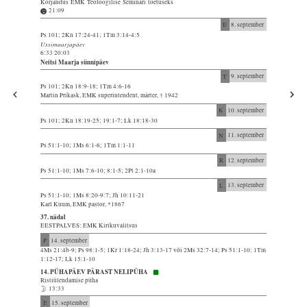
Korjandus EMK Teoloogilise Seminari toetuseks
21:09
E
8. september
Ps 101; 2Kn 17:24-41; 1Tm 3:14-4:5
Ussimaarjapäev
6:33 20:03
Neitsi Maarja sünnipäev
T
9. september
Ps 101; 2Kn 18:9-18; 1Tm 4:6-16
Martin Prikask, EMK superintendent, märter, † 1942
K
10. september
Ps 101; 2Kn 18:19-25; 19:1-7; Lk 18:18-30
N
11. september
Ps 51:1-10; 1Ms 6:1-6; 1Tm 1:1-11
R
12. september
Ps 51:1-10; 1Ms 7:6-10; 8:1-5; 2Pt 2:1-10a
L
13. september
Ps 51:1-10; 1Ms 8:20-9:7; Jh 10:11-21
Karl Kuum, EMK pastor, *1867
37. nädal
EESTPALVES: EMK Kirikuvalitsus
P
14. september
4Ms 21:4b-9; Ps 98:1-5; 1Kr 1:18-24; Jh 3:13-17 või 2Ms 32:7-14; Ps 51:1-10; 1Tm
1:12-17; Lk 15:1-10
14. PÜHAPÄEV PÄRAST NELIPÜHA
Ristiülendamise püha
13:33
E
15. september