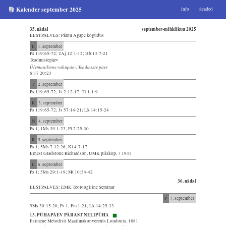
Kalender september 2025
Info
Seaded
35. nädal
september-mihklikuu 2025
EESTPALVES: Pärnu Agape kogudus
E
1. september
Ps 119:65-72; 2Aj 12:1-12; Hb 13:7-21
Teadmistepäev
Ülemaailmne rahupäev. Teadmiste päev
6:17 20:23
T
2. september
Ps 119:65-72; Js 2:12-17; Tt 1:1-9
K
3. september
Ps 119:65-72; Js 57:14-21; Lk 14:15-24
N
4. september
Ps 1; 1Ms 39:1-23; Fl 2:25-30
R
5. september
Ps 1; 5Ms 7:12-26; Kl 4:7-17
Ernest Gladstone Richardson, ÜMK piiskop, † 1947
L
6. september
Ps 1; 5Ms 29:1-19; Mt 10:34-42
36. nädal
EESTPALVES: EMK Teoloogiline Seminar
P
7. september
5Ms 30:15-20; Ps 1; Fm 1-21; Lk 14:25-33
13. PÜHAPÄEV PÄRAST NELIPÜHA
Esimene Metodisti Maailmakonverents Londonis, 1881