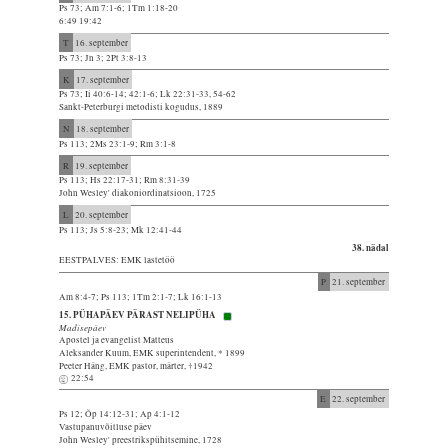
Ps 73; Am 7:1-6; 1Tm 1:18-20
6:49 19:42
T
16. september
Ps 73; Jn 3; 2Pt 3:8-13
K
17. september
Ps 73; Ii 40:6-14; 42:1-6; Lk 22:31-33, 54-62
Sankt-Peterburgi metodisti kogudus, 1889
N
18. september
Ps 113; 2Ms 23:1-9; Rm 3:1-8
R
19. september
Ps 113; Hs 22:17-31; Rm 8:31-39
John Wesley' diakoniordinatsioon, 1725
L
20. september
Ps 113; Js 5:8-23; Mk 12:41-44
38. nädal
EESTPALVES: EMK lastetöö
P
21. september
Am 8:4-7; Ps 113; 1Tm 2:1-7; Lk 16:1-13
15. PÜHAPÄEV PÄRAST NELIPÜHA
Madisepäev
Apostel ja evangelist Matteus
Aleksander Kuum, EMK superintendent, * 1899
Peeter Häng, EMK pastor, märter, †1942
22:54
E
22. september
Ps 12; Õp 14:12-31; Ap 4:1-12
Vastupanuvõitluse päev
John Wesley' preestrikspühitsemine, 1728